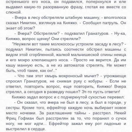
остренького его носа, он подавился, поперхнулся и еле
выдавил какую-то разорванную фразу, глотая ее вместе со
слюной.
- Вчера в лесу обстреляли штабную машину, - вполголоса
сказал Никитин, взглянув на Княжко. - Сообщил патруль. Он
знает об этом?
- Вчера? Обстреляли? - подхватил Гранатуров. - Ну-ка,
Княжко, вопрос щенку! Они стреляли?
"Неужели вот такие молокососы устроили засаду в лесу? -
подумал Никитин, пытаясь соотнести обстрел машины с
видом этой сгорбленной, жалкой мальчишеской спины немца
и его мокро хлюпающего носа. - Просто не верится. Да им
кашу манную есть, а не из автоматов стрелять. Не может
быть, чтоб такие, как он!.."
- Что там этот хмырь мокроносый мычит? - угрожающе
спросил Гранатуров, не снимая руку с кобуры. - Если не
ответил, повторить вопрос, еще повторить, Княжко! Вчера
стрелял, а сегодня в разведку пошел? Эт-то пусть ответит!
Княжко задал вопрос и с подчеркнутой сухостью перевел:
- Он сказал, что вчера не был в лесу, а был в городе, у
сестры. Кроме того, ефрейтор каждую ночь выбирает новое
место ночевки. За разглашение тайны - расстрел. Некий
Фриц Гофман был расстрелян за то, что поранил о сучок
ногу, не мог идти... Ефрейтор зажал ему рот ладонью и
выстрелил в сердце.