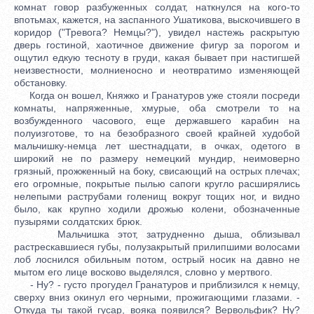
комнат говор разбуженных солдат, наткнулся на кого-то
впотьмах, кажется, на заспанного Ушатикова, выскочившего в
коридор ("Тревога? Немцы?"), увидел настежь раскрытую
дверь гостиной, хаотичное движение фигур за порогом и
ощутил едкую тесноту в груди, какая бывает при настигшей
неизвестности, молниеносно и неотвратимо изменяющей
обстановку.
Когда он вошел, Княжко и Гранатуров уже стояли посреди
комнаты, напряженные, хмурые, оба смотрели то на
возбужденного часового, еще державшего карабин на
полуизготове, то на безобразного своей крайней худобой
мальчишку-немца лет шестнадцати, в очках, одетого в
широкий не по размеру немецкий мундир, неимоверно
грязный, прожженный на боку, свисающий на острых плечах;
его огромные, покрытые пылью сапоги кругло расширялись
нелепыми раструбами голенищ вокруг тощих ног, и видно
было, как крупно ходили дрожью колени, обозначенные
пузырями солдатских брюк.
Мальчишка этот, затрудненно дыша, облизывал
растрескавшиеся губы, полузакрытый прилипшими волосами
лоб лоснился обильным потом, острый носик на давно не
мытом его лице восково выделялся, словно у мертвого.
- Ну? - густо прогудел Гранатуров и приблизился к немцу,
сверху вниз окинул его черными, прожигающими глазами. -
Откуда ты такой гусар, вояка появился? Вервольфик? Ну?