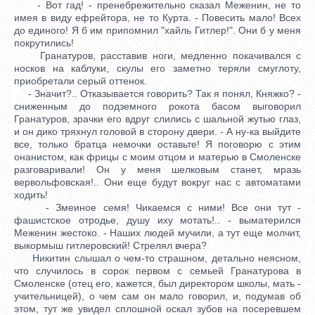
- Вот гад! - пренебрежительно сказал Меженин, не то
имея в виду ефрейтора, не то Курта. - Повесить мало! Всех
до единого! Я б им припомнил "хайль Гитлер!". Они б у меня
покрутились!
Гранатуров, расставив ноги, медленно покачивался с
носков на каблуки, скулы его заметно теряли смуглоту,
приобретали серый оттенок.
- Значит?.. Отказывается говорить? Так я понял, Княжко? -
сниженным до подземного рокота басом выговорил
Гранатуров, зрачки его вдруг слились с шальной жутью глаз,
и он дико тряхнул головой в сторону двери. - А ну-ка выйдите
все, только братца немочки оставьте! Я поговорю с этим
онанистом, как фрицы с моим отцом и матерью в Смоленске
разговаривали! Он у меня шелковым станет, мразь
вервольфовская!.. Они еще будут вокруг нас с автоматами
ходить!
- Змеиное семя! Чикаемся с ними! Все они тут -
фашистское отродье, душу иху мотать!.. - выматерился
Меженин жестоко. - Наших людей мучили, а тут еще молчит,
выкормыш гитлеровский! Стрелял вчера?
Никитин слышал о чем-то страшном, детально неясном,
что случилось в сорок первом с семьей Гранатурова в
Смоленске (отец его, кажется, был директором школы, мать -
учительницей), о чем сам он мало говорил, и, подумав об
этом, тут же увидел сплошной оскал зубов на посеревшем