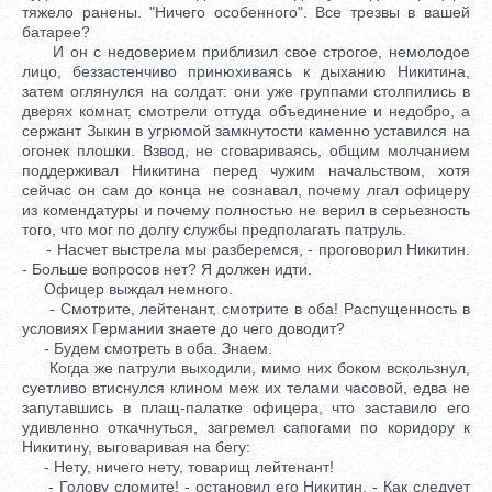
тяжело ранены. "Ничего особенного". Все трезвы в вашей
батарее?
И он с недоверием приблизил свое строгое, немолодое
лицо, беззастенчиво принюхиваясь к дыханию Никитина,
затем оглянулся на солдат: они уже группами столпились в
дверях комнат, смотрели оттуда объединение и недобро, а
сержант Зыкин в угрюмой замкнутости каменно уставился на
огонек плошки. Взвод, не сговариваясь, общим молчанием
поддерживал Никитина перед чужим начальством, хотя
сейчас он сам до конца не сознавал, почему лгал офицеру
из комендатуры и почему полностью не верил в серьезность
того, что мог по долгу службы предполагать патруль.
- Насчет выстрела мы разберемся, - проговорил Никитин.
- Больше вопросов нет? Я должен идти.
Офицер выждал немного.
- Смотрите, лейтенант, смотрите в оба! Распущенность в
условиях Германии знаете до чего доводит?
- Будем смотреть в оба. Знаем.
Когда же патрули выходили, мимо них боком вскользнул,
суетливо втиснулся клином меж их телами часовой, едва не
запутавшись в плащ-палатке офицера, что заставило его
удивленно откачнуться, загремел сапогами по коридору к
Никитину, выговаривая на бегу:
- Нету, ничего нету, товарищ лейтенант!
- Голову сломите! - остановил его Никитин. - Как следует