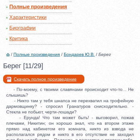
Полные произведения
Характеристики
Биографии
Критика
/
Полные произведения
/
Бондарев Ю.В.
/
Берег
Берег [11/29]
Скачать полное произведение
- По-моему, с твоими славянами происходит что-то... Не
слышишь?
- Никто там у тебя шнапса не перехватил на трофейную
дармовщинку? - спросил Гранатуров снисходительно. -
Стекла не побьют, черти-лошади?
- Ерунда! Что там может быть! - выговорил, пожав
плечами, Никитин; он хорошо знал, что на втором этаже
прямо над кабинетом его комната, никто из взвода не
располагался рядом и никто в его отсутствие не заходил
туда без надобности. - Подожди, я посмотрю и провожу тебя,