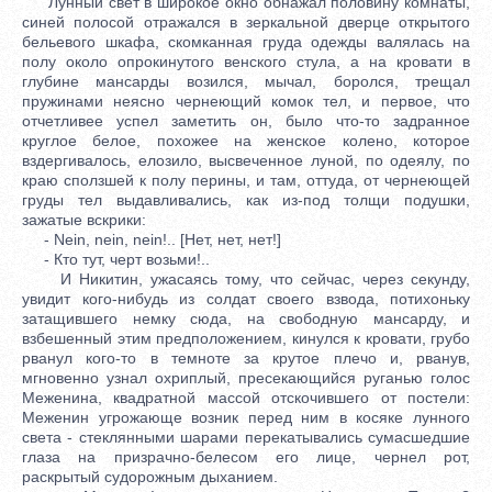
Лунный свет в широкое окно обнажал половину комнаты,
синей полосой отражался в зеркальной дверце открытого
бельевого шкафа, скомканная груда одежды валялась на
полу около опрокинутого венского стула, а на кровати в
глубине мансарды возился, мычал, боролся, трещал
пружинами неясно чернеющий комок тел, и первое, что
отчетливее успел заметить он, было что-то задранное
круглое белое, похожее на женское колено, которое
вздергивалось, елозило, высвеченное луной, по одеялу, по
краю сползшей к полу перины, и там, оттуда, от чернеющей
груды тел выдавливались, как из-под толщи подушки,
зажатые вскрики:
- Nein, nein, nein!.. [Нет, нет, нет!]
- Кто тут, черт возьми!..
И Никитин, ужасаясь тому, что сейчас, через секунду,
увидит кого-нибудь из солдат своего взвода, потихоньку
затащившего немку сюда, на свободную мансарду, и
взбешенный этим предположением, кинулся к кровати, грубо
рванул кого-то в темноте за крутое плечо и, рванув,
мгновенно узнал охриплый, пресекающийся руганью голос
Меженина, квадратной массой отскочившего от постели:
Меженин угрожающе возник перед ним в косяке лунного
света - стеклянными шарами перекатывались сумасшедшие
глаза на призрачно-белесом его лице, чернел рот,
раскрытый судорожным дыханием.