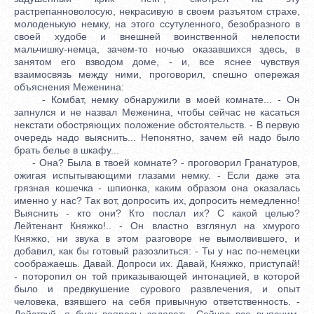
растрепанноволосую, некрасивую в своем разъятом страхе,
молоденькую немку, на этого ссутуленного, безобразного в
своей худобе и внешней воинственной нелепости
мальчишку-немца, зачем-то ночью оказавшихся здесь, в
занятом его взводом доме, - и, все яснее чувствуя
взаимосвязь между ними, проговорил, спешно опережая
объяснения Меженина:
- Комбат, немку обнаружили в моей комнате... - Он
запнулся и не назвал Меженина, чтобы сейчас не касаться
некстати обостряющих положение обстоятельств. - В первую
очередь надо выяснить... Непонятно, зачем ей надо было
брать белье в шкафу...
- Она? Была в твоей комнате? - проговорил Гранатуров,
ожигая испытывающими глазами немку. - Если даже эта
грязная кошечка - шпионка, каким образом она оказалась
именно у нас? Так вот, допросить их, допросить немедленно!
Выяснить - кто они? Кто послал их? С какой целью?
Лейтенант Княжко!.. - Он властно взглянул на хмурого
Княжко, ни звука в этом разговоре не вымолвившего, и
добавил, как бы готовый разозлиться: - Ты у нас по-немецки
соображаешь. Давай. Допроси их. Давай, Княжко, приступай!
- поторопил он той приказывающей интонацией, в которой
было и предвкушение сурового развлечения, и опыт
человека, взявшего на себя привычную ответственность. -
Действуй, я буду вопросы задавать. Сейчас все выясним,