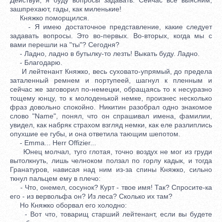
зашпрехают, гады, как миленькие!
Княжко поморщился.
- Я имею достаточное представление, какие следует
задавать вопросы. Это во-первых. Во-вторых, когда мы с
вами перешли на "ты"? Сегодня?
- Ладно, ладно в бутылку-то лезть! Выкать буду. Ладно.
- Благодарю.
И лейтенант Княжко, весь суховато-упрямый, до предела
заталенный ремнем и портупеей, шагнул к пленным и
сейчас же заговорил по-немецки, обращаясь то к несуразно
тощему юнцу, то к молоденькой немке, произнес несколько
фраз довольно спокойно. Никитин разобрал одно знакомое
слово "Name", понял, что он спрашивал имена, фамилии,
увидел, как набряк страхом взгляд немки, как еле разлиплись
опухшие ее губы, и она ответила тающим шепотом.
- Emma... Herr Offizier...
Юнец молчал, туго глотая, точно воздух не мог из груди
вытолкнуть, лишь челноком ползал по горлу кадык, и тогда
Гранатуров, нависая над ним из-за спины Княжко, сильно
ткнул пальцем ему в плечо:
- Что, онемел, сосунок? Курт - твое имя! Так? Спросите-ка
его - из вервольфа он? Из леса? Сколько их там?
Но Княжко оборвал его холодно:
- Вот что, товарищ старший лейтенант, если вы будете