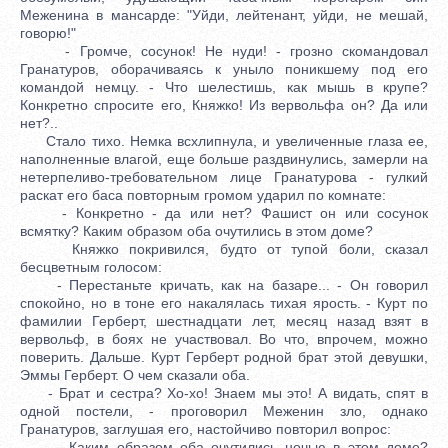
Меженина в мансарде: "Уйди, лейтенант, уйди, не мешай,
говорю!"
- Громче, сосунок! Не нуди! - грозно скомандовал
Гранатуров, оборачиваясь к уныло поникшему под его
командой немцу. - Что шелестишь, как мышь в крупе?
Конкретно спросите его, Княжко! Из вервольфа он? Да или
нет?..
Стало тихо. Немка всхлипнула, и увеличенные глаза ее,
наполненные влагой, еще больше раздвинулись, замерли на
нетерпеливо-требовательном лице Гранатурова - гулкий
раскат его баса повторным громом ударил по комнате:
- Конкретно - да или нет? Фашист он или сосунок
всмятку? Каким образом оба очутились в этом доме?
Княжко покривился, будто от тупой боли, сказал
бесцветным голосом:
- Перестаньте кричать, как на базаре... - Он говорил
спокойно, но в тоне его накалялась тихая ярость. - Курт по
фамилии Герберт, шестнадцати лет, месяц назад взят в
вервольф, в боях не участвовал. Во что, впрочем, можно
поверить. Дальше. Курт Герберт родной брат этой девушки,
Эммы Герберт. О чем сказали оба.
- Брат и сестра? Хо-хо! Знаем мы это! А видать, спят в
одной постели, - проговорил Меженин зло, однако
Гранатуров, заглушая его, настойчиво повторил вопрос:
- Каким образом оба очутились ночью в этом доме?