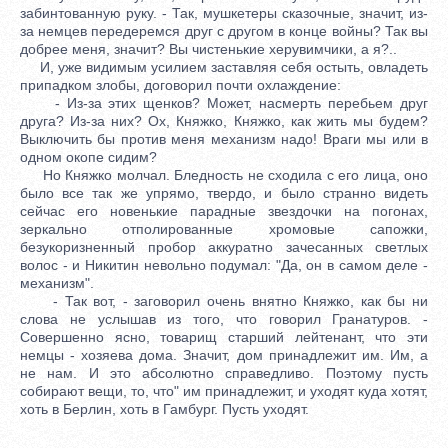
забинтованную руку. - Так, мушкетеры сказочные, значит, из-
за немцев передеремся друг с другом в конце войны? Так вы
добрее меня, значит? Вы чистенькие херувимчики, а я?..
И, уже видимым усилием заставляя себя остыть, овладеть
припадком злобы, договорил почти охлаждение:
- Из-за этих щенков? Может, насмерть перебьем друг
друга? Из-за них? Ох, Княжко, Княжко, как жить мы будем?
Выключить бы против меня механизм надо! Враги мы или в
одном окопе сидим?
Но Княжко молчал. Бледность не сходила с его лица, оно
было все так же упрямо, твердо, и было странно видеть
сейчас его новенькие парадные звездочки на погонах,
зеркально отполированные хромовые сапожки,
безукоризненный пробор аккуратно зачесанных светлых
волос - и Никитин невольно подумал: "Да, он в самом деле -
механизм".
- Так вот, - заговорил очень внятно Княжко, как бы ни
слова не услышав из того, что говорил Гранатуров. -
Совершенно ясно, товарищ старший лейтенант, что эти
немцы - хозяева дома. Значит, дом принадлежит им. Им, а
не нам. И это абсолютно справедливо. Поэтому пусть
собирают вещи, то, что" им принадлежит, и уходят куда хотят,
хоть в Берлин, хоть в Гамбург. Пусть уходят.