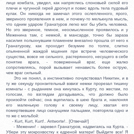
лице комбата, увидел, как напряглись слоновьей силой его
плечи и чугунной гирей дрогнул и повис вдоль тела пудовый
кулак. Он никогда не замечал этого ослепленного, ярого,
звериного проявления в нем, и почему-то мелькнула мысль,
что одним ударом Гранатуров легко мог бы убить человека.
Но это звериное, темное, неосмысленное проявилось и у
Меженина там, с немкой, в мансарде, точно бы зараза
насилия полыхнувшим пламенем внезапно прошла от него к
Гранатурову, как проходит безумие по толпе, слитно
опьяненной жаждой мщения при встрече человеческого
существа, вовсе не сильного, растерянного, несущего в себе
понятие врага, - поверженный враг, еще жалко
сопротивляясь, порой вызывает ненависть более острую,
чем враг сильный.
Это не понял, а инстинктивно почувствовал Никитин, и в
ту же секунду пронзительный взвизг немки прорезал тишину
комнаты - с рыданием она кинулась к Курту, по жестам, по
голосам, по взглядам догадываясь, что должно было
произойти сейчас; она вцепилась в шею брата и, наклоняя
его маленькую голову к своему лицу, хватая его
помертвевшее лицо скачущими пальцами, повторяла одно и
то же с мольбой:
- Kurt, Kurt, Kurt!.. Antworte!.. [Отвечай!]
- Меженин! - заревел Гранатуров, надвигаясь на Курта. -
Убери эту мокрохвостку к едреной матери! Выйдите все! Я