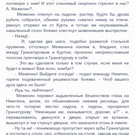
поговорю с ним! И этот слюнявый скорпион стрелял в нас?
А, Меженин?..
Меженин плюнул на ладони, растер, будто бы дрова
рубить собрался, обеими руками схватил немку за плечи,
рванул, оторвал ее от Курта, и тотчас же неузнаваемый,
накаленный голос Княжко хлестнул зазвеневшим выстрелом:
- Назад!..
И, сделав два шага, подобно разжатой стальной
пружинке, оттолкнул Меженина локтем и, бледнея, стал
между Гранатуровым и Куртом, произнес непрекословным
голосом приговора и Гранатурову и себе:
- Это вы сделаете только в том случае, если меня не
будет в живых! Вам ясно, комбат?
- Меженин! Выйдите отсюда! - подал команду Никитин,
горячо подхваченный решимостью Княжко. - Чтоб вашего
духа здесь не было!
- Ишь ты, лейтенант!..
Меженин перевел задымленные бешенством глаза на
Никитина, затем, по обыкновению смежив ресницы, для
чего-то потирая жестко ладонь о ладонь, прохрипел
Гранатурову: "Немчишки им, оказывается, дороже, а?" - и,
переваливаясь, двинулся к двери, открыл ее кулаком,
вышагнул и так стукнул дверью, что закачался огонь в лампе.
- Ну та-ак! - понимающе пропустил через зубы Гранатуров
и отступил к столу, сел, отбросился на стуле, свесив на груди