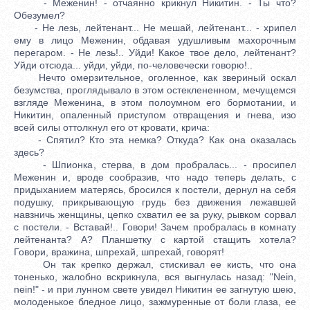
- Меженин! - отчаянно крикнул Никитин. - Ты что?
Обезумел?
- Не лезь, лейтенант... Не мешай, лейтенант... - хрипел
ему в лицо Меженин, обдавая удушливым махорочным
перегаром. - Не лезь!.. Уйди! Какое твое дело, лейтенант?
Уйди отсюда... уйди, уйди, по-человечески говорю!..
Нечто омерзительное, оголенное, как звериный оскал
безумства, проглядывало в этом остеклененном, мечущемся
взгляде Меженина, в этом полоумном его бормотании, и
Никитин, опаленный приступом отвращения и гнева, изо
всей силы оттолкнул его от кровати, крича:
- Спятил? Кто эта немка? Откуда? Как она оказалась
здесь?
- Шпионка, стерва, в дом пробралась... - просипел
Меженин и, вроде сообразив, что надо теперь делать, с
придыханием матерясь, бросился к постели, дернул на себя
подушку, прикрывающую грудь без движения лежавшей
навзничь женщины, цепко схватил ее за руку, рывком сорвал
с постели. - Вставай!.. Говори! Зачем пробралась в комнату
лейтенанта? А? Планшетку с картой стащить хотела?
Говори, вражина, шпрехай, шпрехай, говорят!
Он так крепко держал, стискивал ее кисть, что она
тоненько, жалобно вскрикнула, вся выгнулась назад: "Nein,
nein!" - и при лунном свете увидел Никитин ее загнутую шею,
молоденькое бледное лицо, зажмуренные от боли глаза, ее