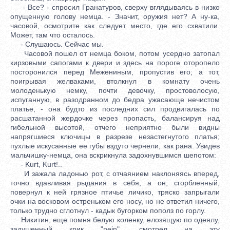
- Все? - спросил Гранатуров, сверху вглядываясь в низко
опущенную голову немца. - Значит, оружия нет? А ну-ка,
часовой, осмотрите как следует место, где его схватили.
Может, там что осталось.
- Слушаюсь. Сейчас мы.
Часовой пошел от немца боком, потом усердно затопал
кирзовыми сапогами к двери и здесь на пороге оторопело
посторонился перед Межениным, пропустив его; а тот,
поигрывая желваками, втолкнул в комнату очень
молоденькую немку, почти девочку, простоволосую,
испуганную, в разодранном до бедра ужасающе нечистом
платье, - она будто из последних сил продвигалась по
расшатанной жердочке через пропасть, балансируя над
гибельной высотой, отчего неприятно были видны
напрягшиеся ключицы в разрезе незастегнутого платья;
пухлые искусанные ее губы вздуто чернели, как рана. Увидев
мальчишку-немца, она вскрикнула задохнувшимся шепотом:
- Kurt, Kurt!..
И зажала ладонью рот, с отчаянием наклоняясь вперед,
точно вдавливая рыдания в себя, а он, сгорбленный,
повернул к ней грязное птичье личико, тряско запрыгали
очки на восковом остреньком его носу, но не ответил ничего,
только трудно сглотнул - кадык бугорком пополз по горлу.
Никитин, еще помня белую коленку, елозящую по одеялу,
задушенный крик "nein", смотрел на эту