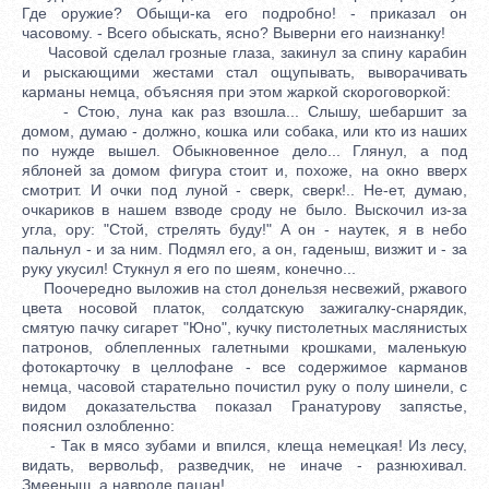
Где оружие? Обыщи-ка его подробно! - приказал он
часовому. - Всего обыскать, ясно? Выверни его наизнанку!
Часовой сделал грозные глаза, закинул за спину карабин
и рыскающими жестами стал ощупывать, выворачивать
карманы немца, объясняя при этом жаркой скороговоркой:
- Стою, луна как раз взошла... Слышу, шебаршит за
домом, думаю - должно, кошка или собака, или кто из наших
по нужде вышел. Обыкновенное дело... Глянул, а под
яблоней за домом фигура стоит и, похоже, на окно вверх
смотрит. И очки под луной - сверк, сверк!.. Не-ет, думаю,
очкариков в нашем взводе сроду не было. Выскочил из-за
угла, ору: "Стой, стрелять буду!" А он - наутек, я в небо
пальнул - и за ним. Подмял его, а он, гаденыш, визжит и - за
руку укусил! Стукнул я его по шеям, конечно...
Поочередно выложив на стол донельзя несвежий, ржавого
цвета носовой платок, солдатскую зажигалку-снарядик,
смятую пачку сигарет "Юно", кучку пистолетных маслянистых
патронов, облепленных галетными крошками, маленькую
фотокарточку в целлофане - все содержимое карманов
немца, часовой старательно почистил руку о полу шинели, с
видом доказательства показал Гранатурову запястье,
пояснил озлобленно:
- Так в мясо зубами и впился, клеща немецкая! Из лесу,
видать, вервольф, разведчик, не иначе - разнюхивал.
Змееныш, а навроде пацан!