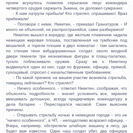
проем всунулось пожилое серьезное лицо командира
четвертого орудия сержанта Зыкина, он доложил сумрачно:
- К нам патрули прибыли! Кто стрелял, спрашивают. Враз
прибежали!
- Поговори с ними, Никитин, - приказал Гранатуров. - И
много не объясняй, не распространяйся, сами разберемся!
Никитин вышел в коридор, где желтым пламенем чадила
немецкая жировая плошка, поставленная на тумбочке под
вешалкой, и горели плошки в двух комнатах - там шатались
по стенам тени взбудораженных солдат; около входной
двери темнели три незнакомые фигуры в плащ-палатках,
тускло поблескивало оружие. Сразу же к Никитину
выдвинулся один из них, судя по фуражке, офицер, прямой,
сухощавый, спросил с начальственным требованием:
- По какой причине на вашем участке возникла стрельба,
товарищ лейтенант? Кто стрелял?
- Ничего особенного, - ответил Никитин, соображая, что
объяснять подробности - значит усложнить все, заранее
вмешивать дотошную, всегда придирчивую комендатуру в
дела батареи. - Перестарался часовой. Сами выясним
причины.
- Открывать стрельбу ночью в немецком городе - это не
"ничего особенного", а ЧП, - неподатливо возразил офицер. -
Вчера, например, обстреляли штабную машину в лесу, да
будет вам известно. Один наш солдат убит, два офицера