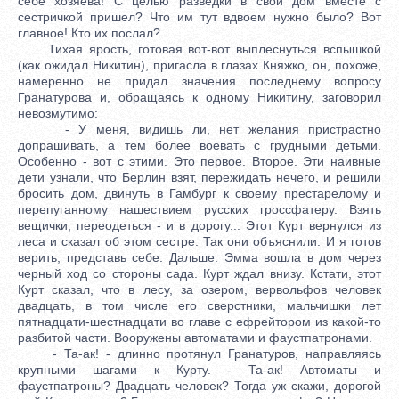
себе хозяева! С целью разведки в свой дом вместе с
сестричкой пришел? Что им тут вдвоем нужно было? Вот
главное! Кто их послал?
Тихая ярость, готовая вот-вот выплеснуться вспышкой
(как ожидал Никитин), пригасла в глазах Княжко, он, похоже,
намеренно не придал значения последнему вопросу
Гранатурова и, обращаясь к одному Никитину, заговорил
невозмутимо:
- У меня, видишь ли, нет желания пристрастно
допрашивать, а тем более воевать с грудными детьми.
Особенно - вот с этими. Это первое. Второе. Эти наивные
дети узнали, что Берлин взят, пережидать нечего, и решили
бросить дом, двинуть в Гамбург к своему престарелому и
перепуганному нашествием русских гроссфатеру. Взять
вещички, переодеться - и в дорогу... Этот Курт вернулся из
леса и сказал об этом сестре. Так они объяснили. И я готов
верить, представь себе. Дальше. Эмма вошла в дом через
черный ход со стороны сада. Курт ждал внизу. Кстати, этот
Курт сказал, что в лесу, за озером, вервольфов человек
двадцать, в том числе его сверстники, мальчишки лет
пятнадцати-шестнадцати во главе с ефрейтором из какой-то
разбитой части. Вооружены автоматами и фаустпатронами.
- Та-ак! - длинно протянул Гранатуров, направляясь
крупными шагами к Курту. - Та-ак! Автоматы и
фаустпатроны? Двадцать человек? Тогда уж скажи, дорогой