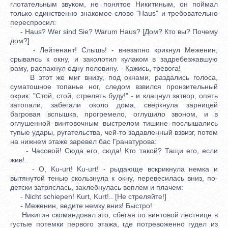
глотательным звуком, не понятое Никитиным, он поймал
только единственно знакомое слово "Haus" и требовательно
переспросил:
- Haus? Wer sind Sie? Warum Haus? [Дом? Кто вы? Почему
дом?]
- Лейтенант! Слышь! - внезапно крикнул Меженин,
срываясь к окну, и заколотил кулаком в задребезжавшую
раму, распахнул одну половину. - Кажись, тревога!
В этот же миг внизу, под окнами, раздались голоса,
суматошное топанье ног, следом взвился пронзительный
окрик: "Стой, стой, стрелять буду!" - и клацнул затвор, опять
затопали, забегали около дома, сверкнула зарницей
багровая вспышка, прогремело, оглушило звоном, и в
оглушенной винтовочным выстрелом тишине послышались
тупые удары, ругательства, чей-то задавленный взвизг, потом
на нижнем этаже заревел бас Гранатурова:
- Часовой! Сюда его, сюда! Кто такой? Тащи его, если
жив!..
- O, Ku-urt! Ku-urt! - рыдающе вскрикнула немка и
вытянутой тенью скользнула к окну, перевесилась вниз, по-
детски затряслась, захлебнулась воплем и плачем:
- Nicht schiepen! Kurt, Kurt!.. [Не стреляйте!]
- Меженин, ведите немку вниз! Быстро!
Никитин скомандовал это, сбегая по винтовой лестнице в
густые потемки первого этажа, где потревоженно гудел из