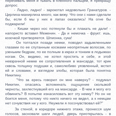
перебивать меня и тыкать в пленного пальцем, я прекращу
допрос.
- Ладно, ладно! - зарокотал недовольно Гранатуров. -
Цирлиха-манирлиха много, как вижу. Что они с нами сделали
бы, если б мы у них в лапах оказались! На огне бы
поджарили!
- Кишки через нос потянули бы и плакать не дали! -
напористо вставил Меженин. - Да и немочка - фрукт: ишь,
козочкой притворяется. Шпионка, сука!
Он топтался позади немки, поводил задымленными
глазами по ее спутанным космами неопрятным волосам, по
узеньким бедрам, по ее полным в икрах и тонким в лодыжках
ногам. Он, видимо, не хотел простить и себе, и этой
невзрачной немке ее сопротивления в мансарде, тот крик
сквозь толщину подушки и, самолюбиво уязвленный, мстил
ей и словами, и взглядом злобы, которая была понятна
Никитину.
"Что за ересь говорил он мне наверху? - подумал
Никитин, опасаясь вспоминать ощущение скользкой
черноты, захлестнувшей его на мансарде. - В чем я могу его
обвинить? В попытке изнасиловать вот эту немку? Но он не
боится меня, потому что никто ничего не видел, а к немцам
нет сочувствия ни у кого. Неужели я посочувствовал ей?"
За стеной, в коридоре нижнего этажа, пронесся шум
голосов, засновали шаги людей, дверь приоткрылась - в