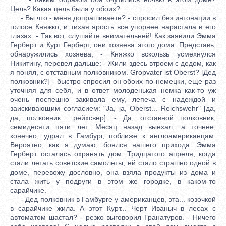
Цель? Какая цель была у обоих?..
- Вы что - меня допрашиваете? - спросил без интонации в
голосе Княжко, и тихая ярость все упорнее нарастала в его
глазах. - Так вот, слушайте внимательней! Как заявили Эмма
Герберт и Курт Герберт, они хозяева этого дома. Представь,
обнаружились хозяева, - Княжко вскользь усмехнулся
Никитину, перевел дальше: - Жили здесь втроем с дедом, как
я понял, с отставным полковником. Gropvater ist Oberst? [Дед
полковник?] - быстро спросил он обоих по-немецки, еще раз
уточняя для себя, и в ответ молоденькая немка как-то уж
очень поспешно закивала ему, лепеча с надеждой и
заискивающим согласием: "Ja, ja, Oberst... Reichswehr" [да,
да, полковник... рейхсвер]. - Да, отставной полковник,
семидесяти пяти лет. Месяц назад выехал, а точнее,
конечно, удрал в Гамбург, поближе к англоамериканцам.
Вероятно, как я думаю, боялся нашего прихода. Эмма
Герберт осталась охранять дом. Тридцатого апреля, когда
стали летать советские самолеты, ей стало страшно одной в
доме, перевожу дословно, она взяла продукты из дома и
стала жить у подруги в этом же городке, в каком-то
сарайчике.
- Дед полковник в Гамбурге у американцев, эта... козочкой
в сарайчике жила. А этот Курт... Черт Иваныч в лесах с
автоматом шастал? - резко выговорил Гранатуров. - Ничего