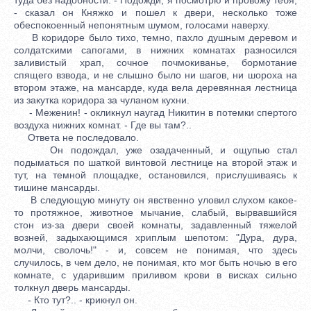
- сказал он Княжко и пошел к двери, несколько тоже
обеспокоенный непонятным шумом, голосами наверху.
В коридоре было тихо, темно, пахло душным деревом и
солдатскими сапогами, в нижних комнатах разносился
заливистый храп, сочное почмокиванье, бормотание
спящего взвода, и не слышно было ни шагов, ни шороха на
втором этаже, на мансарде, куда вела деревянная лестница
из закутка коридора за чуланом кухни.
- Меженин! - окликнул наугад Никитин в потемки спертого
воздуха нижних комнат. - Где вы там?..
Ответа не последовало.
Он подождал, уже озадаченный, и ощупью стал
подыматься по шаткой винтовой лестнице на второй этаж и
тут, на темной площадке, остановился, прислушиваясь к
тишине мансарды.
В следующую минуту он явственно уловил слухом какое-
то протяжное, животное мычание, слабый, вырвавшийся
стон из-за двери своей комнаты, задавленный тяжелой
возней, задыхающимся хриплым шепотом: "Дура, дура,
молчи, сволочь!" - и, совсем не понимая, что здесь
случилось, в чем дело, не понимая, кто мог быть ночью в его
комнате, с ударившим приливом крови в висках сильно
толкнул дверь мансарды.
- Кто тут?.. - крикнул он.