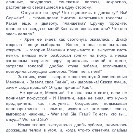
длинные, почудилось, синеватые волосы, некрасиво,
растрепанно свесившиеся на одну сторону.
- Отпустите ее руку! Что вцепились в девчонку? Вы!
Сержант!.. - скомандовал Никитин неостывшим голосом. -
Какая еще, к дьяволу, планшетка? Ерунду городите,
планшетка всегда со мной! Как вы ее здесь застали? Что она
здесь делала?
- Хрен ее знает, как сволочуга оказалась... Шкаф
открыла... вещи выбирала... Вошел, а она окно пыталась
открыть... - говорил Меженин прерывисто и, выпустив кисть
немки, пинком ноги разбросал тряпки на полу, а немка
загнанным зверьком вдруг прижалась спиной к стене,
затрясла головой, дробно стуча зубами, всхлипывая,
повторяла стонущим шепотом: "Nein, nein, nein!"
- Заткнись, сука! - заорал с расхлестнутой свирепостью
Меженин. - Завела свое "найн", как шарманка! Скажи лучше,
зачем сюда пришла? Откуда пришла? Как?..
- Не кричите, Меженин! Что она вам ответит, если не
понимает по-русски! - И Никитин, еще не зная, что нужно
предпринять, как поступить, безуспешно подыскивая
неповоротливые в памяти, известные немецкие слова,
выговорил наконец: - Wer sind Sie, Frau? То есть, кто вы...
откуда? Wer sind Sie?..
Немка звонко выстукивала дробь зубами, вжималась
дрожащим телом в угол, и, когда что-то ответила слабым