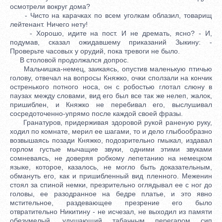
осмотрели вокруг дома?
- Чисто на карачках по всем уголкам облазил, товарищ
лейтенант. Ничего нету!
- Хорошо, идите на пост. И не дремать, ясно? - И,
подумав, сказал ожидавшему приказаний Зыкину: -
Проверьте часовых у орудий, пока тревоги не было.
В столовой продолжался допрос.
Мальчишка-немец, заикаясь, опустив маленькую птичью
голову, отвечал на вопросы Княжко, очки сползали на кончик
остренького потного носа, он с робостью глотал слюну в
паузах между словами, вид его был все так же нелеп, жалок,
пришиблен, и Княжко не перебивал его, выслушивал
сосредоточенно-упрямо после каждой своей фразы.
Гранатуров, придерживая здоровой рукой раненую руку,
ходил по комнате, мерил ее шагами, то и дело глыбообразно
возвышаясь позади Княжко, подозрительно гмыкал, издавал
горлом густые мычащие звуки, одними этими звуками
сомневаясь, не доверяя робкому лепетанию на немецком
языке, которое, казалось, не могло быть доказательным,
обмануть его, как и пришибленный вид пленного. Меженин
стоял за спиной немки, презрительно оглядывал ее с ног до
головы, ее разодранное на бедре платье, и это явно
мстительное, раздевающее презрение его было
отвратительно Никитину - не исчезал, не выходил из памяти
обезумелый, удушающий табачным перегаром сип