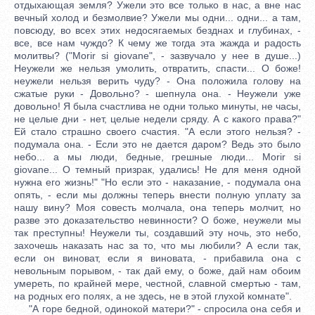
отдыхающая земля? Ужели это все только в нас, а вне нас
вечный холод и безмолвие? Ужели мы одни... одни... а там,
повсюду, во всех этих недосягаемых безднах и глубинах, -
все, все нам чуждо? К чему же тогда эта жажда и радость
молитвы? ("Morir si giovane", - зазвучало у нее в душе...)
Неужели же нельзя умолить, отвратить, спасти... О боже!
неужели нельзя верить чуду? - Она положила голову на
сжатые руки - Довольно? - шепнула она. - Неужели уже
довольно! Я была счастлива не одни только минуты, не часы,
не целые дни - нет, целые недели сряду. А с какого права?"
Ей стало страшно своего счастия. "А если этого нельзя? -
подумала она. - Если это не дается даром? Ведь это было
небо... а мы люди, бедные, грешные люди... Morir si
giovane... О темный призрак, удались! Не для меня одной
нужна его жизнь!" "Но если это - наказание, - подумала она
опять, - если мы должны теперь внести полную уплату за
нашу вину? Моя совесть молчала, она теперь молчит, но
разве это доказательство невинности? О боже, неужели мы
так преступны! Неужели ты, создавший эту ночь, это небо,
захочешь наказать нас за то, что мы любили? А если так,
если он виноват, если я виновата, - прибавила она с
невольным порывом, - так дай ему, о боже, дай нам обоим
умереть, по крайней мере, честной, славной смертью - там,
на родных его полях, а не здесь, не в этой глухой комнате".
"А горе бедной, одинокой матери?" - спросила она себя и