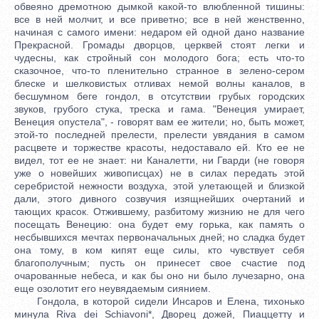
обвеяно дремотною дымкой какой-то влюбленной тишины:
все в ней молчит, и все приветно; все в ней женственно,
начиная с самого имени: недаром ей одной дано название
Прекрасной. Громады дворцов, церквей стоят легки и
чудесны, как стройный сон молодого бога; есть что-то
сказочное, что-то пленительно странное в зелено-сером
блеске и шелковистых отливах немой волны каналов, в
бесшумном беге гондол, в отсутствии грубых городских
звуков, грубого стука, треска и гама. "Венеция умирает,
Венеция опустела", - говорят вам ее жители; но, быть может,
этой-то последней прелести, прелести увядания в самом
расцвете и торжестве красоты, недоставало ей. Кто ее не
видел, тот ее не знает: ни Каналетти, ни Гварди (не говоря
уже о новейших живописцах) не в силах передать этой
серебристой нежности воздуха, этой улетающей и близкой
дали, этого дивного созвучия изящнейших очертаний и
тающих красок. Отжившему, разбитому жизнию не для чего
посещать Венецию: она будет ему горька, как память о
несбывшихся мечтах первоначальных дней; но сладка будет
она тому, в ком кипят еще силы, кто чувствует себя
благополучным; пусть он принесет свое счастие под
очарованные небеса, и как бы оно ни было лучезарно, она
еще озолотит его неувядаемым сиянием.
Гондола, в которой сидели Инсаров и Елена, тихонько
минула Riva dei Schiavoni*, Дворец дожей, Пиаццетту и