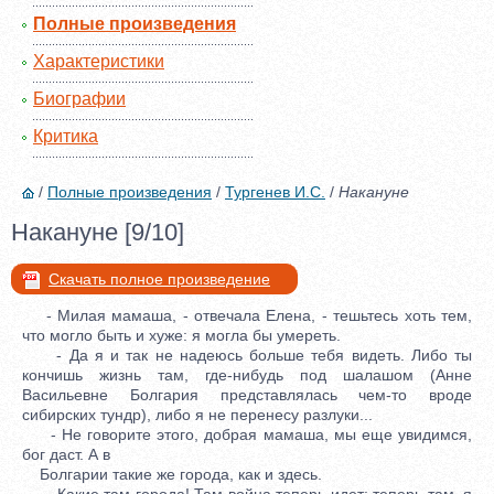
Полные произведения
Характеристики
Биографии
Критика
/
Полные произведения
/
Тургенев И.С.
/
Накануне
Накануне [9/10]
Скачать полное произведение
- Милая мамаша, - отвечала Елена, - тешьтесь хоть тем,
что могло быть и хуже: я могла бы умереть.
- Да я и так не надеюсь больше тебя видеть. Либо ты
кончишь жизнь там, где-нибудь под шалашом (Анне
Васильевне Болгария представлялась чем-то вроде
сибирских тундр), либо я не перенесу разлуки...
- Не говорите этого, добрая мамаша, мы еще увидимся,
бог даст. А в
Болгарии такие же города, как и здесь.
- Какие там города! Там война теперь идет; теперь там, я