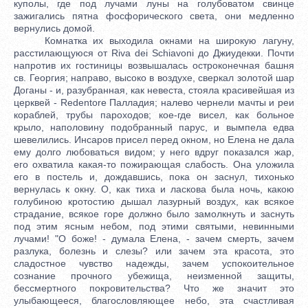
куполы, где под лучами луны на голубоватом свинце
зажигались пятна фосфорического света, они медленно
вернулись домой.
Комнатка их выходила окнами на широкую лагуну,
расстилающуюся от Riva dei Schiavoni до Джиудекки. Почти
напротив их гостиницы возвышалась остроконечная башня
св. Георгия; направо, высоко в воздухе, сверкал золотой шар
Доганы - и, разубранная, как невеста, стояла красивейшая из
церквей - Redentore Палладия; налево чернели мачты и реи
кораблей, трубы пароходов; кое-где висел, как больное
крыло, наполовину подобранный парус, и вымпела едва
шевелились. Инсаров присел перед окном, но Елена не дала
ему долго любоваться видом; у него вдруг показался жар,
его охватила какая-то пожирающая слабость. Она уложила
его в постель и, дождавшись, пока он заснул, тихонько
вернулась к окну. О, как тиха и ласкова была ночь, какою
голубиною кротостию дышал лазурный воздух, как всякое
страдание, всякое горе должно было замолкнуть и заснуть
под этим ясным небом, под этими святыми, невинными
лучами! "О боже! - думала Елена, - зачем смерть, зачем
разлука, болезнь и слезы? или зачем эта красота, это
сладостное чувство надежды, зачем успокоительное
сознание прочного убежища, неизменной защиты,
бессмертного покровительства? Что же значит это
улыбающееся, благословляющее небо, эта счастливая