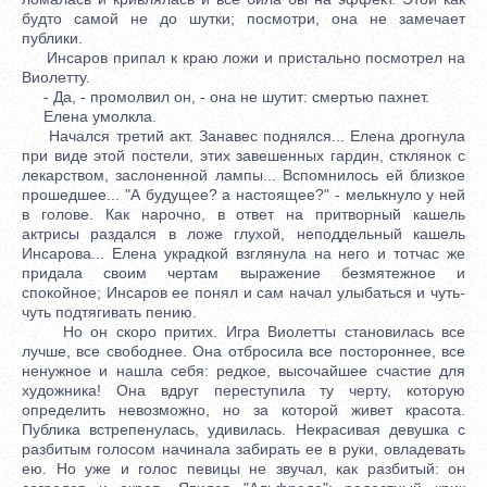
будто самой не до шутки; посмотри, она не замечает
публики.
Инсаров припал к краю ложи и пристально посмотрел на
Виолетту.
- Да, - промолвил он, - она не шутит: смертью пахнет.
Елена умолкла.
Начался третий акт. Занавес поднялся... Елена дрогнула
при виде этой постели, этих завешенных гардин, стклянок с
лекарством, заслоненной лампы... Вспомнилось ей близкое
прошедшее... "А будущее? а настоящее?" - мелькнуло у ней
в голове. Как нарочно, в ответ на притворный кашель
актрисы раздался в ложе глухой, неподдельный кашель
Инсарова... Елена украдкой взглянула на него и тотчас же
придала своим чертам выражение безмятежное и
спокойное; Инсаров ее понял и сам начал улыбаться и чуть-
чуть подтягивать пению.
Но он скоро притих. Игра Виолетты становилась все
лучше, все свободнее. Она отбросила все постороннее, все
ненужное и нашла себя: редкое, высочайшее счастие для
художника! Она вдруг переступила ту черту, которую
определить невозможно, но за которой живет красота.
Публика встрепенулась, удивилась. Некрасивая девушка с
разбитым голосом начинала забирать ее в руки, овладевать
ею. Но уже и голос певицы не звучал, как разбитый: он