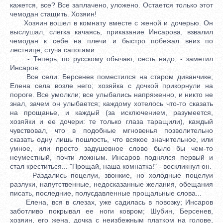
кажется, все? Все заплачено, уложено. Остается только этот
чемодан стащить. Хозяин!
Хозяин вошел в комнату вместе с женой и дочерью. Он
выслушал, слегка качаясь, приказание Инсарова, взвалил
чемодан к себе на плечи и быстро побежал вниз по
лестнице, стуча сапогами.
- Теперь, по русскому обычаю, сесть надо, - заметил
Инсаров.
Все сели: Берсенев поместился на старом диванчике;
Елена села возле него; хозяйка с дочкой прикорнули на
пороге. Все умолкли; все улыбались напряженно, и никто не
знал, зачем он улыбается; каждому хотелось что-то сказать
на прощанье, и каждый (за исключением, разумеется,
хозяйки и ее дочери: те только глаза таращили), каждый
чувствовал, что в подобные мгновенья позволительно
сказать одну лишь пошлость, что всякое значительное, или
умное, или просто задушевное слово было бы чем-то
неуместный, почти ложным. Инсаров поднялся первый и
стал креститься... "Прощай, наша комнатка!" - воскликнул он.
Раздались поцелуи, звонкие, но холодные поцелуи
разлуки, напутственные, недосказанные желания, обещания
писать, последние, полусдавленные прощальные слова...
Елена, вся в слезах, уже садилась в повозку; Инсаров
заботливо покрывал ее ноги ковром; Шубин, Берсенев,
хозяин, его жена, дочка с неизбежным платком на голове,