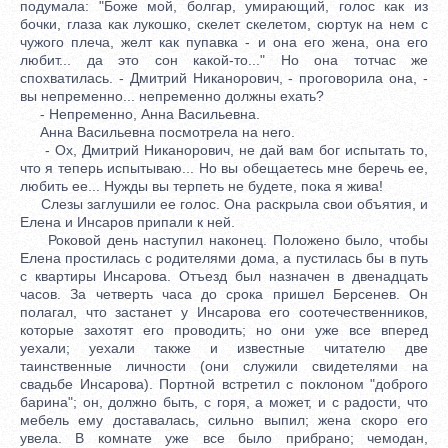
подумала: "Боже мой, болгар, умирающий, голос как из
бочки, глаза как лукошко, скелет скелетом, сюртук на нем с
чужого плеча, желт как пупавка - и она его жена, она его
любит... да это сон какой-то..." Но она тотчас же
спохватилась. - Дмитрий Никанорович, - проговорила она, -
вы непременно... непременно должны ехать?
- Непременно, Анна Васильевна.
Анна Васильевна посмотрела на него.
- Ох, Дмитрий Никанорович, не дай вам бог испытать то,
что я теперь испытываю... Но вы обещаетесь мне беречь ее,
любить ее... Нужды вы терпеть не будете, пока я жива!
Слезы заглушили ее голос. Она раскрыла свои объятия, и
Елена и Инсаров припали к ней.
Роковой день наступил наконец. Положено было, чтобы
Елена простилась с родителями дома, а пустилась бы в путь
с квартиры Инсарова. Отъезд был назначен в двенадцать
часов. За четверть часа до срока пришел Берсенев. Он
полагал, что застанет у Инсарова его соотечественников,
которые захотят его проводить; но они уже все вперед
уехали; уехали также и известные читателю две
таинственные личности (они служили свидетелями на
свадьбе Инсарова). Портной встретил с поклоном "доброго
барина"; он, должно быть, с горя, а может, и с радости, что
мебель ему доставалась, сильно выпил; жена скоро его
увела. В комнате уже все было прибрано; чемодан,