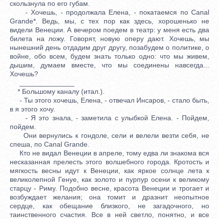
скользнула по его губам.
- Хочешь, - продолжала Елена, - покатаемся по Canal
Grande*. Ведь, мы, с тех пор как здесь, хорошенько не
видели Венеции. А вечером поедем в театр: у меня есть два
билета на ложу. Говорят, новую оперу дают. Хочешь, мы
нынешний день отдадим друг другу, позабудем о политике, о
войне, обо всем, будем знать только одно: что мы живем,
дышим, думаем вместе, что мы соединены навсегда...
Хочешь?
______________
* Большому каналу (итал.).
- Ты этого хочешь, Елена, - отвечал Инсаров, - стало быть,
в я этого хочу.
- Я это знала, - заметила с улыбкой Елена. - Пойдем,
пойдем.
Они вернулись к гондоле, сели и велели везти себя, не
спеша, по Canal Grande.
Кто не видал Венеции в апреле, тому едва ли знакома вся
несказанная прелесть этого волшебного города. Кротость и
мягкость весны идут к Венеции, как яркое солнце лета к
великолепной Генуе, как золото и пурпур осени к великому
старцу - Риму. Подобно весне, красота Венеции и трогает и
возбуждает желания; она томит и дразнит неопытное
сердце, как обещание близкого, не загадочного, но
таинственного счастия. Все в ней светло, понятно, и все