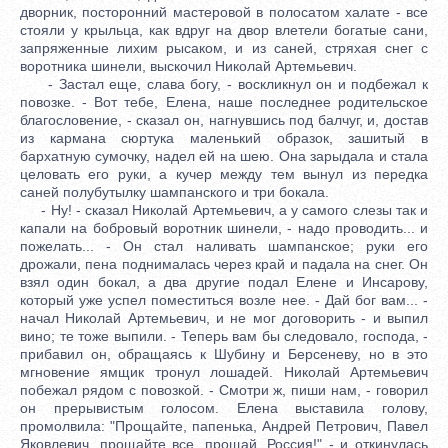
дворник, посторонний мастеровой в полосатом халате - все
стояли у крыльца, как вдруг на двор влетели богатые сани,
запряженные лихим рысаком, и из саней, стряхая снег с
воротника шинели, выскочил Николай Артемьевич.
- Застал еще, слава богу, - воскликнул он и подбежал к
повозке. - Вот тебе, Елена, наше последнее родительское
благословение, - сказал он, нагнувшись под балчуг, и, достав
из кармана сюртука маленький образок, зашитый в
бархатную сумочку, надел ей на шею. Она зарыдала и стала
целовать его руки, а кучер между тем вынул из передка
саней полубутылку шампанского и три бокала.
- Ну! - сказал Николай Артемьевич, а у самого слезы так и
капали на бобровый воротник шинели, - надо проводить... и
пожелать... - Он стал наливать шампанское; руки его
дрожали, пена поднималась через край и падала на снег. Он
взял один бокал, а два другие подал Елене и Инсарову,
который уже успел поместиться возле нее. - Дай бог вам... -
начал Николай Артемьевич, и не мог договорить - и выпил
вино; те тоже выпили. - Теперь вам бы следовало, господа, -
прибавил он, обращаясь к Шубину и Берсеневу, но в это
мгновение ямщик тронул лошадей. Николай Артемьевич
побежал рядом с повозкой. - Смотри ж, пиши нам, - говорил
он прерывистым голосом. Елена выставила голову,
промолвила: "Прощайте, папенька, Андрей Петрович, Павел
Яковлевич, прощайте все, прощай, Россия!" - и откинулась