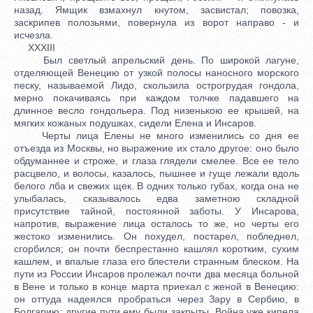
назад. Ямщик взмахнул кнутом, засвистал; повозка,
заскрипев полозьями, повернула из ворот направо - и
исчезла.
XXXIII
Был светлый апрельский день. По широкой лагуне,
отделяющей Венецию от узкой полосы наносного морского
песку, называемой Лидо, скользила острогрудая гондола,
мерно покачиваясь при каждом толчке падавшего на
длинное весло гондольера. Под низенькою ее крышей, на
мягких кожаных подушках, сидели Елена и Инсаров.
Черты лица Елены не много изменились со дня ее
отъезда из Москвы, но выражение их стало другое: оно было
обдуманнее и строже, и глаза глядели смелее. Все ее тело
расцвело, и волосы, казалось, пышнее и гуще лежали вдоль
белого лба и свежих щек. В одних только губах, когда она не
улыбалась, сказывалось едва заметною складной
присутствие тайной, постоянной заботы. У Инсарова,
напротив, выражение лица осталось то же, но черты его
жестоко изменились. Он похудел, постарел, побледнел,
сгорбился; он почти беспрестанно кашлял коротким, сухим
кашлем, и впалые глаза его блестели странным блеском. На
пути из России Инсаров пролежал почти два месяца больной
в Вене и только в конце марта приехал с женой в Венецию:
он оттуда надеялся пробраться через Зару в Сербию, в
Болгарию; другие пути ему были закрыты. Война уже кипела