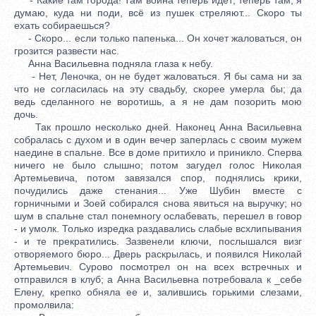
думаю, куда ни поди, всё из пушек стреляют... Скоро ты
ехать собираешься?
- Скоро... если только папенька... Он хочет жаловаться, он
грозится развести нас.
Анна Васильевна подняла глаза к небу.
- Нет, Леночка, он не будет жаловаться. Я бы сама ни за
что не согласилась на эту свадьбу, скорее умерла бы; да
ведь сделанного не воротишь, а я не дам позорить мою
дочь.
Так прошло несколько дней. Наконец Анна Васильевна
собралась с духом и в один вечер заперлась с своим мужем
наедине в спальне. Все в доме притихло и приникло. Сперва
ничего не было слышно; потом загудел голос Николая
Артемьевича, потом завязался спор, поднялись крики,
почудились даже стенания... Уже Шубин вместе с
горничными и Зоей собирался снова явиться на выручку; но
шум в спальне стал понемногу ослабевать, перешел в говор
- и умолк. Только изредка раздавались слабые всхлипывания
- и те прекратились. Зазвенели ключи, послышался визг
отворяемого бюро... Дверь раскрылась, и появился Николай
Артемьевич. Сурово посмотрел он на всех встречных и
отправился в клуб; а Анна Васильевна потребовала к _себе
Елену, крепко обняла ее и, залившись горькими слезами,
промолвила: