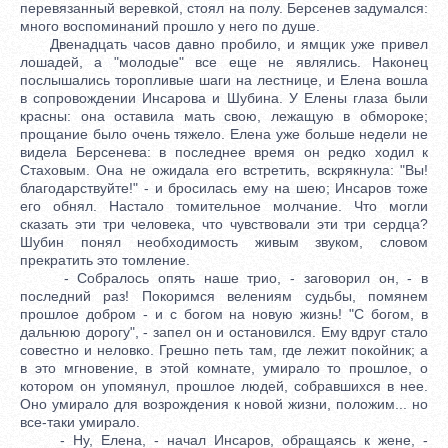
перевязанный веревкой, стоял на полу. Берсенев задумался:
много воспоминаний прошло у него по душе.
Двенадцать часов давно пробило, и ямщик уже привел
лошадей, а "молодые" все еще не являлись. Наконец
послышались торопливые шаги на лестнице, и Елена вошла
в сопровождении Инсарова и Шубина. У Елены глаза были
красны: она оставила мать свою, лежащую в обмороке;
прощание было очень тяжело. Елена уже больше недели не
видела Берсенева: в последнее время он редко ходил к
Стаховым. Она не ожидала его встретить, вскрякнула: "Вы!
благодарствуйте!" - и бросилась ему на шею; Инсаров тоже
его обнял. Настало томительное молчание. Что могли
сказать эти три человека, что чувствовали эти три сердца?
Шубин понял необходимость живым звуком, словом
прекратить это томление.
- Собралось опять наше трио, - заговорил он, - в
последний раз! Покоримся велениям судьбы, помянем
прошлое добром - и с богом на новую жизнь! "С богом, в
дальнюю дорогу", - запел он и остановился. Ему вдруг стало
совестно и неловко. Грешно петь там, где лежит покойник; а
в это мгновение, в этой комнате, умирало то прошлое, о
котором он упомянул, прошлое людей, собравшихся в нее.
Оно умирало для возрождения к новой жизни, положим... но
все-таки умирало.
- Ну, Елена, - начал Инсаров, обращаясь к жене, -