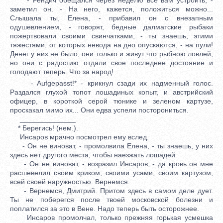
заметил он. - На него, кажется, положиться можно...
Слышала ты, Елена, - прибавил он с внезапным
одушевлением, - говорят, бедные далматские рыбаки
пожертвовали своими свинчатками, - ты знаешь, этими
тяжестями, от которых невода на дно опускаются, - на пули!
Денег у них не было, они только и живут что рыбною ловлей;
но они с радостию отдали свое последнее достояние и
голодают теперь. Что за народ!
- Aufgepasst!* - крикнул сзади их надменный голос.
Раздался глухой топот лошадиных копыт, и австрийский
офицер, в короткой серой тюнике и зеленом картузе,
проскакал мимо их... Они едва успели посторониться.
______________
* Берегись! (нем.).
Инсаров мрачно посмотрел ему вслед.
- Он не виноват, - промолвила Елена, - ты знаешь, у них
здесь нет другого места, чтобы наезжать лошадей.
- Он не виноват, - возразил Инсаров, - да кровь он мне
расшевелил своим криком, своими усами, своим картузом,
всей своей наружностью. Вернемся.
- Вернемся, Дмитрий. Притом здесь в самом деле дует.
Ты не поберегся после твоей московской болезни и
поплатился за это в Вене. Надо теперь быть осторожнее.
Инсаров промолчал, только прежняя горькая усмешка