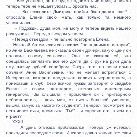
- Все улажено, он не будет поднимать истории, и ничего
теперь тебе не мешает уехать... бросить нас.
- Вы позволите Дмитрию прийти благодарить вас? -
спросила Елена свою мать, как только та немного
успокоилась.
- Подожди, душа моя, не могу я теперь видеть нашего
разлучника... Перед отъездом успеем.
- Перед отъездом, - печально повторила Елена.
Николай Артемьевич согласился "не поднимать истории";
но Анна Васильевна не сказала своей дочери, какую цену он
положил своему согласию. Она не сказала ей, что
обещалась заплатить все его долги да с рук на руки дала
ему тысячу рублей серебром. Сверх того, он решительно
объявил Анне Васильевне, что не желает встретиться с
Инсаровым, которого продолжал величать черногорцем, а
приехавши в клуб, безо всякой нужды заговорил о свадьбе
Елены с своим партнером, отставным инженерным
генералом. "Вы слышали, - промолвил он с притворною
небрежностию, - дочь моя, от очень большой учености,
вышла замуж за какого-то студента". Генерал посмотрел на
него через очки, промычал: "Гм!" - и спросил его, в чем он
играет?
XXXII
А день отъезда приближался. Ноябрь уж истекал,
проходили последние сроки. Инсаров давно кончил все свои