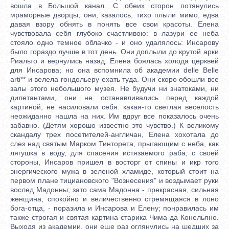
вошла в Большой канал. С обеих сторон потянулись
мраморные дворцы; они, казалось, тихо плыли мимо, едва
давая взору обнять в понять все свои красоты. Елена
чувствовала себя глубоко счастливою: в лазури ее неба
стояло одно темное облачко - и оно удалялось: Инсарову
было гораздо лучше в тот день. Они доплыли до крутой арки
Риальто и вернулись назад. Елена боялась холода церквей
для Инсарова; но она вспомнила об академии delle Belle
arti** и велела гондольеру ехать туда. Они скоро обошли все
залы этого небольшого музея. Не будучи ни знатоками, ни
дилетантами, они не останавливались перед каждой
картиной, не насиловали себя: какая-то светлая веселость
неожиданно нашла на них. Им вдруг все показалось очень
забавно. (Детям хорошо известно это чувство.) К великому
скандалу трех посетителей-англичан, Елена хохотала до
слез над святым Марком Тинторета, прыгающим с неба, как
лягушка в воду, для спасения истязаемого раба; с своей
стороны, Инсаров пришел в восторг от спины и икр того
энергического мужа в зеленой хламиде, который стоит на
первом плане тициановского "Вознесения" и воздымает руки
вослед Мадонны; зато сама Мадонна - прекрасная, сильная
женщина, спокойно и величественно стремящаяся в лоно
бога-отца, - поразила и Инсарова и Елену; понравилась им
также строгая и святая картина старика Чима да Конельяно.
Выходя из академии, они еще раз оглянулись на шедших за