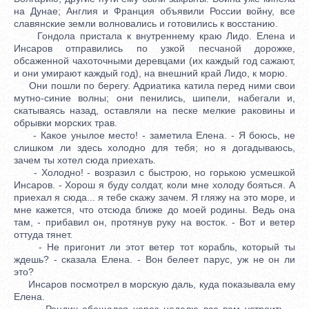
на Дунае; Англия и Франция объявили России войну, все
славянские земли волновались и готовились к восстанию.
Гондола пристала к внутреннему краю Лидо. Елена и
Инсаров отправились по узкой песчаной дорожке,
обсаженной чахоточными деревцами (их каждый год сажают,
и они умирают каждый год), на внешний край Лидо, к морю.
Они пошли по берегу. Адриатика катила перед ними свои
мутно-синие волны; они пенились, шипели, набегали и,
скатываясь назад, оставляли на песке мелкие раковины и
обрывки морских трав.
- Какое унылое место! - заметила Елена. - Я боюсь, не
слишком ли здесь холодно для тебя; но я догадываюсь,
зачем ты хотел сюда приехать.
- Холодно! - возразил с быстрою, но горькою усмешкой
Инсаров. - Хорош я буду солдат, коли мне холоду бояться. А
приехал я сюда... я тебе скажу зачем. Я гляжу на это море, и
мне кажется, что отсюда ближе до моей родины. Ведь она
там, - прибавил он, протянув руку на восток. - Вот и ветер
оттуда тянет.
- Не пригонит ли этот ветер тот корабль, который ты
ждешь? - сказала Елена. - Вон белеет парус, уж не он ли
это?
Инсаров посмотрел в морскую даль, куда показывала ему
Елена.
- Рендич обещался через неделю все вам устроить, -