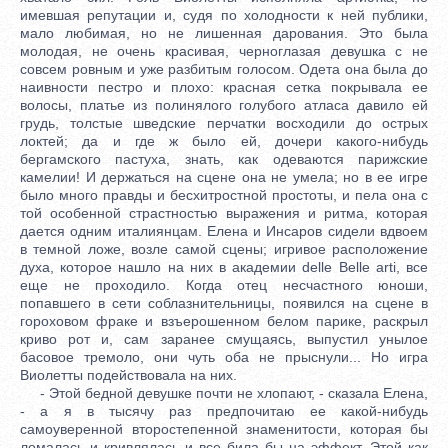
имевшая репутации и, судя по холодности к ней публики,
мало любимая, но не лишенная дарования. Это была
молодая, не очень красивая, черноглазая девушка с не
совсем ровным и уже разбитым голосом. Одета она была до
наивности пестро и плохо: красная сетка покрывала ее
волосы, платье из полинялого голубого атласа давило ей
грудь, толстые шведские перчатки восходили до острых
локтей; да и где ж было ей, дочери какого-нибудь
бергамского пастуха, знать, как одеваются парижские
камелии! И держаться на сцене она не умела; но в ее игре
было много правды и бесхитростной простоты, и пела она с
той особенной страстностью выражения и ритма, которая
дается одним италиянцам. Елена и Инсаров сидели вдвоем
в темной ложе, возле самой сцены; игривое расположение
духа, которое нашло на них в академии delle Belle arti, все
еще не проходило. Когда отец несчастного юноши,
попавшего в сети соблазнительницы, появился на сцене в
гороховом фраке и взъерошенном белом парике, раскрыл
криво рот и, сам заранее смущаясь, выпустил унылое
басовое тремоло, они чуть оба не прыснули... Но игра
Виолетты подействовала на них.
- Этой бедной девушке почти не хлопают, - сказала Елена,
- а я в тысячу раз предпочитаю ее какой-нибудь
самоуверенной второстепенной знаменитости, которая бы
ломалась и кривлялась и все била бы на эффект. Этой как