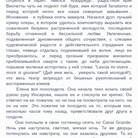
согрелся и окреп. Явился "Альфредо"; радостный крик
Виолетты чуть не поднял той бури, имя которой fanatismo и
перед которой ничто все наши северные завывания...
Мгновение - и публика опять замерла. Начался дуэт, лучший
нумер оперы, в котором удалось композитору выразить все
сожаления безумно растраченной молодости, последнюю
борьбу отчаянной и бессильной любви. Увлеченная,
подхваченная дуновением общего сочувствия, с слезами
художнической радости и действительного страдания на
глазах, певица отдалась поднимавшей ее волне, лицо ее
преобразилось, и перед грозным призраком внезапно
приблизившейся смерти с таким, до неба достигающим,
порывом моленья исторглись у ней слова: "Lascia mi vivere...
morir si giovane!" (Дай мне жить... умереть такой молодой!),
что весь театр затрещал от бешеных рукоплесканий и
восторженных кликов.
Елена вся похолодела. Она начала тихо искать своей
рукою руку Инсарова, нашла ее и стиснула ее крепко. Он
ответил на ее пожатие; но ни она не посмотрела на него, ни
он на нее. Это пожатие не походило на то, которым они,
несколько часов тому назад, приветствовали друг друга в
гондоле.
Они поплыли в свою гостиницу опять по Canal Grande.
Ночь уже наступила, светлая, мягкая ночь. Те же дворцы
потянулись им навстречу, но они казались другими. Те из