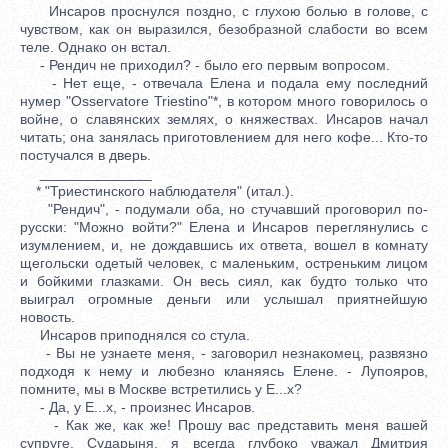
Инсаров проснулся поздно, с глухою болью в голове, с
чувством, как он выразился, безобразной слабости во всем
теле. Однако он встал.
- Рендич не приходил? - было его первым вопросом.
- Нет еще, - отвечала Елена и подала ему последний
нумер "Osservatore Triestino"*, в котором много говорилось о
войне, о славянских землях, о княжествах. Инсаров начал
читать; она занялась приготовлением для него кофе... Кто-то
постучался в дверь.
______________
* "Триестинского наблюдателя" (итал.).
"Рендич", - подумали оба, но стучавший проговорил по-
русски: "Можно войти?" Елена и Инсаров переглянулись с
изумлением, и, не дождавшись их ответа, вошел в комнату
щегольски одетый человек, с маленьким, остреньким лицом
и бойкими глазками. Он весь сиял, как будто только что
выиграл огромные деньги или услышал приятнейшую
новость.
Инсаров приподнялся со стула.
- Вы не узнаете меня, - заговорил незнакомец, развязно
подходя к нему и любезно кланяясь Елене. - Лупояров,
помните, мы в Москве встретились у Е...х?
- Да, у Е...х, - произнес Инсаров.
- Как же, как же! Прошу вас представить меня вашей
супруге. Сударыня, я всегда глубоко уважал Дмитрия