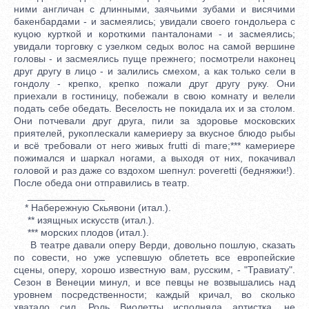
ними англичан с длинными, заячьими зубами и висячими
бакенбардами - и засмеялись; увидали своего гондольера с
куцою курткой и короткими панталонами - и засмеялись;
увидали торговку с узелком седых волос на самой вершине
головы - и засмеялись пуще прежнего; посмотрели наконец
друг другу в лицо - и залились смехом, а как только сели в
гондолу - крепко, крепко пожали друг другу руку. Они
приехали в гостиницу, побежали в свою комнату и велели
подать себе обедать. Веселость не покидала их и за столом.
Они потчевали друг друга, пили за здоровье московских
приятелей, рукоплескали камериеру за вкусное блюдо рыбы
и всё требовали от него живых frutti di mare;*** камериере
пожимался и шаркал ногами, а выходя от них, покачивал
головой и раз даже со вздохом шепнул: poveretti (бедняжки!).
После обеда они отправились в театр.
______________
* Набережную Скьявони (итал.).
** изящных искусств (итал.).
*** морских плодов (итал.).
В театре давали оперу Верди, довольно пошлую, сказать
по совести, но уже успевшую облететь все европейские
сцены, оперу, хорошо известную вам, русским, - "Травиату".
Сезон в Венеции минул, и все певцы не возвышались над
уровнем посредственности; каждый кричал, во сколько
хватало сил. Роль Виолетты исполняла артистка, не