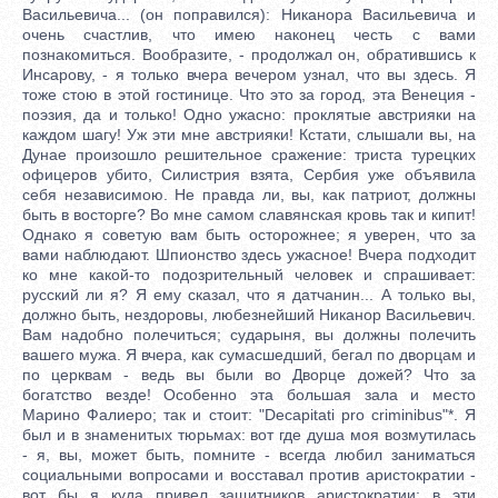
Васильевича... (он поправился): Никанора Васильевича и
очень счастлив, что имею наконец честь с вами
познакомиться. Вообразите, - продолжал он, обратившись к
Инсарову, - я только вчера вечером узнал, что вы здесь. Я
тоже стою в этой гостинице. Что это за город, эта Венеция -
поэзия, да и только! Одно ужасно: проклятые австрияки на
каждом шагу! Уж эти мне австрияки! Кстати, слышали вы, на
Дунае произошло решительное сражение: триста турецких
офицеров убито, Силистрия взята, Сербия уже объявила
себя независимою. Не правда ли, вы, как патриот, должны
быть в восторге? Во мне самом славянская кровь так и кипит!
Однако я советую вам быть осторожнее; я уверен, что за
вами наблюдают. Шпионство здесь ужасное! Вчера подходит
ко мне какой-то подозрительный человек и спрашивает:
русский ли я? Я ему сказал, что я датчанин... А только вы,
должно быть, нездоровы, любезнейший Никанор Васильевич.
Вам надобно полечиться; сударыня, вы должны полечить
вашего мужа. Я вчера, как сумасшедший, бегал по дворцам и
по церквам - ведь вы были во Дворце дожей? Что за
богатство везде! Особенно эта большая зала и место
Марино Фалиеро; так и стоит: "Decapitati pro criminibus"*. Я
был и в знаменитых тюрьмах: вот где душа моя возмутилась
- я, вы, может быть, помните - всегда любил заниматься
социальными вопросами и восставал против аристократии -
вот бы я куда привел защитников аристократии: в эти