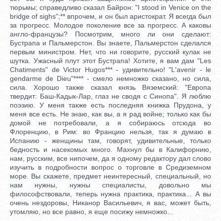
тюрьмы; справедливо сказал Байрон: "I stood in Venice on the
bridge of sighs";** впрочем, и он был аристократ. Я всегда был
за прогресс. Молодое поколение все за прогресс. А каковы
англо-французы? Посмотрим, много ли они сделают:
Бустрапа и Пальмерстон. Вы знаете, Пальмерстон сделался
первым министром. Нет, что ни говорите, русский кулак не
шутка. Ужасный плут этот Бустрапа! Хотите, я вам дам "Les
Chatiments" de Victor Hugos*** - удивительно! "L'avenir - le
gendarme de Dieu"**** - смело немножко сказано, но сила,
сила. Хорошо также сказал князь Вяземский: "Европа
твердит: Баш-Кадык-Лар, глаз не сводя с Синопа". Я люблю
поэзию. У меня также есть последняя книжка Прудона, у
меня все есть. Не знаю, как вы, а я рад войне; только как бы
домой не потребовали, а я собираюсь отсюда во
Флоренцию, в Рим: во Францию нельзя, так я думаю в
Испанию - женщины там, говорят, удивительные, только
бедность и насекомых много. Махнул бы в Калифорнию,
нам, русским, все нипочем, да я одному редактору дал слово
изучить в подробности вопрос о торговле в Средиземном
море. Вы скажете, предмет неинтересный, специальный, но
нам нужны, нужны специалисты, довольно мы
философствовали, теперь нужна практика, практика... А вы
очень нездоровы, Никанор Васильевич, я вас, может быть,
утомляю, но все равно, я еще посижу немножко...