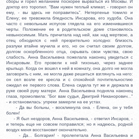
сборы и горел желанием поскорее вырваться из Москвы. И
доктор его торопил. "Вам нужен теплый климат, - говорил он
ему, - вы здесь не поправитесь". Нетерпенье томило и
Елену; ее тревожила бледность Инсарова, его худоба. Она
часто с невольным испугом глядела на его изменившиеся
черты. Положение ее в родительском доме становилось
невыносимым. Мать причитала над ней, как над мертвою, а
отец обходился с ней презрительно холодно: близость
разлуки втайне мучила и его, но он считал своим долгом,
долгом оскорбленного отца, скрывать свои чувства, свою
слабость. Анна Васильевна пожелала наконец увидеться с
Инсаровым. Его провели к ней тихонько, через заднее
крыльцо. Когда он вошел к ней в комнату, она долго не могла
заговорить с ним, не могла даже решиться взглянуть на него:
он сел возле ее кресла и с спокойной почтительностию
ожидал ее первого слова. Елена сидела тут же и держала в
руке своей руку матери. Анна Васильевна подняла наконец
глаза, промолвила: "Бог вам судья, Дмитрий Никанорович..."
- и остановилась: упреки замерли на ее устах.
- Да вы больны, - воскликнула она. - Елена, он у тебя
болен!
- Я был нездоров, Анна Васильевна, - ответил Инсаров, -
и теперь еще не совсем поправился; но я надеюсь, родной
воздух меня восстановит окончательно.
- Да... Болгария! - пролепетала Анна Васильевна и