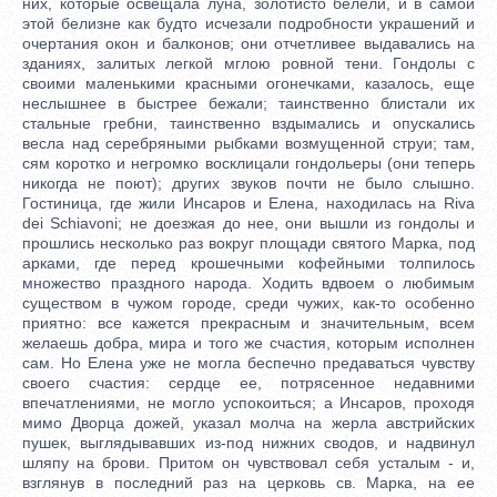
них, которые освещала луна, золотисто белели, и в самой
этой белизне как будто исчезали подробности украшений и
очертания окон и балконов; они отчетливее выдавались на
зданиях, залитых легкой мглою ровной тени. Гондолы с
своими маленькими красными огонечками, казалось, еще
неслышнее в быстрее бежали; таинственно блистали их
стальные гребни, таинственно вздымались и опускались
весла над серебряными рыбками возмущенной струи; там,
сям коротко и негромко восклицали гондольеры (они теперь
никогда не поют); других звуков почти не было слышно.
Гостиница, где жили Инсаров и Елена, находилась на Riva
dei Schiavoni; не доезжая до нее, они вышли из гондолы и
прошлись несколько раз вокруг площади святого Марка, под
арками, где перед крошечными кофейными толпилось
множество праздного народа. Ходить вдвоем о любимым
существом в чужом городе, среди чужих, как-то особенно
приятно: все кажется прекрасным и значительным, всем
желаешь добра, мира и того же счастия, которым исполнен
сам. Но Елена уже не могла беспечно предаваться чувству
своего счастия: сердце ее, потрясенное недавними
впечатлениями, не могло успокоиться; а Инсаров, проходя
мимо Дворца дожей, указал молча на жерла австрийских
пушек, выглядывавших из-под нижних сводов, и надвинул
шляпу на брови. Притом он чувствовал себя усталым - и,
взглянув в последний раз на церковь св. Марка, на ее