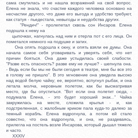
сама смутилась и не нашла возражений на свой вопрос.
Елена не знала, что счастие каждого человека основано на
несчастии другого, что даже его выгода и удобство требуют,
как статуя - пьедестала, невыгоды и неудобства других.
"Рендич!" - пролепетал сквозь сон Инсаров. Елена
подошла к нему на
цыпочках, нагнулась над ним и отерла пот с его лица. Он
пометался немного на подушке и затих.
Она опять подошла к окну, и опять взяли ее думы. Она
начала самое себя уговаривать и уверять себя, что нет
причин бояться. Она даже устыдилась своей слабости.
"Разве есть опасность? разве ему не лучше? - шепнула она.
- Ведь если бы мы не были сегодня в театре, мне бы все это
в голову не пришло". В это мгновение она увидела высоко
над водой белую чайку; ее, вероятно, вспугнул рыбак, и она
летала молча, неровным полетом, как бы высматривая
место, где бы опуститься. "Вот если она полетит сюда, -
подумала Елена, - это будет хороший знак..." Чайка
закружилась на месте, сложила крылья - и, как
подстреленная, с жалобным криком пала куда-то далеко за
темный корабль. Елена вздрогнула, а потом ей стало
совестно, что она вздрогнула, и она, не раздеваясь,
прилегла на постель возле Инсарова, который дышал тяжело
и часто.
XXXIV