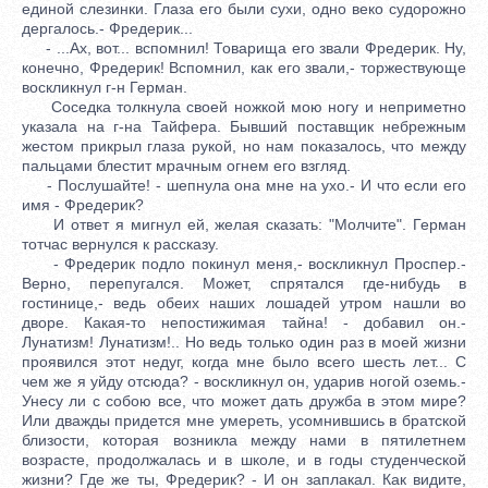
единой слезинки. Глаза его были сухи, одно веко судорожно
дергалось.- Фредерик...
- ...Ах, вот... вспомнил! Товарища его звали Фредерик. Ну,
конечно, Фредерик! Вспомнил, как его звали,- торжествующе
воскликнул г-н Герман.
Соседка толкнула своей ножкой мою ногу и неприметно
указала на г-на Тайфера. Бывший поставщик небрежным
жестом прикрыл глаза рукой, но нам показалось, что между
пальцами блестит мрачным огнем его взгляд.
- Послушайте! - шепнула она мне на ухо.- И что если его
имя - Фредерик?
И ответ я мигнул ей, желая сказать: "Молчите". Герман
тотчас вернулся к рассказу.
- Фредерик подло покинул меня,- воскликнул Проспер.-
Верно, перепугался. Может, спрятался где-нибудь в
гостинице,- ведь обеих наших лошадей утром нашли во
дворе. Какая-то непостижимая тайна! - добавил он.-
Лунатизм! Лунатизм!.. Но ведь только один раз в моей жизни
проявился этот недуг, когда мне было всего шесть лет... С
чем же я уйду отсюда? - воскликнул он, ударив ногой оземь.-
Унесу ли с собою все, что может дать дружба в этом мире?
Или дважды придется мне умереть, усомнившись в братской
близости, которая возникла между нами в пятилетнем
возрасте, продолжалась и в школе, и в годы студенческой
жизни? Где же ты, Фредерик? - И он заплакал. Как видите,