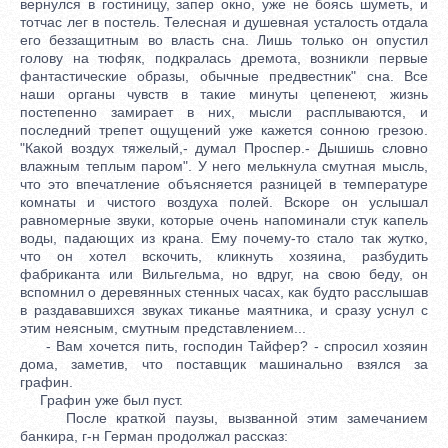
вернулся в гостиницу, запер окно, уже не боясь шуметь, и
тотчас лег в постель. Телесная и душевная усталость отдала
его беззащитным во власть сна. Лишь только он опустил
голову на тюфяк, подкралась дремота, возникли первые
фантастические образы, обычные предвестник" сна. Все
наши органы чувств в такие минуты цепенеют, жизнь
постепенно замирает в них, мысли расплываются, и
последний трепет ощущений уже кажется сонною грезою.
"Какой воздух тяжелый,- думал Проспер.- Дышишь словно
влажным теплым паром". У него мелькнула смутная мысль,
что это впечатление объясняется разницей в температуре
комнаты и чистого воздуха полей. Вскоре он услышал
равномерные звуки, которые очень напоминали стук капель
воды, падающих из крана. Ему почему-то стало так жутко,
что он хотел вскочить, кликнуть хозяина, разбудить
фабриканта или Вильгельма, но вдруг, на свою беду, он
вспомнил о деревянных стенных часах, как будто расслышав
в раздававшихся звуках тиканье маятника, и сразу уснул с
этим неясным, смутным представлением...
- Вам хочется пить, господин Тайфер? - спросил хозяин
дома, заметив, что поставщик машинально взялся за
графин.
Графин уже был пуст.
После краткой паузы, вызванной этим замечанием
банкира, г-н Герман продолжал рассказ: