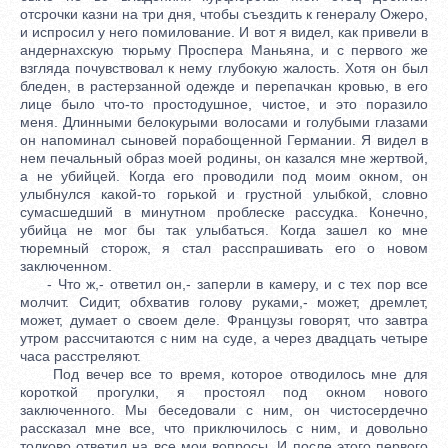
отсрочки казни на три дня, чтобы съездить к генералу Ожеро,
и испросил у него помилование. И вот я видел, как привели в
андернахскую тюрьму Проспера Маньяна, и с первого же
взгляда почувствовал к нему глубокую жалость. Хотя он был
бледен, в растерзанной одежде и перепачкан кровью, в его
лице было что-то простодушное, чистое, и это поразило
меня. Длинными белокурыми волосами и голубыми глазами
он напоминал сыновей порабощенной Германии. Я видел в
нем печальный образ моей родины, он казался мне жертвой,
а не убийцей. Когда его проводили под моим окном, он
улыбнулся какой-то горькой и грустной улыбкой, словно
сумасшедший в минутном проблеске рассудка. Конечно,
убийца не мог бы так улыбаться. Когда зашел ко мне
тюремный сторож, я стал расспрашивать его о новом
заключенном.
- Что ж,- ответил он,- заперли в камеру, и с тех пор все
молчит. Сидит, обхватив голову руками,- может, дремлет,
может, думает о своем деле. Французы говорят, что завтра
утром рассчитаются с ним на суде, а через двадцать четыре
часа расстреляют.
Под вечер все то время, которое отводилось мне для
короткой прогулки, я простоял под окном нового
заключенного. Мы беседовали с ним, он чистосердечно
рассказал мне все, что приключилось с ним, и довольно
толково ответил на все мои вопросы. И после этого первого