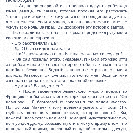
ПРАВОСУДИЯ
- Ах, не договаривайте!..- прервала вдруг нюрнбержца
юная девица, та самая, которая просила его рассказать
"страшную историю".- Я хочу остаться в неведении и думать,
что он спасся. Если я узнаю, что его расстреляли, мне не
уснуть всю ночь. Завтра!.. Вы доскажете эту историю завтра!
Все встали из-за стола. Г-н Герман предложил руку моей
соседке, и она спросила:
- Его расстреляли? Да?
- Да. Я был свидетелем казни.
- Что?! - воскликнула она.- Как вы только могли, сударь?..
- Он сам пожелал этого, сударыня. И какой это ужас итти
за гробом живого человека, которого любишь, и знать, что он
погибает безвинно. Бедный юноша не отрывал от меня
взгляда. Казалось, он уже жил только во мне! Ведь он мне
завещал передать его матери последний его вздох.
- Ну и как? Вы видели ее?
- После заключения Амьенского мира я поехал во
Францию, чтобы сказать его матери прекрасные слова: "Он
невиновен". Я благоговейно совершил это паломничество.
Но госпожа Маньян к тому времени умерла от тоски. Я с
глубоким волнением сжег письмо, которое вез ей. Вы,
пожалуй, посмеетесь над моей немецкой чувствительностью,
но я увидел драму, возвышенную и тяжелую драму в том, что
прощальный призыв, посланный из одной могилы в другую,