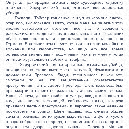
Он узнал трактирщика, его жену, двух судовщиков, служанку
гостиницы. Хирургический нож, которым воспользовался
убийца...
Господин Тайфер кашлянул, вынул из кармана платок,
отер лоб, высморкался. Никто, кроме меня, не заметил этих
вполне естественных мелочей,- все глаз не сводили с
рассказчика и с жадным вниманием слушали его. Поставщик
облокотился на стол и пристально посмотрел на г-на
Германа. В дальнейшем он уже не выказывал ни малейшего
волнения или любопытства, но лицо его все время
оставалось землистым и задумчивым, как в ту минуту, когда
он играл хрустальной пробкой от графина.
- ...Хирургический нож, которым воспользовался убийца,
находился на столе вместе со шкатулкой, бумажником и
документами Проспера. Люди, теснившиеся в комнате,
смотрели то на эти вещественные доказательства
преступления, то на самого Проспера, а он, казалось, был
при смерти и ничего не различал угасшим своим взором.
Неясный шум, доносившийся с улицы, свидетельствовал о
том, что перед гостиницей собралась толпа, которую
привлекла весть о преступлений и, вероятно, также желание
посмотреть на убийцу. Шаги часовых под окнами общей
залы и позвякивание их ружей выделялись на фоне глухого
говора собравшегося народа, но гостиница была заперта, в
опустевшем дворе царила тишина. Проспер Маньян