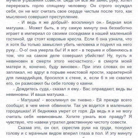
перерезать горло спящему человеку. Он строго осуждал
себя, он не мог считать свое сердце чистым после того, как
мысленно совершил преступление.
- И ведь я же добрый!- воскликнул он.- Бедная моя
матушка... Может быть, в эту самую минуту она беззаботно
играет в империал со своими соседками в нашей маленькой
гостиной, где стоят ковровые кресла. Если б она узнала, что
я хотя бы только замыслил убить человека и поднял на него
руку... О-о! она умерла бы! И я вот - в тюрьме и обвиняюсь в
том, что на самом деле совершил убийство! Ну, пусть я
невиновен в смерти этого несчастного,- в смерти моей
матери я, конечно, буду виновен.- При этих словах он не
заплакал, но вдруг в порыве неистовой ярости, характерной
для пикардийцев, бросился к стене, и, если б я не схватил
его, он размозжил бы себе голову о камни.
- Дождитесь суда,- сказал я ему.- Вас оправдают, ведь вы
невиновны. И ваша матушка...
- Матушка! - воскликнул он гневно.- Ей прежде всего
сообщат, в чем меня обвинили. Так уж водится в маленьких
городишках! И бедняжка умрет от горя. Да ведь я и не могу
считать себя невиновным. Хотите узнать всю правду? Я
чувствую, что навеки утратил девственную чистоту совести.
Сказав это, он сел, скрестив руки на груди, понурил
голову и с мрачным видом вперил глаза в пол. И эту минуту