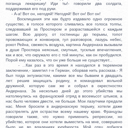
поганца лекаришку! Иди ты!- говорили два солдата,
поддерживая его под руки.
- А-а! Вот он, негодяй! Негодяй! Вот он! Вот он!
Восклицания эти как будто издавало одно огромное
существо, в голосе которого сливались все голоса толпы,
следовавшей за Проспером и разраставшейся с каждым
шагом. Всю дорогу, от гостиницы до тюрьмы, топот
провожающих и конвоиров, гул разговоров, лазурь небес,
рокот Рейна, свежесть воздуха, картина Андернаха вызывали
в душе Проспера неясные, смутные, тусклые впечатления,
как и все, что окружало его с той минуты, как он пробудился.
Порой ему казалось, что он уже больше не существует...
- ...Как раз в это время я находился в тюремном
заключении,- заметил г-н Герман, оборвав нить рассказа.- Я
был тогда энтузиастом, какими все мы бываем в двадцать
лет: решив защищать родину, я командовал вольной
дружиной, которую сам же и собрал в окрестностях
Андернаха. За несколько дней до этого убийства мы
натолкнулись на французский отряд в восемьсот штыков, а
нас было человек двести, не больше. Мои лазутчики предали
нас. Меня бросили в андернахскую тюрьму, хотели даже
расстрелять для острастки всему нашему краю. Французы
говорили также, что нужно применить репрессии, но
убийство, которое они хотели выместить на мне, совершено
было не во владениях курфюрста. Мой отец добился