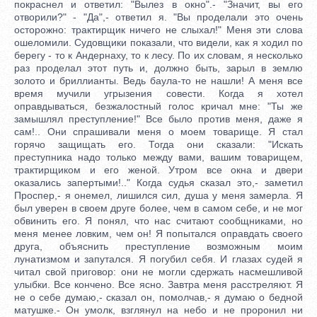
покраснел и ответил: "Вылез в окно".- "Значит, вы его
отворили?" - "Да",- ответил я. "Вы проделали это очень
осторожно: трактирщик ничего не слыхал!" Меня эти слова
ошеломили. Судовщики показали, что видели, как я ходил по
берегу - то к Андернаху, то к лесу. По их словам, я несколько
раз проделал этот путь и, должно быть, зарыл в землю
золото и бриллианты. Ведь баула-то не нашли! А меня все
время мучили угрызения совести. Когда я хотел
оправдываться, безжалостный голос кричал мне: "Ты же
замышлял преступление!" Все было против меня, даже я
сам!.. Они спрашивали меня о моем товарище. Я стал
горячо защищать его. Тогда они сказали: "Искать
преступника надо только между вами, вашим товарищем,
трактирщиком и его женой. Утром все окна и двери
оказались запертыми!.." Когда судья сказал это,- заметил
Проспер,- я онемел, лишился сил, душа у меня замерла. Я
был уверен в своем друге более, чем в самом себе, и не мог
обвинить его. Я понял, что нас считают сообщниками, но
меня менее ловким, чем он! Я попытался оправдать своего
друга, объяснить преступление возможным моим
лунатизмом и запутался. Я погубил себя. И глазах судей я
читал свой приговор: они не могли сдержать насмешливой
улыбки. Все кончено. Все ясно. Завтра меня расстреляют. Я
не о себе думаю,- сказал он, помолчав,- я думаю о бедной
матушке.- Он умолк, взглянул на небо и не проронил ни