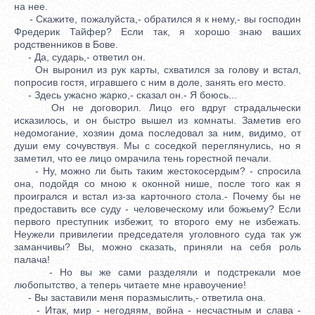
на нее.
- Скажите, пожалуйста,- обратился я к нему,- вы господин
Фредерик Тайфер? Если так, я хорошо знаю ваших
родственников в Бове.
- Да, сударь,- ответил он.
Он выронил из рук карты, схватился за голову и встал,
попросив гостя, игравшего с ним в доле, занять его место.
- Здесь ужасно жарко,- сказал он.- Я боюсь...
Он не договорил. Лицо его вдруг страдальчески
исказилось, и он быстро вышел из комнаты. Заметив его
недомогание, хозяин дома последовал за ним, видимо, от
души ему сочувствуя. Мы с соседкой переглянулись, но я
заметил, что ее лицо омрачила тень горестной печали.
- Ну, можно ли быть таким жестокосердым? - спросила
она, подойдя со мною к оконной нише, после того как я
проигрался и встал из-за карточного стола.- Почему бы не
предоставить все суду - человеческому или божьему? Если
первого преступник избежит, то второго ему не избежать.
Неужели привилегии председателя уголовного суда так уж
заманчивы? Вы, можно сказать, приняли на себя роль
палача!
- Но вы же сами разделяли и подстрекали мое
любопытство, а теперь читаете мне нравоучение!
- Вы заставили меня поразмыслить,- ответила она.
- Итак, мир - негодяям, война - несчастным и слава -