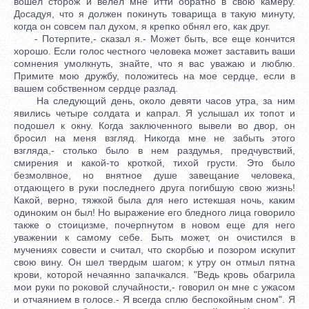
вошел сторож и велел мне итти обратно в свою камеру.
Досадуя, что я должен покинуть товарища в такую минуту,
когда он совсем пал духом, я крепко обнял его, как друг.
- Потерпите,- сказал я.- Может быть, все еще кончится
хорошо. Если голос честного человека может заставить ваши
сомнения умолкнуть, знайте, что я вас уважаю и люблю.
Примите мою дружбу, положитесь на мое сердце, если в
вашем собственном сердце разлад.
На следующий день, около девяти часов утра, за ним
явились четыре солдата и капрал. Я услышал их топот и
подошел к окну. Когда заключенного вывели во двор, он
бросил на меня взгляд. Никогда мне не забыть этого
взгляда,- столько было в нем раздумья, предчувствий,
смирения и какой-то кроткой, тихой грусти. Это было
безмолвное, но внятное душе завещание человека,
отдающего в руки последнего друга погибшую свою жизнь!
Какой, верно, тяжкой была для него истекшая ночь, каким
одиноким он был! Но выражение его бледного лица говорило
также о стоицизме, почерпнутом в новом еще для него
уважении к самому себе. Быть может, он очистился в
мучениях совести и считал, что скорбью и позором искупит
свою вину. Он шел твердым шагом; к утру он отмыл пятна
крови, которой нечаянно запачкался. "Ведь кровь обагрила
мои руки по роковой случайности,- говорил он мне с ужасом
и отчаянием в голосе.- Я всегда сплю беспокойным сном". Я