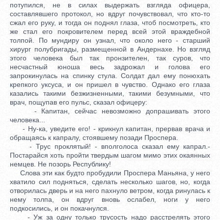
потупился, не в силах выдержать взгляда офицера,
составлявшего протокол, но вдруг почувствовал, что кто-то
сжал его руку, и тогда он поднял глаза, чтоб посмотреть, кто
же стал его покровителем перед всей этой враждебной
толпой. По мундиру он узнал, что около него - старший
хирург полубригады, размещенной в Андернахе. Но взгляд
этого человека был так пронзителен, так суров, что
несчастный юноша весь задрожал и голова его
запрокинулась на спинку стула. Солдат дал ему понюхать
крепкого уксуса, и он пришел в чувство. Однако его глаза
казались такими безжизненными, такими безумными, что
врач, пощупав его пульс, сказал офицеру:
- Капитан, сейчас невозможно допрашивать этого
человека...
- Ну-ка, уведите его! - крикнул капитан, прервав врача и
обращаясь к капралу, стоявшему позади Проспера.
- Трус проклятый! - вполголоса сказал ему капрал.-
Постарайся хоть пройти твердым шагом мимо этих окаянных
немцев. Не позорь Республику!
Слова эти как будто пробудили Проспера Маньяна, у него
хватило сил подняться, сделать несколько шагов, но, когда
отворилась дверь и на него пахнуло ветром, когда ринулась к
нему толпа, он вдруг вновь ослабел, ноги у него
подкосились, и он покачнулся.
- Уж за одну только трусость надо расстрелять этого