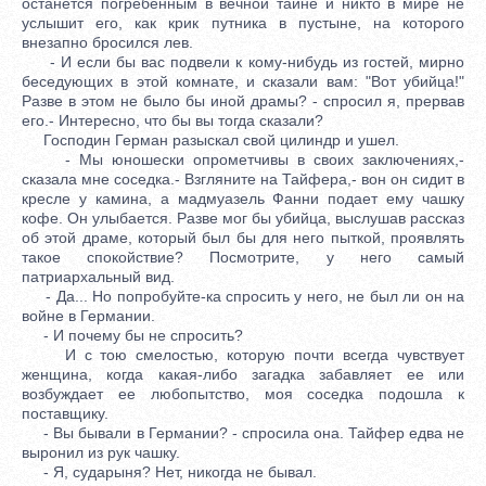
останется погребенным в вечной тайне и никто в мире не
услышит его, как крик путника в пустыне, на которого
внезапно бросился лев.
- И если бы вас подвели к кому-нибудь из гостей, мирно
беседующих в этой комнате, и сказали вам: "Вот убийца!"
Разве в этом не было бы иной драмы? - спросил я, прервав
его.- Интересно, что бы вы тогда сказали?
Господин Герман разыскал свой цилиндр и ушел.
- Мы юношески опрометчивы в своих заключениях,-
сказала мне соседка.- Взгляните на Тайфера,- вон он сидит в
кресле у камина, а мадмуазель Фанни подает ему чашку
кофе. Он улыбается. Разве мог бы убийца, выслушав рассказ
об этой драме, который был бы для него пыткой, проявлять
такое спокойствие? Посмотрите, у него самый
патриархальный вид.
- Да... Но попробуйте-ка спросить у него, не был ли он на
войне в Германии.
- И почему бы не спросить?
И с тою смелостью, которую почти всегда чувствует
женщина, когда какая-либо загадка забавляет ее или
возбуждает ее любопытство, моя соседка подошла к
поставщику.
- Вы бывали в Германии? - спросила она. Тайфер едва не
выронил из рук чашку.
- Я, сударыня? Нет, никогда не бывал.