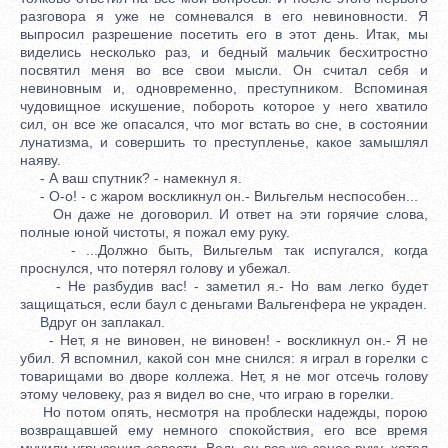
разговора я уже не сомневался в его невиновности. Я
выпросил разрешение посетить его в этот день. Итак, мы
виделись несколько раз, и бедный мальчик бесхитростно
посвятил меня во все свои мысли. Он считал себя и
невиновным и, одновременно, преступником. Вспоминая
чудовищное искушение, побороть которое у него хватило
сил, он все же опасался, что мог встать во сне, в состоянии
лунатизма, и совершить то преступленье, какое замышлял
наяву.
- А ваш спутник? - намекнул я.
- О-о! - с жаром воскликнул он.- Вильгельм неспособен...
Он даже не договорил. И ответ на эти горячие слова,
полные юной чистоты, я пожал ему руку.
- ...Должно быть, Вильгельм так испугался, когда
проснулся, что потерял голову и убежал.
- Не разбудив вас! - заметил я.- Но вам легко будет
защищаться, если баул с деньгами Вальгенфера не украден.
Вдруг он заплакал.
- Нет, я не виновен, не виновен! - воскликнул он.- Я не
убил. Я вспомнил, какой сон мне снился: я играл в горелки с
товарищами во дворе коллежа. Нет, я не мог отсечь голову
этому человеку, раз я видел во сне, что играю в горелки.
Но потом опять, несмотря на проблески надежды, порою
возвращавшей ему немного спокойствия, его все время
мучили угрызения совести. Ведь он все же занес руку, хотел