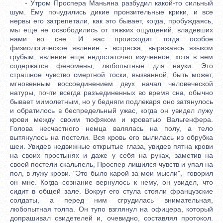
- Утром Проспера Маньяна разбудил какой-то сильный
шум. Ему почудились дикие пронзительные крики, и все
нервы его затрепетали, как это бывает, когда, пробуждаясь,
мы еще не освободились от тяжких ощущений, владевших
нами во сне. И нас происходит тогда особое
физиологическое явление - встряска, выражаясь языком
грубым, явление еще недостаточно изученное, хотя в нем
содержатся феномены, любопытные для науки. Это
страшное чувство смертной тоски, вызванной, быть может,
мгновенным воссоединением двух начал человеческой
натуры, почти всегда разъединенных во время сна, обычно
бывает мимолетным, но у бедняги подлекаря оно затянулось
и обратилось в беспредельный ужас, когда он увидел лужу
крови между своим тюфяком и кроватью Вальгенфера.
Голова несчастного немца валялась на полу, а тело
вытянулось на постели. Вся кровь его вылилась из обрубка
шеи. Увидев недвижные открытые глаза, увидев пятна крови
на своих простынях и даже у себя на руках, заметив на
своей постели скальпель, Проспер лишился чувств и упал на
пол, в лужу крови. "Это было карой за мои мысли",- говорил
он мне. Когда сознание вернулось к нему, он увидел, что
сидит в общей зале. Вокруг его стула стояли французские
солдаты, а перед ним сгрудилась внимательная,
любопытная толпа. Он тупо взглянул на офицера, который
допрашивал свидетелей и, очевидно, составлял протокол.