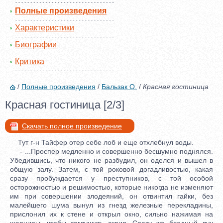
Полные произведения
Характеристики
Биографии
Критика
/
Полные произведения
/
Бальзак О.
/
Красная гостиница
Красная гостиница [2/3]
Скачать полное произведение
Тут г-н Тайфер отер себе лоб и еще отхлебнул воды.
- ...Проспер медленно и совершенно бесшумно поднялся.
Убедившись, что никого не разбудил, он оделся и вышел в
общую залу. Затем, с той роковой догадливостью, какая
сразу пробуждается у преступников, с той особой
осторожностью и решимостью, которые никогда не изменяют
им при совершении злодеяний, он отвинтил гайки, без
малейшего шума вынул из гнезд железные перекладины,
прислонил их к стене и открыл окно, сильно нажимая на
шарниры, чтобы заглушить скрип. Сразу же бледный луч