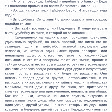
- Что ты говоришь, Тайфер! - перебил его банкир.- Ведь
ты поставлял провиант во время Ваграмской кампании.
- Ах, да! - спохватился Тайфер.- Верно! И этот год я туда
ездил.
- Вы ошиблись. Он славный старик,- сказала моя соседка,
подойдя ко мне.
- Вот как! - воскликнул я.- Подождите! К концу вечера я
вытащу убийцу из грязи, в которой он закопался.
Каждодневно на наших глазах происходит феномен,
удивительно глубокий, но столь простой, что никто его не
замечает. Если в чьей-либо гостиной столкнутся два
человека, из которых один имеет право презирать или
ненавидеть другого, оттого что знает о каком-нибудь
интимном и скрытом позорном факте его жизни, проник в
тайную сущность его натуры и даже готовит ему возмездие,-
два этих человека всегда разгадают друг друга и почувствуют,
какая пропасть разделяет или будет их разделять. Они
невольно следят друг за другом, настораживаются, в их
взглядах, в их жестах сквозят их тайные мысли, и обоих, как
магнитом, тянет друг к другу. Не знаю, что притягивает
сильнее: возмездие или преступление, ненависть или обида.
Как священники, которые не могли служить литургию в
присутствии злого духа, оба они смущены, недоверчивы;
один учтив, другой угрюм,- не знаю, который из двух; один
краснеет и бледнеет, другой трепещет. Нередко мститель так