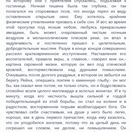
по которому они с приятелем спускались, подъезжая к
гостинице. Ночная тишина была так глубока, он так
полагался на сторожевых псов, что иногда терял из виду
оставленное открытым окно. Ему хотелось крайним
физическим утомлением призвать к себе сон. И вот, во время
этой прогулки под ясным небом, любуясь прекрасными
звездами, быть может, очарованный чистым ночным
воздухом и меланхолическим плеском реки, он впал в
задумчивость и постепенно пришел к целительным,
добродетельным мыслям. Разум в конце концов совершенно
рассеял кратковременное исступление. Наставления его
воспитателей, правила веры, а главное,- говорил мне он,-
картина скромной жизни, которую он вел под отеческой
кровлей, восторжествовали над дурными помыслами.
Очнувшись после долгого раздумья, в котором он забылся на
берегу Рейна, опершись локтем о каменную глыбу,- он мог
бы, как сказал мне потом, не только спать, но и бодрствовать
спокойно возле целого миллиарда в золотых монетах. И в ту
минуту, когда его честность вышла сильной и гордой
победительницей из этой борьбы, он стал на колени и в
радостном, восторженном порыве возблагодарил бога. Он
чувствовал себя счастливым, на душе у него было легко,
хорошо, как в день первого причастия, когда ему казалось,
что он уподобился ангелам, потому что за целый день не
согрешил ни словом, ни делом, ни помышлением. Он