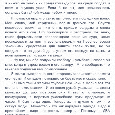
я никого не знаю - ни среди командиров, ни среди солдат, и
всем я внушаю ужас. Если б не вы, моя невиновность
осталась бы тайной между небом и мною.
Я поклялся ему, что свято выполню его последнюю волю.
Мои слова, мой сердечный порыв тронули его. Спустя
некоторое время за ним опять пришли солдаты и снова
повели его в суд. Его приговорили к расстрелу. Не знаю,
какие формальности сопровождали решение суда, какие
последовали за ним и воспользовался ли Проспер всеми
законными средствами для защиты своей жизни, но он
ожидал, что на другой день утром его поведут на казнь, и
ночь провел за письмом к матери.
- Ну вот, мы оба получили свободу! - улыбаясь, сказал он
мне, когда я утром вошел в его камеру.- Мне сообщили, что
генерал подписал вам помилование.
Я молча смотрел на него, стараясь запечатлеть в памяти
его черты. И он вдруг поморщился брезгливо и сказал мне:
- Я был таким жалким трусом! Всю ночь я молил вот эти
стены о помиловании.- И он повел рукой, указывая на стены
камеры.- Да, да,- повторил он.- Я выл от отчаяния, я
возмущался, я пережил ужаснейшие муки предсмертных
часов. Я был тогда один. Теперь же я думаю о том, что
скажут люди... Мужество - это как нарядная одежда. Надо в
пристойном виде встретить смерть. Поэтому... ДВА