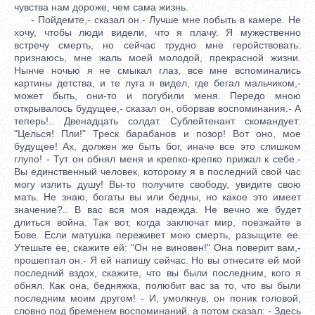
чувства нам дороже, чем сама жизнь.
- Пойдемте,- сказал он.- Лучше мне побыть в камере. Не
хочу, чтобы люди видели, что я плачу. Я мужественно
встречу смерть, но сейчас трудно мне геройствовать:
признаюсь, мне жаль моей молодой, прекрасной жизни.
Нынче ночью я не смыкал глаз, все мне вспоминались
картины детства, и те луга я видел, где бегал мальчиком,-
может быть, они-то и погубили меня. Передо мною
открывалось будущее,- сказал он, оборвав воспоминания.- А
теперь!.. Двенадцать солдат. Сублейтенант скомандует:
"Целься! Пли!" Треск барабанов и позор! Вот оно, мое
будущее! Ах, должен же быть бог, иначе все это слишком
глупо! - Тут он обнял меня и крепко-крепко прижал к себе.-
Вы единственный человек, которому я в последний свой час
могу излить душу! Вы-то получите свободу, увидите свою
мать. Не знаю, богаты вы или бедны, но какое это имеет
значение?.. В вас вся моя надежда. Не вечно же будет
длиться война. Так вот, когда заключат мир, поезжайте в
Бове. Если матушка переживет мою смерть, разыщите ее.
Утешьте ее, скажите ей: "Он не виновен!" Она поверит вам,-
прошептал он.- Я ей напишу сейчас. Но вы отнесите ей мой
последний вздох, скажите, что вы были последним, кого я
обнял. Как она, бедняжка, полюбит вас за то, что вы были
последним моим другом! - И, умолкнув, он поник головой,
словно под бременем воспоминаний, а потом сказал: - Здесь