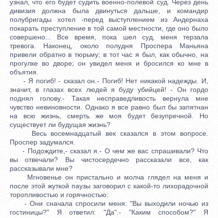
узнал, что его будет судить военно-полевой суд. Через день
дивизия должна была двинуться дальше, и командир
полубригады хотел -перед выступлением из Андернаха
покарать преступление в той самой местности, где оно было
совершено... Все время, пока шел суд, меня терзала
тревога. Наконец, около полудня Проспера Маньяна
привели обратно в тюрьму; в тот час я был, как обычно, на
прогулке во дворе; он увидел меня и бросился ко мне в
объятия.
- Я погиб! - сказал он.- Погиб! Нет никакой надежды. И,
значит, в глазах всех людей я буду убийцей! - Он гордо
поднял голову.- Такая несправедливость вернула мне
чувство невиновности. Однако я все равно был бы запятнан
на всю жизнь, смерть же моя будет безупречной. Но
существует ли будущая жизнь?
Весь восемнадцатый век сказался в этом вопросе.
Проспер задумался.
- Подождите,- сказал я.- О чем же вас спрашивали? Что
вы отвечали? Вы чистосердечно рассказали все, как
рассказывали мне?
Мгновенье он пристально и молча глядел на меня и
после этой жуткой паузы заговорил с какой-то лихорадочной
торопливостью и горячностью:
- Они сначала спросили меня: "Вы выходили ночью из
гостиницы?" Я ответил: "Да".- "Каким способом?" Я