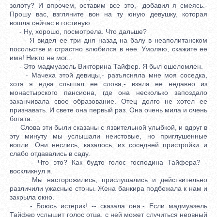
золоту? И впрочем, оставим все это,- добавил я смеясь.-
Прошу вас, взгляните вон на ту юную девушку, которая
вошла сейчас в гостиную.
- Ну, хорошо, посмотрела. Что дальше?
- Я видел ее три дня назад на балу в неаполитанском
посольстве и страстно влюбился в нее. Умоляю, скажите ее
имя! Никто не мог...
- Это мадмуазель Викторина Тайфер. Я был ошеломлен.
- Мачеха этой девицы,- разъясняла мне моя соседка,
хотя я едва слышал ее слова,- взяла ее недавно из
монастырского пансиона, где она несколько запоздало
заканчивала свое образование. Отец долго не хотел ее
признавать. И свете она первый раз. Она очень мила и очень
богата.
Слова эти были сказаны с язвительной улыбкой, и вдруг в
эту минуту мы услышали неистовые, но приглушенные
вопли. Они неслись, казалось, из соседней пристройки и
слабо отдавались в саду.
- Что это? Как будто голос господина Тайфера? -
воскликнул я.
Мы насторожились, прислушались и действительно
различили ужасные стоны. Жена банкира подбежала к нам и
закрыла окно.
- Боюсь истерик! -- сказала она.- Если мадмуазель
Тайфер услышит голос отца, с ней может случиться нервный