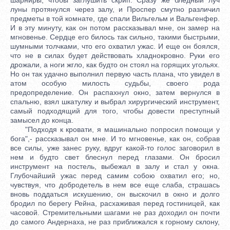
луны протянулся через залу, и Проспер смутно различил
предметы в той комнате, где спали Вильгельм и Вальгенфер.
И в эту минуту, как он потом рассказывал мне, он замер на
мгновенье. Сердце его билось так сильно, такими быстрыми,
шумными толчками, что его охватил ужас. И еще он боялся,
что не в силах будет действовать хладнокровно. Руки его
дрожали, а ноги жгло, как будто он стоял на горящих угольях.
Но он так удачно выполнил первую часть плана, что увидел в
атом особую милость судьбы, своего рода
предопределение. Он распахнул окно, затем вернулся в
спальню, взял шкатулку и выбрал хирургический инструмент,
самый подходящий для того, чтобы довести преступный
замысел до конца.
"Подходя к кровати, я машинально попросил помощи у
бога",- рассказывал он мне. И то мгновенье, как он, собрав
все силы, уже занес руку, вдруг какой-то голос заговорил в
нем и будто свет блеснул перед глазами. Он бросил
инструмент на постель, выбежал в залу и стал у окна.
Глубочайший ужас перед самим собою охватил его; но,
чувствуя, что добродетель в нем все еще слаба, страшась
вновь поддаться искушению, он выскочил в окно и долго
бродил по берегу Рейна, расхаживая перед гостиницей, как
часовой. Стремительными шагами не раз доходил он почти
до самого Андернаха, не раз приближался к горному склону,