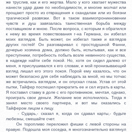
же труслив, как и его жертва. Мало у кого хватает мужества
нанести удар даже по необходимости, и многие молчат или
прощают просто из отвращения к скандалам или из боязни
трагической развязки. Вот в таком взаимопроникновении
чувств и душ завязалась таинственная борьба между
поставщиком и мною. После вопроса, с которым я обратился
к нему во время повествования г-на Германа, он избегал
моих взглядов. Быть может, он избегал также и взглядов
других гостей! Он разговаривал с простодушной Фанни,
дочерью хозяина дома, должно быть, испытывая, как и все
преступники, потребность побыть возле невинного существа,
в надежде найти себе покой. Но, хотя он сидел далеко от
меня, я прислушивался к его словам, и мой пронизывающий
взгляд лишал его этого покоя. Порой ему казалось, что он
может безопасно для себя наблюдать за мной, но мы тотчас
же встречались взглядом, и он опускал глаза. Устав от этой
пытки, Тайфер поспешил прекратить ее и сел играть в карты.
Я поставил ставку в доле с его противником, мечтая, однако,
проиграть свои деньги. Желание мое исполнилось. Тогда я
занял место своего партнера, и вот мы оказались с
Тайфером лицом к лицу.
- Сударь,- сказал я, когда он сдавал карты,- будьте
любезны, смешайте счет.
Он торопливо переложил фишки с левой стороны на
правую. Подошла моя соседка, я многозначительно взглянул