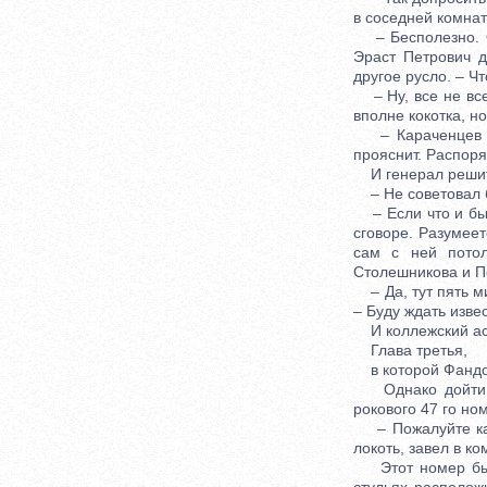
в соседней комнат
– Бесполезно. Он
Эраст Петрович д
другое русло. – Ч
– Ну, все не все,
вполне кокотка, но
– Караченцев эн
прояснит. Распоря
И генерал решите
– Не советовал б
– Если что и был
сговоре. Разумее
сам с ней потол
Столешникова и П
– Да, тут пять м
– Буду ждать изве
И коллежский асе
Глава третья,
в которой Фандор
Однако дойти в 
рокового 47 го но
– Пожалуйте ка к
локоть, завел в к
Этот номер был 