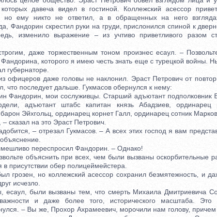
илось целое общество. Эраст Петрович обвел взглядом лица и 
 которых давеча видел в гостиной. Коллежский асессор приве
, но ему никто не ответил, а в обращенных на него взгляда
да, Фандорин скрестил руки на груди, прислонился спиной к дверн
редь, изменило выражение – из учтиво приветливого разом с
рогим, даже торжественным тоном произнес есаул. – Позвольте
Фандорина, которого я имею честь знать еще с турецкой войны. Н
л губернаторе.
 офицеров даже головы не наклонил. Эраст Петрович от повтор
, что последует дальше. Гукмасов обернулся к нему:
н Фандорин, мои сослуживцы. Старший адъютант подполковник 
рдели, адъютант штабс капитан князь Абадзиев, ординарец 
барон Эйхгольц, ординарец корнет Галл, ординарец сотник Марков
– сказал на это Эраст Петрович.
бится, – отрезал Гукмасов. – А всех этих господ я вам предста
 объяснение.
мешливо переспросил Фандорин. – Однако!
вольте объяснить при всех, чем были вызваны оскорбительные р
я в присутствии обер полицеймейстера.
 грозен, но коллежский асессор сохранил безмятежность, и да
друг исчезло.
есаул, были вызваны тем, что смерть Михаила Дмитриевича Со
 важности и даже более того, исторического масштаба. Это
нулся. – Вы же, Прохор Ахрамеевич, морочили нам голову, причем