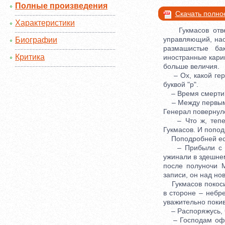
Полные произведения
Скачать полно
Характеристики
Гукмасов отверн
управляющий, нао
Биографии
размашистые ба
Критика
иностранные карик
больше величия.
– Ох, какой геро
буквой "р".
– Время смерти?
– Между первым и 
Генерал повернулс
– Что ж, теперь
Гукмасов. И попод
Поподробней есау
– Прибыли с Бря
ужинали в здешнем
после полуночи М
записи, он над н
Гукмасов покосил
в стороне – небр
уважительно покив
– Распоряжусь, ч
– Господам офице