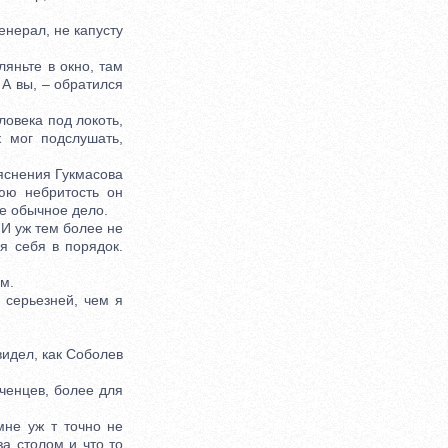
енерал, не капусту
яньте в окно, там
 А вы, – обратился
овека под локоть,
к мог подслушать,
яснения Гукмасова
юю небритость он
е обычное дело.
 И уж тем более не
я себя в порядок.
м.
серьезней, чем я
видел, как Соболев
ченцев, более для
не уж т точно не
а столом и что то