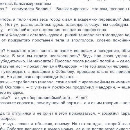
митесь бальзамированием.
ь? – возмутился Веллинг. – Бальзамировать – это вам, господин г
тобы я тело через весь город к вам в академию перевозил? Выгл
де. Нет уж, располагайтесь здесь. Благодарю, есаул, вы свободны.
у, – исполняйте все пожелания господина профессора.
 и Фандорин остались вдвоем, рыжий генерал взял молодого чел
 от прикрытого простыней тела и вполголоса, словно покойни
е? Насколько я мог понять по вашим вопросам и поведению, объ
орили. В чем вы видите неискренность? Ведь про свою утренн
 убедительно. Не находите? Проспал после ночной попойки – само
ть не мог, – пожал плечами Фандорин. – Не той закалки человек.
он утверждает, с докладом к Соболеву, предварительно не привед
сно. Но дело, ваше превосходительство…
ич, – перебил его генерал, слушавший с чрезвычайным внимание
 Осипович, – с учтивым поклоном продолжил Фандорин, – еще 
ер не здесь.
сь»? – ахнул обер полицеймейстер. – А где?
вольте спросить, почему ночной портье – а я с ним говорил – не 
 то отлучился и не хочет в этом признаваться, – возразил Кара
всерьез.
 чуть позже я объясню, почему. Но вот загадка, которой вы м
 бы Соболев вернулся в нумер ночью, да еще после этого сидел з