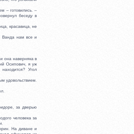
м – готовились. –
повернул беседу в
ица, красавица, не
 Ванда нам все и
и она наверняка в
ий Осипович, я уж
 находится? Угол
ым удовольствием.
л.
идоре, за дверью
одого человека за
и.
рин. На диване и