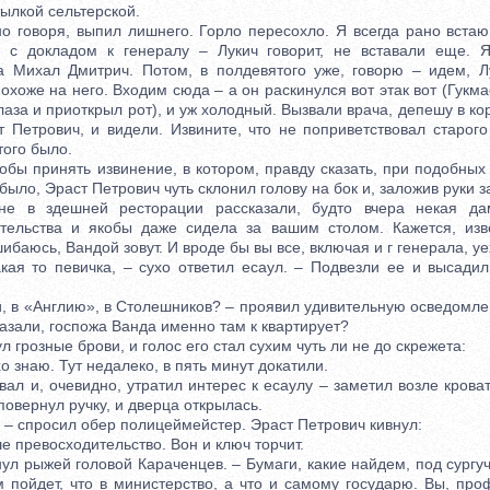
тылкой сельтерской.
говоря, выпил лишнего. Горло пересохло. Я всегда рано встаю, 
я с докладом к генералу – Лукич говорит, не вставали еще. Я
а Михал Дмитрич. Потом, в полдевятого уже, говорю – идем, Лу
похоже на него. Входим сюда – а он раскинулся вот этак вот (Гукма
лаза и приоткрыл рот), и уж холодный. Вызвали врача, депешу в к
т Петрович, и видели. Извините, что не поприветствовал старог
того было.
бы принять извинение, в котором, правду сказать, при подобных 
ыло, Эраст Петрович чуть склонил голову на бок и, заложив руки за
здешней ресторации рассказали, будто вчера некая да
ительства и якобы даже сидела за вашим столом. Кажется, изв
ибаюсь, Вандой зовут. И вроде бы вы все, включая и г генерала, уе
я то певичка, – сухо ответил есаул. – Подвезли ее и высадил
 в «Англию», в Столешников? – проявил удивительную осведомле
казали, госпожа Ванда именно там к квартирует?
грозные брови, и голос его стал сухим чуть ли не до скрежета:
знаю. Тут недалеко, в пять минут докатили.
 и, очевидно, утратил интерес к есаулу – заметил возле кроват
овернул ручку, и дверца открылась.
 – спросил обер полицеймейстер. Эраст Петрович кивнул:
 превосходительство. Вон и ключ торчит.
л рыжей головой Караченцев. – Бумаги, какие найдем, под сургу
м пойдет, что в министерство, а что и самому государю. Вы, про