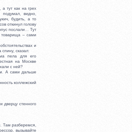
а тут как на грех
 подумал, видно,
кич, будить, а то
сов откинул голову
орпус послали… Тут
о товарища – сами
обстоятельствах и
 спину, сказал:
ма пела для его
естная на Москве
хали с ней?
и. А сами дальше
нность коллежский
и дверцу стенного
ч. Там разберемся,
фессор, вызывайте