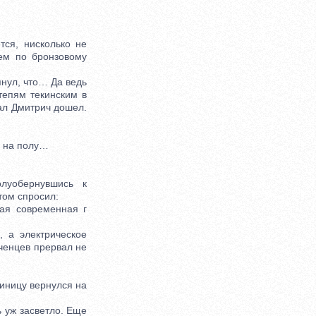
ся, нисколько не
ем по бронзовому
янул, что… Да ведь
тепям текинским в
ал Дмитрич дошел.
о на полу…
уобернувшись к
том спросил:
ая современная г
 а электрическое
аченцев прервал не
иницу вернулся на
ь уж засветло. Еще