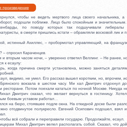
е произведение
улся, чтобы не видеть мертвого лица своего начальника, а 
борот, подошли поближе. Лицо было спокойным и значительным
кенбарды, по поводу которых так подшучивали либералы
атуристы, в смерти пришлись кстати – обрамляли восковой лик и
й, истинный Ахиллес, – пробормотал управляющий, на француз
 – спросил Караченцев.
вторым часом ночи, – уверенно ответил Веллинг. – Не ранее, но
я к есаулу:
, когда причина смерти установлена, можно заняться деталями
робней.
л, видимо, не умел. Его рассказ вышел коротким, но, впрочем, 
нского вокзала в шестом часу. Ми хал Дмитрич отдохнул до 
 ресторане. Потом поехали кататься по ночной Москве. Никуда н
ихал Дмитрич сказал, что желает вернуться в гостиницу. Хотел
овым боевым уставом работал…
ся на бюро, стоявшее подле окна. На откидной доске были разло
ежно отодвинутое полукресло. Евгений Осипович подошел, взял и
ал.
тобы всё собрали и переправили государю. Продолжайте, есаул.
рам Михал Дмитрич велел располагать собой. Сказал, что дой