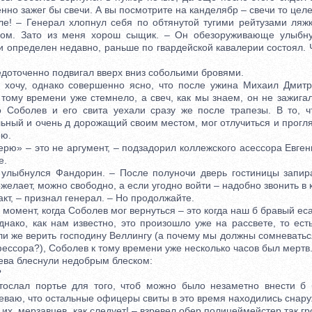
нно зажег бы свечи. А вы посмотрите на канделябр – свечи то целе
 – Генерал хлопнул себя по обтянутой тугими рейтузами ляжке
цом. Зато из меня хорош сыщик. – Он обезоруживающе улыбну
 определен недавно, раньше по гвардейской кавалерии состоял. 
точенно подвигал вверх вниз собольими бровями.
очу, однако совершенно ясно, что после ужина Михаил Дмитр
к тому времени уже стемнело, а свеч, как мы знаем, он не зажиг
о Соболев и его свита уехали сразу же после трапезы. В то, ч
льный и очень д дорожащий своим местом, мог отлучиться и прогл
рю.
ю» – это не аргумент, – подзадорил коллежского асессора Евген
е.
лыбнулся Фандорин. – После полуночи дверь гостиницы запира
ожелает, можно свободно, а если угодно войти – надобно звонить в 
т, – признал генерал. – Но продолжайте.
мент, когда Соболев мог вернуться – это когда наш б бравый ес
днако, как нам известно, это произошло уже на рассвете, то ес
ли же верить господину Веллингу (а почему мы должны сомневатьс
ессора?), Соболев к тому времени уже несколько часов был мертв
ва блеснули недобрым блеском:
?
лал портье для того, чтоб можно было незаметно внести б 
еваю, что остальные офицеры свиты в это время находились снару
х, мерзавцев, как следует! – взревел обер полицеймейстер так гр