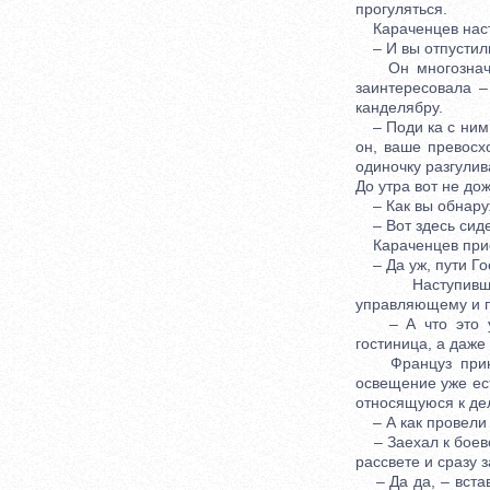
прогуляться.
Караченцев наст
– И вы отпустили
Он многозначите
заинтересовала 
канделябру.
– Поди ка с ним п
он, ваше превосх
одиночку разгули
До утра вот не д
– Как вы обнаруж
– Вот здесь сидел
Караченцев присе
– Да уж, пути Г
Наступившую п
управляющему и п
– А что это у в
гостиница, а даже
Француз принялс
освещение уже ест
относящуюся к де
– А как провели н
– Заехал к боево
рассвете и сразу 
– Да да, – встави