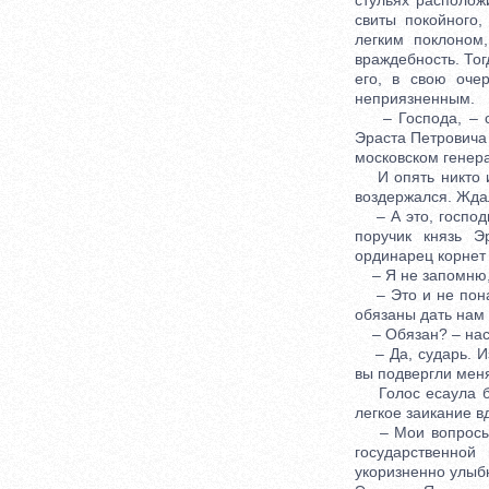
стульях располож
свиты покойного,
легким поклоном
враждебность. Тог
его, в свою оче
неприязненным.
– Господа, – ст
Эраста Петровича 
московском генера
И опять никто из
воздержался. Ждал
– А это, господи
поручик князь Э
ординарец корнет 
– Я не запомню, 
– Это и не понадо
обязаны дать нам
– Обязан? – нас
– Да, сударь. Из
вы подвергли мен
Голос есаула был
легкое заикание в
– Мои вопросы, 
государственной
укоризненно улыб