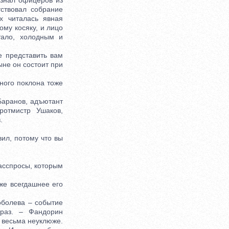
узнал офицеров из
тствовал собрание
х читалась явная
ому косяку, и лицо
тало, холодным и
 представить вам
ыне он состоит при
ного поклона тоже
Баранов, адъютант
ротмистр Ушаков,
.
вил, потому что вы
асспросы, которым
же всегдашнее его
болева – событие
 раз. – Фандорин
 весьма неуклюже.