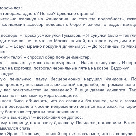
орожился:
 генерала одного? Ночью? Довольно странно!
льно взглянул на Фандорина, но того эта подробность, кажет
– коллежский асессор подошел к бюро и зачем то водил пальц
оспорь, – горько усмехнулся Гукмасов. – Я сунулся было – так гл
одительство, не то что по Москве ночной, по горам турецким и с
вал… – Есаул мрачно покрутил длинный ус. – До гостиницы то Мих
ожил…
или тело? – спросил обер полицеймейстер.
, – показал Гукмасов на полукресло. – Назад откинувшись. И пер
л на корточки, потрогал чернильные пятна на ковре. Вздохнул:
осподни…
ечальную паузу бесцеремонно нарушил Фандорин. Пол
о прежнему поглаживая злосчастный канделябр, он громким шепо
ас электричество не заведено? Я еще давеча удивился. Так
 газа нет – свечами нумера освещаете.
я было объяснять, что со свечами бонтоннее, чем с газом,
ь в ресторане и к осени непременно появится на этажах, но Кар
лу болтовню сердитым покашливанием.
очь вы, есаул? – возобновил он допрос.
му товарищу, полковнику Дадашеву. Посидели, поговорили. В гост
завалился спать.
л Эраст Петрович, – ночной портье сказал мне, что вы вернулис