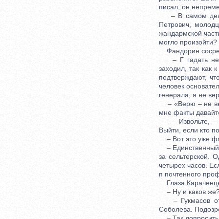
писал, он непреме
– В самом деле!
Петрович, молод
жандармской части
могло произойти?
Фандорин сосредо
– Г гадать не х
заходил, так как 
подтверждают, чт
человек основате
генерала, я не ве
– «Верю – не вер
мне факты давайт
– Извольте, – у
Выйти, если кто п
– Вот это уже фак
– Единственный мо
за сельтерской. О
четырех часов. Ес
п почтенного проф
Глаза Караченце
– Ну и каков же
– Гукмасов отос
Соболева. Подозр
– Так допросить и