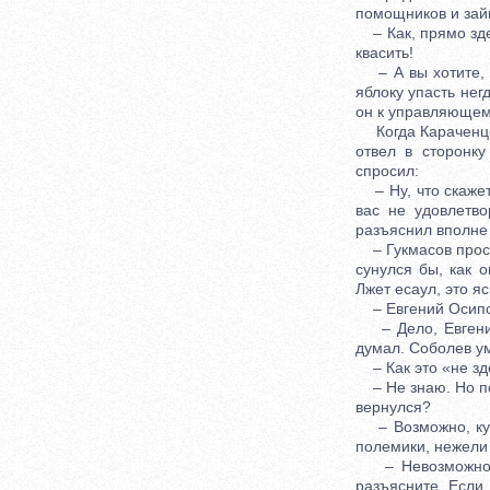
помощников и зай
– Как, прямо здес
квасить!
– А вы хотите, ч
яблоку упасть нег
он к управляющем
Когда Караченцев
отвел в сторонку
спросил:
– Ну, что скажет
вас не удовлетв
разъяснил вполне
– Гукмасов проспа
сунулся бы, как 
Лжет есаул, это я
– Евгений Осипов
– Дело, Евгений
думал. Соболев ум
– Как это «не зде
– Не знаю. Но поз
вернулся?
– Возможно, куда
полемики, нежели 
– Невозможно, и
разъясните. Если