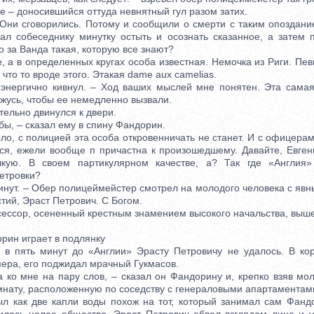
е – доносившийся оттуда невнятный гул разом затих.
и сговорились. Потому и сообщили о смерти с таким опоздание
ал собеседнику минутку остыть и осознать сказанное, а затем 
то за Ванда такая, которую все знают?
 а в определенных кругах особа известная. Немочка из Риги. Пев
 что то вроде этого. Этакая dame aux camelias.
ергично кивнул. – Ход ваших мыслей мне понятен. Эта самая
жусь, чтобы ее немедленно вызвали.
льно двинулся к двери.
ы, – сказал ему в спину Фандорин.
о, с полицией эта особа откровенничать не станет. И с офицерам
тся, ежели вообще п причастна к произошедшему. Давайте, Евген
кую. В своем партикулярном качестве, а? Так где «Англия»
етровки?
инут. – Обер полицеймейстер смотрел на молодого человека с явн
стий, Эраст Петрович. С Богом.
ссор, осененный крестным знамением высокого начальства, выше
ин играет в подлянку
пять минут до «Англии» Эрасту Петровичу не удалось. В кор
мера, его поджидал мрачный Гукмасов.
о мне на пару слов, – сказал он Фандорину и, крепко взяв мол
омнату, расположенную по соседству с генераловыми апартаментам
как две капли воды похож на тот, который занимал сам Фандо