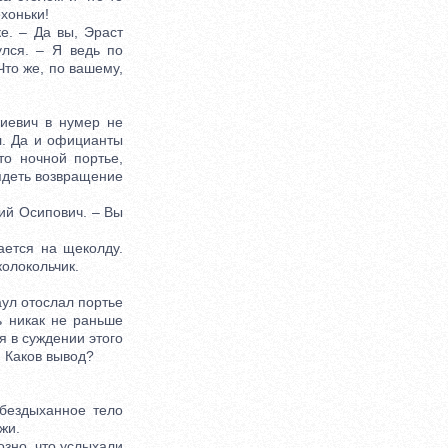
хоньки!
. – Да вы, Эраст
лся. – Я ведь по
Что же, по вашему,
иевич в нумер не
ал. Да и официанты
то ночной портье,
ядеть возвращение
ий Осипович. – Вы
ется на щеколду.
колокольчик.
аул отослал портье
ть никак не раньше
я в суждении этого
. Каков вывод?
бездыханное тело
жи.
озно, что услыхали