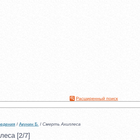
Расширенный поиск
ведения
/
Акунин Б.
/
Смерть Ахиллеса
еса [2/7]