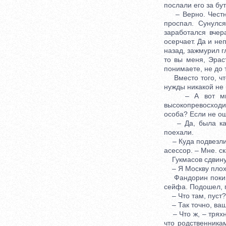
послали его за бу
– Верно. Честно 
проспал. Сунулс
заработался вчер
осерчает. Да и не
назад, зажмурил г
то вы меня, Эрас
понимаете, не до 
Вместо того, что
нужды никакой не б
– А вот мне в 
высокопревосход
особа? Если не ош
– Да, была кака
поехали.
– Куда подвезли,
асессор. – Мне. с
Гукмасов сдвинул 
– Я Москву плохо 
Фандорин покивал
сейфа. Подошел, п
– Что там, пуст?
– Так точно, ваше
– Что ж, – тряхну
что родственника