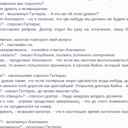
звольте вас спросить?
 думать о возвращении.
- воскликнул Гаттерас. - А кто же об этом думает?
л Альтамонт, - но я полагаю, что где-нибудь мы должны же будем о
 - спросил Гаттерас.
авлен ребром. Доктор отдал бы руку на отсечение, лишь бы
ечал; капитан повторил свой вопрос.
 - настаивал он.
аправляемся, - спокойно ответил Альтамонт.
казать? - сказал Клоубонни, пытаясь успокоить соперников.
ю, - продолжал Альтамонт, - что если мы захотим воспользоватьс
ом, то можно попытаться проникнуть в пролив Кейна, который при
? - насмешливо спросил Гаттерас.
умаю также, что если полярные моря сделаются когда-нибудь до
я именно этой дорогой как кратчайшей. Открытие доктора Кейна - в
 сказал Гаттерас, до крови закусив губы.
 отрицать? - спросил доктор. - Надо каждому воздать должное.
о том, - упрямо продолжал американец, - что до этого знаменит
го не продвигался на север.
мать, - возразил капитан, - что в настоящее время англичане пр
- воскликнул Альтамонт.
ериканцы? - проронил Гаттерас.