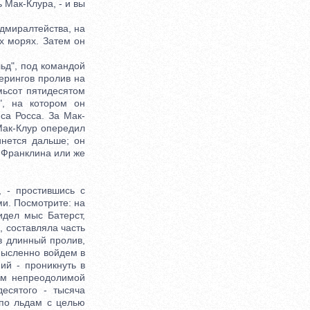
 Мак-Клура, - и вы
дмиралтейства, на
х морях. Затем он
ьд", под командой
ерингов пролив на
мьсот пятидесятом
", на котором он
са Росса. За Мак-
Мак-Клур опередил
инется дальше; он
ь Франклина или же
 - простившись с
и. Посмотрите: на
идел мыс Батерст,
, составляла часть
в длинный пролив,
Мысленно войдем в
ий - проникнуть в
им непреодолимой
есятого - тысяча
 по льдам с целью