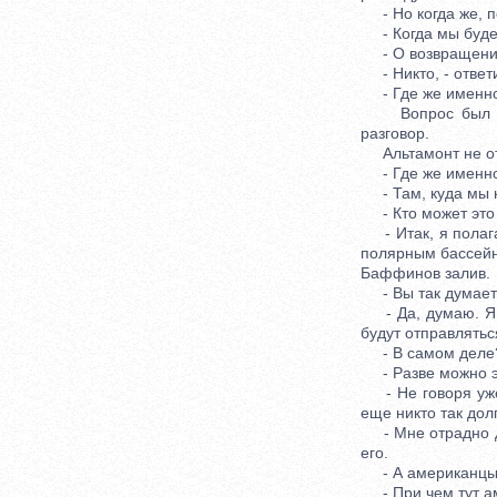
- Но когда же, по
- Когда мы будем
- О возвращении! 
- Никто, - ответи
- Где же именно?
Вопрос был пост
разговор.
Альтамонт не отв
- Где же именно?
- Там, куда мы н
- Кто может это с
- Итак, я полага
полярным бассейн
Баффинов залив.
- Вы так думаете
- Да, думаю. Я д
будут отправлятьс
- В самом деле? -
- Разве можно это
- Не говоря уже 
еще никто так дол
- Мне отрадно ду
его.
- А американцы? 
- При чем тут ам