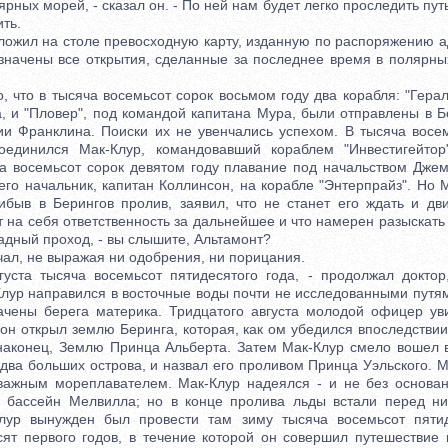
ных морей, - сказал он. - По ней нам будет легко проследить путь
ть.
ил на столе превосходную карту, изданную по распоряжению а
значены все открытия, сделанные за последнее время в полярны
что в тысяча восемьсот сорок восьмом году два корабля: "Герал
а, и "Пловер", под командой капитана Мура, были отправлены в Б
ии Франклина. Поиски их не увенчались успехом. В тысяча восе
оединился Мак-Клур, командовавший кораблем "Инвестигейтор
а восемьсот сорок девятом году плавание под начальством Джем
его начальник, капитан Коллинсон, на корабле "Энтерпрайз". Но 
ибыв в Берингов пролив, заявил, что не станет его ждать и дв
т на себя ответственность за дальнейшее и что намерен разыскат
адный проход, - вы слышите, Альтамонт?
, не выражая ни одобрения, ни порицания.
а тысяча восемьсот пятидесятого года, - продолжал доктор,
Клур направился в восточные воды почти не исследованными путям
ачены берега материка. Тридцатого августа молодой офицер ув
он открыл землю Беринга, которая, как ом убедился впоследствии
 наконец, Землю Принца Альберта. Затем Мак-Клур смело вошел 
два больших острова, и назвал его проливом Принца Уэльского. 
важным мореплавателем. Мак-Клур надеялся - и не без основан
 бассейн Мелвилла; но в конце пролива льды встали перед н
Клур вынужден был провести там зиму тысяча восемьсот пятид
сят первого годов, в течение которой он совершил путешествие