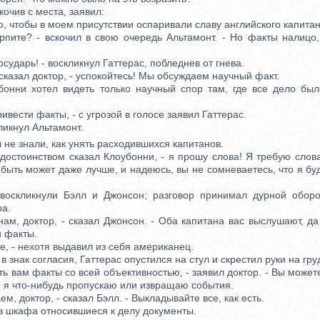
очив с места, заявил:
 чтобы в моем присутствии оспаривали славу английского капитан
те? - вскочил в свою очередь Альтамонт. - Но факты налицо, 
дарь! - воскликнул Гаттерас, побледнев от гнева.
казал доктор, - успокойтесь! Мы обсуждаем научный факт.
и хотел видеть только научный спор там, где все дело был
вести факты, - с угрозой в голосе заявил Гаттерас.
икнул Альтамонт.
е знали, как унять расходившихся капитанов.
остоинством сказал Клоубонни, - я прошу слова! Я требую слова
 быть может даже лучше, и надеюсь, вы не сомневаетесь, что я бу
кликнули Бэлл и Джонсон; разговор принимал дурной оборо
а.
, доктор, - сказал Джонсон. - Оба капитана вас выслушают, да
и факты.
, - нехотя выдавил из себя американец.
знак согласия, Гаттерас опустился на стул и скрестил руки на гру
 вам факты со всей объективностью, - заявил доктор. - Вы может
о я что-нибудь пропускаю или извращаю события.
, доктор, - сказал Бэлл. - Выкладывайте все, как есть.
шкафа относившиеся к делу документы.