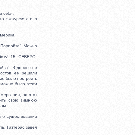
а себя.
о экскурсиях и о
Америка.
"Порпойза". Можно
оту! 15. СЕВЕРО-
йза". В дереве не
 остов ее решили
мо было построить
 можно было везти
мерзания; на этот
сить свою зимнюю
кам.
 о существовании
ь, Гаттерас завел