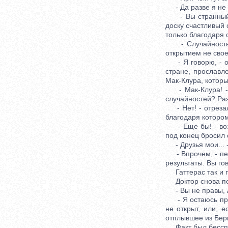
- Да разве я не а
- Вы странный че
доску счастливый 
только благодаря 
- Случайность! -
открытием не свое
- Я говорю, - от
стране, прославл
Мак-Клура, котор
- Мак-Клура! - г
случайностей? Ра
- Нет! - отрезал 
благодаря котором
- Еще бы! - возр
под конец бросил 
- Друзья мои... -
- Впрочем, - пере
результаты. Вы го
Гаттерас так и п
Доктор снова поп
- Вы не правы, Ал
- Я остаюсь при
не открыт, или, 
отплывшее из Бер
Факт был бесспор