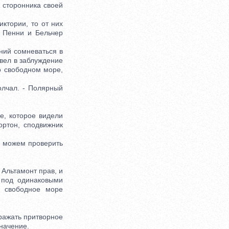
 сторонника своей
ктории, то от них
. Пенни и Бельчер
ний сомневаться в
ввел в заблуждение
о свободном море,
олчал. - Полярный
е, которое видели
ортон, сподвижник
е можем проверить
 Альтамонт прав, и
 под одинаковыми
о свободное море
дражать притворное
значение.