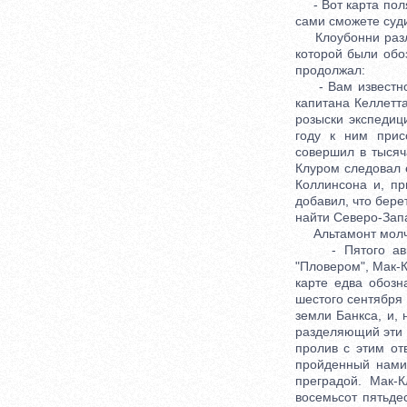
- Вот карта поляр
сами сможете суди
Клоубонни разлож
которой были обо
продолжал:
- Вам известно, 
капитана Келлетт
розыски экспедиц
году к ним прис
совершил в тысяч
Клуром следовал 
Коллинсона и, пр
добавил, что бере
найти Северо-Зап
Альтамонт молчал
- Пятого август
"Пловером", Мак-
карте едва обозн
шестого сентября 
земли Банкса, и,
разделяющий эти 
пролив с этим от
пройденный нами
преградой. Мак-
восемьсот пятьде