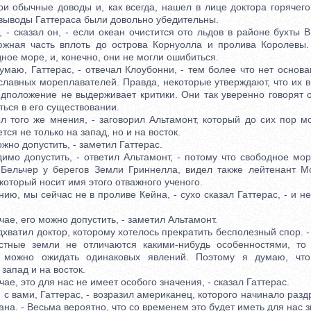
бычные доводы и, как всегда, нашел в лице доктора горячего
 выводы Гаттераса были довольно убедительны.
сказал он, - если океан очистится ото льдов в районе бухты Ви
южная часть вплоть до острова Корнуолла и пролива Королевы
ное море, и, конечно, они не могли ошибиться.
аю, Гаттерас, - отвечал Клоубонни, - тем более что нет основа
славных мореплавателей. Правда, некоторые утверждают, что их 
едположение не выдерживает критики. Они так уверенно говорят 
ться в его существовании.
ого же мнения, - заговорил Альтамонт, который до сих пор м
ся не только на запад, но и на восток.
но допустить, - заметил Гаттерас.
 допустить, - ответил Альтамонт, - потому что свободное мор
Бельчер у берегов Земли Гриннелла, видел также лейтенант М
 который носит имя этого отважного ученого.
ю, мы сейчас не в проливе Кейна, - сухо сказал Гаттерас, - и н
е, его можно допустить, - заметил Альтамонт.
ватил доктор, которому хотелось прекратить бесполезный спор. -
естные земли не отличаются какими-нибудь особенностями, то
 можно ожидать одинаковых явлений. Поэтому я думаю, чт
запад и на восток.
е, это для нас не имеет особого значения, - сказал Гаттерас.
 вами, Гаттерас, - возразил американец, которого начинало раз
на. - Весьма вероятно, что со временем это будет иметь для нас 