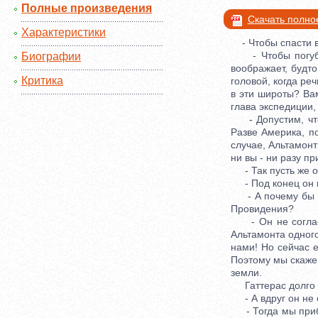
Полные произведения
Скачать полно
Характеристики
- Чтобы спасти в
- Чтобы погубить
Биографии
воображает, будто
Критика
головой, когда ре
в эти широты? Вам
глава экспедиции
- Допустим, что 
Разве Америка, п
случае, Альтамонт
ни вы - ни разу пр
- Так пусть же он
- Под конец он вс
- А почему бы и 
Провидения?
- Он не согласит
Альтамонта одного
нами! Но сейчас е
Поэтому мы скажем
земли.
Гаттерас долго не
- А вдруг он не с
- Тогда мы прибе