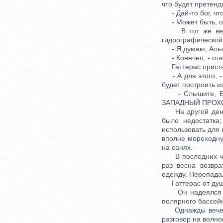
что будет претенд
- Дай-то бог, что
- Может быть, он и
В тот же вечер 
гидрографической
- Я думаю, Альтам
- Конечно, - отве
Гаттерас пристал
- А для этого, -
будет построить и
- Слышите, Бэлл
ЗАПАДНЫЙ ПРОХ
На другой день Б
было недостатка
использовать для
вполне мореходну
на санях.
В последних числ
раз весна возвр
одежду. Перепадал
Гаттерас от души
Он надеялся в с
полярного бассейн
Однажды вечером,
разговор на волно