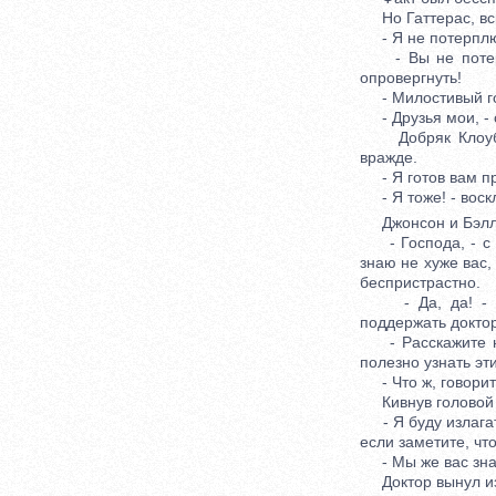
Но Гаттерас, вск
- Я не потерплю,
- Вы не потерпи
опровергнуть!
- Милостивый госу
- Друзья мои, - с
Добряк Клоубонн
вражде.
- Я готов вам при
- Я тоже! - воскл
Джонсон и Бэлл н
- Господа, - с д
знаю не хуже вас,
беспристрастно.
- Да, да! - вос
поддержать доктор
- Расскажите нам
полезно узнать эт
- Что ж, говорите
Кивнув головой в 
- Я буду излагать
если заметите, чт
- Мы же вас знаем
Доктор вынул из 