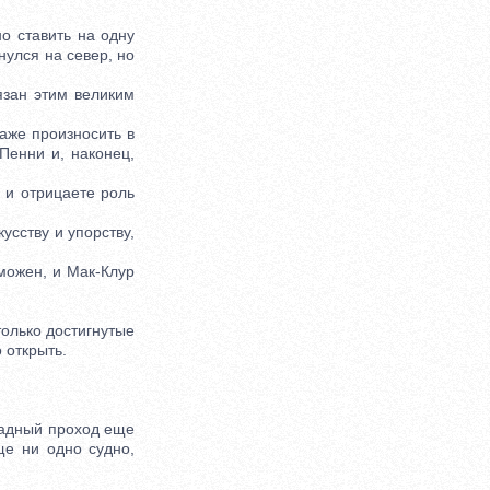
о ставить на одну
нулся на север, но
язан этим великим
аже произносить в
Пенни и, наконец,
 и отрицаете роль
усству и упорству,
можен, и Мак-Клур
только достигнутые
 открыть.
адный проход еще
ще ни одно судно,