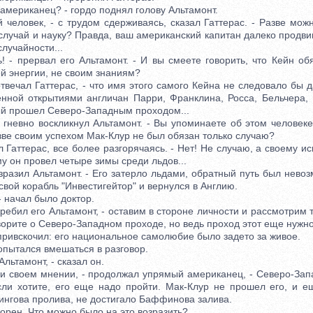
мериканец? - гордо поднял голову Альтамонт.
ловек, - с трудом сдерживаясь, сказал Гаттерас. - Разве можн
случай и науку? Правда, ваш американский капитан далеко продви
случайности...
 прервал его Альтамонт. - И вы смеете говорить, что Кейн об
й энергии, не своим знаниям?
вечал Гаттерас, - что имя этого самого Кейна не следовало бы д
енной открытиями англичан Парри, Франклина, Росса, Бельчера, 
ый прошел Северо-Западным проходом...
невно воскликнул Альтамонт. - Вы упоминаете об этом человеке
зве своим успехом Мак-Клур не был обязан только случаю?
Гаттерас, все более разгорячаясь. - Нет! Не случаю, а своему иск
у он провел четыре зимы среди льдов...
азил Альтамонт. - Его затерло льдами, обратный путь был невоз
свой корабль "Инвестигейтор" и вернулся в Англию.
 начал было доктор.
бил его Альтамонт, - оставим в стороне личности и рассмотрим 
ворите о Северо-Западном проходе, но ведь проход этот еще нужно
ривскочил: его национальное самолюбие было задето за живое.
ытался вмешаться в разговор.
ьтамонт, - сказал он.
 своем мнении, - продолжал упрямый американец, - Северо-Зап
если хотите, его еще надо пройти. Мак-Клур не прошел его, и е
ингова пролива, не достигало Баффинова залива.
ен. Что можно было на это возразить?