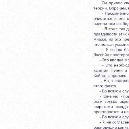
Он привел свои о
теории. Впрочем,
- Несомненно, - 
очистится и его 
видели там свобод
- Я тоже так дум
правдивости этих 
мираж, но это пр
что нельзя усомни
- Я всегда был т
бассейн простирает
- Это вполне мож
- Это необходимо
капитан Пенни и 
Кейна, в проливе,
- Но, к сожалени
этого факта.
- Во всяком случа
- Конечно, - подх
если только окр
широтами всегда
простирается и на 
- Во всяком случа
- Я не согласен с
равнодушие капита