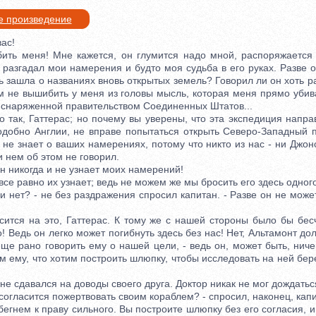
е произведение
ас!
 меня! Мне кажется, он глумится надо мной, распоряжается з
 разгадал мои намерения и будто моя судьба в его руках. Разве 
чь зашла о названиях вновь открытых земель? Говорил ли он хоть ра
 не вышибить у меня из головы мысль, которая меня прямо убива
, снаряженной правительством Соединенных Штатов...
так, Гаттерас; но почему вы уверены, что эта экспедиция напра
одобно Англии, не вправе попытаться открыть Северо-Западный 
 не знает о ваших намерениях, потому что никто из нас - ни Джонс
и нем об этом не говорил.
 никогда и не узнает моих намерений!
е равно их узнает; ведь не можем же мы бросить его здесь одного
нет? - не без раздражения спросил капитан. - Разве он не может
ся на это, Гаттерас. К тому же с нашей стороны было бы бес
! Ведь он легко может погибнуть здесь без нас! Нет, Альтамонт до
ще рано говорить ему о нашей цели, - ведь он, может быть, ниче
 ему, что хотим построить шлюпку, чтобы исследовать на ней бер
 сдавался на доводы своего друга. Доктор никак не мог дождаться
огласится пожертвовать своим кораблем? - спросил, наконец, капи
гнем к праву сильного. Вы построите шлюпку без его согласия, и