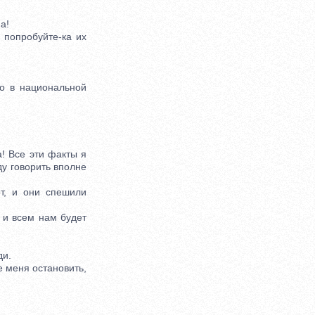
а!
попробуйте-ка их
о в национальной
! Все эти факты я
ду говорить вполне
т, и они спешили
 и всем нам будет
ди.
е меня остановить,