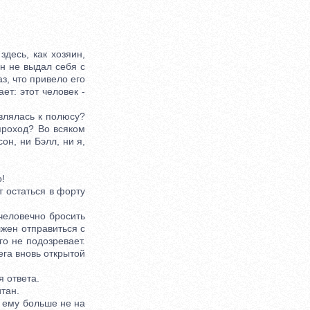
десь, как хозяин,
он не выдал себя с
з, что привело его
ет: этот человек -
влялась к полюсу?
проход? Во всяком
он, ни Бэлл, ни я,
!
 остаться в форту
человечно бросить
лжен отправиться с
го не подозревает.
ега вновь открытой
 ответа.
тан.
 ему больше не на