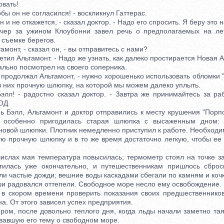
овать!
бы он не согласился! - воскликнул Гаттерас.
 не откажется, - сказал доктор. - Надо его спросить. Я беру это н
за ужином Клоубонни завел речь о предполагаемых на лет
 съемке берегов.
онт, - сказал он, - вы отправитесь с нами?
тил Альтамонт. - Надо же узнать, как далеко простирается Новая 
ьно посмотрел на своего соперника.
 продолжал Альтамонт, - нужно хорошенько использовать обломки 
з них прочную шлюпку, на которой мы можем далеко уплыть.
! - радостно сказал доктор. - Завтра же принимайтесь за раб
ОД
элл, Альтамонт и доктор отправились к месту крушения "Порпо
; особенно пригодилась старая шлюпка с высаженным дном:
 новой шлюпки. Плотник немедленно приступил к работе. Необходи
ю прочную шлюпку и в то же время достаточно легкую, чтобы ее
ах мая температура повысилась; термометр стоял на точке за
атилась уже окончательно, и путешественникам пришлось сбро
и частые дожди; вешние воды каскадами сбегали по камням и коч
 радовался оттепели. Свободное море несло ему освобождение.
кором времени проверить показания своих предшественников
а. От этого зависел успех предприятия.
 после довольно теплого дня, когда льды начали заметно таят
вавшую его тему о свободном море.