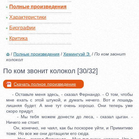
Полные произведения
Характеристики
Биографии
Критика
/
Полные произведения
/
Хемингуэй Э.
/
По ком звонит
колокол
По ком звонит колокол [30/32]
Скачать полное произведение
- Оставьте меня здесь, - сказал Фернандо. - О том, чтобы
мне ехать с этой штукой, и думать нечего. Вот и лошадь
лишняя будет. А мне тут очень хорошо. Они теперь уже
скоро придут.
- Мы тебя можем донести до леса, - сказал цыган. -
Ничего не стоит.
Он, конечно, не чаял, как бы поскорее уйти, и Примитиво
тоже. Но все же они дотащили его сюда.
- Нет, - сказал Фернандо. - Мне тут очень хорошо. Что с