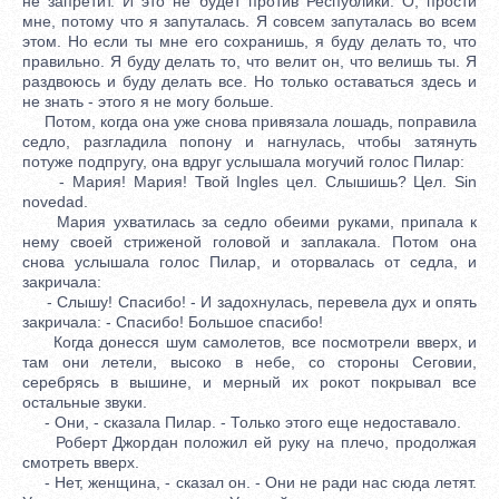
не запретит. И это не будет против Республики. О, прости
мне, потому что я запуталась. Я совсем запуталась во всем
этом. Но если ты мне его сохранишь, я буду делать то, что
правильно. Я буду делать то, что велит он, что велишь ты. Я
раздвоюсь и буду делать все. Но только оставаться здесь и
не знать - этого я не могу больше.
Потом, когда она уже снова привязала лошадь, поправила
седло, разгладила попону и нагнулась, чтобы затянуть
потуже подпругу, она вдруг услышала могучий голос Пилар:
- Мария! Мария! Твой Ingles цел. Слышишь? Цел. Sin
novedad.
Мария ухватилась за седло обеими руками, припала к
нему своей стриженой головой и заплакала. Потом она
снова услышала голос Пилар, и оторвалась от седла, и
закричала:
- Слышу! Спасибо! - И задохнулась, перевела дух и опять
закричала: - Спасибо! Большое спасибо!
Когда донесся шум самолетов, все посмотрели вверх, и
там они летели, высоко в небе, со стороны Сеговии,
серебрясь в вышине, и мерный их рокот покрывал все
остальные звуки.
- Они, - сказала Пилар. - Только этого еще недоставало.
Роберт Джордан положил ей руку на плечо, продолжая
смотреть вверх.
- Нет, женщина, - сказал он. - Они не ради нас сюда летят.