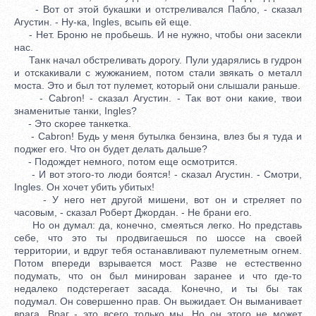
- Вот от этой букашки и отстреливался Пабло, - сказал
Агустин. - Ну-ка, Ingles, всыпь ей еще.
- Нет. Броню не пробьешь. И не нужно, чтобы они засекли
нас.
Танк начал обстреливать дорогу. Пули ударялись в гудрон
и отскакивали с жужжанием, потом стали звякать о металл
моста. Это и был тот пулемет, который они слышали раньше.
- Cabron! - сказал Агустин. - Так вот они какие, твои
знаменитые танки, Ingles?
- Это скорее танкетка.
- Cabron! Будь у меня бутылка бензина, влез бы я туда и
поджег его. Что он будет делать дальше?
- Подождет немного, потом еще осмотрится.
- И вот этого-то люди боятся! - сказал Агустин. - Смотри,
Ingles. Он хочет убить убитых!
- У него нет другой мишени, вот он и стреляет по
часовым, - сказал Роберт Джордан. - Не брани его.
Но он думал: да, конечно, смеяться легко. Но представь
себе, что это ты продвигаешься по шоссе на своей
территории, и вдруг тебя останавливают пулеметным огнем.
Потом впереди взрывается мост. Разве не естественно
подумать, что он был минирован заранее и что где-то
недалеко подстерегает засада. Конечно, и ты бы так
подумал. Он совершенно прав. Он выжидает. Он выманивает
врага. Враг - это всего только мы. Но он этого не может