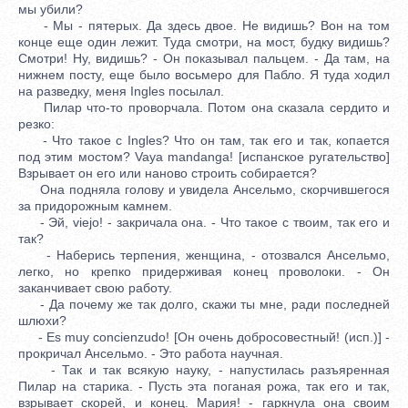
мы убили?
- Мы - пятерых. Да здесь двое. Не видишь? Вон на том
конце еще один лежит. Туда смотри, на мост, будку видишь?
Смотри! Ну, видишь? - Он показывал пальцем. - Да там, на
нижнем посту, еще было восьмеро для Пабло. Я туда ходил
на разведку, меня Ingles посылал.
Пилар что-то проворчала. Потом она сказала сердито и
резко:
- Что такое с Ingles? Что он там, так его и так, копается
под этим мостом? Vaya mandanga! [испанское ругательство]
Взрывает он его или наново строить собирается?
Она подняла голову и увидела Ансельмо, скорчившегося
за придорожным камнем.
- Эй, viejo! - закричала она. - Что такое с твоим, так его и
так?
- Наберись терпения, женщина, - отозвался Ансельмо,
легко, но крепко придерживая конец проволоки. - Он
заканчивает свою работу.
- Да почему же так долго, скажи ты мне, ради последней
шлюхи?
- Es muy concienzudo! [Он очень добросовестный! (исп.)] -
прокричал Ансельмо. - Это работа научная.
- Так и так всякую науку, - напустилась разъяренная
Пилар на старика. - Пусть эта поганая рожа, так его и так,
взрывает скорей, и конец. Мария! - гаркнула она своим