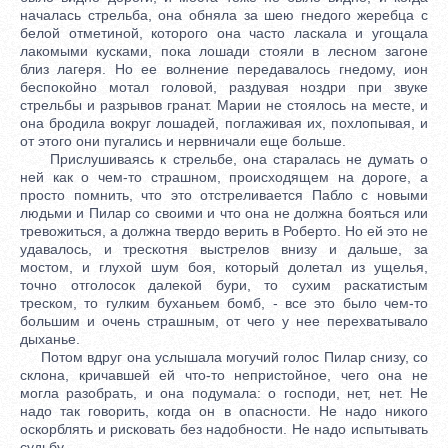
началась стрельба, она обняла за шею гнедого жеребца с
белой отметиной, которого она часто ласкала и угощала
лакомыми кусками, пока лошади стояли в лесном загоне
близ лагеря. Но ее волнение передавалось гнедому, ион
беспокойно мотал головой, раздувая ноздри при звуке
стрельбы и разрывов гранат. Марии не стоялось на месте, и
она бродила вокруг лошадей, поглаживая их, похлопывая, и
от этого они пугались и нервничали еще больше.
Прислушиваясь к стрельбе, она старалась не думать о
ней как о чем-то страшном, происходящем на дороге, а
просто помнить, что это отстреливается Пабло с новыми
людьми и Пилар со своими и что она не должна бояться или
тревожиться, а должна твердо верить в Роберто. Но ей это не
удавалось, и трескотня выстрелов внизу и дальше, за
мостом, и глухой шум боя, который долетал из ущелья,
точно отголосок далекой бури, то сухим раскатистым
треском, то гулким буханьем бомб, - все это было чем-то
большим и очень страшным, от чего у нее перехватывало
дыханье.
Потом вдруг она услышала могучий голос Пилар снизу, со
склона, кричавшей ей что-то непристойное, чего она не
могла разобрать, и она подумала: о господи, нет, нет. Не
надо так говорить, когда он в опасности. Не надо никого
оскорблять и рисковать без надобности. Не надо испытывать
судьбу.