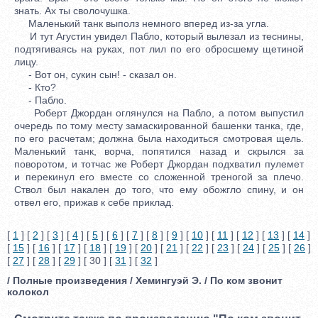
знать. Ах ты сволочушка.
Маленький танк выполз немного вперед из-за угла.
И тут Агустин увидел Пабло, который вылезал из теснины,
подтягиваясь на руках, пот лил по его обросшему щетиной
лицу.
- Вот он, сукин сын! - сказал он.
- Кто?
- Пабло.
Роберт Джордан оглянулся на Пабло, а потом выпустил
очередь по тому месту замаскированной башенки танка, где,
по его расчетам; должна была находиться смотровая щель.
Маленький танк, ворча, попятился назад и скрылся за
поворотом, и тотчас же Роберт Джордан подхватил пулемет
и перекинул его вместе со сложенной треногой за плечо.
Ствол был накален до того, что ему обожгло спину, и он
отвел его, прижав к себе приклад.
[
1
] [
2
] [
3
] [
4
] [
5
] [
6
] [
7
] [
8
] [
9
] [
10
] [
11
] [
12
] [
13
] [
14
]
[
15
] [
16
] [
17
] [
18
] [
19
] [
20
] [
21
] [
22
] [
23
] [
24
] [
25
] [
26
]
[
27
] [
28
] [
29
] [ 30 ] [
31
] [
32
]
/ Полные произведения / Хемингуэй Э. / По ком звонит
колокол