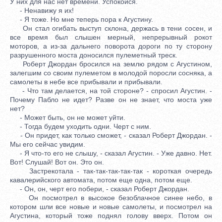
У них для нас нет времени. Успокойся.
- Ненавижу я их!
- Я тоже. Но мне теперь пора к Агустину.
Он стал огибать выступ склона, держась в тени сосен, и
все время был слышен мерный, непрерывный рокот
моторов, а из-за дальнего поворота дороги по ту сторону
разрушенного моста доносился пулеметный треск.
Роберт Джордан бросился на землю рядом с Агустином,
залегшим со своим пулеметом в молодой поросли сосняка, а
самолеты в небе все прибывали и прибывали.
- Что там делается, на той стороне? - спросил Агустин. -
Почему Пабло не идет? Разве он не знает, что моста уже
нет?
- Может быть, он не может уйти.
- Тогда будем уходить одни. Черт с ним.
- Он придет, как только сможет, - сказал Роберт Джордан. -
Мы его сейчас увидим.
- Я что-то его не слышу, - сказал Агустин. - Уже давно. Нет.
Вот! Слушай! Вот он. Это он.
Застрекотала - так-так-так-так-так - короткая очередь
кавалерийского автомата, потом еще одна, потом еще.
- Он, он, черт его побери, - сказал Роберт Джордан.
Он посмотрел в высокое безоблачное синее небо, в
котором шли все новые и новые самолеты, и посмотрел на
Агустина, который тоже поднял голову вверх. Потом он