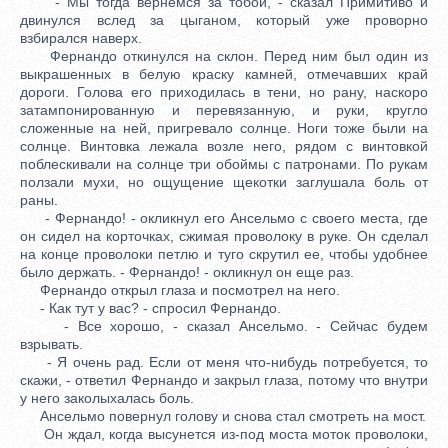
- Мы тогда вернемся за тобой, - сказал Примитиво и
двинулся вслед за цыганом, который уже проворно
взбирался наверх.
Фернандо откинулся на склон. Перед ним был один из
выкрашенных в белую краску камней, отмечавших край
дороги. Голова его приходилась в тени, но рану, наскоро
затампонированную и перевязанную, и руки, кругло
сложенные на ней, пригревало солнце. Ноги тоже были на
солнце. Винтовка лежала возле него, рядом с винтовкой
поблескивали на солнце три обоймы с патронами. По рукам
ползали мухи, но ощущение щекотки заглушала боль от
раны.
- Фернандо! - окликнул его Ансельмо с своего места, где
он сидел на корточках, сжимая проволоку в руке. Он сделал
на конце проволоки петлю и туго скрутил ее, чтобы удобнее
было держать. - Фернандо! - окликнул он еще раз.
Фернандо открыл глаза и посмотрел на него.
- Как тут у вас? - спросил Фернандо.
- Все хорошо, - сказал Ансельмо. - Сейчас будем
взрывать.
- Я очень рад. Если от меня что-нибудь потребуется, то
скажи, - ответил Фернандо и закрыл глаза, потому что внутри
у него заколыхалась боль.
Ансельмо повернул голову и снова стал смотреть на мост.
Он ждал, когда высунется из-под моста моток проволоки,