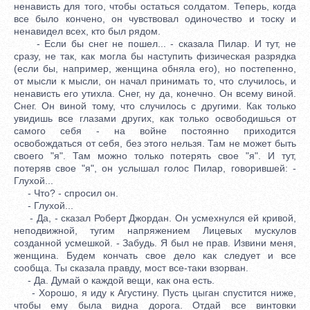
ненависть для того, чтобы остаться солдатом. Теперь, когда
все было кончено, он чувствовал одиночество и тоску и
ненавидел всех, кто был рядом.
- Если бы снег не пошел... - сказала Пилар. И тут, не
сразу, не так, как могла бы наступить физическая разрядка
(если бы, например, женщина обняла его), но постепенно,
от мысли к мысли, он начал принимать то, что случилось, и
ненависть его утихла. Снег, ну да, конечно. Он всему виной.
Снег. Он виной тому, что случилось с другими. Как только
увидишь все глазами других, как только освободишься от
самого себя - на войне постоянно приходится
освобождаться от себя, без этого нельзя. Там не может быть
своего "я". Там можно только потерять свое "я". И тут,
потеряв свое "я", он услышал голос Пилар, говорившей: -
Глухой...
- Что? - спросил он.
- Глухой...
- Да, - сказал Роберт Джордан. Он усмехнулся ей кривой,
неподвижной, тугим напряжением Лицевых мускулов
созданной усмешкой. - Забудь. Я был не прав. Извини меня,
женщина. Будем кончать свое дело как следует и все
сообща. Ты сказала правду, мост все-таки взорван.
- Да. Думай о каждой вещи, как она есть.
- Хорошо, я иду к Агустину. Пусть цыган спустится ниже,
чтобы ему была видна дорога. Отдай все винтовки