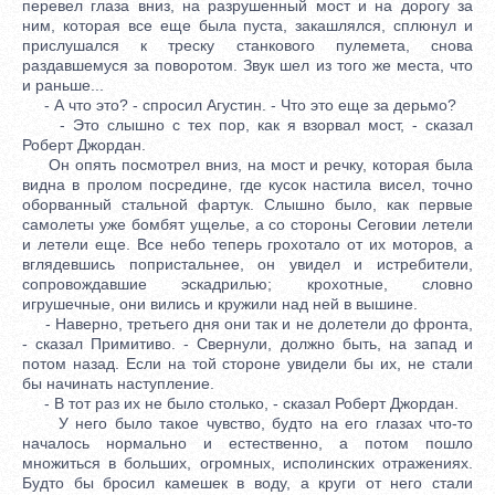
перевел глаза вниз, на разрушенный мост и на дорогу за
ним, которая все еще была пуста, закашлялся, сплюнул и
прислушался к треску станкового пулемета, снова
раздавшемуся за поворотом. Звук шел из того же места, что
и раньше...
- А что это? - спросил Агустин. - Что это еще за дерьмо?
- Это слышно с тех пор, как я взорвал мост, - сказал
Роберт Джордан.
Он опять посмотрел вниз, на мост и речку, которая была
видна в пролом посредине, где кусок настила висел, точно
оборванный стальной фартук. Слышно было, как первые
самолеты уже бомбят ущелье, а со стороны Сеговии летели
и летели еще. Все небо теперь грохотало от их моторов, а
вглядевшись попристальнее, он увидел и истребители,
сопровождавшие эскадрилью; крохотные, словно
игрушечные, они вились и кружили над ней в вышине.
- Наверно, третьего дня они так и не долетели до фронта,
- сказал Примитиво. - Свернули, должно быть, на запад и
потом назад. Если на той стороне увидели бы их, не стали
бы начинать наступление.
- В тот раз их не было столько, - сказал Роберт Джордан.
У него было такое чувство, будто на его глазах что-то
началось нормально и естественно, а потом пошло
множиться в больших, огромных, исполинских отражениях.
Будто бы бросил камешек в воду, а круги от него стали