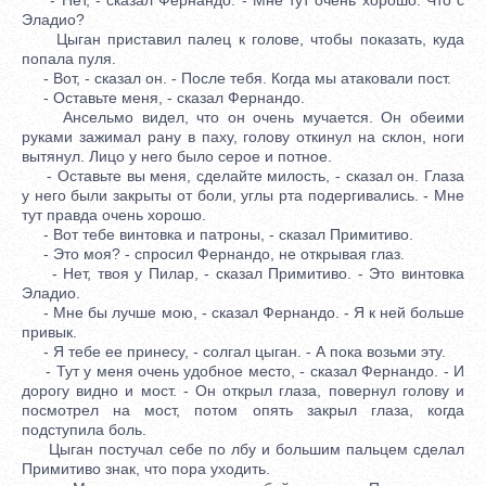
Эладио?
Цыган приставил палец к голове, чтобы показать, куда
попала пуля.
- Вот, - сказал он. - После тебя. Когда мы атаковали пост.
- Оставьте меня, - сказал Фернандо.
Ансельмо видел, что он очень мучается. Он обеими
руками зажимал рану в паху, голову откинул на склон, ноги
вытянул. Лицо у него было серое и потное.
- Оставьте вы меня, сделайте милость, - сказал он. Глаза
у него были закрыты от боли, углы рта подергивались. - Мне
тут правда очень хорошо.
- Вот тебе винтовка и патроны, - сказал Примитиво.
- Это моя? - спросил Фернандо, не открывая глаз.
- Нет, твоя у Пилар, - сказал Примитиво. - Это винтовка
Эладио.
- Мне бы лучше мою, - сказал Фернандо. - Я к ней больше
привык.
- Я тебе ее принесу, - солгал цыган. - А пока возьми эту.
- Тут у меня очень удобное место, - сказал Фернандо. - И
дорогу видно и мост. - Он открыл глаза, повернул голову и
посмотрел на мост, потом опять закрыл глаза, когда
подступила боль.
Цыган постучал себе по лбу и большим пальцем сделал
Примитиво знак, что пора уходить.