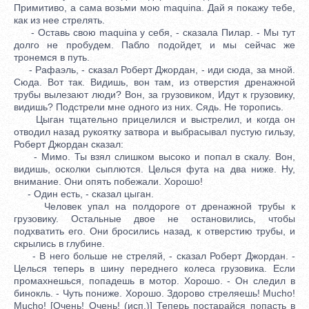
Примитиво, а сама возьми мою maquina. Дай я покажу тебе,
как из нее стрелять.
- Оставь свою maquina у себя, - сказала Пилар. - Мы тут
долго не пробудем. Пабло подойдет, и мы сейчас же
тронемся в путь.
- Рафаэль, - сказал Роберт Джордан, - иди сюда, за мной.
Сюда. Вот так. Видишь, вон там, из отверстия дренажной
трубы вылезают люди? Вон, за грузовиком, Идут к грузовику,
видишь? Подстрели мне одного из них. Сядь. Не торопись.
Цыган тщательно прицелился и выстрелил, и когда он
отводил назад рукоятку затвора и выбрасывал пустую гильзу,
Роберт Джордан сказал:
- Мимо. Ты взял слишком высоко и попал в скалу. Вон,
видишь, осколки сыплются. Целься фута на два ниже. Ну,
внимание. Они опять побежали. Хорошо!
- Один есть, - сказал цыган.
Человек упал на полдороге от дренажной трубы к
грузовику. Остальные двое не остановились, чтобы
подхватить его. Они бросились назад, к отверстию трубы, и
скрылись в глубине.
- В него больше не стреляй, - сказал Роберт Джордан. -
Целься теперь в шину переднего колеса грузовика. Если
промахнешься, попадешь в мотор. Хорошо. - Он следил в
бинокль. - Чуть пониже. Хорошо. Здорово стреляешь! Mucho!
Mucho! [Очень! Очень! (исп.)] Теперь постарайся попасть в