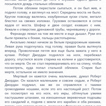
посыпался дождь стальных обломков.
Потом обломки перестали сыпаться, и он был жив, и
поднял голову, и взглянул на мост. Середины моста не было.
Кругом повсюду валялись иззубренные куски стали, металл
блестел на свежих изломах. Грузовик остановился в сотне
ярдов от моста. Шофер и двое солдат, ехавших с ним,
бежали к отверстию дренажной трубы, черневшему у дороги.
Фернандо лежал на том же месте и еще дышал. Руки его
были прижаты к бокам, пальцы растопырены.
Ансельмо лежал ничком за белым придорожным камнем.
Левая рука подогнулась под голову, правая была вытянута
вперед. Проволочная петля все еще была зажата у него в
кулаке. Роберт Джордан поднялся на ноги, перебежал
дорогу, опустился возле старика на колени и удостоверился,
что он мертв. Он не стал переворачивать его на спину, чтобы
посмотреть, куда попал стальной обломок. Старик был
мертв, остальное не имело значения.
Мертвый он кажется очень маленьким, думал Роберт
Джордан. Он казался маленьким и совсем седым, и Роберт
Джордан подумал, как же он справлялся с такими
громоздкими ношами, если это его настоящий рост. Потом
он посмотрел на его ноги, его икры, обтянутые узкими
пастушьими штанами, на изношенные веревочные подошвы
его сандалий и, подняв с земли его карабин и оба рюкзака,
теперь уже совсем пустые, подошел к Фернандо и взял и его