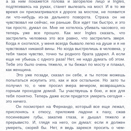
а за ним покажется голова и загорелое лицо и Ingles,
подтягиваясь на руках, станет вылезать на мост. И в то же
время он присматривался к дороге за мостом, не появится
ли что-нибудь из-за дальнего поворота. Страха он не
чувствовал ни сейчас, ни раньше. Все идет так быстро, и это
так просто, думал он. Мне не хотелось убивать часового, но
теперь уже все прошло. Как мог Ingles сказать, что
застрелить человека это все равно, что застрелить зверя.
Когда я охотился, у меня всегда бывало легко на душе и я не
чувствовал никакой вины. Но когда выстрелишь в человека, у
тебя такое чувство, точно ты родного брата ударил. А если
еще не убьешь с одного раза! Нет, не надо думать об этом.
Тебе это было очень тяжело, и ты бежал по мосту и плакал,
как женщина.
Это уже позади, сказал он себе, и ты потом можешь
попытаться искупить это, как и все остальное. Но зато ты
получил то, о чем просил вчера вечером, возвращаясь
горным проходом домой. Ты участвуешь в бою, и все для
тебя понятно. Теперь даже если придется умереть сегодня -
это ничего.
Он посмотрел на Фернандо, который все еще лежал,
прислонясь к откосу, приложив ладони к паху, сжав
посиневшие губы, закатив глаза, и дышал тяжело и
прерывисто. И, глядя на него, он думал: если я должен
умереть, скорей бы. Нет, я ведь зарекся просить о чем-