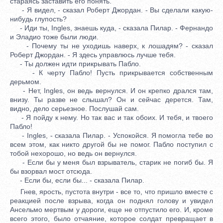
стараясь заставить его понять.
- Я видел, - сказал Роберт Джордан. - Вы сделали какую-
нибудь глупость?
- Иди ты, Ingles, знаешь куда, - сказала Пилар. - Фернандо
и Эладио тоже были люди.
- Почему ты не уходишь наверх, к лошадям? - сказал
Роберт Джордан. - Я здесь управлюсь лучше тебя.
- Ты должен идти прикрывать Пабло.
- К черту Пабло! Пусть прикрывается собственным
дерьмом.
- Нет, Ingles, он ведь вернулся. И он крепко дрался там,
внизу. Ты разве не слышал? Он и сейчас дерется. Там,
видно, дело серьезное. Послушай сам.
- Я пойду к нему. Но так вас и так обоих. И тебя, и твоего
Пабло!
- Ingles, - сказала Пилар. - Успокойся. Я помогла тебе во
всем этом, как никто другой бы не помог. Пабло поступил с
тобой нехорошо, но ведь он вернулся.
- Если бы у меня был взрыватель, старик не погиб бы. Я
бы взорвал мост отсюда.
- Если бы, если бы... - сказала Пилар.
Гнев, ярость, пустота внутри - все то, что пришло вместе с
реакцией после взрыва, когда он поднял голову и увидел
Ансельмо мертвым у дороги, еще не отпустило его. И, кроме
всего этого, было отчаяние, которое солдат превращает в