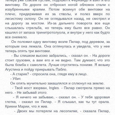
винтовку. По дороге он отбросил ногой обломок стали с
иззубренными краями. Потом вскинул обе винтовки на
плечо, придерживая их за стволы, и полез вверх по
лесистому склону. Он не оглядывался назад, не смотрел и
на дорогу за мостом. Из-за дальнего поворота все еще
слышалась стрельба, но теперь ему было все равно. Он
кашлял от запаха тринитротолуола, и внутри у него как будто
все онемело.
Он положил одну винтовку возле Пилар, под деревом, за
которым она лежала. Она оглянулась и увидела, что у нее
теперь опять три винтовки.
- Вы слишком высоко забрались, - сказал он. - На дороге
стоит грузовик, а вам его и не видно. Там думают, что это
была бомба с самолета. Лучше спуститесь пониже. Я возьму
Агустина и пойду прикрывать Пабло.
- А старик? - спросила она, глядя ему в лицо.
- Убит.
Он опять мучительно закашлялся и сплюнул на землю.
- Твой мост взорван, Ingles. - Пилар смотрела прямо на
него. - Не забывай этого.
- Я ничего не забываю, - сказал он. - У тебя здоровая
глотка, - сказал он Пилар. - Я слышал, как ты тут орала.
Крикни Марии, что я жив.
- Двоих мы потеряли на лесопилке, - сказала Пилар,