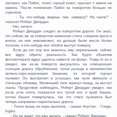
смотрел, как Пабло, точно горный козел, прыгает с камня на
камень. После появления Пабло за поворотом больше не
стреляли.
- Ты что-нибудь видишь там, наверху? На скале? -
спросил Роберт Джордан.
- Нет, ничего.
Роберт Джордан следил за поворотом дороги. Он знал,
что сейчас же за поворотом каменная стена слишком крута и
влезть на нее невозможно, но дальше были места более
пологие, и кто-нибудь мог обойти выступ поверху.
Если до сих пор все казалось ему нереальным, сейчас
все вдруг обрело реальность. Как будто объектив
фотоаппарата вдруг удалось навести на фокус. Тогда-то он и
увидел, как из-за поворота высунулось на освещенную
солнцем дорогу обрубленное, тупое рыльце и приземистая
зелено-серо-коричневая башенка, из которой торчал
пулемет. Он выстрелил и услышал, как пули звякнули о
стальную обшивку. Маленький танк юркнул назад, за выступ
скалы. Продолжая наблюдать, Роберт Джордан увидел, как
из-за угла опять показался его тупой нос и край башни,
потом башня повернулась, так что ствол пулемета был
теперь направлен параллельно дороге.
- Точно мышь из норы вылезла, - сказал Агустин. - Гляди,
Ingles.
- Он не знает, что ему делать, - сказал Роберт Джордан.