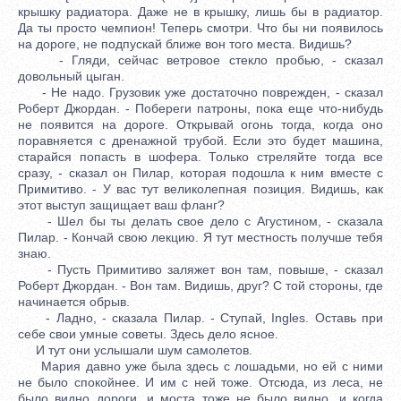
крышку радиатора. Даже не в крышку, лишь бы в радиатор.
Да ты просто чемпион! Теперь смотри. Что бы ни появилось
на дороге, не подпускай ближе вон того места. Видишь?
- Гляди, сейчас ветровое стекло пробью, - сказал
довольный цыган.
- Не надо. Грузовик уже достаточно поврежден, - сказал
Роберт Джордан. - Побереги патроны, пока еще что-нибудь
не появится на дороге. Открывай огонь тогда, когда оно
поравняется с дренажной трубой. Если это будет машина,
старайся попасть в шофера. Только стреляйте тогда все
сразу, - сказал он Пилар, которая подошла к ним вместе с
Примитиво. - У вас тут великолепная позиция. Видишь, как
этот выступ защищает ваш фланг?
- Шел бы ты делать свое дело с Агустином, - сказала
Пилар. - Кончай свою лекцию. Я тут местность получше тебя
знаю.
- Пусть Примитиво заляжет вон там, повыше, - сказал
Роберт Джордан. - Вон там. Видишь, друг? С той стороны, где
начинается обрыв.
- Ладно, - сказала Пилар. - Ступай, Ingles. Оставь при
себе свои умные советы. Здесь дело ясное.
И тут они услышали шум самолетов.
Мария давно уже была здесь с лошадьми, но ей с ними
не было спокойнее. И им с ней тоже. Отсюда, из леса, не
было видно дороги, и моста тоже не было видно, и когда