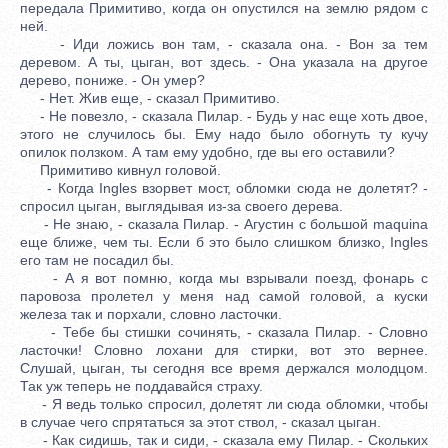
передала Примитиво, когда он опустился на землю рядом с
ней.
- Иди ложись вон там, - сказала она. - Вон за тем
деревом. А ты, цыган, вот здесь. - Она указала на другое
дерево, пониже. - Он умер?
- Нет. Жив еще, - сказал Примитиво.
- Не повезло, - сказала Пилар. - Будь у нас еще хоть двое,
этого не случилось бы. Ему надо было обогнуть ту кучу
опилок ползком. А там ему удобно, где вы его оставили?
Примитиво кивнул головой.
- Когда Ingles взорвет мост, обломки сюда не долетят? -
спросил цыган, выглядывая из-за своего дерева.
- Не знаю, - сказала Пилар. - Агустин с большой maquina
еще ближе, чем ты. Если б это было слишком близко, Ingles
его там не посадил бы.
- А я вот помню, когда мы взрывали поезд, фонарь с
паровоза пролетел у меня над самой головой, а куски
железа так и порхали, словно ласточки.
- Тебе бы стишки сочинять, - сказала Пилар. - Словно
ласточки! Словно лохани для стирки, вот это вернее.
Слушай, цыган, ты сегодня все время держался молодцом.
Так уж теперь не поддавайся страху.
- Я ведь только спросил, долетят ли сюда обломки, чтобы
в случае чего спрятаться за этот ствол, - сказал цыган.
- Как сидишь, так и сиди, - сказала ему Пилар. - Скольких