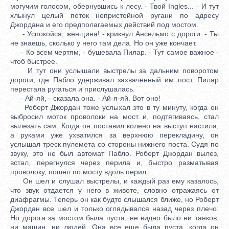
могучим голосом, обернувшись к лесу. - Твой Ingles... - И тут
хлынул целый поток непристойной ругани по адресу
Джордана и его предполагаемых действий под мостом.
- Успокойся, женщина! - крикнул Ансельмо с дороги. - Ты
не знаешь, сколько у него там дела. Но он уже кончает.
- Ко всем чертям, - бушевала Пилар. - Тут самое важное -
чтоб быстрее.
И тут они услышали выстрелы за дальним поворотом
дороги, где Пабло удерживал захваченный им пост. Пилар
перестала ругаться и прислушалась.
- Ай-яй, - сказала она. - Ай-я-яй. Вот оно!
Роберт Джордан тоже услыхал это в ту минуту, когда он
выбросил моток проволоки на мост и, подтягиваясь, стал
вылезать сам. Когда он поставил колено на выступ настила,
а руками уже ухватился за верхнюю перекладину, он
услышал треск пулемета со стороны нижнего поста. Судя по
звуку, это не был автомат Пабло. Роберт Джордан вылез,
встал, перегнулся через перила и, быстро разматывая
проволоку, пошел по мосту вдоль перил.
Он шел и слушал выстрелы, и каждый раз ему казалось,
что звук отдается у него в животе, словно отражаясь от
диафрагмы. Теперь он как будто слышался ближе, но Роберт
Джордан все шел и только оглядывался назад через плечо.
Но дорога за мостом была пуста, не видно было ни танков,
ни машин, ни людей. Она все еще была пуста, когда он