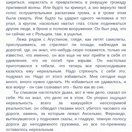
шириться, нарастать и превратились в ревущую громаду
приливной волны. Или будто ты крикнул, а эхо вернуло твой
голос оглушительными раскатами грома, а в громе этом
была смерть. Или будто ты ударил одного человека и тот
упал, а кругом, насколько хватал глаз, стали подниматься
другие люди, в броне и полном вооружении. Он был рад, что
он сейчас не с Рольцем, там, в ущелье.
Лежа рядом с Агустином, глядя, как летят самолеты,
прислушиваясь, не стреляют ли позади, наблюдая за
дорогой, где, он знал, что-нибудь скоро покажется, только не
известно, что именно, он все еще не мог прийти в себя от
удивления, что не погиб при взрыве. Он настолько
приготовился к гибели, что теперь все происходившее
казалось ему нереальным. Надо стряхнуть с себя это,
подумал он. Надо от этого избавиться. Мне сегодня еще
много, много нужно сделать. Но избавиться не удавалось, и
все вокруг - он сам сознавал это - было как во сне.
Ты слишком наглотался дыма, вот в чем дело, сказал он
себе. Но он знал, что дело не в этом. Он упорно ощущал
нереальность всего за кажущейся неоспоримой
реальностью; он обводил глазами мост, убитого часового на
дороге, камень, за которым лежал Ансельмо, Фернандо,
вытянувшегося у подножия скалы, и гладкую, темную полосу
дороги до неподвижного грузовика, но все по-прежнему
оставалось нереальным.