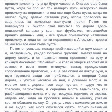
прошел половину пути до будки часового. Она все еще была
пуста, когда он прошел три четверти пути, осторожно ведя
проволоку-за перилами, и она все еще была пуста, когда он
огибал будку, далеко отставив руку, чтобы проволока не
зацепилась за железные завитушки перил. Потом он
повернулся и быстро стал пятиться по дороге вдоль
неширокой канавки у края, как футболист, готовящийся
принять длинный мяч, и все время понемножку натягивая
проволоку, и когда он почти поравнялся с Ансельмо, дорога
за мостом все еще была пуста.
Потом он услышал позади приближающийся шум машины
и, оглянувшись, увидел большой грузовик, выезжавший на
дорогу сверху, и он намотал конец проволоки на руку и
крикнул Ансельмо: "Взрывай!" - и крепко уперся каблуками в
землю, и всем телом откинулся назад, преодолевая
сопротивление проволоки, и еще раз обвел ее вокруг руки, а
шум грузовика сзади все приближался, а впереди была
дорога, и убитый часовой на ней, и длинный мост, а за
мостом опять дорога, все еще пустая, и вдруг что-то
треснуло, загрохотало, и середина моста вздыбилась, как
разбивающаяся волна, и струя воздуха, горячего от взрыва,
обдала его, когда он бросился ничком в канавку, руками
крепко обхватив голову. Он уткнул лицо в каменистую землю
и не видел, как мост опустился опять, только знакомый
желтый запах донесся до него с клубами едкого дыма и