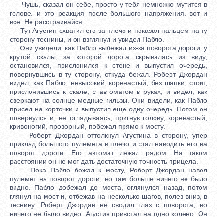
Чушь, сказал он себе, просто у тебя немножко мутится в
голове, и это реакция после большого напряжения, вот и
все. Не расстраивайся.
Тут Агустин схватил его за плечо и показал пальцем на ту
сторону теснины, и он взглянул и увидел Пабло.
Они увидели, как Пабло выбежал из-за поворота дороги, у
крутой скалы, за которой дорога скрывалась из виду,
остановился, прислонился к стене и выпустил очередь,
повернувшись в ту сторону, откуда бежал. Роберт Джордан
видел, как Пабло, невысокий, коренастый, без шапки, стоит,
прислонившись к скале, с автоматом в руках, и видел, как
сверкают на солнце медные гильзы. Они видели, как Пабло
присел на корточки и выпустил еще одну очередь. Потом он
повернулся и, не оглядываясь, пригнув голову, коренастый,
кривоногий, проворный, побежал прямо к мосту.
Роберт Джордан оттолкнул Агустина в сторону, упер
приклад большого пулемета в плечо и стал наводить его на
поворот дороги. Его автомат лежал рядом. На таком
расстоянии он не мог дать достаточную точность прицела.
Пока Пабло бежал к мосту, Роберт Джордан навел
пулемет на поворот дороги, но там больше ничего не было
видно. Пабло добежал до моста, оглянулся назад, потом
глянул на мост и, отбежав на несколько шагов, полез вниз, в
теснину. Роберт Джордан не сводил глаз с поворота, но
ничего не было видно. Агустин привстал на одно колено. Он