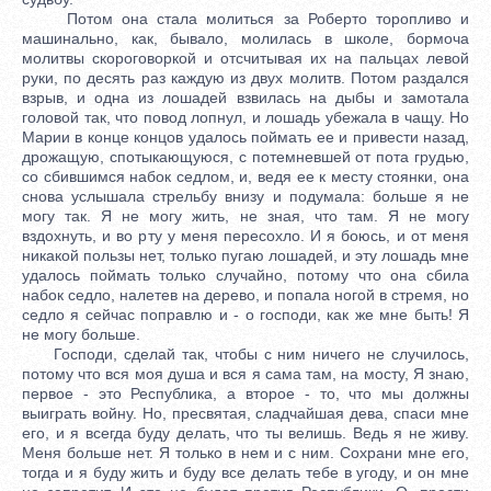
Потом она стала молиться за Роберто торопливо и
машинально, как, бывало, молилась в школе, бормоча
молитвы скороговоркой и отсчитывая их на пальцах левой
руки, по десять раз каждую из двух молитв. Потом раздался
взрыв, и одна из лошадей взвилась на дыбы и замотала
головой так, что повод лопнул, и лошадь убежала в чащу. Но
Марии в конце концов удалось поймать ее и привести назад,
дрожащую, спотыкающуюся, с потемневшей от пота грудью,
со сбившимся набок седлом, и, ведя ее к месту стоянки, она
снова услышала стрельбу внизу и подумала: больше я не
могу так. Я не могу жить, не зная, что там. Я не могу
вздохнуть, и во рту у меня пересохло. И я боюсь, и от меня
никакой пользы нет, только пугаю лошадей, и эту лошадь мне
удалось поймать только случайно, потому что она сбила
набок седло, налетев на дерево, и попала ногой в стремя, но
седло я сейчас поправлю и - о господи, как же мне быть! Я
не могу больше.
Господи, сделай так, чтобы с ним ничего не случилось,
потому что вся моя душа и вся я сама там, на мосту, Я знаю,
первое - это Республика, а второе - то, что мы должны
выиграть войну. Но, пресвятая, сладчайшая дева, спаси мне
его, и я всегда буду делать, что ты велишь. Ведь я не живу.
Меня больше нет. Я только в нем и с ним. Сохрани мне его,
тогда и я буду жить и буду все делать тебе в угоду, и он мне