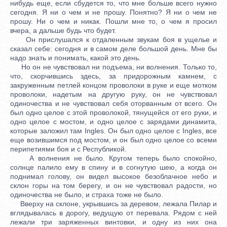
нибудь еще, если сбудется то, что мне больше всего нужно
сегодня. Я ни о чем и не прошу. Понятно? Я ни о чем не
прошу. Ни о чем и никак. Пошли мне то, о чем я просил
вчера, а дальше будь что будет.
Он прислушался к отдаленным звукам боя в ущелье и
сказал себе: сегодня и в самом деле большой день. Мне бы
надо знать и понимать, какой это день.
Но он не чувствовал ни подъема, ни волнения. Только то,
что, скорчившись здесь, за придорожным камнем, с
закруженным петлей концом проволоки в руке и еще мотком
проволоки, надетым на другую руку, он не чувствовал
одиночества и не чувствовал себя оторванным от всего. Он
был одно целое с этой проволокой, тянущейся от его руки, и
одно целое с мостом, и одно целое с зарядами динамита,
которые заложил там Ingles. Он был одно целое с Ingles, все
еще возившимся под мостом, и он был одно целое со всеми
перипетиями боя и с Республикой.
А волнения не было. Кругом теперь было спокойно,
солнце палило ему в спину и в согнутую шею, а когда он
поднимал голову, он видел высокое безоблачное небо и
склон горы на том берегу, и он не чувствовал радости, но
одиночества не было, и страха тоже не было.
Вверху на склоне, укрывшись за деревом, лежала Пилар и
вглядывалась в дорогу, ведущую от перевала. Рядом с ней
лежали три заряженных винтовки, и одну из них она