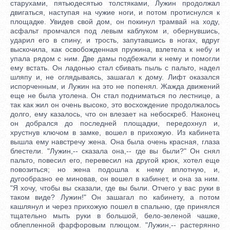
старухами, пятьюдесятью толстяками, Лужин продолжал
двигаться, наступая на чужие ноги, и потом протиснулся к
площадке. Увидев свой дом, он покинул трамвай на ходу,
асфальт промчался под левым каблуком и, обернувшись,
ударил его в спину, и трость, запутавшись в ногах, вдруг
выскочила, как освобожденная пружина, взлетела к небу и
упала рядом с ним. Две дамы подбежали к нему и помогли
ему встать. Он ладонью стал сбивать пыль с пальто, надел
шляпу и, не оглядываясь, зашагал к дому. Лифт оказался
испорченным, и Лужин на это не попенял. Жажда движений
еще не была утолена. Он стал подниматься по лестнице, а
так как жил он очень высоко, это восхождение продолжалось
долго, ему казалось, что он влезает на небоскреб. Наконец
он добрался до последней площадки, передохнул и,
хрустнув ключом в замке, вошел в прихожую. Из кабинета
вышла ему навстречу жена. Она была очень красная, глаза
блестели. "Лужин,-- сказала она,-- где вы были?" Он снял
пальто, повесил его, перевесил на другой крюк, хотел еще
повозиться; но жена подошла к нему вплотную, и,
дугообразно ее миновав, он вошел в кабинет, и она за ним.
"Я хочу, чтобы вы сказали, где вы были. Отчего у вас руки в
таком виде? Лужин!" Он зашагал по кабинету, а потом
кашлянул и через прихожую пошел в спальню, где принялся
тщательно мыть руки в большой, бело-зеленой чашке,
облепленной фарфоровым плющом. "Лужин,-- растерянно