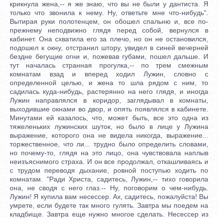
крикнула жена,-- я же знаю, что вы не были у дантиста. Я
только что звонила к нему. Ну, ответьте мне что-нибудь".
Вытирая руки полотенцем, он обошел спальню и, все по-
прежнему неподвижно глядя перед собой, вернулся в
кабинет. Она схватила его за плечо, но он не остановился,
подошел к окну, отстранил штору, увидел в синей вечерней
бездне бегущие огни и, пожевав губами, пошел дальше. И
тут началась странная прогулка,-- по трем смежным
комнатам взад и вперед ходил Лужин, словно с
определенной целью, и жена то шла рядом с ним, то
садилась куда-нибудь, растерянно на него глядя, и иногда
Лужин направлялся в коридор, заглядывал в комнаты,
выходившие окнами во двор, и опять появлялся в кабинете.
Минутами ей казалось, что, может быть, все это одна из
тяжеленьких лужинских шуток, но было в лице у Лужина
выражение, которого она не видела никогда, выражение...
торжественное, что ли... трудно было определить словами,
но почему-то, глядя на это лицо, она чувствовала наплыв
неизъяснимого страха. И он все продолжал, откашливаясь и
с трудом переводя дыхание, ровной поступью ходить по
комнатам. "Ради Христа, садитесь, Лужин,-- тихо говорила
она, не сводя с него глаз.-- Ну, поговорим о чем-нибудь.
Лужин! Я купила вам несессер. Ах, садитесь, пожалуйста! Вы
умрете, если будете так много гулять. Завтра мы поедем на
кладбище. Завтра еще нужно многое сделать. Несессер из