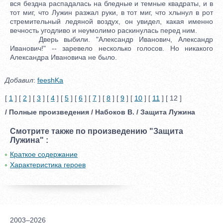
вся бездна распадалась на бледные и темные квадраты, и в
тот миг, что Лужин разжал руки, в тот миг, что хлынул в рот
стремительный ледяной воздух, он увидел, какая именно
вечность угодливо и неумолимо раскинулась перед ним.
Дверь выбили. "Александр Иванович, Александр
Иванович!" -- заревело несколько голосов. Но никакого
Александра Ивановича не было.
Добавил
:
feeshKa
[
1
] [
2
] [
3
] [
4
] [
5
] [
6
] [
7
] [
8
] [
9
] [
10
] [
11
] [ 12 ]
/ Полные произведения / Набоков В. / Защита Лужина
Смотрите также по произведению "Защита
Лужина" :
Краткое содержание
Характеристика героев
2003–2026