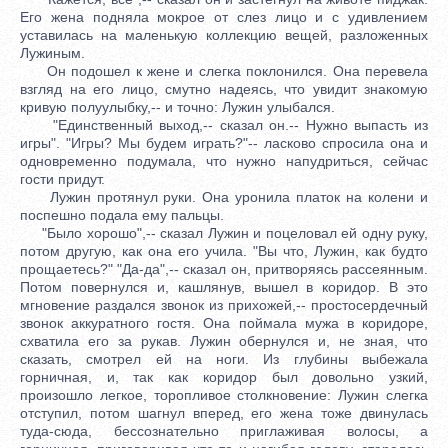
Его жена подняла мокрое от слез лицо и с удивлением
уставилась на маленькую коллекцию вещей, разложенных
Лужиным.
Он подошел к жене и слегка поклонился. Она перевела
взгляд на его лицо, смутно надеясь, что увидит знакомую
кривую полуулыбку,-- и точно: Лужин улыбался.
"Единственный выход,-- сказал он.-- Нужно выпасть из
игры". "Игры? Мы будем играть?"-- ласково спросила она и
одновременно подумала, что нужно напудриться, сейчас
гости придут.
Лужин протянул руки. Она уронила платок на колени и
поспешно подала ему пальцы.
"Было хорошо",-- сказал Лужин и поцеловал ей одну руку,
потом другую, как она его учила. "Вы что, Лужин, как будто
прощаетесь?" "Да-да",-- сказал он, притворяясь рассеянным.
Потом повернулся и, кашлянув, вышел в коридор. В это
мгновение раздался звонок из прихожей,-- простосердечный
звонок аккуратного гостя. Она поймала мужа в коридоре,
схватила его за рукав. Лужин обернулся и, не зная, что
сказать, смотрел ей на ноги. Из глубины выбежала
горничная, и, так как коридор был довольно узкий,
произошло легкое, торопливое столкновение: Лужин слегка
отступил, потом шагнул вперед, его жена тоже двинулась
туда-сюда, бессознательно приглаживая волосы, а