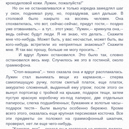
крокодиловой кожи. Лужин, пожалуйста!"
Но он не останавливался и только изредка замедлял шаг
у окон, поднимал руку, но, пораздумав, шел дальше. В
столовой было накрыто на восемь человек. Она
спохватилась, что вот, сейчас-сейчас, придут гости,-- поздно
уже отзванивать,-- а тут... этот ужас. "Лужин,-- крикнула она,--
ведь сейчас будут люди. Я не знаю, что делать... Скажите
мне что-нибудь. Может быть, у вас несчастье, может быть, вы
кого-нибудь встретили из неприятных знакомых? Скажите
мне. Я так вас прошу, больше не могу просить..."
И вдруг Лужин остановился. Это было так, словно
остановился весь мир. Случилось же это в гостиной, около
граммофона.
"Стоп-машина",-- тихо сказала она и вдруг расплакалась.
Лужин стал вынимать вещи из карманов,-- сперва
самопишущую ручку, потом смятый платок, еще платок,
аккуратно сложенный, выданный ему утром; после этого он
вынул портсигар с тройкой на крышке, подарок тещи, затем
пустую красную коробочку из-под папирос, две отдельных
папиросы, слегка подшибленных; бумажник и золотые часы--
подарок тестя-- были вынуты особенно бережно. Кроме
всего этого, оказалась еще крупная персиковая косточка. Все
эти предметы он положил на граммофонный шкапчик,
проверил, нет ли еще чего-нибудь.
"Кажется, все",-- сказал он и застегнул на животе пиджак.