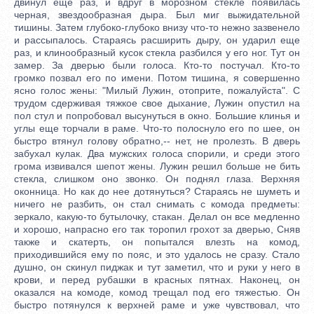
двинул еще раз, и вдруг в морозном стекле появилась
черная, звездообразная дыра. Был миг выжидательной
тишины. Затем глубоко-глубоко внизу что-то нежно зазвенело
и рассыпалось. Стараясь расширить дыру, он ударил еще
раз, и клинообразный кусок стекла разбился у его ног. Тут он
замер. За дверью были голоса. Кто-то постучал. Кто-то
громко позвал его по имени. Потом тишина, я совершенно
ясно голос жены: "Милый Лужин, отоприте, пожалуйста". С
трудом сдерживая тяжкое свое дыхание, Лужин опустил на
пол стул и попробовал высунуться в окно. Большие клинья и
углы еще торчали в раме. Что-то полоснуло его по шее, он
быстро втянул голову обратно,-- нет, не пролезть. В дверь
забухал кулак. Два мужских голоса спорили, и среди этого
грома извивался шепот жены. Лужин решил больше не бить
стекла, слишком оно звонко. Он поднял глаза. Верхняя
оконница. Но как до нее дотянуться? Стараясь не шуметь и
ничего не разбить, он стал снимать с комода предметы:
зеркало, какую-то бутылочку, стакан. Делал он все медленно
и хорошо, напрасно его так торопил грохот за дверью, Сняв
также и скатерть, он попытался влезть на комод,
приходившийся ему по пояс, и это удалось не сразу. Стало
душно, он скинул пиджак и тут заметил, что и руки у него в
крови, и перед рубашки в красных пятнах. Наконец, он
оказался на комоде, комод трещал под его тяжестью. Он
быстро потянулся к верхней раме и уже чувствовал, что