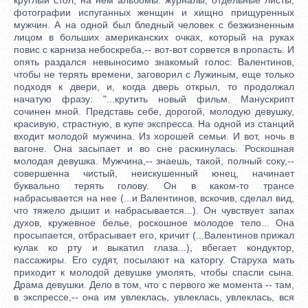
фотографии испуганных женщин и хищно прищуренных
мужчин. А на одной был бледный человек с безжизненным
лицом в больших американских очках, который на руках
повис с карниза небоскреба,-- вот-вот сорвется в пропасть. И
опять раздался невыносимо знакомый голос: Валентинов,
чтобы не терять времени, заговорил с Лужиным, еще только
подходя к двери, и, когда дверь открыл, то продолжал
начатую фразу: "...крутить новый фильм. Манускрипт
сочинен мной. Представь себе, дорогой, молодую девушку,
красивую, страстную, в купе экспресса. На одной из станций
входит молодой мужчина. Из хорошей семьи. И вот, ночь в
вагоне. Она засыпает и во сне раскинулась. Роскошная
молодая девушка. Мужчина,-- знаешь, такой, полный соку,--
совершенна чистый, неискушенный юнец, начинает
буквально терять голову. Он в каком-то трансе
набрасывается на нее (...и Валентинов, вскочив, сделал вид,
что тяжело дышит и набрасывается...). Он чувствует запах
духов, кружевное белье, роскошное молодое тело... Она
просыпается, отбрасывает его, кричит (...Валентинов прижал
кулак ко рту и выкатил глаза...), вбегает кондуктор,
пассажиры. Его судят, посылают на каторгу. Старуха мать
приходит к молодой девушке умолять, чтобы спасли сына.
Драма девушки. Дело в том, что с первого же момента -- там,
в экспрессе,-- она им увлеклась, увлеклась, увлеклась, вся