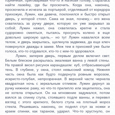
горничная, приговаривая что-то и нагибая голову, старалась
найти лазейку, где бы проскочить. Когда она, наконец,
проскочила и исчезла за портьерой, отделявшей от коридора
прихожую, Лужин, как давеча, поклонился и быстро открыл
дверь, у которой стоял. Сама не зная, почему,-- его жена
схватилась за ручку двери, которую он уже закрывал за
собой; Лужин нажал, она схватилась крепче и стала
судорожно смеяться, пытаясь просунуть колено в еще
довольно широкую щель,-- но тут Лужин навалился всем
телом, и дверь закрылась, щелкнула задвижка, да еще ключ
повернулся дважды в замке. Меж тем в прихожей уже были
голоса, кто-то отдувался, кто-то с кем-то здоровался.
Лужин, заперев дверь, первым делом включил свет.
Белым блеском раскрылась эмалевая ванна у левой стены.
На правой висел рисунок карандашом: куб, отбрасывающий
тень. В глубине, у окна, стоял невысокий комод. Нижняя
часть окна была как будто подернута ровным морозом,
искристо-голубая, непрозрачная. В верхней части чернела
квадратная ночь с зеркальным отливом. Лужин дернул за
ручку нижнюю раму, но что-то прилипло или зацепилось, она
не хотела открыться. Он на мгновение задумался, потом
взялся за спинку стула, стоявшего подле ванны, и перевел
взгляд с этого крепкого, белого стула на плотный мороз
стекла. Решившись наконец, он поднял стул за ножки и
краем спинки, как тараном, ударил. Что-то хрустнуло, он