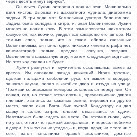
через десять минут вернусь".
Он исчез. Лужин осторожно поднял веки. Машинально
взял листок. Вырезка из шахматного журнала, диаграмма
задачи. В три хода мат. Композиция доктора Валентинова.
Задача была холодна и хитра, и, зная Валентинова, Лужин
мгновенно нашел ключ. В этом замысловатом шахматном
фокусе он, как воочию, увидел все коварство его автора. Из
темных слов, только что в таком обилии сказанных
Валентиновым, он понял одно: никакого кинематографа нет,
кинематограф только предлог... ловушка, ловушка...
Вовлечение в шахматную игру, и затем следующий ход ясен.
Но этот ход сделан не будет.
Лужин рванулся и, мучительно оскалившись, вылез из
кресла. Им овладела жажда движений. Играя тростью,
щелкая пальцами свободной руки, он вышел в коридор,
зашагал наугад, попал в какой-то двор и оттуда на улицу.
'Трамвай со знакомым номером остановился перед ним. Он
вошел, сел, но тотчас встал опять и, преувеличенно двигая
плечами, хватаясь за кожаные ремни, перешел на другое
место, около окна. Вагон был пустой. Кондуктору он дал
марку и сильно затряс головой, отказываясь от сдачи.
Невозможно было сидеть на месте. Он вскочил снова, чуть
не упал, оттого что трамвай заворачивал, и пересел поближе
к двери. Но и тут он не усидел,-- и, когда, вдруг, ни с того ни с
сего, вагон наполнился оравой школьников, десятью