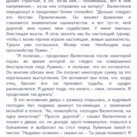
дышит страстью, а он, из-за нее,-- понимаешь, вот в чем
напряжение,-- из-за нее отправлен на каторгу". Валентинов
передохнул и продолжал более спокойно: "Дальше следует
его бегство. Приключения. Он меняет фамилию и
становится энаменитым шахматистом, и вот тут-то, мой
дорогой, мне нужно твое содействие. У меня явилась
блестящая мысль. Я хочу заснять как бы настоящий турнир,
чтобы с моим героем играли настоящие, живые шахматисты.
Турати уже согласился, Мозер тоже. Необходим еще
гроссмейстер Лужин..."
"Я полагаю,-- продолжал Валентинов после некоторой
паузы, во время которой он глядел на совершенно
бесстрастное лицо Лужина,-- я полагаю, что он согласится.
Он многим обязан мне. Он получит некоторую сумму за это
коротенькое выступление. Он вспомнит при этом, что, когда
отец бросил его на произвол судьбы, я щедро
раскошелился. Я думал тогда, что ничего,-- свои, сочтемся. Я
продолжаю так думать".
В это мгновение дверь с размаху открылась, и кудрявый
господин без пиджака крикнул по-немецки, с тревожной
мольбой в голосе: "Ах, пожалуйста, господин Валентинов, на
одну минуточку!" "Прости, дорогой",-- сказал Валентинов и
пошел к двери, но, не доходя, круто повернулся, порылся в
бумажнике и выбросил на стол перед Лужиным какой-то
листок. "Недавно сочинил,-- сказал он.-- Ты реши покамест. Я