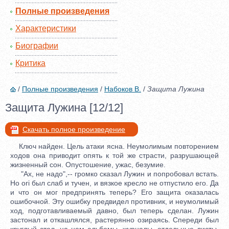
Полные произведения
Характеристики
Биографии
Критика
/
Полные произведения
/
Набоков В.
/
Защита Лужина
Защита Лужина [12/12]
Скачать полное произведение
Ключ найден. Цель атаки ясна. Неумолимым повторением
ходов она приводит опять к той же страсти, разрушающей
жизненный сон. Опустошение, ужас, безумие.
"Ах, не надо",-- громко сказал Лужин и попробовал встать.
Но ori был слаб и тучен, и вязкое кресло не отпустило его. Да
и что он мог предпринять теперь? Его защита оказалась
ошибочной. Эту ошибку предвидел противник, и неумолимый
ход, подготавливаемый давно, был теперь сделан. Лужин
застонал и откашлялся, растерянно озираясь. Спереди был
круглый стол, на нем альбомы. журналы, отдельные листы,