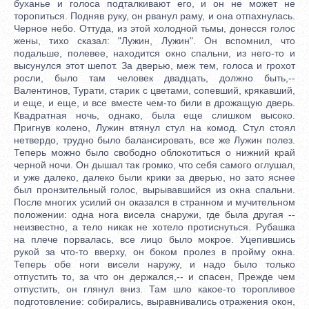
буханье и голоса подталкивают его, и он не может не
торопиться. Подняв руку, он рванул раму, и она отпахнулась.
Черное небо. Оттуда, из этой холодной тьмы, донесся голос
жены, тихо сказал: "Лужин, Лужин". Он вспомнил, что
подальше, полевее, находится окно спальни, из него-то и
высунулся этот шепот. За дверью, меж тем, голоса и грохот
росли, было там человек двадцать, должно быть,--
Валентинов, Турати, старик с цветами, сопевший, крякавший,
и еще, и еще, и все вместе чем-то били в дрожащую дверь.
Квадратная ночь, однако, была еще слишком высоко.
Пригнув колено, Лужин втянул стул на комод. Стул стоял
нетвердо, трудно было балансировать, все же Лужин полез.
Теперь можно было свободно облокотиться о нижний край
черной ночи. Он дышал так громко, что себя самого оглушал,
и уже далеко, далеко были крики за дверью, но зато яснее
был пронзительный голос, вырывавшийся из окна спальни.
После многих усилий он оказался в странном и мучительном
положении: одна нога висела снаружи, где была другая --
неизвестно, а тело никак не хотело протиснуться. Рубашка
на плече порвалась, все лицо было мокрое. Уцепившись
рукой за что-то вверху, он боком пролез в пройму окна.
Теперь обе ноги висели наружу, и надо было только
отпустить то, за что он держался,-- и спасен, Прежде чем
отпустить, он глянул вниз. Там шло какое-то торопливое
подготовление: собирались, выравнивались отражения окон,