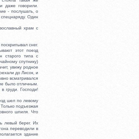
 стояла такая же
и даже говорили.
ие - послушать, о
о спецнаряду. Один
вославный храм с
поскрипывал снег.
ывают этот поезд
н старого типа с
учайному спутнику)
ачит, увижу родное
оехали до Лисок, и
рывно всматривался
ие было отличным.
в груди. Господи!
зд шел по левому
. Только подъезжая
овного шпиля. Что
 левый берег. Их
агона переводили в
полагается здание