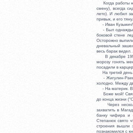
Когда работы не 
смену), всегда с
лето). И любил з
привык, и его тян
- Иван Кузьмич! 
- Был однажды ин
боковой стене ле
Осторожно выпилил
дневальный зашел
весь барак видел.
В декабре 1953 
морозу гонять ме
посадили в карцер
На третий день 
- Жигулин-Раевск
холодно. Между дв
- На материк. В
Боже мой! Святая
до конца жизни ("О
Через несколько
захватить в Мага
банку чифира и 
Степанюк свято ч
строения вышли 
познакомился с к