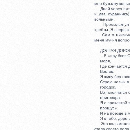
мне бутылку конья
Дней через пять 
и два охранника
вольными.
Промелькнул Маг
хребты. Я впервые
Сам я никаких жа
меня мучил вопрос
ДОЛГАЯ ДОРОГ
...Я живу близ О
моря,
Где кончается 
Восток.
Я живу без тоски
Строю новый в 
городок.
Вот окончится с
приговора.
Я с проклятой т
прощусь.
И на поезде в м
Я к тебе, дорогая
Эта колымская пе
стала своего рода