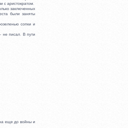
и с аристократом.
олько заключенных
еста были заняты
озеленью сопки и
 не писал. В пути
на еще до войны и