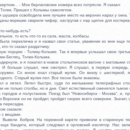
ртник... - Мои берлаговские номера всех потрясли. Я сказал:
Толик. Пришел с Колымы самолетом.
ушера освободила мне лучшее место на верхних нарах у окна. Т
цаны-воришки сварили чифир, настругав с нар щепок для костерк
о-нибудь есть?
ое, то есть что-то из сала, масла, колбасы.
ла перекличка и я назвал свои статьи, уважение ко мне еще по
 кто-то сказал раздатчику:
 порцию - Толику-Колыме. Так я впервые услышал свою третью
лик-Беглец, Толик-Колыма.
рнули, и я покатил в новом столыпинском вагоне с матовыми ст
 И больше слушал, чем смотрел. Я слушал, в первую очередь,
агружен. Со мною ехал старый жулик. Он внизу с шестеркой, я
дного. Старый жулик пел. Все песни были знакомы.
 летел. Летел быстро, судя по мельканию телеграфных сто
и не только столбы, но и дни. Свет естественный сменялся тьмою
городов и полустанков. Поезд был "Новосибирск - Москва", и, пр
з Воронеж он не пройдет, пройдет скорее всего севернее. Значит, 
а пересадка.
м сказали:
 с вещами.
ывели. Бобров. На тюремной карете привезли в старинную тюр
о еще бандита, который следовал в орловский изолятор. Нас зап