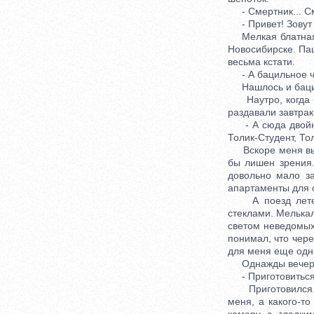
- Смертник... Сме
- Привет! Зовут 
Мелкая блатная ш
Новосибирске. Па
весьма кстати.
- А бацильное чт
Нашлось и бацильн
Наутро, когда бы
раздавали завтрак,
- А сюда двойную
Толик-Студент, То
Вскоре меня выде
бы лишен зрения.
довольно мало з
апартаменты для о
А поезд летел и
стеклами. Мелькал
светом неведомых 
понимал, что чере
для меня еще одн
Однажды вечеро
- Приготовиться
Приготовился. В
меня, а какого-т