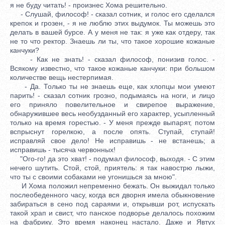
я не буду читать! - произнес Хома решительно.
- Слушай, философ! - сказал сотник, и голос его сделался
крепок и грозен, - я не люблю этих выдумок. Ты можешь это
делать в вашей бурсе. А у меня не так: я уже как отдеру, так
не то что ректор. Знаешь ли ты, что такое хорошие кожаные
канчуки?
- Как не знать! - сказал философ, понизив голос. -
Всякому известно, что такое кожаные канчуки: при большом
количестве вещь нестерпимая.
- Да. Только ты не знаешь еще, как хлопцы мои умеют
парить! - сказал сотник грозно, подымаясь на ноги, и лицо
его приняло повелительное и свирепое выражение,
обнаружившее весь необузданный его характер, усыпленный
только на время горестью. - У меня прежде выпарят, потом
вспрыснут горелкою, а после опять. Ступай, ступай!
исправляй свое дело! Не исправишь - не встанешь; а
исправишь - тысяча червонных!
"Ого-го! да это хват! - подумал философ, выходя. - С этим
нечего шутить. Стой, стой, приятель: я так навострю лыжи,
что ты с своими собаками не угонишься за мною".
И Хома положил непременно бежать. Он выжидал только
послеобеденного часу, когда вся дворня имела обыкновение
забираться в сено под сараями и, открывши рот, испускать
такой храп и свист, что панское подворье делалось похожим
на фабрику. Это время наконец настало. Даже и Явтух