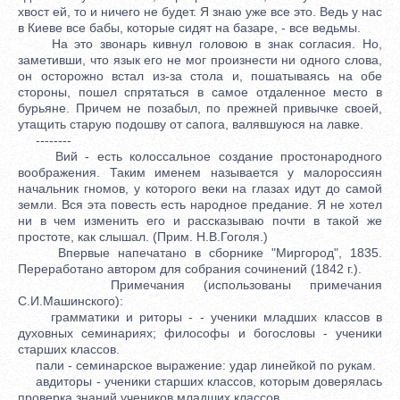
хвост ей, то и ничего не будет. Я знаю уже все это. Ведь у нас
в Киеве все бабы, которые сидят на базаре, - все ведьмы.
На это звонарь кивнул головою в знак согласия. Но,
заметивши, что язык его не мог произнести ни одного слова,
он осторожно встал из-за стола и, пошатываясь на обе
стороны, пошел спрятаться в самое отдаленное место в
бурьяне. Причем не позабыл, по прежней привычке своей,
утащить старую подошву от сапога, валявшуюся на лавке.
--------
Вий - есть колоссальное создание простонародного
воображения. Таким именем называется у малороссиян
начальник гномов, у которого веки на глазах идут до самой
земли. Вся эта повесть есть народное предание. Я не хотел
ни в чем изменить его и рассказываю почти в такой же
простоте, как слышал. (Прим. Н.В.Гоголя.)
Впервые напечатано в сборнике "Миргород", 1835.
Переработано автором для собрания сочинений (1842 г.).
Примечания (использованы примечания
С.И.Машинского):
грамматики и риторы - - ученики младших классов в
духовных семинариях; философы и богословы - ученики
старших классов.
пали - семинарское выражение: удар линейкой по рукам.
авдиторы - ученики старших классов, которым доверялась
проверка знаний учеников младших классов.