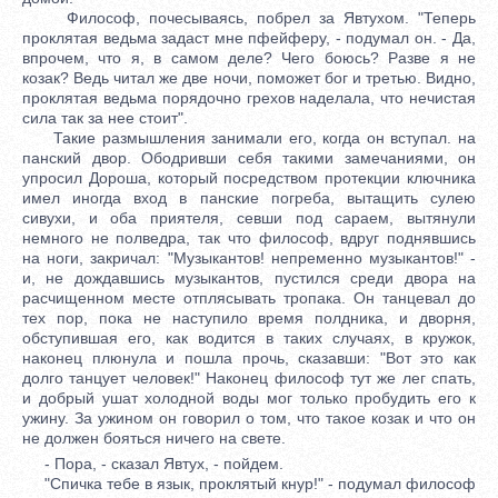
Философ, почесываясь, побрел за Явтухом. "Теперь
проклятая ведьма задаст мне пфейферу, - подумал он. - Да,
впрочем, что я, в самом деле? Чего боюсь? Разве я не
козак? Ведь читал же две ночи, поможет бог и третью. Видно,
проклятая ведьма порядочно грехов наделала, что нечистая
сила так за нее стоит".
Такие размышления занимали его, когда он вступал. на
панский двор. Ободривши себя такими замечаниями, он
упросил Дороша, который посредством протекции ключника
имел иногда вход в панские погреба, вытащить сулею
сивухи, и оба приятеля, севши под сараем, вытянули
немного не полведра, так что философ, вдруг поднявшись
на ноги, закричал: "Музыкантов! непременно музыкантов!" -
и, не дождавшись музыкантов, пустился среди двора на
расчищенном месте отплясывать тропака. Он танцевал до
тех пор, пока не наступило время полдника, и дворня,
обступившая его, как водится в таких случаях, в кружок,
наконец плюнула и пошла прочь, сказавши: "Вот это как
долго танцует человек!" Наконец философ тут же лег спать,
и добрый ушат холодной воды мог только пробудить его к
ужину. За ужином он говорил о том, что такое козак и что он
не должен бояться ничего на свете.
- Пора, - сказал Явтух, - пойдем.
"Спичка тебе в язык, проклятый кнур!" - подумал философ