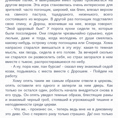
другом верхом. Эта игра становилась очень интересною для
зрителей: часто погонщик, широкий, как блин, влезал верхом
на свиного пастуха, тщедушного, низенького, всего
состоявшего из морщин. В другой раз погонщик подставлял
свою спину, и Дорош, вскочивши на нее, всегда говорил:
"Экой здоровый бык!" У порога кухни сидели те, которые
были посолиднее. Они глядели чрезвычайно сурьезно, куря
люльки, даже и тогда, когда молодежь от души смеялась
какому-нибудь острому слову погонщика или Спирида. Хома
напрасно старался вмешаться в эту игру: какая-то темная
мысль, как гвоздь, сидела в его голове. За вечерей сколько
ни старался он развеселить себя, но страх загорался в нем
вместе с тьмою, распростиравшеюся по небу.
- А ну, пора нам, пан бурсак! - сказал ему знакомый седой
козак, подымаясь с места вместе с Дорошем. - Пойдем на
работу.
Хому опять таким же самым образом отвели в церковь;
опять оставили его одного и заперли за ним дверь. Как
только он остался один, робость начала внедряться снова в
его грудь. Он опять увидел темные образа, блестящие рамы
и знакомый черный гроб, стоявший в угрожающей тишине и
неподвижности среди церкви.
- Что же, - произнес он, - теперь ведь мне не в диковинку
это диво. Оно с первого разу только страшно. Да! оно только