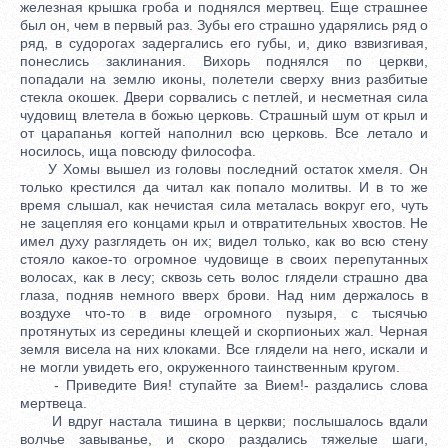
железная крышка гроба и поднялся мертвец. Еще страшнее
был он, чем в первый раз. Зубы его страшно ударялись ряд о
ряд, в судорогах задергались его губы, и, дико взвизгивая,
понеслись заклинания. Вихорь поднялся по церкви,
попадали на землю иконы, полетели сверху вниз разбитые
стекла окошек. Двери сорвались с петлей, и несметная сила
чудовищ влетела в божью церковь. Страшный шум от крыл и
от царапанья когтей наполнил всю церковь. Все летало и
носилось, ища повсюду философа.
У Хомы вышел из головы последний остаток хмеля. Он
только крестился да читал как попало молитвы. И в то же
время слышал, как нечистая сила металась вокруг его, чуть
не зацепляя его концами крыл и отвратительных хвостов. Не
имел духу разглядеть он их; видел только, как во всю стену
стояло какое-то огромное чудовище в своих перепутанных
волосах, как в лесу; сквозь сеть волос глядели страшно два
глаза, подняв немного вверх брови. Над ним держалось в
воздухе что-то в виде огромного пузыря, с тысячью
протянутых из середины клещей и скорпионьих жал. Черная
земля висела на них клоками. Все глядели на него, искали и
не могли увидеть его, окруженного таинственным кругом.
- Приведите Вия! ступайте за Вием!- раздались слова
мертвеца.
И вдруг настала тишина в церкви; послышалось вдали
волчье завыванье, и скоро раздались тяжелые шаги,