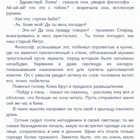
- Здравствуй, Хома! - сказала она, увидев философа. -
Ай-ай-ай! что это с тобою? - вскричала она, всплеснув
руками.
- Как что, глупая баба?
- Ах, боже мой! Да ты весь поседел!
- Эге-ге! Да она правду говорит! - произнес Спирид,
всматриваясь в него пристально. - Ты точно поседел, как
наш старый Явтух.
Философ, услышавши это, побежал опрометью в кухню,
где он заметил прилепленный к стене, обпачканный мухами
треугольный кусок зеркала, перед которым были натыканы
незабудки, барвинки и даже гирлянда из нагидок,
показывавшие назначение его для туалета щеголеватой
кокетки. Он с ужасом увидел истину их слов: половина волос
его, точно, побелела.
Повесил голову Хома Брут и предался размышлению.
- Пойду к пану, - сказал он наконец, - расскажу ему все и
объясню. что больше не хочу читать. Пусть отправляет меня
сей же час в Киев.
В таких мыслях направил он путь свой к крыльцу панского
дома.
Сотник сидел почти неподвижен в своей светлице; та же
самая безнадежная печаль, какую он встретил прежде на его
лице, сохранялась в нем и доныне. Щеки его опали только
гораздо более прежнего. Заметно было, что он очень мало