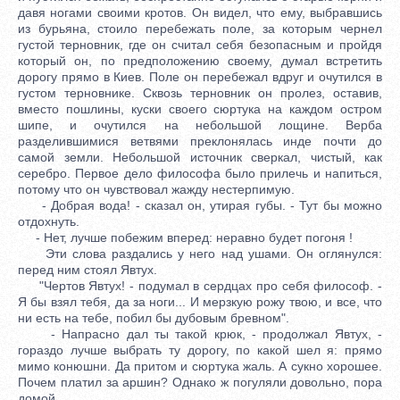
давя ногами своими кротов. Он видел, что ему, выбравшись
из бурьяна, стоило перебежать поле, за которым чернел
густой терновник, где он считал себя безопасным и пройдя
который он, по предположению своему, думал встретить
дорогу прямо в Киев. Поле он перебежал вдруг и очутился в
густом терновнике. Сквозь терновник он пролез, оставив,
вместо пошлины, куски своего сюртука на каждом остром
шипе, и очутился на небольшой лощине. Верба
разделившимися ветвями преклонялась инде почти до
самой земли. Небольшой источник сверкал, чистый, как
серебро. Первое дело философа было прилечь и напиться,
потому что он чувствовал жажду нестерпимую.
- Добрая вода! - сказал он, утирая губы. - Тут бы можно
отдохнуть.
- Нет, лучше побежим вперед: неравно будет погоня !
Эти слова раздались у него над ушами. Он оглянулся:
перед ним стоял Явтух.
"Чертов Явтух! - подумал в сердцах про себя философ. -
Я бы взял тебя, да за ноги... И мерзкую рожу твою, и все, что
ни есть на тебе, побил бы дубовым бревном".
- Напрасно дал ты такой крюк, - продолжал Явтух, -
гораздо лучше выбрать ту дорогу, по какой шел я: прямо
мимо конюшни. Да притом и сюртука жаль. А сукно хорошее.
Почем платил за аршин? Однако ж погуляли довольно, пора
домой.