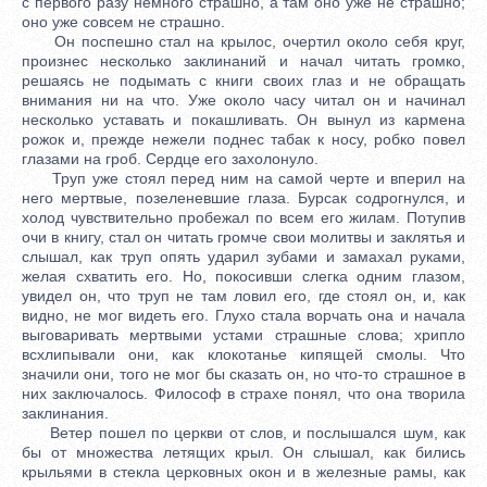
с первого разу немного страшно, а там оно уже не страшно;
оно уже совсем не страшно.
Он поспешно стал на крылос, очертил около себя круг,
произнес несколько заклинаний и начал читать громко,
решаясь не подымать с книги своих глаз и не обращать
внимания ни на что. Уже около часу читал он и начинал
несколько уставать и покашливать. Он вынул из кармена
рожок и, прежде нежели поднес табак к носу, робко повел
глазами на гроб. Сердце его захолонуло.
Труп уже стоял перед ним на самой черте и вперил на
него мертвые, позеленевшие глаза. Бурсак содрогнулся, и
холод чувствительно пробежал по всем его жилам. Потупив
очи в книгу, стал он читать громче свои молитвы и заклятья и
слышал, как труп опять ударил зубами и замахал руками,
желая схватить его. Но, покосивши слегка одним глазом,
увидел он, что труп не там ловил его, где стоял он, и, как
видно, не мог видеть его. Глухо стала ворчать она и начала
выговаривать мертвыми устами страшные слова; хрипло
всхлипывали они, как клокотанье кипящей смолы. Что
значили они, того не мог бы сказать он, но что-то страшное в
них заключалось. Философ в страхе понял, что она творила
заклинания.
Ветер пошел по церкви от слов, и послышался шум, как
бы от множества летящих крыл. Он слышал, как бились
крыльями в стекла церковных окон и в железные рамы, как