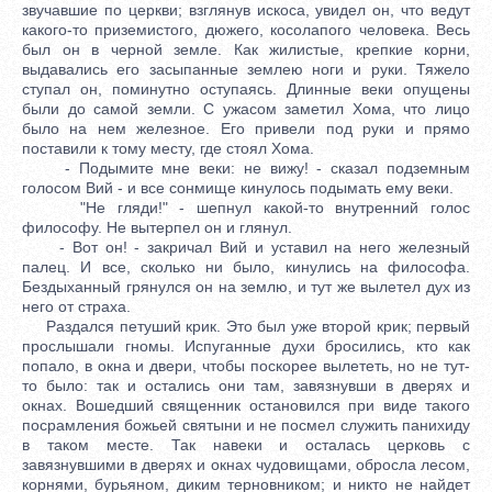
звучавшие по церкви; взглянув искоса, увидел он, что ведут
какого-то приземистого, дюжего, косолапого человека. Весь
был он в черной земле. Как жилистые, крепкие корни,
выдавались его засыпанные землею ноги и руки. Тяжело
ступал он, поминутно оступаясь. Длинные веки опущены
были до самой земли. С ужасом заметил Хома, что лицо
было на нем железное. Его привели под руки и прямо
поставили к тому месту, где стоял Хома.
- Подымите мне веки: не вижу! - сказал подземным
голосом Вий - и все сонмище кинулось подымать ему веки.
"Не гляди!" - шепнул какой-то внутренний голос
философу. Не вытерпел он и глянул.
- Вот он! - закричал Вий и уставил на него железный
палец. И все, сколько ни было, кинулись на философа.
Бездыханный грянулся он на землю, и тут же вылетел дух из
него от страха.
Раздался петуший крик. Это был уже второй крик; первый
прослышали гномы. Испуганные духи бросились, кто как
попало, в окна и двери, чтобы поскорее вылететь, но не тут-
то было: так и остались они там, завязнувши в дверях и
окнах. Вошедший священник остановился при виде такого
посрамления божьей святыни и не посмел служить панихиду
в таком месте. Так навеки и осталась церковь с
завязнувшими в дверях и окнах чудовищами, обросла лесом,
корнями, бурьяном, диким терновником; и никто не найдет