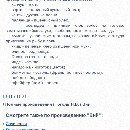
канчук - плеть.
вертеп - старинный кукольный театр.
канты - духовные песни.
паляница - пшеничсный хлеб.
оселедец - длинный клок волос на голове,
заматывавшийся за ухо; в собственном смысле - сельдь.
чумаки - украинские торговцы, возившие в Крым, а оттуда
привозившие рыбу и соль.
книш - печеный хлеб из пшеничной муки.
очипок - род чепца.
Dominus (лат.) - господи.
инде - кое-где.
нагидочка - ноготок (цветок).
бонмотист - остряк; (франц. bon mot - острота).
небоже - бедняга.
пфейфер (нем.) - перец.
[
1
] [
2
] [ 3 ]
/ Полные произведения / Гоголь Н.В. / Вий
Смотрите также по произведению "Вий" :
Сочинения
Краткое содержание