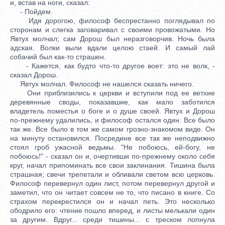
и, встав на ноги, сказал:
- Пойдем.
Идя дорогою, философ беспрестанно поглядывал по
сторонам и слегка заговаривал с своими провожатыми. Но
Явтух молчал; сам Дорош был неразговорчив. Ночь была
адская. Волки выли вдали целою стаей. И самый лай
собачий был как-то страшен.
- Кажется, как будто что-то другое воет: это не волк, -
сказал Дорош.
Явтух молчал. Философ не нашелся сказать ничего.
Они приблизились к церкви и вступили под ее ветхие
деревянные своды, показавшие, как мало заботился
владетель поместья о боге и о душе своей. Явтух и Дорош
по-прежнему удалились, и философ остался один. Все было
так же. Все было в том же самом грозно-знакомом виде. Он
на минуту остановился. Посредине все так же неподвижно
стоял гроб ужасной ведьмы. "Не побоюсь, ей-богу, не
побоюсь!" - сказал он и, очертивши по-прежнему около себя
круг, начал припоминать все свои заклинания. Тишина была
страшная; свечи трепетали и обливали светом всю церковь.
Философ перевернул один лист, потом перевернул другой и
заметил, что он читает совсем не то, что писано в книге. Со
страхом перекрестился он и начал петь. Это несколько
ободрило его: чтение пошло вперед, и листы мелькали один
за другим. Вдруг... среди тишины... с треском лопнула