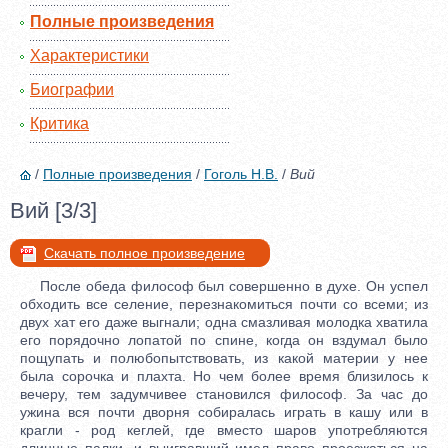
Полные произведения
Характеристики
Биографии
Критика
/
Полные произведения
/
Гоголь Н.В.
/
Вий
Вий [3/3]
Скачать полное произведение
После обеда философ был совершенно в духе. Он успел
обходить все селение, перезнакомиться почти со всеми; из
двух хат его даже выгнали; одна смазливая молодка хватила
его порядочно лопатой по спине, когда он вздумал было
пощупать и полюбопытствовать, из какой материи у нее
была сорочка и плахта. Но чем более время близилось к
вечеру, тем задумчивее становился философ. За час до
ужина вся почти дворня собиралась играть в кашу или в
крагли - род кеглей, где вместо шаров употребляются
длинные палки, и выигравший имел право проезжаться на