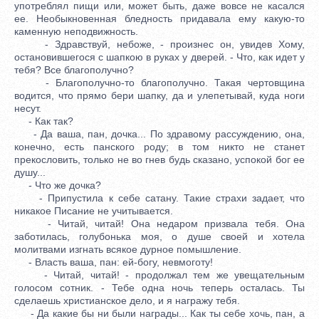
употреблял пищи или, может быть, даже вовсе не касался
ее. Необыкновенная бледность придавала ему какую-то
каменную неподвижность.
- Здравствуй, небоже, - произнес он, увидев Хому,
остановившегося с шапкою в руках у дверей. - Что, как идет у
тебя? Все благополучно?
- Благополучно-то благополучно. Такая чертовщина
водится, что прямо бери шапку, да и улепетывай, куда ноги
несут.
- Как так?
- Да ваша, пан, дочка... По здравому рассуждению, она,
конечно, есть панского роду; в том никто не станет
прекословить, только не во гнев будь сказано, успокой бог ее
душу...
- Что же дочка?
- Припустила к себе сатану. Такие страхи задает, что
никакое Писание не учитывается.
- Читай, читай! Она недаром призвала тебя. Она
заботилась, голубонька моя, о душе своей и хотела
молитвами изгнать всякое дурное помышление.
- Власть ваша, пан: ей-богу, невмоготу!
- Читай, читай! - продолжал тем же увещательным
голосом сотник. - Тебе одна ночь теперь осталась. Ты
сделаешь христианское дело, и я награжу тебя.
- Да какие бы ни были награды... Как ты себе хочь, пан, а