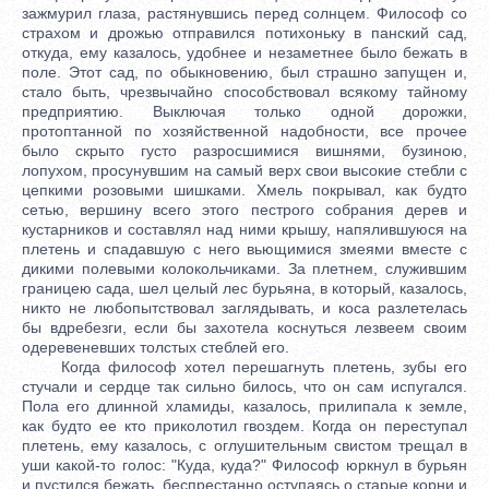
зажмурил глаза, растянувшись перед солнцем. Философ со
страхом и дрожью отправился потихоньку в панский сад,
откуда, ему казалось, удобнее и незаметнее было бежать в
поле. Этот сад, по обыкновению, был страшно запущен и,
стало быть, чрезвычайно способствовал всякому тайному
предприятию. Выключая только одной дорожки,
протоптанной по хозяйственной надобности, все прочее
было скрыто густо разросшимися вишнями, бузиною,
лопухом, просунувшим на самый верх свои высокие стебли с
цепкими розовыми шишками. Хмель покрывал, как будто
сетью, вершину всего этого пестрого собрания дерев и
кустарников и составлял над ними крышу, напялившуюся на
плетень и спадавшую с него вьющимися змеями вместе с
дикими полевыми колокольчиками. За плетнем, служившим
границею сада, шел целый лес бурьяна, в который, казалось,
никто не любопытствовал заглядывать, и коса разлетелась
бы вдребезги, если бы захотела коснуться лезвеем своим
одеревеневших толстых стеблей его.
Когда философ хотел перешагнуть плетень, зубы его
стучали и сердце так сильно билось, что он сам испугался.
Пола его длинной хламиды, казалось, прилипала к земле,
как будто ее кто приколотил гвоздем. Когда он переступал
плетень, ему казалось, с оглушительным свистом трещал в
уши какой-то голос: "Куда, куда?" Философ юркнул в бурьян
и пустился бежать, беспрестанно оступаясь о старые корни и