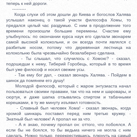
теперь к ней дороги.
---------
Когда слухи об этом дошли до Киева и богослов Халява
услышал наконец о такой участи философа Хомы, то
предался целый час раздумью. С ним в продолжение того
времени произошли большие перемены. Счастие ему
улыбнулось: по окончании курса наук его сделали звонарем
самой высокой колокольни, и он всегда почти являлся с
разбитым носом, потому что деревянная лестница на
колокольню была чрезвычайно безалаберно сделана.
- Ты слышал, что случилось с Хомою? - сказал,
подошедши к нему, Тиберий Горобець, который в то время
был уже философ и носил свежие усы.
- Так ему бог дал, - сказал звонарь Халява. - Пойдем в
шинок да помянем его душу!
Молодой философ, который с жаром энтузиаста начал
пользоваться своими правами, так что на нем и шаровары, и
сюртук, и даже шапка отзывались спиртом и табачными
корешками, в ту же минуту изъявил готовность.
- Славный был человек Хома! - сказал звонарь, когда
хромой шинкарь поставил перед ним третью кружку. -
Знатный был человек! А пропал ни за что.
- А я знаю, почему пропал он: оттого, что побоялся. А
если бы не боялся, то бы ведьма ничего не могла с ним
сделать. Нужно только, перекрестившись, плюнуть на самый