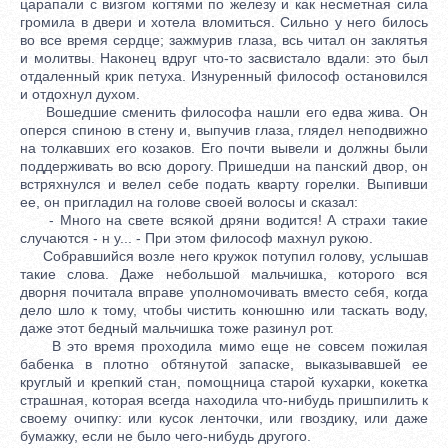
царапали с визгом когтями по железу и как несметная сила
громила в двери и хотела вломиться. Сильно у него билось
во все время сердце; зажмурив глаза, всь читал он заклятья
и молитвы. Наконец вдруг что-то засвистало вдали: это был
отдаленный крик петуха. Изнуренный философ остановился
и отдохнул духом.
Вошедшие сменить философа нашли его едва жива. Он
оперся спиною в стену и, выпучив глаза, глядел неподвижно
на толкавших его козаков. Его почти вывели и должны были
поддерживать во всю дорогу. Пришедши на панский двор, он
встряхнулся и велел себе подать кварту горелки. Выпивши
ее, он пригладил на голове своей волосы и сказал:
- Много на свете всякой дряни водится! А страхи такие
случаются - н у... - При этом философ махнул рукою.
Собравшийся возле него кружок потупил голову, услышав
такие слова. Даже небольшой мальчишка, которого вся
дворня почитала вправе уполномочивать вместо себя, когда
дело шло к тому, чтобы чистить конюшню или таскать воду,
даже этот бедный мальчишка тоже разинул рот.
В это время проходила мимо еще не совсем пожилая
бабенка в плотно обтянутой запаске, выказывавшей ее
круглый и крепкий стан, помощница старой кухарки, кокетка
страшная, которая всегда находила что-нибудь пришпилить к
своему очипку: или кусок ленточки, или гвоздику, или даже
бумажку, если не было чего-нибудь другого.