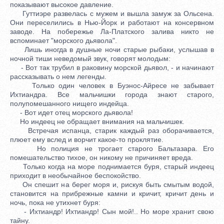
показывают высокое давление.
Гуттиэре развелась с мужем и вышла замуж за Ольсена.
Они переселились в Нью-Йорк и работают на консервном
заводе. На побережье Ла-Платского залива никто не
вспоминает "морского дьявола".
Лишь иногда в душные ночи старые рыбаки, услышав в
ночной тиши неведомый звук, говорят молодым:
- Вот так трубил в раковину морской дьявол, - и начинают
рассказывать о нем легенды.
Только один человек в Буэнос-Айресе не забывает
Ихтиандра. Все мальчишки города знают старого,
полупомешанного нищего индейца.
- Вот идет отец морского дьявола!
Но индеец не обращает внимания на мальчишек.
Встречая испанца, старик каждый раз оборачивается,
плюет ему вслед и ворчит какое-то проклятие.
Но полиция не трогает старого Бальтазара. Его
помешательство тихое, он никому не причиняет вреда.
Только когда на море поднимается буря, старый индеец
приходит в необычайное беспокойство.
Он спешит на берег моря и, рискуя быть смытым водой,
становится на прибрежные камни и кричит, кричит день и
ночь, пока не утихнет буря:
- Ихтиандр! Ихтиандр! Сын мой!.. Но море хранит свою
тайну.