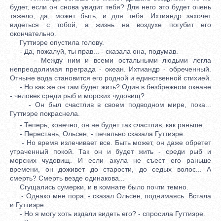
будет, если он снова увидит тебя? Для него это будет очень
тяжело, да, может быть, и для тебя. Ихтиандр захочет
видеться с тобой, а жизнь на воздухе погубит его
окончательно.
Гуттиэре опустила голову.
- Да, пожалуй, ты прав... - сказала она, подумав.
- Между ним и всеми остальными людьми легла
непреодолимая преграда - океан. Ихтиандр - обреченный.
Отныне вода становится его родной и единственной стихией.
- Но как же он там будет жить? Один в безбрежном океане
- человек среди рыб и морских чудовищ?
- Он был счастлив в своем подводном мире, пока...
Гуттиэре покраснела.
- Теперь, конечно, он не будет так счастлив, как раньше...
- Перестань, Ольсен, - печально сказала Гуттиэре.
- Но время излечивает все. Быть может, он даже обретет
утраченный покой. Так он и будет жить - среди рыб и
морских чудовищ. И если акула не съест его раньше
времени, он доживет до старости, до седых волос... А
смерть? Смерть везде одинакова...
Сгущались сумерки, и в комнате было почти темно.
- Однако мне пора, - сказал Ольсен, поднимаясь. Встала
и Гуттиэре.
- Но я могу хоть издали видеть его? - спросила Гуттиэре.