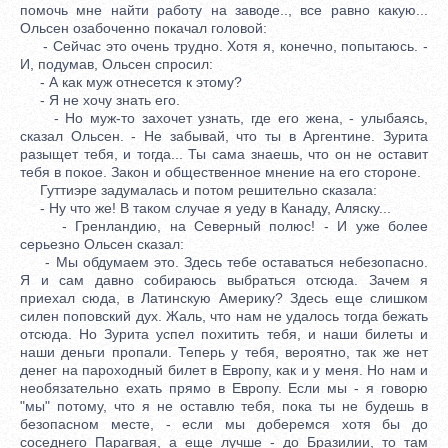
помочь мне найти работу на заводе.., все равно какую...
Ольсен озабоченно покачал головой:
- Сейчас это очень трудно. Хотя я, конечно, попытаюсь. -
И, подумав, Ольсен спросил:
- А как муж отнесется к этому?
- Я не хочу знать его.
- Но муж-то захочет узнать, где его жена, - улыбаясь,
сказал Ольсен. - Не забывай, что ты в Аргентине. Зурита
разыщет тебя, и тогда... Ты сама знаешь, что он не оставит
тебя в покое. Закон и общественное мнение на его стороне.
Гуттиэре задумалась и потом решительно сказала:
- Ну что же! В таком случае я уеду в Канаду, Аляску...
- Гренландию, на Северный полюс! - И уже более
серьезно Ольсен сказал:
- Мы обдумаем это. Здесь тебе оставаться небезопасно.
Я и сам давно собираюсь выбраться отсюда. Зачем я
приехал сюда, в Латинскую Америку? Здесь еще слишком
силен поповский дух. Жаль, что нам не удалось тогда бежать
отсюда. Но Зурита успел похитить тебя, и наши билеты и
наши деньги пропали. Теперь у тебя, вероятно, так же нет
денег на пароходный билет в Европу, как и у меня. Но нам и
необязательно ехать прямо в Европу. Если мы - я говорю
"мы" потому, что я не оставлю тебя, пока ты не будешь в
безопасном месте, - если мы доберемся хотя бы до
соседнего Парагвая, а еще лучше - до Бразилии, то там