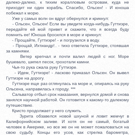
далеко-далеко, к тихим коралловым островам, куда не
приходит ни один корабль. Спасибо, Ольсен! - И юноша
побежал к морю.
Уже у самых волн он вдруг обернулся и крикнул:
- Ольсен, Ольсен! Если вы увидите когда-нибудь Гуттиэре,
передайте ей мой привет и скажите, что я всегда буду
помнить ее! Юноша бросился в море и крикнул:
- Прощайте, Гуттиэре! - и погрузился в воду.
- Прощай, Ихтиандр!.. - тихо ответила Гуттиэре, стоявшая
за камнями.
Ветер крепчал и почти валил людей с ног. Море
бушевало, шипел песок, грохотали камни.
Чья-то рука сжала руку Гуттиэре.
- Идем, Гуттиэре! - ласково приказал Ольсен. Он вывел
Гуттиэре на дорогу.
Гуттиэре еще раз оглянулась на море и, опираясь на руку
Ольсена, направилась к городу. ***
Сальватор отбыл срок наказания, вернулся домой и снова
занялся научной работой. Он готовится к какому-то далекому
путешествию.
Кристо продолжает у него служить.
Зурита обзавелся новой шхуной и ловит жемчуг в
Калифорнийском заливе. И хотя он не самый, богатый
человек в Америке, но все же он не может пожаловаться на
свою судьбу. Концы его усов, как стрелка барометра,