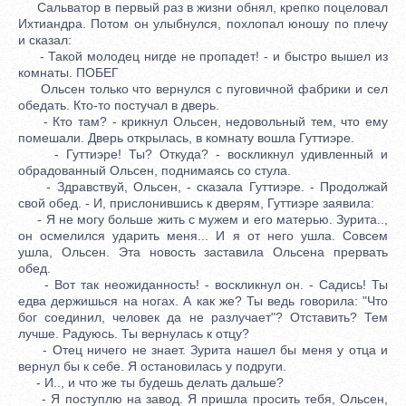
Сальватор в первый раз в жизни обнял, крепко поцеловал
Ихтиандра. Потом он улыбнулся, похлопал юношу по плечу
и сказал:
- Такой молодец нигде не пропадет! - и быстро вышел из
комнаты. ПОБЕГ
Ольсен только что вернулся с пуговичной фабрики и сел
обедать. Кто-то постучал в дверь.
- Кто там? - крикнул Ольсен, недовольный тем, что ему
помешали. Дверь открылась, в комнату вошла Гуттиэре.
- Гуттиэре! Ты? Откуда? - воскликнул удивленный и
обрадованный Ольсен, поднимаясь со стула.
- Здравствуй, Ольсен, - сказала Гуттиэре. - Продолжай
свой обед. - И, прислонившись к дверям, Гуттиэре заявила:
- Я не могу больше жить с мужем и его матерью. Зурита..,
он осмелился ударить меня... И я от него ушла. Совсем
ушла, Ольсен. Эта новость заставила Ольсена прервать
обед.
- Вот так неожиданность! - воскликнул он. - Садись! Ты
едва держишься на ногах. А как же? Ты ведь говорила: "Что
бог соединил, человек да не разлучает"? Отставить? Тем
лучше. Радуюсь. Ты вернулась к отцу?
- Отец ничего не знает. Зурита нашел бы меня у отца и
вернул бы к себе. Я остановилась у подруги.
- И.., и что же ты будешь делать дальше?
- Я поступлю на завод. Я пришла просить тебя, Ольсен,