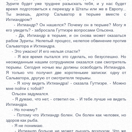
Зурите будет уже труднее разыскать тебя, и у нас будет
время подготовиться к переезду в Штаты или же в Европу...
Ты знаешь, доктор Сальватор в тюрьме вместе с
Ихтиандром?
- Ихтиандр? Он нашелся? Почему он в тюрьме? Могу я
его увидеть? - забросала Гуттиэре вопросами Ольсена.
- Да, Ихтиандр в тюрьме, и он снова может оказаться
рабом Зуриты. Нелепый процесс, нелепое обвинение против
Сальватора и Ихтиандра.
- Это ужасно! И его нельзя спасти?
- Я все время пытался это сделать, но безуспешно. Но
неожиданным нашим сотрудником оказался сам смотритель
тюрьмы. Сегодня ночью мы должны освободить Ихтиандра.
Я только что получил две коротенькие записки: одну от
Сальватора, другую от смотрителя тюрьмы.
- Я хочу видеть Ихтиандра! - сказала Гуттиэре. - Можно
мне пойти с тобой?
Ольсен задумался.
- Я думаю, что нет, - ответил он. - И тебе лучше не видеть
Ихтиандра.
- Но почему?
- Потому что Ихтиандр болен. Он болен как человек, но
здоров как рыба.
- Я не понимаю.
- Ихтиандр больше не может дышать воздухом. Что же