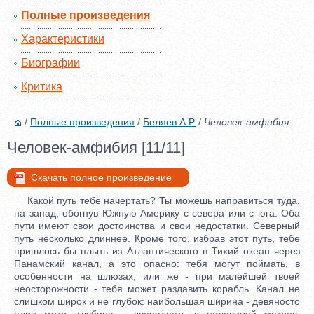
Полные произведения
Характеристики
Биографии
Критика
/
Полные произведения
/
Беляев А.Р.
/
Человек-амфибия
Человек-амфибия [11/11]
Скачать полное произведение
Какой путь тебе начертать? Ты можешь направиться туда,
на запад, обогнув Южную Америку с севера или с юга. Оба
пути имеют свои достоинства и свои недостатки. Северный
путь несколько длиннее. Кроме того, избрав этот путь, тебе
пришлось бы плыть из Атлантического в Тихий океан через
Панамский канал, а это опасно: тебя могут поймать, в
особенности на шлюзах, или же - при малейшей твоей
неосторожности - тебя может раздавить корабль. Канал не
слишком широк и не глубок: наибольшая ширина - девяносто
один метр, глубина - двенадцать с половиной метров.