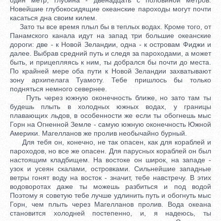
Новейшие глубокосидящие океанские пароходы могут почти
касаться дна своим килем.
Зато ты все время плыл бы в теплых водах. Кроме того, от
Панамского канала идут на запад три большие океанские
дороги: две - к Новой Зеландии, одна - к островам Фиджи и
далее. Выбрав средний путь и следя за пароходами, а может
быть, и прицепляясь к ним, ты добрался бы почти до места.
По крайней мере оба пути к Новой Зеландии захватывают
зону архипелага Туамоту. Тебе пришлось бы только
подняться немного севернее.
Путь через южную оконечность ближе, но зато там ты
будешь плыть в холодных южных водах, у границы
плавающих льдов, в особенности же если ты обогнешь мыс
Горн на Огненной Земле - самую южную оконечность Южной
Америки. Магелланов же пролив необычайно бурный.
Для тебя он, конечно, не так опасен, как для кораблей и
пароходов, но все же опасен. Для парусных кораблей он был
настоящим кладбищем. На востоке он широк, на западе -
узок и усеян скалами, островками. Сильнейшие западные
ветры гонят воду на восток - значит, тебе навстречу. В этих
водоворотах даже ты можешь разбиться и под водой
Поэтому я советую тебе лучше удлинить путь и обогнуть мыс
Горн, чем плыть через Магелланов пролив. Вода океана
становится холодней постепенно, и, я надеюсь, ты