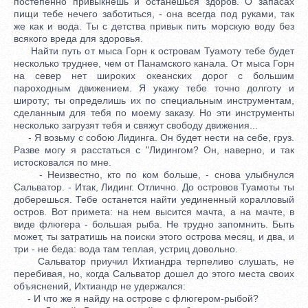
постепенно привыкнешь и останешься здоров. О запасах
пищи тебе нечего заботиться, - она всегда под руками, так
же как и вода. Ты с детства привык пить морскую воду без
всякого вреда для здоровья.
Найти путь от мыса Горн к островам Туамоту тебе будет
несколько труднее, чем от Панамского канала. От мыса Горн
на север нет широких океанских дорог с большим
пароходным движением. Я укажу тебе точно долготу и
широту; ты определишь их по специальным инструментам,
сделанным для тебя по моему заказу. Но эти инструменты
несколько загрузят тебя и свяжут свободу движения...
- Я возьму с собою Лидинга. Он будет нести на себе, груз.
Разве могу я расстаться с "Лидингом? Он, наверно, и так
истосковался по мне.
- Неизвестно, кто по ком больше, - снова улыбнулся
Сальватор. - Итак, Лидинг. Отлично. До островов Туамоты ты
доберешься. Тебе останется найти уединенный коралловый
остров. Вот примета: на нем высится мачта, а на мачте, в
виде флюгера - большая рыба. Не трудно запомнить. Быть
может, ты затратишь на поиски этого острова месяц, и два, и
три - не беда: вода там теплая, устриц довольно.
Сальватор приучил Ихтиандра терпеливо слушать, не
перебивая, но, когда Сальватор дошел до этого места своих
объяснений, Ихтиандр не удержался:
- И что же я найду на острове с флюгером-рыбой?