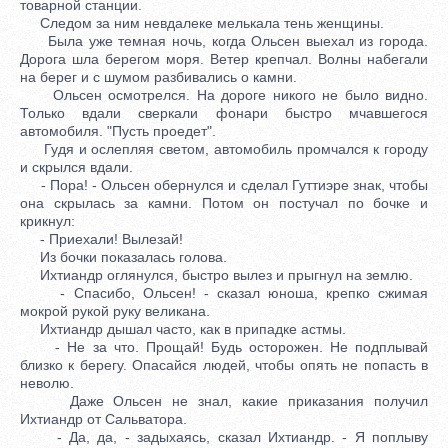
товарной станции.
Следом за ним невдалеке мелькала тень женщины.
Была уже темная ночь, когда Ольсен выехал из города.
Дорога шла берегом моря. Ветер крепчал. Волны набегали
на берег и с шумом разбивались о камни.
Ольсен осмотрелся. На дороге никого не было видно.
Только вдали сверкали фонари быстро мчавшегося
автомобиля. "Пусть проедет".
Гудя и ослепляя светом, автомобиль промчался к городу
и скрылся вдали.
- Пора! - Ольсен обернулся и сделал Гуттиэре знак, чтобы
она скрылась за камни. Потом он постучал по бочке и
крикнул:
- Приехали! Вылезай!
Из бочки показалась голова.
Ихтиандр оглянулся, быстро вылез и прыгнул на землю.
- Спасибо, Ольсен! - сказал юноша, крепко сжимая
мокрой рукой руку великана.
Ихтиандр дышал часто, как в припадке астмы.
- Не за что. Прощай! Будь осторожен. Не подплывай
близко к берегу. Опасайся людей, чтобы опять не попасть в
неволю.
Даже Ольсен не знал, какие приказания получил
Ихтиандр от Сальватора.
- Да, да, - задыхаясь, сказал Ихтиандр. - Я поплыву