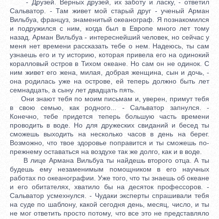
- Друзей. Верных друзей, их заботу и ласку, - ответил
Сальватор. - Там живет мой старый друг - ученый Арман
Вильбуа, француз, знаменитый океанограф. Я познакомился
и подружился с ним, когда был в Европе много лет тому
назад. Арман Вильбуа - интереснейший человек, но сейчас у
меня нет времени рассказать тебе о нем. Надеюсь, ты сам
узнаешь его и ту историю, которая привела его на одинокий
коралловый остров в Тихом океане. Но сам он не одинок. С
ним живет его жена, милая, добрая женщина, сын и дочь, -
она родилась уже на острове, ей теперь должно быть лет
семнадцать, а сыну лет двадцать пять.
Они знают тебя по моим письмам и, уверен, примут тебя
в свою семью, как родного... - Сальватор запнулся. -
Конечно, тебе придется теперь большую часть времени
проводить в воде. Но для дружеских свиданий и бесед ты
сможешь выходить на несколько часов в день на берег.
Возможно, что твое здоровье поправится и ты сможешь по-
прежнему оставаться на воздухе так же долго, как и в воде.
В лице Армана Вильбуа ты найдешь второго отца. А ты
будешь ему незаменимым помощником в его научных
работах по океанографии. Уже того, что ты знаешь об океане
и его обитателях, хватило бы на десяток профессоров. -
Сальватор усмехнулся. - Чудаки эксперты спрашивали тебя
на суде по шаблону, какой сегодня день, месяц, число, и ты
не мог ответить просто потому, что все это не представляло