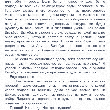
для тебя интереса. Если бы они спросили хотя бы о
подводных течениях, температурах воды, солености в Ла-
Платском заливе и его окрестностях, - из твоих ответов
можно было бы составить целый научный том. Насколько же
больше ты сможешь узнать - и потом сообщить свои знания
людям, - если твоими подводными экскурсиями будет
руководить такой опытный и блестящий ученый, как Арман
Вильбуа. Вы оба, я уверен в этом, создадите такой труд по
океанографии, который составит эпоху в развитии этой
науки, прогремит на весь мир. И твое имя будет стоять
рядом с именем Армана Вильбуа, - я знаю его, он сам
настоит на этом. Ты будешь служить науке и тем самым
всему человечеству.
Но если ты останешься здесь, тебя заставят служить
низменным интересам невежественных, корыстных людей. Я
уверен, в чистых, прозрачных водах атолла и семье Армана
Вильбуа ты найдешь тихую пристань и будешь счастлив.
Еще один совет.
Как только ты окажешься в океане - а это может
произойти даже сегодня ночью, - плыви немедленно домой
через подводный тоннель (дома сейчас только верный
Джим), возьми навигационные инструменты, нож и прочее,
найди Лидинга и отправляйся в путь, прежде чем солнце
поднимется над океаном.
Прощай, Ихтиандр! Нет, до свидания!