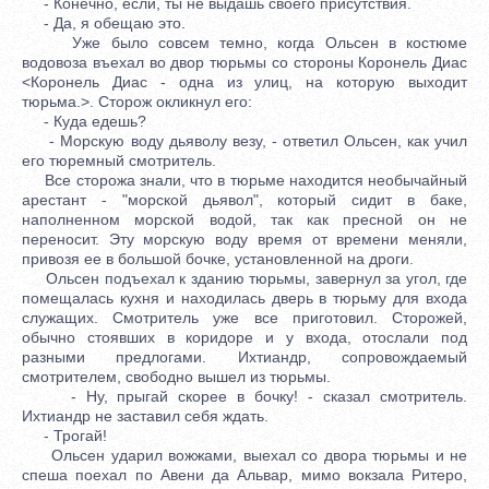
- Конечно, если, ты не выдашь своего присутствия.
- Да, я обещаю это.
Уже было совсем темно, когда Ольсен в костюме
водовоза въехал во двор тюрьмы со стороны Коронель Диас
<Коронель Диас - одна из улиц, на которую выходит
тюрьма.>. Сторож окликнул его:
- Куда едешь?
- Морскую воду дьяволу везу, - ответил Ольсен, как учил
его тюремный смотритель.
Все сторожа знали, что в тюрьме находится необычайный
арестант - "морской дьявол", который сидит в баке,
наполненном морской водой, так как пресной он не
переносит. Эту морскую воду время от времени меняли,
привозя ее в большой бочке, установленной на дроги.
Ольсен подъехал к зданию тюрьмы, завернул за угол, где
помещалась кухня и находилась дверь в тюрьму для входа
служащих. Смотритель уже все приготовил. Сторожей,
обычно стоявших в коридоре и у входа, отослали под
разными предлогами. Ихтиандр, сопровождаемый
смотрителем, свободно вышел из тюрьмы.
- Ну, прыгай скорее в бочку! - сказал смотритель.
Ихтиандр не заставил себя ждать.
- Трогай!
Ольсен ударил вожжами, выехал со двора тюрьмы и не
спеша поехал по Авени да Альвар, мимо вокзала Ритеро,