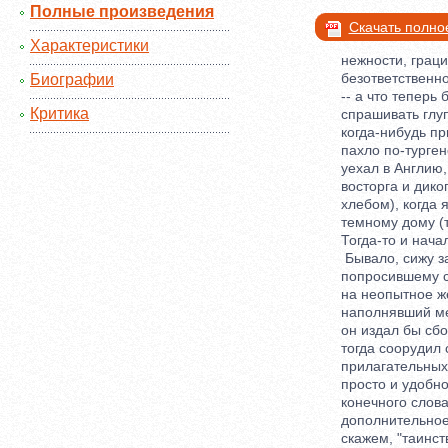
Полные произведения
Скачать полно
Характеристики
нежности, грации,
безответственного
Биографии
-- а что теперь б
Критика
спрашивать глупо
когда-нибудь приг
пахло по-тургене
уехал в Англию, --
восторга и диког
хлебом), когда я
темному дому (тол
Тогда-то и начал
Бывало, сижу за з
попросившему сах
на неопытное жел
наполнявший меня
он издал бы сбор
тогда соорудил се
прилагательных, я
просто и удобно 
конечного слова; 
дополнительное п
скажем, "таинств