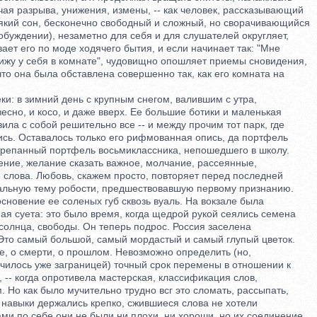
я разрыва, унижения, измены, -- как человек, рассказывающий
який сон, бесконечно свободный и сложный, но сворачивающийся
буждении), незаметно для себя и для слушателей округляет,
т его по моде ходячего бытия, и если начинает так: "Мне
ижу у себя в комнате", чудовищно опошляет приемы сновидения,
о она была обставлена совершенно так, как его комната на
 в зимний день с крупным снегом, валившим с утра,
есно, и косо, и даже вверх. Ее большие ботики и маленькая
а с собой решительно все -- и между прочим тот парк, где
ь. Оставалось только его рифмованная опись, да портфель
панный портфель восьмиклассника, непошедшего в школу.
ие, желание сказать важное, молчание, рассеянные,
лова. Любовь, скажем просто, повторяет перед последней
ьную тему робости, предшествовавшую первому признанию.
новение ее соленых губ сквозь вуаль. На вокзале была
я суета: это было время, когда щедрой рукой сеялись семена
олнца, свободы. Он теперь подрос. Россия заселена
о самый большой, самый мордастый и самый глупый цветок.
, о смерти, о прошлом. Невозможно определить (но,
чилось уже заграницей) точный срок перемены в отношении к
-- когда опротивела мастерская, классификация слов,
Но как было мучительно трудно всг это сломать, рассыпать,
авыки держались крепко, сжившиеся слова не хотели
и по себе они не были ни плохи, ни хороши, но их соединение