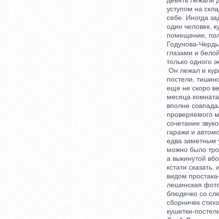
девять лежали до
уступом на склад
себе. Иногда заду
один человек, ку
помещение, полно
Годунова-Чердынц
глазами и белой к
только одного экз
Он лежал и курил
постели, тишиной
еще не скоро верн
месяца комната с
вполне совпадало
проверяемого мот
сочетание звуков,
гаражи и автомоб
едва заметным уз
можно было тронут
а выкинутой вбок
кстати сказать, и
видом простака-а
лешинская фотогр
блюдечко со след
сборничек стихов
кушетки-постели 