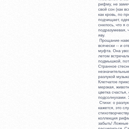
рифму, не замеча
свой сон (как вс
как кровь, по про
подчищает, одевае
снилось, что я с
подразумевая, чт
яву.
Прощание навеки:
всячески -- и отв
муфта. Она увозил
летом встречалис
подмышкой, потре
Странное стеснен
незначительные с
разлукой музыкал
Клетчатое прикос
мерзкая, животна
цветка счастья, с
подсолнухами. Эт
Стихи: о разлуке
кажется, это слу
стихотворчеству, 
коллекция рифм. 
забыть! Ложные н
расцепиться. Сам