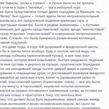
 бирюзы, грозы и стрекоз -- и лучше было их не трогать.
стояли в паре с "кочевья", -- как в наборной игре
 была представлена только двумя городами (а Франция, та, --
етер" был одинок -- только вдали бегал непривлекательный
льзовалась его предложным падежом крымская гора, а
риглашал геометра. Были и редкие экземпляры -- с пустыми
емыми для других представителей серии, вроде "аметистовый",
сразу подыскал "перелистывай" и совершенно неприменимого
ава. Словом, это была прекрасно размеченная коллекция,
вшая под рукой.
то даже тогда, в пору той уродливой и вредоносной школы
бы я прельстился вообще, будь я поэтом чистой воды, не
гда соблазну гармонической прозы), я все-таки знал
нение, которое меня охватывало, быстро окидывало ледяным
мне суставы и дергало за пальцы, лунатическое блуждание
о как находившей среди тысячи дверей дверь в шумный по
увание и сокращение души, то достигавшей размеров звездного
шейся до капельки ртути, какое-то раскрывание каких-то
й, классический трепет, бормотание, слезы, -- все это было
эту минуту, в торопливой, неумелой попытке волнение
тался за первые попавшиеся заезженные слова, за готовое их
о как только я приступал к тому, что мнилось мне
ому, что должно было быть выражением, живой связью между
м волнением и моим человеческим миром, всг гасло на
ном сквозняке, а я продолжал вращать эпитеты, налаживать