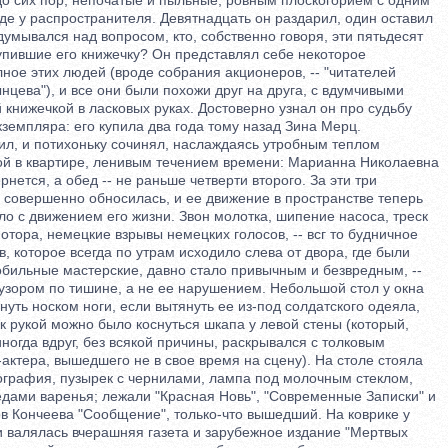
 сих пор, непочатые и пыльные, ровным плоскогорием с одним
е у распространителя. Девятнадцать он раздарил, один оставил
мывался над вопросом, кто, собственно говоря, эти пятьдесят
пившие его книжечку? Он представлял себе некоторое
е этих людей (вроде собрания акционеров, -- "читателей
ева"), и все они были похожи друг на друга, с вдумчивыми
нижечкой в ласковых руках. Достоверно узнал он про судьбу
емпляра: его купила два года тому назад Зина Мерц.
, и потихоньку сочинял, наслаждаясь утробным теплом
 в квартире, ленивым течением времени: Марианна Николаевна
ется, а обед -- не раньше четверти второго. За эти три
овершенно обносилась, и ее движение в пространстве теперь
 с движением его жизни. Звон молотка, шипение насоса, треск
ора, немецкие взрывы немецких голосов, -- всг то будничное
 которое всегда по утрам исходило слева от двора, где были
ильные мастерские, давно стало привычным и безвредным, --
ором по тишине, а не ее нарушением. Небольшой стол у окна
ь носком ноги, если вытянуть ее из-под солдатского одеяла,
 рукой можно было коснуться шкапа у левой стены (который,
ногда вдруг, без всякой причины, раскрывался с толковым
ктера, вышедшего не в свое время на сцену). На столе стояла
афия, пузырек с чернилами, лампа под молочным стеклом,
ами варенья; лежали "Красная Новь", "Современные Записки" и
 Кончеева "Сообщение", только-что вышедший. На коврике у
валялась вчерашняя газета и зарубежное издание "Мертвых