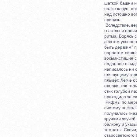
шаткой башни из 
палке клоун, пока
над истошно вопя
привязь.
Вследствие, веро
глаголы и прочие
ритма. Борясь с 
а затем уклонения
быть дерзким" пу
наростом лишнего
восьмистишие с ж
поданное в виде ч
написалось ни од
пляшущему горбуну
плывет. Легче обс
однако, как тольк
стих голубой паж,
приходила за сво
Рифмы по мере мо
систему нескольк
получались гнезд
кручами жгучей п
балкону и указыва
темноты. Свечи, 
старосветского ба