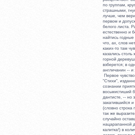
по группам, круго
страшными, гнусн
лучше, чем верит
первом и допуска
белого листа. Раз
естественно и без
найтись годные д
что, ах, слов нет
каких-то там чувс
казались столь ж
горной деревушке 
взберется; в одн
англичанин -- и 
Первое чувство о
"Стихи", изданной
сознании приятны
восьмистиший был
дантисте, -- но з
закатившийся и 
(словно строка пе
так же выразитель
случайно оставший
нацарапанной дато
калитка!) в колич