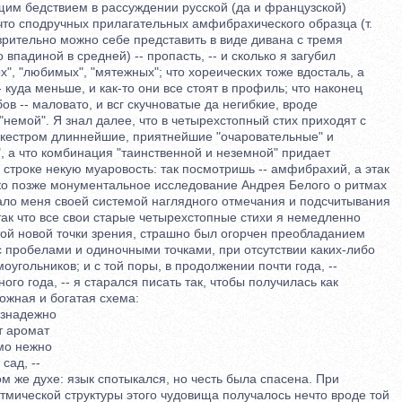
им бедствием в рассуждении русской (да и французской)
что сподручных прилагательных амфибрахического образца (т.
рительно можно себе представить в виде дивана с тремя
впадиной в средней) -- пропасть, -- и сколько я загубил
, "любимых", "мятежных"; что хореических тоже вдосталь, а
куда меньше, и как-то они все стоят в профиль; что наконец
 -- маловато, и всг скучноватые да негибкие, вроде
емой". Я знал далее, что в четырехстопный стих приходят с
естром длиннейшие, приятнейшие "очаровательные" и
а что комбинация "таинственной и неземной" придает
троке некую муаровость: так посмотришь -- амфибрахий, а этак
о позже монументальное исследование Андрея Белого о ритмах
о меня своей системой наглядного отмечания и подсчитывания
к что все свои старые четырехстопные стихи я немедленно
й новой точки зрения, страшно был огорчен преобладанием
пробелами и одиночными точками, при отсутствии каких-либо
гольников; и с той поры, в продолжении почти года, --
го года, -- я старался писать так, чтобы получилась как
жная и богатая схема:
знадежно
 аромат
о нежно
ад, --
м же духе: язык спотыкался, но честь была спасена. При
ической структуры этого чудовища получалось нечто вроде той