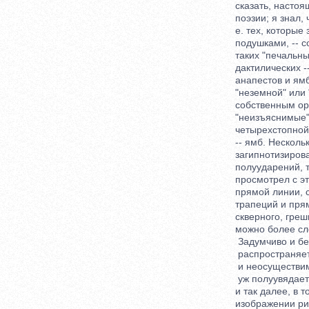
сказать, настоящ
поэзии; я знал, 
е. тех, которые з
подушками, -- со 
таких "печальных"
дактилических -- 
анапестов и ямбов
"неземной" или "н
собственным орк
"неизъяснимые", 
четырехстопной с
-- ямб. Нескольк
загипнотизировал
полуударений, та
просмотрел с это
прямой линии, с 
трапеций и прямоу
скверного, грешно
можно более сло
Задумчиво и бе
распространяет
и неосуществим
уж полуувядает с
и так далее, в то
изображении ритм