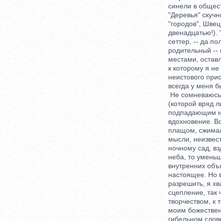
синели в обществе
"Деревья" скучно 
"городов", Швеция
двенадцатью!). "В
сеттер, -- да по
родительный -- п
местами, оставля
к которому я не 
неистового прист
всегда у меня бы
Не сомневаюсь, ч
(которой вряд ли 
подпадающим нико
вдохновение. Вол
плащом, сжимало 
мысли, неизвестн
ночному сад, взд
неба, то уменьшав
внутренних объяти
настоящее. Но в 
разрешить, я хва
сцепление, так чт
творчеством, к т
моим божественны
гибельном словес