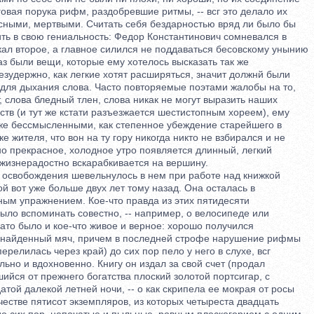
вая порука рифм, раздобревшие ритмы, -- всг это делало их
ыми, мертвыми. Считать себя бездарностью вряд ли было бы
ь в свою гениальность: Федор Константинович сомневался в
л второе, а главное силился не поддаваться бесовскому унынию
 были вещи, которые ему хотелось высказать так же
удержно, как легкие хотят расширяться, значит должнй были
ля дыхания слова. Часто повторяемые поэтами жалобы на то,
, слова бледный тлен, слова никак не могут выразить наших
тв (и тут же кстати разъезжается шестистопным хореем), ему
е бессмысленными, как степенное убеждение старейшего в
жителя, что вон на ту гору никогда никто не взбирался и не
о прекрасное, холодное утро появляется длинный, легкий
жизнерадостно вскарабкивается на вершину.
свобождения шевельнулось в нем при работе над книжкой
 вот уже больше двух лет тому назад. Она осталась в
м упражнением. Кое-что правда из этих пятидесяти
о вспоминать совестно, -- например, о велосипеде или
ато было и кое-что живое и верное: хорошо получился
найденный мяч, причем в последней строфе нарушение рифмы
релилась через край) до сих пор пело у него в слухе, всг
но и вдохновенно. Книгу он издал за свой счет (продал
ся от прежнего богатства плоский золотой портсигар, с
й далекой летней ночи, -- о как скрипела ее мокрая от росы
естве пятисот экземпляров, из которых четыреста двадцать