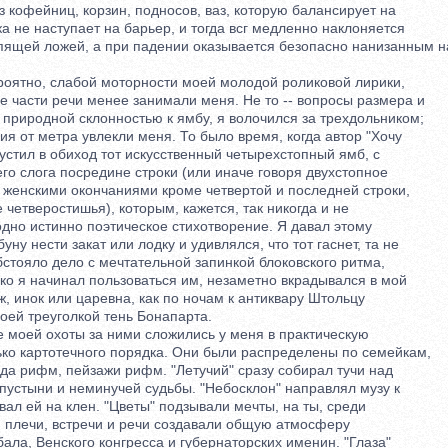
кофейниц, корзин, подносов, ваз, которую балансирует на
 не наступает на барьер, и тогда всг медленно наклоняется
щей ложей, а при падении оказывается безопасно нанизанным н
ятно, слабой моторности моей молодой роликовой лирики,
 части речи менее занимали меня. Не то -- вопросы размера и
природной склонностью к ямбу, я волочился за трехдольником;
 от метра увлекли меня. То было время, когда автор "Хочу
стил в обиход тот искусственный четырехстопный ямб, с
 слога посредине строки (или иначе говоря двухстопное
енскими окончаниями кроме четвертой и последней строки,
етверостишья), которым, кажется, так никогда и не
но истинно поэтическое стихотворение. Я давал этому
 нести закат или лодку и удивлялся, что тот гаснет, та не
тояло дело с мечтательной запинкой блоковского ритма,
о я начинал пользоваться им, незаметно вкрадывался в мой
 инок или царевна, как по ночам к антиквару Штольцу
ей треуголкой тень Бонапарта.
ей охоты за ними сложились у меня в практическую
о картотечного порядка. Они были распределены по семейкам,
а рифм, пейзажи рифм. "Летучий" сразу собирал тучи над
устыни и неминучей судьбы. "Небосклон" направлял музу к
л ей на клен. "Цветы" подзывали мечты, на ты, среди
плечи, встречи и речи создавали общую атмосферу
ла, Венского конгресса и губернаторских именин. "Глаза"