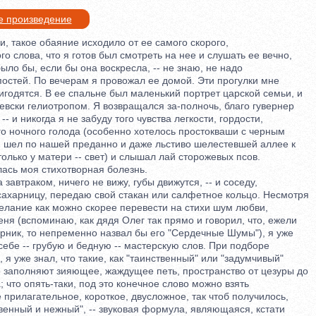
е произведение
 такое обаяние исходило от ее самого скорого,
 слова, что я готов был смотреть на нее и слушать ее вечно,
ыло бы, если бы она воскресла, -- не знаю, не надо
стей. По вечерам я провожал ее домой. Эти прогулки мне
одятся. В ее спальне был маленький портрет царской семьи, и
вски гелиотропом. Я возвращался за-полночь, благо гувернер
 и никогда я не забуду того чувства легкости, гордости,
о ночного голода (особенно хотелось простокваши с черным
 шел по нашей преданно и даже льстиво шелестевшей аллее к
ько у матери -- свет) и слышал лай сторожевых псов.
ась моя стихотворная болезнь.
автраком, ничего не вижу, губы движутся, -- и соседу,
арницу, передаю свой стакан или салфетное кольцо. Несмотря
ание как можно скорее перевести на стихи шум любви,
 (вспоминаю, как дядя Олег так прямо и говорил, что, ежели
ник, то непременно назвал бы его "Сердечные Шумы"), я уже
бе -- грубую и бедную -- мастерскую слов. При подборе
 уже знал, что такие, как "таинственный" или "задумчивый"
заполняют зияющее, жаждущее петь, пространство от цезуры до
что опять-таки, под это конечное слово можно взять
рилагательное, короткое, двусложное, так чтоб получилось,
енный и нежный", -- звуковая формула, являющаяся, кстати