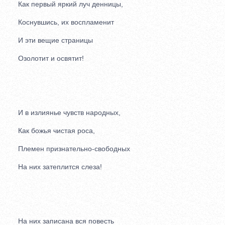
Как первый яркий луч денницы,
Коснувшись, их воспламенит
И эти вещие страницы
Озолотит и освятит!
И в излиянье чувств народных,
Как божья чистая роса,
Племен признательно-свободных
На них затеплится слеза!
На них записана вся повесть