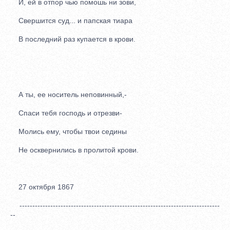
И, ей в отпор чью помошь ни зови,
Свершится суд... и папская тиара
В последний раз купается в крови.
А ты, ее носитель неповинный,-
Спаси тебя господь и отрезви-
Молись ему, чтобы твои седины
Не осквернились в пролитой крови.
27 октября 1867
------------------------------------------------------------------------------
--