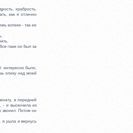
рость, храбрость,
ать, как я отлично
ь копеек - так ее
ь.
ить.
Все-таки он был за
: интересно было,
шь опеку над моей
мнату, в передней
, - и выскочила из
у звонил. Потом он
. я ушла и вернусь