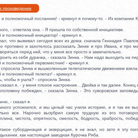
е произведение
 полномочный посланник! - крикнул я почему-то. - Из компании К
о, - ответила она. - Я пришла по собственной инициативе.
 полномочный инициатор! - крикнул я.
, что выживал сегодня всех из дома: сначала Геннадия Павлови
о противно и захотелось рассказать Зинке и про Ивана, и про ма
воряться перед ней, что у меня все просто и замечательно.
оить из себя дурачка, - сказала Зинка. - Нам надо выходить на пе
 полномочный первоместник! - крикнул я.
 спросила Зинка и вышколенным телепатическим движением взяла 
 полномочный телепат! - крикнул я.
 чтобы я ушла? - спросила Зинка.
азал я, - у меня плохое настроение... Двойка и так далее. Конец с
ловину побежден, - сказала Зинка. - Это суворовская заповедь
ю, - сказал я.
о успокоился, и мы целый час учили историю, и я так ее выу
льно все. Нарочно вызубрил самую трудную из его поговорок
плина, чистота, опрятность, смелость, бодрость, храбрость, побед
ое субординация и экзерциция, я не знал, но зато я эту пого
дыхании, как настоящая заводная Курочка Ряба.