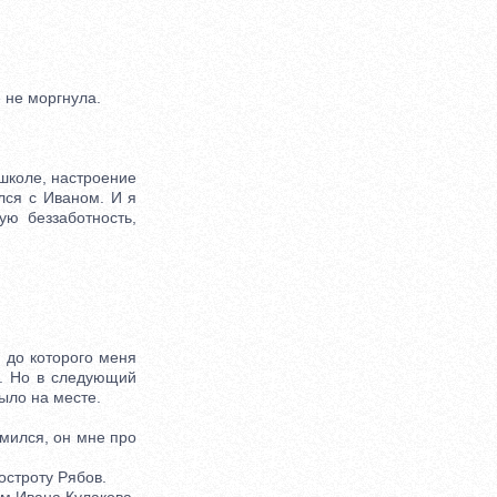
 не моргнула.
школе, настроение
лся с Иваном. И я
ую беззаботность,
.
 до которого меня
а. Но в следующий
ыло на месте.
омился, он мне про
остроту Рябов.