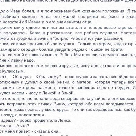
авлено на свое место, и я снова для всех стал ближайшим друго
 Иван болел, и я по-прежнему был хозяином положения. Я так
 выбирал момент, когда его милой сестрички не было в клас
новостей об Иване и о его знаменитом отце.
ел книгу одного летчика-испытателя и теперь вовсю строчил 
о получалось. Когда я рассказывал, все ребята слушали. Настоя
е этот зубрила и вечный "остряк" Рябов и тот уши развесил.
и, самому противно было слушать. Только по утрам, когда откры
 замирало сердце - боялся увидеть рядом с Тошкой ее брата.
те со мной из школы вышел Рябов. Мы прошлись немного вместе, 
не к Ивану надо.
лся, поставил на меня свои круглые, испуганные глаза и попрос
 Кулаковым.
л я. - Обалдел... К больному? - повернулся и зашагал своей дорог
хоньку и думал о своей жизни, о матери, которая теперь всег
 время смотрела на меня, точно я виновник всех ее неудач. И
нулся носом к носу с Ленкой и Зиной.
стояли, точно попали сюда совершенно случайно, и ели мороже
сь встречать этих птичек: Зинку, которая обо всем догадывается, 
отерял, может быть, лучшего друга. Но они так обрадовались, как б
 назад, а полстолетия.
идешь? - робко прошептала Ленка.
ил я. - А что?
меня привет, - сказала она.