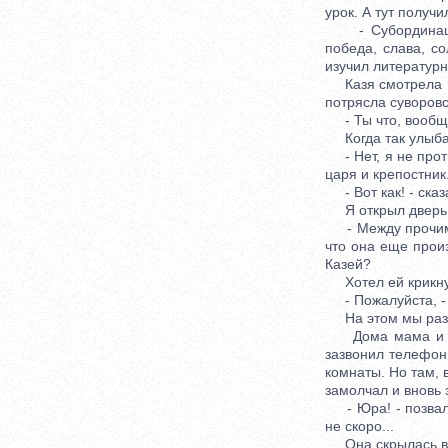
урок. А тут получ
- Субординация, 
победа, слава, со
изучил литературн
Казя смотрела на
потрясла суворовс
- Ты что, вообще
Когда так улыбают
- Нет, я не проти
царя и крепостник
- Вот как! - сказа
Я открыл дверь ли
- Между прочим, 
что она еще прои
Казей?
Хотел ей крикнуть
- Пожалуйста, - с
На этом мы раз
Дома мама и дед 
зазвонил телефон.
комнаты. Но там, 
замолчал и вновь 
- Юра! - позвала 
не скоро...
Она скрылась в ко