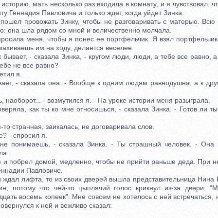
орию, мать несколько раз входила в комнату, и я чувствовал, ч
ту Геннадия Павловича и только ждет, когда уйдет Зинка.
ел провожать Зинку, чтобы не разговаривать с матерью. Всю 
но: она шла рядом со мной и величественно молчала.
ила меня, чтобы я понес ее портфельчик. Я взял портфельчик
змахиваешь им на ходу, делается веселее.
бывает, - сказала Зинка, - кругом люди, люди, а тебе все равно, 
тебе не все равно?
етил я.
, - сказала она. - Вообще к одним людям равнодушна, а к други
 наоборот... - возмутился я. - На уроке истории меня разыграла.
яла, как ты ко мне относишься, - сказала Зинка. - Готов ли ты
о странная, заикалась, не договаривала слов.
? - спросил я.
понимаешь, - сказала Зинка. - Ты страшный человек. - Она 
ла.
 побрел домой, медленно, чтобы не прийти раньше деда. При н
еннадии Павловиче.
ждал лифта, то из своих дверей вышла представительница Нина 
н, потому что чей-то цыплячий голос крикнул из-за двери: "
цать восемь копеек". Мне совсем не хотелось с ней встречаться, н
Повернулся к ней и вежливо сказал: