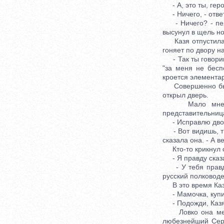
- А, это ты, геро
- Ничего, - ответ
- Ничего? - пере
высунул в щель но
Казя отпустила д
гоняет по двору н
- Так ты говоришь
"за меня не бесп
кроется элементар
Совершенно было 
открыл дверь.
Мало мне было
представительница
- Исправлю двойк
- Вот видишь, ты
сказала она. - А в
Кто-то крикнул св
- Я правду сказал
- У тебя правда 
русский полководец
В это время Казя
- Мамочка, купи 
- Подожди, Казя. 
Ловко она меня 
любезнейший Серг