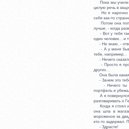
Пока мы учили ист
целую речь в защи
Но я нарочно пош
себя как-то стран
Потом она попрос
лучше, - когда ра
- Вот у тебя так 
один человек... и 
- Не знаю, - отв
- А у меня бывает
тебе, например...
- Нечего сказать,
- Просто я провер
других...
Она была какая-т
- Зачем это тебе
- Ничего ты не 
портфель и убежа
А я повернулся и
разговаривать о Г
Когда я стоял и 
она шла в магази
мороженое за двад
кто-то задержал. 
- Здрасте!