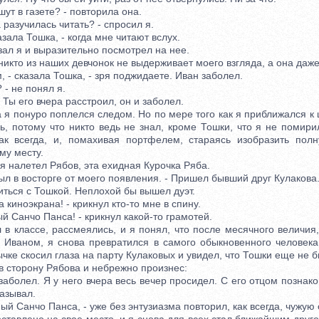
т в газете? - повторила она.
разучилась читать? - спросил я.
ала Тошка, - когда мне читают вслух.
ал я и выразительно посмотрел на нее.
кто из наших девчонок не выдерживает моего взгляда, а она даже
 сказала Тошка, - зря поджидаете. Иван заболел.
- не понял я.
ы его вчера расстроил, он и заболел.
 понуро поплелся следом. Но по мере того как я приближался к 
ь, потому что никто ведь не знал, кроме Тошки, что я не помири
ак всегда, и, помахивая портфелем, стараясь изобразить полн
му месту.
алетел Рябов, эта ехидная Курочка Ряба.
ыл в восторге от моего появления. - Пришел бывший друг Кулакова
ся с Тошкой. Неплохой бы вышел дуэт.
иноэкрана! - крикнул кто-то мне в спину.
Санчо Панса! - крикнул какой-то грамотей.
 классе, рассмеялись, и я понял, что после месячного величия,
 Иваном, я снова превратился в самого обыкновенного человек
чке скосил глаза на парту Кулаковых и увидел, что Тошки еще не б
сторону Рябова и небрежно произнес:
болел. Я у него вчера весь вечер просидел. С его отцом познак
азывал.
й Санчо Панса, - уже без энтузиазма повторил, как всегда, чужую 