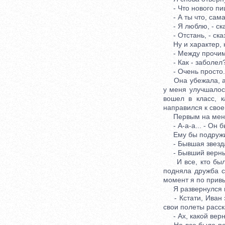
- Что нового пишу
- А ты что, сама 
- Я люблю, - сказ
- Отстань, - сказ
Ну и характер, ни
- Между прочим, -
- Как - заболел? 
- Очень просто. Т
Она убежала, а я
у меня улучшалос
вошел в класс, к
направился к свое
Первым на меня н
- А-а-а... - Он б
Ему бы подружить
- Бывшая звезда к
- Бывший верный 
И все, кто был в
подняла дружба с
момент я по привы
Я развернулся в 
- Кстати, Иван за
свои полеты расск
- Ах, какой верны