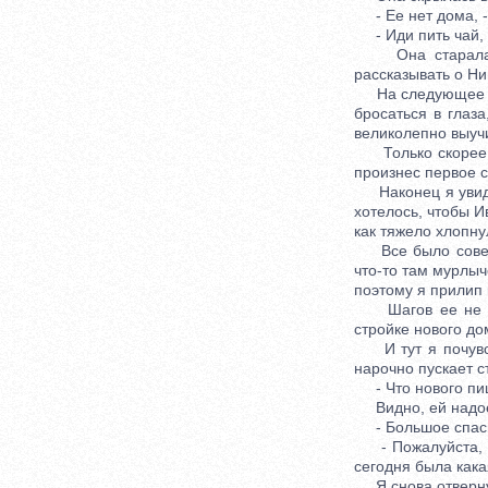
- Ее нет дома, - с
- Иди пить чай, 
Она старалась в
рассказывать о Ни
На следующее утр
бросаться в глаза
великолепно выучи
Только скорее б
произнес первое с
Наконец я увидел
хотелось, чтобы И
как тяжело хлопнул
Все было соверше
что-то там мурлыч
поэтому я прилип 
Шагов ее не был
стройке нового до
И тут я почувств
нарочно пускает с
- Что нового пишу
Видно, ей надое
- Большое спасибо
- Пожалуйста, - 
сегодня была кака
Я снова отвернулс