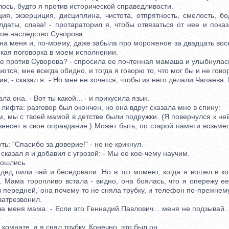
илось, будто я против исторической справедливости.
экзерциция, дисциплина, чистота, отпрятность, смелость, бод
лдаты, слава! - протараторил я, чтобы отвязаться от нее и показ
ое наследство Суворова.
 меня и, по-моему, даже забыла про мороженое за двадцать восем
кая поговорка в моем исполнении.
 против Суворова? - спросила ее почтенная мамаша и улыбнулас
ся, мне всегда обидно, и тогда я говорю то, что мог бы и не говор
в, - сказал я. - Но мне не хочется, чтобы из него делали Чапаева. 
.
ла она. - Вот ты какой... - и прикусила язык.
фта: разговор был окончен, но она вдруг сказала мне в спину:
мы с твоей мамой в детстве были подружки. (Я повернулся к ней
знесет в свое оправдание.) Может быть, по старой памяти возьме
: "Спасибо за доверие!" - но не крикнул.
казал я и добавил с угрозой: - Мы ее кое-чему научим.
ошлись.
пили чай и беседовали. Но в тот момент, когда я вошел в ко
 Мама торопливо встала - видно, она боялась, что я опережу ее
в передней, она почему-то не сняла трубку, и телефон по-прежнем
затрезвонил.
меня мама. - Если это Геннадий Павлович... меня не подзывай..
мнате, а я снял трубку. Конечно, это был он.