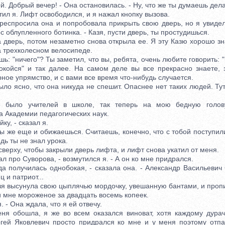
й. Добрый вечер! - Она остановилась. - Ну, что же ты думаешь дел
ил я. Лифт освободился, и я нажал кнопку вызова.
спросила она и попробовала прикрыть свою дверь, но я увидел, 
с облупленного ботинка. - Казя, пусти дверь, ты простудишься.
верь, потом незаметно снова открыла ее. Я эту Казю хорошо зн
а трехколесном велосипеде.
: "ничего"? Ты заметил, что вы, ребята, очень любите говорить: "н
окойся" и так далее. На самом деле вы все прекрасно знаете, 
ное упрямство, и с вами все время что-нибудь случается.
ясно, что она никуда не спешит. Опаснее нет таких людей. Тут
 учителей в школе, так теперь на мою бедную голову
 Академии педагогических наук.
у, - сказал я.
 же еще и обижаешься. Считаешь, конечно, что с тобой поступили
едь ты не знал урока.
ерху, чтобы закрыли дверь лифта, и лифт снова укатил от меня.
 про Суворова, - возмутился я. - А он ко мне придрался.
получилась однобокая, - сказала она. - Александр Васильевич 
 и патриот...
 высунула свою цыплячью мордочку, увешанную бантами, и проп
мне мороженое за двадцать восемь копеек.
- Она ждала, что я ей отвечу.
обошла, я же во всем оказался виноват, хотя каждому дурачк
ей Яковлевич просто придрался ко мне и у меня поэтому отпа