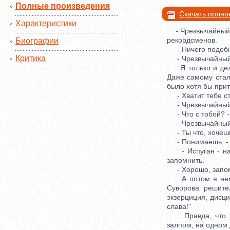
Полные произведения
Скачать полно
Характеристики
- Чрезвычайный и
рекордсменов.
Биографии
- Ничего подобног
Критика
- Чрезвычайный и
Я только и делал
Даже самому стал
было хотя бы прит
- Хватит тебе стр
- Чрезвычайный и
- Что с тобой? -
- Чрезвычайный и
- Ты что, хочешь,
- Понимаешь, - ск
- Испуган - напо
запомнить.
- Хорошо, запомн
А потом я немног
Суворова решите
экзерциция, дисци
слава!"
Правда, что так
залпом, на одном 