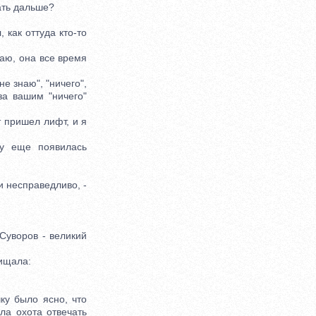
ать дальше?
как оттуда кто-то
аю, она все время
е знаю", "ничего",
за вашим "ничего"
 пришел лифт, и я
 еще появилась
 несправедливо, -
Суворов - великий
ищала:
у было ясно, что
ла охота отвечать