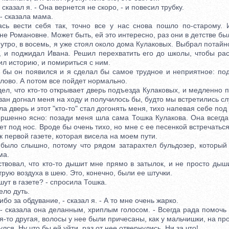
казал я. - Она вернется не скоро, - и повесил трубку.
- сказала мама.
ести себя так, точно все у нас снова пошло по-старому. И
не Романовне. Может быть, ей это интересно, раз они в детстве бы
о, в восемь, я уже стоял около дома Кулаковых. Выбрал потайно
, и поджидал Ивана. Решил перехватить его до школы, чтобы рас
л историю, и помириться с ним.
ы он появился и я сделал бы самое трудное и неприятное: под
лово. А потом все пойдет нормально.
, что кто-то открывает дверь подъезда Кулаковых, и медленно 
ван догнал меня на ходу и получилось бы, будто мы встретились с
а дверь и этот "кто-то" стал догонять меня, тихо напевая себе под 
нно ясно: позади меня шла сама Тошка Кулакова. Она всегда 
ет под нос. Вроде бы очень тихо, но мне с ее песенкой встречаться
к первой газете, которая висела на моем пути.
о слышно, потому что рядом затарахтел бульдозер, который 
ма.
овал, что кто-то дышит мне прямо в затылок, и не просто дышит
трую воздуха в шею. Это, конечно, были ее штучки.
т в газете? - спросила Тошка.
ло дуть.
 за обдувание, - сказал я. - А то мне очень жарко.
сказала она деланным, хриплым голосом. - Всегда рада помочь 
я-то другая, волосы у нее были причесаны, как у мальчишки, на пр
я. Ну что бы ей уйти, раз от нее отвернулись. Ни за что!