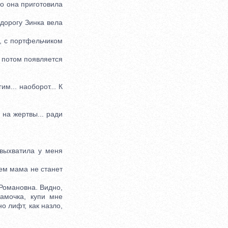
то она приготовила
дорогу Зинка вела
, с портфельчиком
а потом появляется
м... наоборот... К
 на жертвы... ради
выхватила у меня
ем мама не станет
Романовна. Видно,
Мамочка, купи мне
о лифт, как назло,