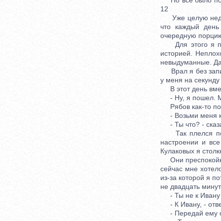
Но все было пост
12
Уже целую недолю
что каждый день
очередную порцию 
Для этого я проч
историей. Неплох
невыдуманные. Даж
Врал я без запинк
у меня на секунду
В этот день вмес
- Ну, я пошел. М
Рябов как-то помя
- Возьми меня к
- Ты что? - сказа
Так плелся поти
настроении и все
Кулаковых я столк
Они преспокойно 
сейчас мне хотело
из-за которой я п
не двадцать минут
- Ты не к Ивану 
- К Ивану, - ответ
- Передай ему от 