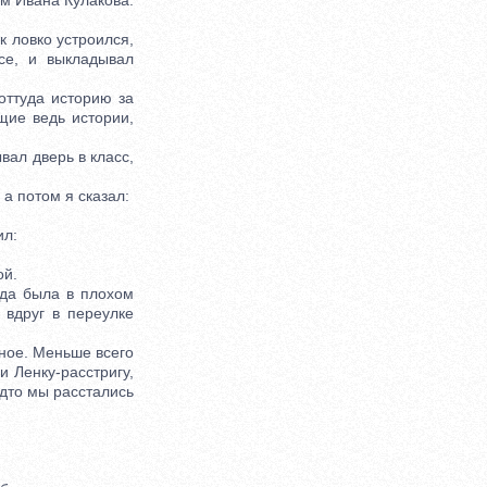
м Ивана Кулакова.
 ловко устроился,
се, и выкладывал
оттуда историю за
щие ведь истории,
вал дверь в класс,
а потом я сказал:
ил:
ой.
да была в плохом
 вдруг в переулке
ное. Меньше всего
и Ленку-расстригу,
удто мы расстались