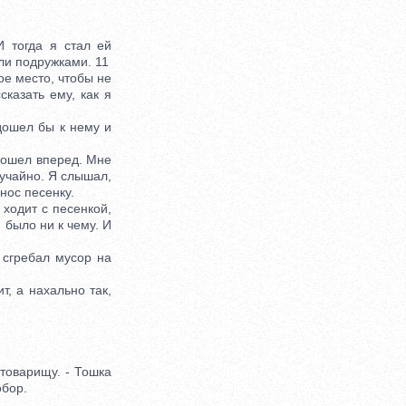
 тогда я стал ей
ли подружками. 11
е место, чтобы не
сказать ему, как я
ошел бы к нему и
пошел вперед. Мне
лучайно. Я слышал,
нос песенку.
ходит с песенкой,
 было ни к чему. И
сгребал мусор на
, а нахально так,
товарищу. - Тошка
обор.