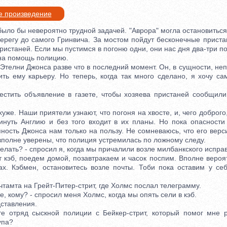
е произведение
ыло бы невероятно трудной задачей. "Аврора" могла остановитьс
ерегу до самого Гринвича. За мостом пойдут бесконечные приста
истаней. Если мы пустимся в погоню одни, они нас дня два-три по
на помощь полицию.
телни Джонса разве что в последний момент. Он, в сущности, неп
ить ему карьеру. Но теперь, когда так много сделано, я хочу са
ить объявление в газете, чтобы хозяева пристаней сообщили 
же. Наши приятели узнают, что погоня на хвосте, и, чего доброго,
инуть Англию и без того входит в их планы. Но пока опасности 
ность Джонса нам только на пользу. Не сомневаюсь, что его вер
вполне уверены, что полиция устремилась по ложному следу.
лать? - спросил я, когда мы причалили возле милбанкского испра
эб, поедем домой, позавтракаем и часок поспим. Вполне вероятн
х. Кэбмен, остановитесь возле почты. Тоби пока оставим у с
мта на Грейт-Питер-стрит, где Холмс послал телеграмму.
 кому? - спросил меня Холмс, когда мы опять сели в кэб.
тавления.
ряд сыскной полиции с Бейкер-стрит, который помог мне р
упа?