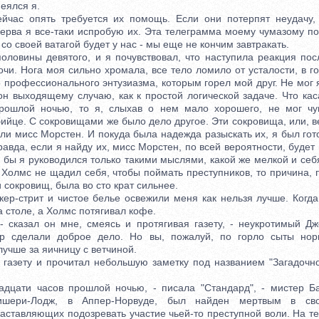
еялся я.
с опять требуется их помощь. Если они потерпят неудачу,
ерва я все-таки испробую их. Эта телеграмма моему чумазому по
 со своей ватагой будет у нас - мы еще не кончим завтракать.
вины девятого, и я почувствовал, что наступила реакция посл
чи. Нога моя сильно хромала, все тело ломило от усталости, в г
 профессионального энтузиазма, которым горел мой друг. Не мог 
вон выходящему случаю, как к простой логической задаче. Что ка
прошлой ночью, то я, слыхав о нем мало хорошего, не мог чув
бийце. С сокровищами же было дело другое. Эти сокровища, или, ве
и мисс Морстен. И покуда была надежда разыскать их, я был гот
авда, если я найду их, мисс Морстен, по всей вероятности, будет
и бы я руководился только такими мыслями, какой же мелкой и се
 Холмс не щадил себя, чтобы поймать преступников, то причина,
 сокровищ, была во сто крат сильнее.
стрит и чистое белье освежили меня как нельзя лучше. Когда 
а столе, а Холмс потягивал кофе.
казал он мне, смеясь и протягивая газету, - неукротимый Дж
ер сделали доброе дело. Но вы, пожалуй, по горло сыты норв
учше за яичницу с ветчиной.
азету и прочитал небольшую заметку под названием "Загадочно
ти часов прошлой ночью, - писала "Стандард", - мистер Б
шери-Лодж, в Аппер-Норвуде, был найден мертвым в св
заставляющих подозревать участие чьей-то преступной воли. На 