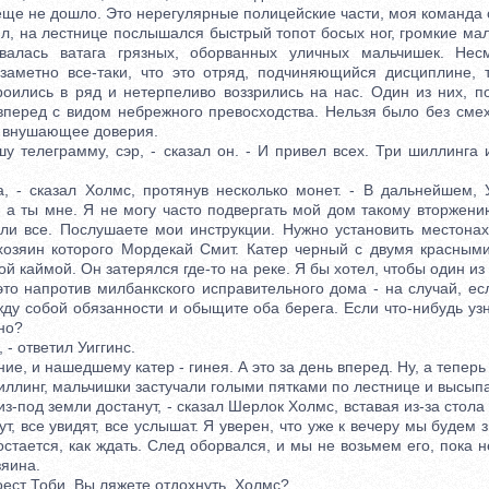
ще не дошло. Это нерегулярные полицейские части, моя команда с
 на лестнице послышался быстрый топот босых ног, громкие мал
валась ватага грязных, оборванных уличных мальчишек. Не
заметно все-таки, что это отряд, подчиняющийся дисциплине, 
оились в ряд и нетерпеливо воззрились на нас. Один из них, 
 вперед с видом небрежного превосходства. Нельзя было без смех
е внушающее доверия.
елеграмму, сэр, - сказал он. - И привел всех. Три шиллинга 
 сказал Холмс, протянув несколько монет. - В дальнейшем, Уи
, а ты мне. Я не могу часто подвергать мой дом такому вторжени
ли все. Послушаете мои инструкции. Нужно установить местона
 хозяин которого Мордекай Смит. Катер черный с двумя красным
ой каймой. Он затерялся где-то на реке. Я бы хотел, чтобы один из
то напротив милбанкского исправительного дома - на случай, ес
ду собой обязанности и обыщите оба берега. Если что-нибудь уз
но?
- ответил Уиггинс.
, и нашедшему катер - гинея. А это за день вперед. Ну, а теперь 
ллинг, мальчишки застучали голыми пятками по лестнице и высыпа
-под земли достанут, - сказал Шерлок Холмс, вставая из-за стола и
т, все увидят, все услышат. Я уверен, что уже к вечеру мы будем зн
остается, как ждать. След оборвался, и мы не возьмем его, пока 
зяина.
ест Тоби. Вы ляжете отдохнуть, Холмс?