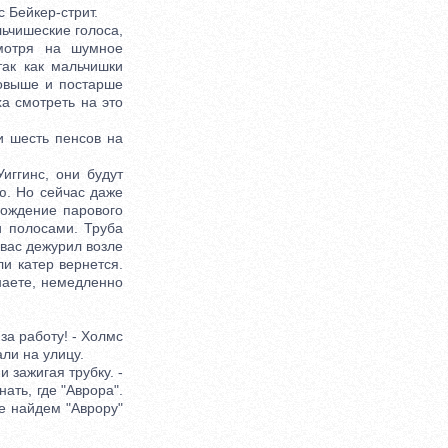
 Бейкер-стрит.
ьчишеские голоса,
смотря на шумное
так как мальчишки
повыше и постарше
а смотреть на это
и шесть пенсов на
ггинс, они будут
ю. Но сейчас даже
хождение парового
и полосами. Труба
 вас дежурил возле
ли катер вернется.
наете, немедленно
за работу! - Холмс
ли на улицу.
 зажигая трубку. -
ать, где "Аврора".
не найдем "Аврору"