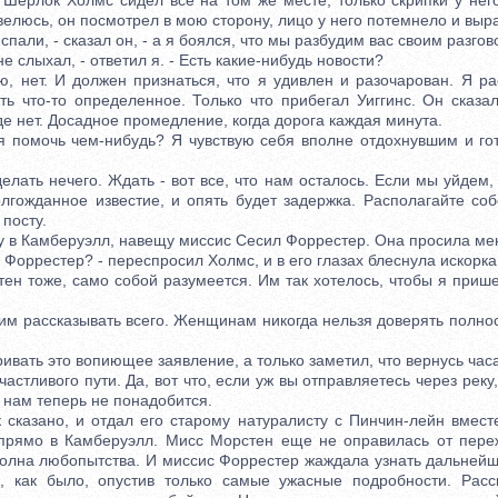
 Шерлок Холмс сидел все на том же месте, только скрипки у него
велюсь, он посмотрел в мою сторону, лицо у него потемнело и выра
пали, - сказал он, - а я боялся, что мы разбудим вас своим разгов
е слыхал, - ответил я. - Есть какие-нибудь новости?
ет. И должен признаться, что я удивлен и разочарован. Я ра
ть что-то определенное. Только что прибегал Уиггинс. Он сказал
де нет. Досадное промедление, когда дорога каждая минута.
помочь чем-нибудь? Я чувствую себя вполне отдохнувшим и гот
.
ать нечего. Ждать - вот все, что нам осталось. Если мы уйдем,
лгожданное известие, и опять будет задержка. Располагайте собо
 посту.
 в Камберуэлл, навещу миссис Сесил Форрестер. Она просила мен
оррестер? - переспросил Холмс, и в его глазах блеснула искорка
 тоже, само собой разумеется. Им так хотелось, чтобы я пришел
м рассказывать всего. Женщинам никогда нельзя доверять полно
ать это вопиющее заявление, а только заметил, что вернусь часа
тливого пути. Да, вот что, если уж вы отправляетесь через реку,
 нам теперь не понадобится.
азано, и отдал его старому натуралисту с Пинчин-лейн вмест
 прямо в Камберуэлл. Мисс Морстен еще не оправилась от пере
полна любопытства. И миссис Форрестер жаждала узнать дальнейш
е, как было, опустив только самые ужасные подробности. Расс