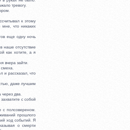
 в руках не было.
жало тревогу.
ором.
ссчитывал к этому
 мне, что никаких
ов еще одну ночь
 в наше отсутствие
й как хотите, а я
я вчера зайти.
 смеха.
 и рассказал, что
стью, даже лучшим
 через два.
 захватите с собой
е с полсовереном.
живаний прошлого
ий ход событий. Я
казывая о смерти