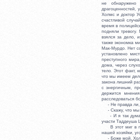
не обнаружено 
драгоценностей, 
Холмс и доктор У
счастливой случа
время в полицейск
подняли тревогу
взялся за дело, 
также экономка ми
Мак-Мурдо. Нет с
установлено мис
преступного мира,
дома, через слух
тело. Этот факт, 
что мы имеем дел
закона лишний раз
с энергичным, пр
держится мнения
расследоваться бо
- Не правда ли, в
- Скажу, что мы с
- И я так думаю.
участи Таддеуша 
В этот миг в при
нашей хозяйки, уг
- Боже мой, Холмс