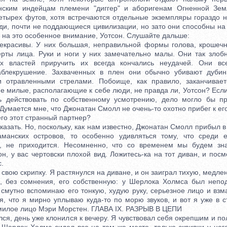
нским индейцам племени "диггер" и аборигенам Огненной Зем
четырех футов, хотя встречаются отдельные экземпляры гораздо н
ди, почти не поддающиеся цивилизации, но зато они способны н
 на это особенное внимание, Уотсон. Слушайте дальше:
асивы. У них большая, неправильной формы голова, крошечны
рты лица. Руки и ноги у них замечательно малы. Они так злобн
их властей приручить их всегда кончались неудачей. Они вс
аблекрушение. Захваченных в плен они обычно убивают дуби
и отравленными стрелами. Побоище, как правило, заканчивает
е милые, располагающие к себе люди, не правда ли, Уотсон? Если
ь действовать по собственному усмотрению, дело могло бы п
Думается мне, что Джонатан Смолл не очень-то охотно прибег к е
го этот странный партнер?
зать. Но, поскольку, как нам известно, Джонатан Смолл прибыл в
аманских островов, то особенно удивляться тому, что среди е
, не приходится. Несомненно, что со временем мы будем зна
н, у вас чертовски плохой вид. Ложитесь-ка на тот диван, и посм
.
свою скрипку. Я растянулся на диване, и он заиграл тихую, медл
, без сомнения, его собственную: у Шерлока Холмса был непо
 смутно вспоминаю его тонкую, худую руку, серьезное лицо и взм
я, что я мирно уплываю куда-то по морю звуков, и вот я уже в 
милое лицо Мэри Морстен. ГЛАВА IX. РАЗРЫВ В ЦЕПИ
я, день уже клонился к вечеру. Я чувствовал себя окрепшим и по