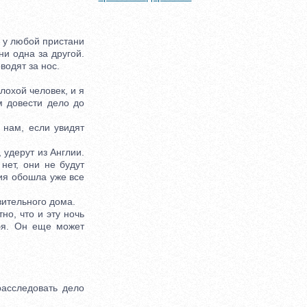
я у любой пристани
ни одна за другой.
водят за нос.
лохой человек, и я
м довести дело до
нам, если увидят
 удерут из Англии.
нет, они не будут
сия обошла уже все
вительного дома.
о, что и эту ночь
ебя. Он еще может
асследовать дело