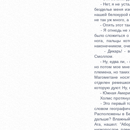
- Нет, я не устал
безделье меня из
нашей белокурой 
не так уж много, 
- Опять этот та
- Я отнюдь не хоч
было сложиться о
нога, пальцы ко
наконечником, оче
- Дикарь! - вос
Смоллом.
- Ну, едва ли, - 
но потом мое мне
племена, но таких
Магометане носят
отделен ремешком
которую дуют. Ну,
- Южная Америка,
Холмс протянул р
- Это первый том
словом географиче
Расположены в Бен
дальше? Влажный 
Ага, нашел: "Або
низкорослое пле