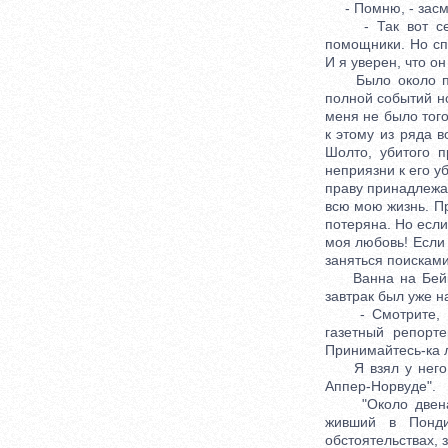
- Помню, - засм
- Так вот сейча
помощники. Но сп
И я уверен, что он
Было около поло
полной событий но
меня не было того
к этому из ряда 
Шолто, убитого 
неприязни к его у
праву принадлежал
всю мою жизнь. Пр
потеряна. Но есл
моя любовь! Если
заняться поисками
Ванна на Бейкер-
завтрак был уже н
- Смотрите, - с
газетный репорт
Принимайтесь-ка л
Я взял у него г
Аппер-Норвуде".
"Около двенадца
живший в Понди
обстоятельствах, 