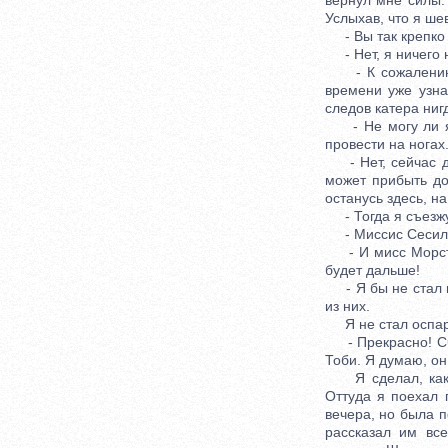
вернул мне силы.
Услыхав, что я ше
- Вы так крепко с
- Нет, я ничего н
- К сожалению, н
времени уже узна
следов катера ниг
- Не могу ли я 
провести на ногах
- Нет, сейчас дел
может прибыть до
останусь здесь, на
- Тогда я съезжу
- Миссис Сесил Ф
- И мисс Морстен
будет дальше!
- Я бы не стал и
из них.
Я не стал оспарив
- Прекрасно! Счас
Тоби. Я думаю, он
Я сделал, как ск
Оттуда я поехал
вечера, но была 
рассказал им вс