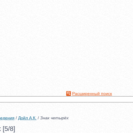
Расширенный поиск
ведения
/
Дойл А.К.
/
Знак четырёх
[5/8]