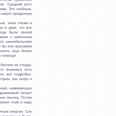
ли. Средний рост
иже. Это злобные,
а самую преданную
е, злые глазки и
ы и дики, что все
егда были грозой
нками с каменным
ся каннибальским
 бы этот красавчик
ринять еще более
го помощи.
 Англию не откуда-
го знакомых есть
ть все подробно.
отрим, как скоро я
енную, навевающую
дражаемый талант
ахи смычка. Потом
стране снов и надо
лным энергии. Сон