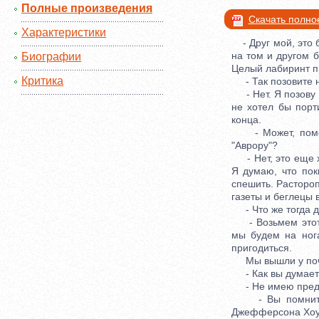
Полные произведения
Скачать полно
Характеристики
- Друг мой, это б
на том и другом б
Биографии
Целый лабиринт пр
Критика
- Так позовите 
- Нет. Я позову Э
не хотел бы порт
конца.
- Может, помест
"Аврору"?
- Нет, это еще ху
Я думаю, что пок
спешить. Растороп
газеты и беглецы 
- Что же тогда де
- Возьмем этот к
мы будем на нога
пригодиться.
Мы вышли у почта
- Как вы думаете,
- Не имею предс
- Вы помните от
Джефферсона Хо