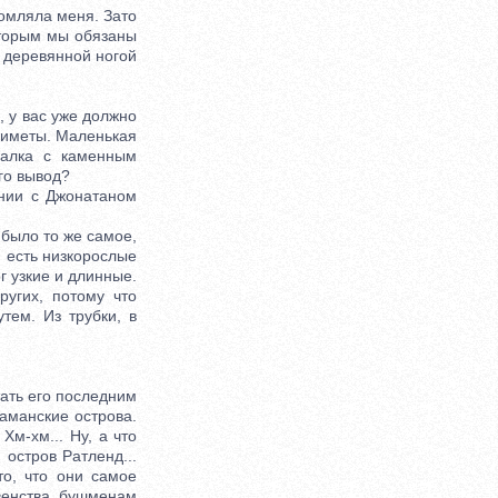
томляла меня. Зато
оторым мы обязаны
 деревянной ногой
, у вас уже должно
риметы. Маленькая
палка с каменным
го вывод?
нии с Джонатаном
 было то же самое,
 есть низкорослые
г узкие и длинные.
ругих, потому что
тем. Из трубки, в
ать его последним
даманские острова.
Хм-хм... Ну, а что
остров Ратленд...
то, что они самое
венства бушменам