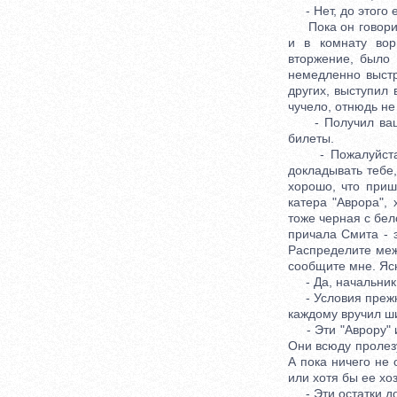
- Нет, до этого е
Пока он говорил,
и в комнату вор
вторжение, было 
немедленно выстр
других, выступил
чучело, отнюдь н
- Получил вашу т
билеты.
- Пожалуйста, -
докладывать тебе
хорошо, что приш
катера "Аврора",
тоже черная с бел
причала Смита - э
Распределите меж
сообщите мне. Яс
- Да, начальник, 
- Условия прежние
каждому вручил ши
- Эти "Аврору" из
Они всюду пролезу
А пока ничего не 
или хотя бы ее хо
- Эти остатки до