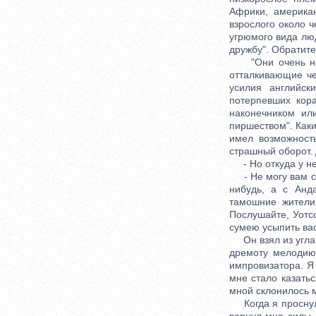
Африки, америка
взрослого около 
угрюмого вида лю
дружбу". Обратите
"Они очень некр
отталкивающие че
усилия английск
потерпевших кор
наконечником ил
пиршеством". Каки
имел возможност
страшный оборот. 
- Но откуда у не
- Не могу вам ска
нибудь, а с Анд
тамошние жители
Послушайте, Уотсо
сумею усыпить вас
Он взял из угла 
дремоту мелодию
импровизатора. Я
мне стало казатьс
мной склонилось 
Когда я проснулс