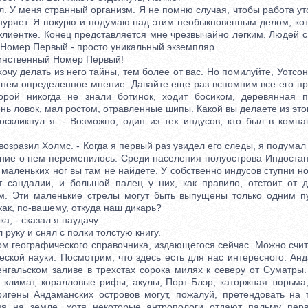
. У меня странный организм. Я не помню случая, чтобы работа у
нуряет. Я покурю и подумаю над этим необыкновенным делом, к
клиентке. Конец представляется мне чрезвычайно легким. Людей с
а Номер Первый - просто уникальный экземпляр.
инственный Номер Первый!
у делать из него тайны, тем более от вас. Но помилуйте, Уотсон
 нем определенное мнение. Давайте еще раз вспомним все его п
торой никогда не знали ботинок, ходит босиком, деревянная 
нь ловок, мал ростом, отравленные шипы. Какой вы делаете из это
кликнул я. - Возможно, один из тех индусов, кто был в компа
возразил Холмс. - Когда я первый раз увидел его следы, я подумал
ние о нем переменилось. Среди населения полуострова Индостан
 маленьких ног вы там не найдете. У собственно индусов ступни но
 сандалии, и большой палец у них, как правило, отстоит от д
. Эти маленькие стрелы могут быть выпущены только одним пу
 как, по-вашему, откуда наш дикарь?
 - сказал я наудачу.
уку и снял с полки толстую книгу.
 географического справочника, издающегося сейчас. Можно счит
ской науки. Посмотрим, что здесь есть для нас интересного. Ан
гальском заливе в трехстах сорока милях к северу от Суматры. 
климат, коралловые рифы, акулы, Порт-Блэр, каторжная тюрьма, 
ригены Андаманских островов могут, пожалуй, претендовать на 
мя на земле, хотя некоторые антропологи отдают пальму пер