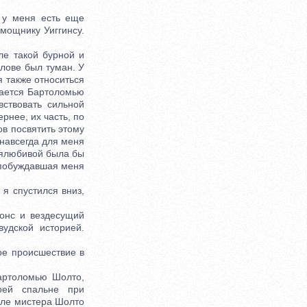
 у меня есть еще
мощнику Уиггинсу.
е такой бурной и
олове был туман. У
я также относиться
сается Бартоломью
ствовать сильной
рнее, их часть, по
ов посвятить этому
 навсегда для меня
бялюбивой была бы
 побуждавшая меня
я спустился вниз,
онс и вездесущий
удской историей.
е происшествие в
артоломью Шолто,
оей спальне при
теле мистера Шолто