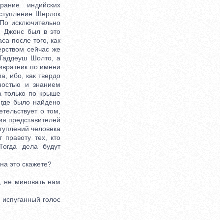
рание индийских
еступление Шерлок
 По исключительно
и Джонс был в это
са после того, как
рством сейчас же
 Таддеуш Шолто, а
ривратник по имени
, ибо, как твердо
ностью и знанием
 а только по крыше
 где было найдено
етельствует о том,
ия представителей
ступлений человека
 правоту тех, кто
Тогда дела будут
на это скажете?
, не миновать нам
 испуганный голос