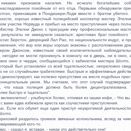
никаких признаков насилия. Но исчезло богатейшее соб
унаследованное покойным от его отца. Первыми обнаружили пр
отсон, приехавшие в Пондишери-Лодж вместе с братом убитого.
йности, хорошо известный полицейский инспектор мистер Этелн
ом участке Норвуда и прибыл на место преступления через полча
. Мистер Этелни Джонс с присущим ему профессиональным масте
и результаты не замедлили сказаться: арестован брат покойного
ссис Берстон, дворецкий Лал Рао, по национальности индус, и п
омнения, что вор или воры хорошо знакомы с расположением дома
тером Джонсом, известным своей исключительной наблюдатель
 негодяи не могли проникнуть в комнату ни в дверь, ни в окно,
овое окно и чердак, сообщающийся с кабинетом мистера Шолто,
который был установлен со всей тщательностью, непреложно свид
о не со случайными грабителями. Быстрые и эффективные действ
 демонстрируют, как полезно присутствие на месте подобных пре
оницательным умом. Мы считаем, что этот случай подтверждает
, что наша полиция должна быть более децентрализована. 
лее быстро и тщательно".
еликолепно! - улыбнулся Холмс, отпивая из чашки кофе, - Что вы 
 вами едва избежали ареста как соучастники преступления.
 Если его обуяет еще один приступ неукротимой деятельности
Шолто.
хожей раздалось громкое звяканье колокольчика, вслед за ним
оваривающей кого-то.
, - сказал я, вставая, - никак это действительно они!