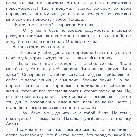
всем, что вы там записали. Но что же делать: физическая
невозможность! Так и подумал: завтра вечером во всем
оправдаюсь; потому что уж сегодня вечером невозможно
мне было не приехать к тебе, Наташа.
- Какая это записка? - спросила Наташа.
- Он у меня был, не застал, разумеется, и сильно
разругал в письме, которое мне оставил, за то, что к тебе не
хожу. И он совершенно прав. Это было вчера.
Наташа взглянула на меня.
- Но если у тебя доставало времени бывать с утра до
вечера у Катерины Федоровны... - начал было князь.
- Знаю, знаю, что ты скажешь, - перебил Алеша: - "Если
мог быть у Кати, то у тебя должно быть вдвое причин быть
здесь". Совершенно с тобой согласен и даже прибавлю от
себя: не вдвое причин, а в миллион больше причин! Но, во-
первых, бывают же странные, неожиданные события в
жизни, которые все перемешивают и ставят вверх дном. Ну,
вот и со мной случились такие события. Говорю же я, что в
эти дни я совершенно изменился, весь до конца ногтей;
стало быть, были же важные обстоятельства!
- Ах, боже мой, да что же с тобой было! Не томи,
пожалуйста! - вскричала Наташа, улыбаясь на горячку
Алеши.
В самом деле, он был немного смешон: он торопился;
слова вылетали у него быстро, часто, без порядка, какой-то