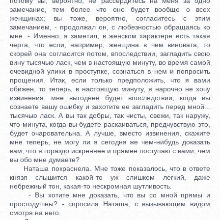
потому вы, вероятно, не рассердитесь на меня за одно
замечание, тем более что оно будет вообще о всех
женщинах; вы тоже, вероятно, согласитесь с этим
замечанием, - продолжал он, с любезностью обращаясь ко
мне. - Именно, я заметил, в женском характере есть такая
черта, что если, например, женщина в чем виновата, то
скорей она согласится потом, впоследствии, загладить свою
вину тысячью ласк, чем в настоящую минуту, во время самой
очевидной улики в проступке, сознаться в нем и попросить
прощения. Итак, если только предположить, что я вами
обижен, то теперь, в настоящую минуту, я нарочно не хочу
извинения; мне выгоднее будет впоследствии, когда вы
сознаете вашу ошибку и захотите ее загладить перед мной...
тысячью ласк. А вы так добры, так чисты, свежи, так наружу,
что минута, когда вы будете раскаиваться, предчувствую это,
будет очаровательна. А лучше, вместо извинения, скажите
мне теперь, не могу ли я сегодня же чем-нибудь доказать
вам, что я гораздо искреннее и прямее поступаю с вами, чем
вы обо мне думаете?
Наташа покраснела. Мне тоже показалось, что в ответе
князя слышится какой-то уж слишком легкий, даже
небрежный тон, какая-то нескромная шутливость.
- Вы хотите мне доказать, что вы со мной прямы и
простодушны? - спросила Наташа, с вызывающим видом
смотря на него.