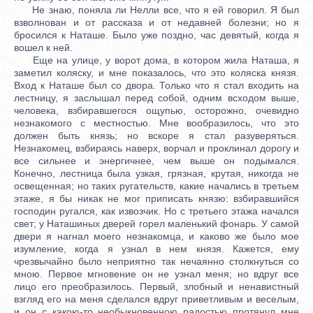
Не знаю, поняла ли Нелли все, что я ей говорил. Я был
взволнован и от рассказа и от недавней болезни; но я
бросился к Наташе. Было уже поздно, час девятый, когда я
вошел к ней.
Еще на улице, у ворот дома, в котором жила Наташа, я
заметил коляску, и мне показалось, что это коляска князя.
Вход к Наташе был со двора. Только что я стал входить на
лестницу, я заслышал перед собой, одним всходом выше,
человека, взбиравшегося ощупью, осторожно, очевидно
незнакомого с местностью. Мне вообразилось, что это
должен быть князь; но вскоре я стал разуверяться.
Незнакомец, взбираясь наверх, ворчал и проклинал дорогу и
все сильнее и энергичнее, чем выше он подымался.
Конечно, лестница была узкая, грязная, крутая, никогда не
освещенная; но таких ругательств, какие начались в третьем
этаже, я бы никак не мог приписать князю: взбиравшийся
господин ругался, как извозчик. Но с третьего этажа начался
свет; у Наташиных дверей горел маленький фонарь. У самой
двери я нагнал моего незнакомца, и каково же было мое
изумление, когда я узнал в нем князя. Кажется, ему
чрезвычайно было неприятно так нечаянно столкнуться со
мною. Первое мгновение он не узнал меня; но вдруг все
лицо его преобразилось. Первый, злобный и ненавистный
взгляд его на меня сделался вдруг приветливым и веселым,
и он с какою-то необыкновенною радостью протянул мне