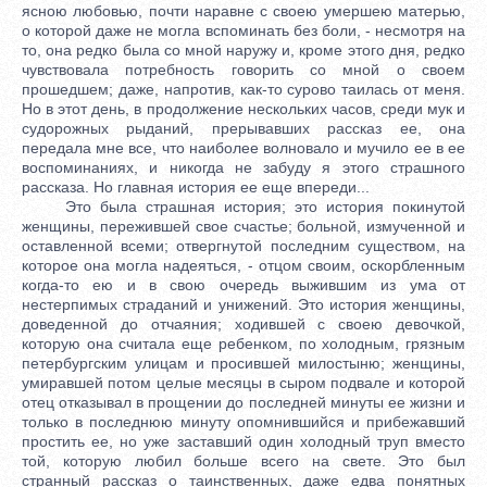
ясною любовью, почти наравне с своею умершею матерью,
о которой даже не могла вспоминать без боли, - несмотря на
то, она редко была со мной наружу и, кроме этого дня, редко
чувствовала потребность говорить со мной о своем
прошедшем; даже, напротив, как-то сурово таилась от меня.
Но в этот день, в продолжение нескольких часов, среди мук и
судорожных рыданий, прерывавших рассказ ее, она
передала мне все, что наиболее волновало и мучило ее в ее
воспоминаниях, и никогда не забуду я этого страшного
рассказа. Но главная история ее еще впереди...
Это была страшная история; это история покинутой
женщины, пережившей свое счастье; больной, измученной и
оставленной всеми; отвергнутой последним существом, на
которое она могла надеяться, - отцом своим, оскорбленным
когда-то ею и в свою очередь выжившим из ума от
нестерпимых страданий и унижений. Это история женщины,
доведенной до отчаяния; ходившей с своею девочкой,
которую она считала еще ребенком, по холодным, грязным
петербургским улицам и просившей милостыню; женщины,
умиравшей потом целые месяцы в сыром подвале и которой
отец отказывал в прощении до последней минуты ее жизни и
только в последнюю минуту опомнившийся и прибежавший
простить ее, но уже заставший один холодный труп вместо
той, которую любил больше всего на свете. Это был
странный рассказ о таинственных, даже едва понятных