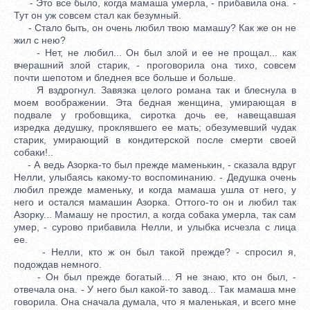
- Это все было, когда мамаша умерла, - прибавила она. -
Тут он уж совсем стал как безумный.
- Стало быть, он очень любил твою мамашу? Как же он не
жил с нею?
- Нет, не любил... Он был злой и ее не прощал... как
вчерашний злой старик, - проговорила она тихо, совсем
почти шепотом и бледнея все больше и больше.
Я вздрогнул. Завязка целого романа так и блеснула в
моем воображении. Эта бедная женщина, умирающая в
подвале у гробовщика, сиротка дочь ее, навещавшая
изредка дедушку, проклявшего ее мать; обезумевший чудак
старик, умирающий в кондитерской после смерти своей
собаки!..
- А ведь Азорка-то был прежде маменькин, - сказала вдруг
Нелли, улыбаясь какому-то воспоминанию. - Дедушка очень
любил прежде маменьку, и когда мамаша ушла от него, у
него и остался мамашин Азорка. Оттого-то он и любил так
Азорку... Мамашу не простил, а когда собака умерла, так сам
умер, - сурово прибавила Нелли, и улыбка исчезла с лица
ее.
- Нелли, кто ж он был такой прежде? - спросил я,
подождав немного.
- Он был прежде богатый... Я не знаю, кто он был, -
отвечала она. - У него был какой-то завод... Так мамаша мне
говорила. Она сначала думала, что я маленькая, и всего мне