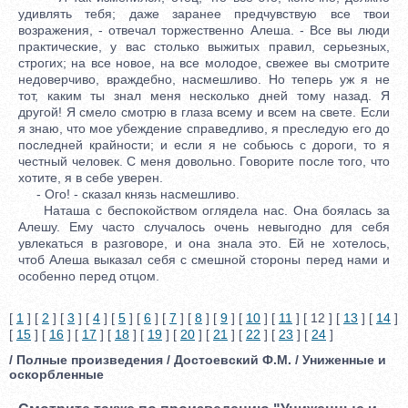
удивлять тебя; даже заранее предчувствую все твои
возражения, - отвечал торжественно Алеша. - Все вы люди
практические, у вас столько выжитых правил, серьезных,
строгих; на все новое, на все молодое, свежее вы смотрите
недоверчиво, враждебно, насмешливо. Но теперь уж я не
тот, каким ты знал меня несколько дней тому назад. Я
другой! Я смело смотрю в глаза всему и всем на свете. Если
я знаю, что мое убеждение справедливо, я преследую его до
последней крайности; и если я не собьюсь с дороги, то я
честный человек. С меня довольно. Говорите после того, что
хотите, я в себе уверен.
- Ого! - сказал князь насмешливо.
Наташа с беспокойством оглядела нас. Она боялась за
Алешу. Ему часто случалось очень невыгодно для себя
увлекаться в разговоре, и она знала это. Ей не хотелось,
чтоб Алеша выказал себя с смешной стороны перед нами и
особенно перед отцом.
[
1
] [
2
] [
3
] [
4
] [
5
] [
6
] [
7
] [
8
] [
9
] [
10
] [
11
] [ 12 ] [
13
] [
14
]
[
15
] [
16
] [
17
] [
18
] [
19
] [
20
] [
21
] [
22
] [
23
] [
24
]
/ Полные произведения / Достоевский Ф.М. / Униженные и
оскорбленные