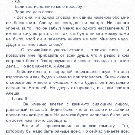
- Да.
- Если так, исполните мою просьбу.
- Заранее даю слово.
- Вот она: ни одним словом, ни одним намеком обо мне
не беспокоить Алешу ни сегодня, ни завтра. Ни одного
упрека за то, что он забыл меня; ни одного наставления. Я
именно хочу встретить его так, как будто ничего между нами
не было, чтоб он и заметить ничего не мог. Мне это надо.
Дадите вы мне такое слово?
- С величайшим удовольствием, - отвечал князь, - и
позвольте мне прибавить от всей души, что я редко в ком
встречал более благоразумного и ясного взгляда на такие
дела... Но вот, кажется, и Алеша.
Действительно, в передней послышался шум. Наташа
вздрогнула и как будто к чему-то приготовилась. Князь сидел
с серьезною миною и ожидал, что-то будет; он пристально
следил за Наташей. Но дверь отворилась, и к нам влетел
Алеша.
Глава II
Он именно влетел с каким-то сияющим лицом,
радостный, веселый. Видно было, что он весело и счастливо
провел эти четыре дня. На нем как будто написано было, что
он хотел нам что-то сообщить.
- Вот и я! - провозгласил он на всю комнату. - Тот,
которому бы надо быть раньше всех. Но сейчас узнаете все,