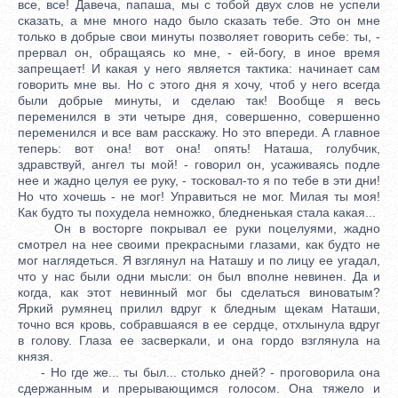
все, все! Давеча, папаша, мы с тобой двух слов не успели
сказать, а мне много надо было сказать тебе. Это он мне
только в добрые свои минуты позволяет говорить себе: ты, -
прервал он, обращаясь ко мне, - ей-богу, в иное время
запрещает! И какая у него является тактика: начинает сам
говорить мне вы. Но с этого дня я хочу, чтоб у него всегда
были добрые минуты, и сделаю так! Вообще я весь
переменился в эти четыре дня, совершенно, совершенно
переменился и все вам расскажу. Но это впереди. А главное
теперь: вот она! вот она! опять! Наташа, голубчик,
здравствуй, ангел ты мой! - говорил он, усаживаясь подле
нее и жадно целуя ее руку, - тосковал-то я по тебе в эти дни!
Но что хочешь - не мог! Управиться не мог. Милая ты моя!
Как будто ты похудела немножко, бледненькая стала какая...
Он в восторге покрывал ее руки поцелуями, жадно
смотрел на нее своими прекрасными глазами, как будто не
мог наглядеться. Я взглянул на Наташу и по лицу ее угадал,
что у нас были одни мысли: он был вполне невинен. Да и
когда, как этот невинный мог бы сделаться виноватым?
Яркий румянец прилил вдруг к бледным щекам Наташи,
точно вся кровь, собравшаяся в ее сердце, отхлынула вдруг
в голову. Глаза ее засверкали, и она гордо взглянула на
князя.
- Но где же... ты был... столько дней? - проговорила она
сдержанным и прерывающимся голосом. Она тяжело и