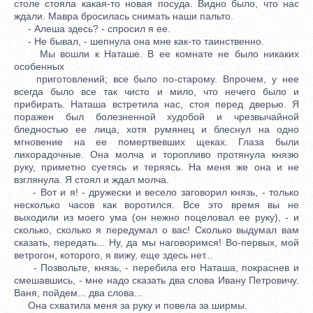
столе стояла какая-то новая посуда. Видно было, что нас
ждали. Мавра бросилась снимать наши пальто.
- Алеша здесь? - спросил я ее.
- Не бывал, - шепнула она мне как-то таинственно.
Мы вошли к Наташе. В ее комнате не было никаких
особенных
приготовлений; все было по-старому. Впрочем, у нее
всегда было все так чисто и мило, что нечего было и
прибирать. Наташа встретила нас, стоя перед дверью. Я
поражен был болезненной худобой и чрезвычайной
бледностью ее лица, хотя румянец и блеснул на одно
мгновение на ее помертвевших щеках. Глаза были
лихорадочные. Она молча и торопливо протянула князю
руку, приметно суетясь и теряясь. На меня же она и не
взглянула. Я стоял и ждал молча.
- Вот и я! - дружески и весело заговорил князь, - только
несколько часов как воротился. Все это время вы не
выходили из моего ума (он нежно поцеловал ее руку), - и
сколько, сколько я передумал о вас! Сколько выдумал вам
сказать, передать... Ну, да мы наговоримся! Во-первых, мой
ветрогон, которого, я вижу, еще здесь нет...
- Позвольте, князь, - перебила его Наташа, покраснев и
смешавшись, - мне надо сказать два слова Ивану Петровичу.
Ваня, пойдем... два слова...
Она схватила меня за руку и повела за ширмы.