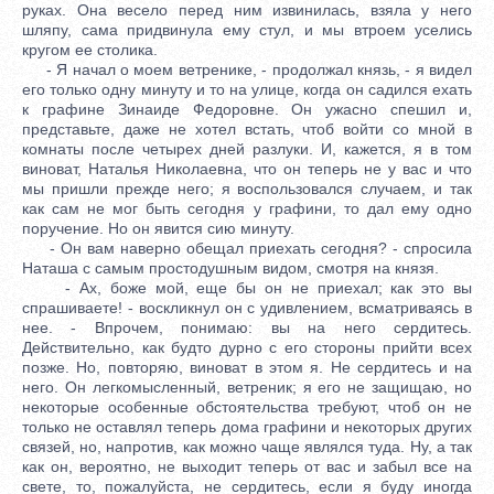
руках. Она весело перед ним извинилась, взяла у него
шляпу, сама придвинула ему стул, и мы втроем уселись
кругом ее столика.
- Я начал о моем ветренике, - продолжал князь, - я видел
его только одну минуту и то на улице, когда он садился ехать
к графине Зинаиде Федоровне. Он ужасно спешил и,
представьте, даже не хотел встать, чтоб войти со мной в
комнаты после четырех дней разлуки. И, кажется, я в том
виноват, Наталья Николаевна, что он теперь не у вас и что
мы пришли прежде него; я воспользовался случаем, и так
как сам не мог быть сегодня у графини, то дал ему одно
поручение. Но он явится сию минуту.
- Он вам наверно обещал приехать сегодня? - спросила
Наташа с самым простодушным видом, смотря на князя.
- Ах, боже мой, еще бы он не приехал; как это вы
спрашиваете! - воскликнул он с удивлением, всматриваясь в
нее. - Впрочем, понимаю: вы на него сердитесь.
Действительно, как будто дурно с его стороны прийти всех
позже. Но, повторяю, виноват в этом я. Не сердитесь и на
него. Он легкомысленный, ветреник; я его не защищаю, но
некоторые особенные обстоятельства требуют, чтоб он не
только не оставлял теперь дома графини и некоторых других
связей, но, напротив, как можно чаще являлся туда. Ну, а так
как он, вероятно, не выходит теперь от вас и забыл все на
свете, то, пожалуйста, не сердитесь, если я буду иногда