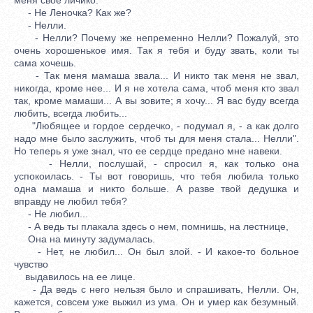
- Не Леночка? Как же?
- Нелли.
- Нелли? Почему же непременно Нелли? Пожалуй, это
очень хорошенькое имя. Так я тебя и буду звать, коли ты
сама хочешь.
- Так меня мамаша звала... И никто так меня не звал,
никогда, кроме нее... И я не хотела сама, чтоб меня кто звал
так, кроме мамаши... А вы зовите; я хочу... Я вас буду всегда
любить, всегда любить...
"Любящее и гордое сердечко, - подумал я, - а как долго
надо мне было заслужить, чтоб ты для меня стала... Нелли".
Но теперь я уже знал, что ее сердце предано мне навеки.
- Нелли, послушай, - спросил я, как только она
успокоилась. - Ты вот говоришь, что тебя любила только
одна мамаша и никто больше. А разве твой дедушка и
вправду не любил тебя?
- Не любил...
- А ведь ты плакала здесь о нем, помнишь, на лестнице,
Она на минуту задумалась.
- Нет, не любил... Он был злой. - И какое-то больное
чувство
выдавилось на ее лице.
- Да ведь с него нельзя было и спрашивать, Нелли. Он,
кажется, совсем уже выжил из ума. Он и умер как безумный.