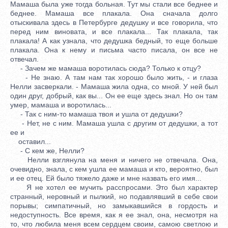
Мамаша была уже тогда больная. Тут мы стали все беднее и
беднее. Мамаша все плакала. Она сначала долго
отыскивала здесь в Петербурге дедушку и все говорила, что
перед ним виновата, и все плакала... Так плакала, так
плакала! А как узнала, что дедушка бедный, то еще больше
плакала. Она к нему и письма часто писала, он все не
отвечал.
- Зачем же мамаша воротилась сюда? Только к отцу?
- Не знаю. А там нам так хорошо было жить, - и глаза
Нелли засверкали. - Мамаша жила одна, со мной. У ней был
один друг, добрый, как вы... Он ее еще здесь знал. Но он там
умер, мамаша и воротилась...
- Так с ним-то мамаша твоя и ушла от дедушки?
- Нет, не с ним. Мамаша ушла с другим от дедушки, а тот
ее и
оставил...
- С кем же, Нелли?
Нелли взглянула на меня и ничего не отвечала. Она,
очевидно, знала, с кем ушла ее мамаша и кто, вероятно, был
и ее отец. Ей было тяжело даже и мне назвать его имя...
Я не хотел ее мучить расспросами. Это был характер
странный, неровный и пылкий, но подавлявший в себе свои
порывы; симпатичный, но замыкавшийся в гордость и
недоступность. Все время, как я ее знал, она, несмотря на
то, что любила меня всем сердцем своим, самою светлою и