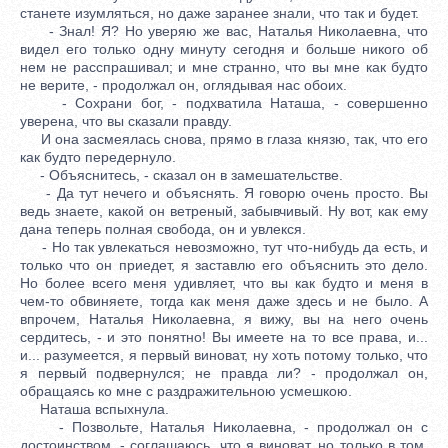
станете изумляться, но даже заранее знали, что так и будет.
- Знал! Я? Но уверяю же вас, Наталья Николаевна, что
видел его только одну минуту сегодня и больше никого об
нем не расспрашивал; и мне странно, что вы мне как будто
не верите, - продолжал он, оглядывая нас обоих.
- Сохрани бог, - подхватила Наташа, - совершенно
уверена, что вы сказали правду.
И она засмеялась снова, прямо в глаза князю, так, что его
как будто передернуло.
- Объяснитесь, - сказал он в замешательстве.
- Да тут нечего и объяснять. Я говорю очень просто. Вы
ведь знаете, какой он ветреный, забывчивый. Ну вот, как ему
дана теперь полная свобода, он и увлекся.
- Но так увлекаться невозможно, тут что-нибудь да есть, и
только что он приедет, я заставлю его объяснить это дело.
Но более всего меня удивляет, что вы как будто и меня в
чем-то обвиняете, тогда как меня даже здесь и не было. А
впрочем, Наталья Николаевна, я вижу, вы на него очень
сердитесь, - и это понятно! Вы имеете на то все права, и...
и... разумеется, я первый виноват, ну хоть потому только, что
я первый подвернулся; не правда ли? - продолжал он,
обращаясь ко мне с раздражительною усмешкою.
Наташа вспыхнула.
- Позвольте, Наталья Николаевна, - продолжал он с
достоинством, - соглашаюсь, что я виноват, но только в том,