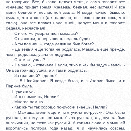
не говорила. Все, бывало, целует меня, а сама говорит: все
узнаешь; придет время, узнаешь, бедная, несчастная! И все
меня бедной и несчастной звала. И когда ночью, бывало,
думает, что я сплю (а я нарочно, не сплю, притворюсь, что
сплю), она все плачет надо мной, целует меня и говорит:
бедная, несчастная!
- Отчего же умерла твоя мамаша?
- От чахотки; теперь шесть недель будет.
- А ты помнишь, когда дедушка был богат?
- Да ведь я еще тогда не родилась. Мамаша еще прежде,
чем я родилась, ушла от дедушки.
- С кем же ушла?
- Не знаю, - отвечала Нелли, тихо и как бы задумываясь. -
Она за границу ушла, а я там и родилась.
- За границей? Где же?
- В Швейцарии. Я везде была, и в Италии была, и в
Париже была.
Я удивился.
- И ты помнишь, Нелли?
- Многое помню.
- Как же ты так хорошо по-русски знаешь, Нелли?
- Мамаша меня еще и там учила по-русски. Она была
русская, потому что ее мать была русская, а дедушка был
англичанин, но тоже как русский. А как мы сюда с мамашей
воротились полтора года назад, я и научилась совсем.