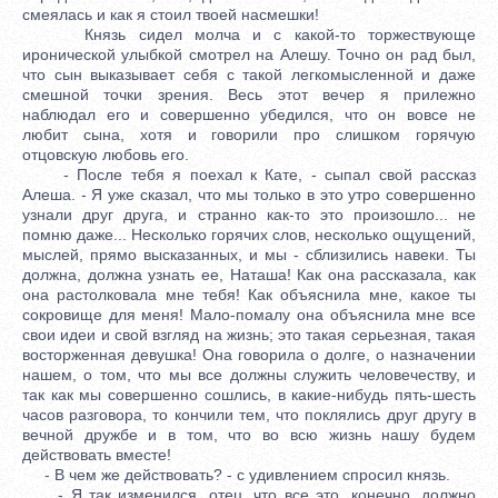
смеялась и как я стоил твоей насмешки!
Князь сидел молча и с какой-то торжествующе
иронической улыбкой смотрел на Алешу. Точно он рад был,
что сын выказывает себя с такой легкомысленной и даже
смешной точки зрения. Весь этот вечер я прилежно
наблюдал его и совершенно убедился, что он вовсе не
любит сына, хотя и говорили про слишком горячую
отцовскую любовь его.
- После тебя я поехал к Кате, - сыпал свой рассказ
Алеша. - Я уже сказал, что мы только в это утро совершенно
узнали друг друга, и странно как-то это произошло... не
помню даже... Несколько горячих слов, несколько ощущений,
мыслей, прямо высказанных, и мы - сблизились навеки. Ты
должна, должна узнать ее, Наташа! Как она рассказала, как
она растолковала мне тебя! Как объяснила мне, какое ты
сокровище для меня! Мало-помалу она объяснила мне все
свои идеи и свой взгляд на жизнь; это такая серьезная, такая
восторженная девушка! Она говорила о долге, о назначении
нашем, о том, что мы все должны служить человечеству, и
так как мы совершенно сошлись, в какие-нибудь пять-шесть
часов разговора, то кончили тем, что поклялись друг другу в
вечной дружбе и в том, что во всю жизнь нашу будем
действовать вместе!
- В чем же действовать? - с удивлением спросил князь.
- Я так изменился, отец, что все это, конечно, должно