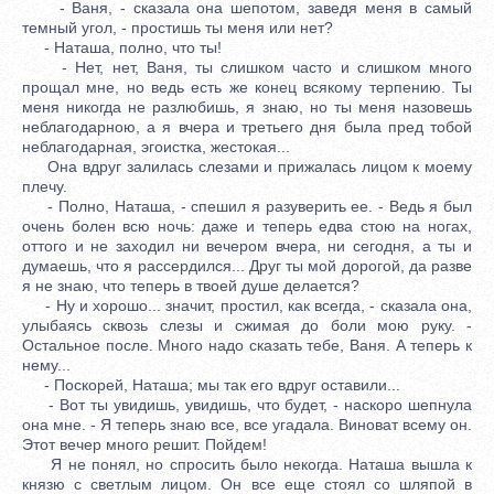
- Ваня, - сказала она шепотом, заведя меня в самый
темный угол, - простишь ты меня или нет?
- Наташа, полно, что ты!
- Нет, нет, Ваня, ты слишком часто и слишком много
прощал мне, но ведь есть же конец всякому терпению. Ты
меня никогда не разлюбишь, я знаю, но ты меня назовешь
неблагодарною, а я вчера и третьего дня была пред тобой
неблагодарная, эгоистка, жестокая...
Она вдруг залилась слезами и прижалась лицом к моему
плечу.
- Полно, Наташа, - спешил я разуверить ее. - Ведь я был
очень болен всю ночь: даже и теперь едва стою на ногах,
оттого и не заходил ни вечером вчера, ни сегодня, а ты и
думаешь, что я рассердился... Друг ты мой дорогой, да разве
я не знаю, что теперь в твоей душе делается?
- Ну и хорошо... значит, простил, как всегда, - сказала она,
улыбаясь сквозь слезы и сжимая до боли мою руку. -
Остальное после. Много надо сказать тебе, Ваня. А теперь к
нему...
- Поскорей, Наташа; мы так его вдруг оставили...
- Вот ты увидишь, увидишь, что будет, - наскоро шепнула
она мне. - Я теперь знаю все, все угадала. Виноват всему он.
Этот вечер много решит. Пойдем!
Я не понял, но спросить было некогда. Наташа вышла к
князю с светлым лицом. Он все еще стоял со шляпой в