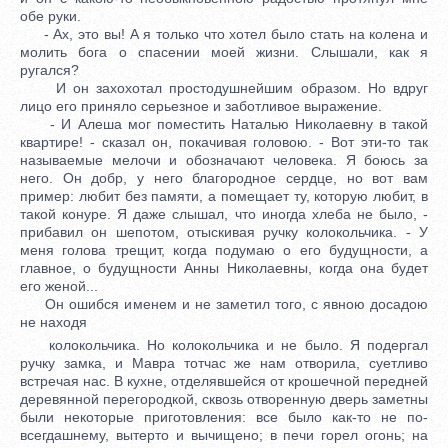
обе руки.
- Ах, это вы! А я только что хотел было стать на колена и
молить бога о спасении моей жизни. Слышали, как я
ругался?
И он захохотал простодушнейшим образом. Но вдруг
лицо его приняло серьезное и заботливое выражение.
- И Алеша мог поместить Наталью Николаевну в такой
квартире! - сказал он, покачивая головою. - Вот эти-то так
называемые мелочи и обозначают человека. Я боюсь за
него. Он добр, у него благородное сердце, но вот вам
пример: любит без памяти, а помещает ту, которую любит, в
такой конуре. Я даже слышал, что иногда хлеба не было, -
прибавил он шепотом, отыскивая ручку колокольчика. - У
меня голова трещит, когда подумаю о его будущности, а
главное, о будущности Анны Николаевны, когда она будет
его женой...
Он ошибся именем и не заметил того, с явною досадою
не находя
колокольчика. Но колокольчика и не было. Я подергал
ручку замка, и Мавра тотчас же нам отворила, суетливо
встречая нас. В кухне, отделявшейся от крошечной передней
деревянной перегородкой, сквозь отворенную дверь заметны
были некоторые приготовления: все было как-то не по-
всегдашнему, вытерто и вычищено; в печи горел огонь; на