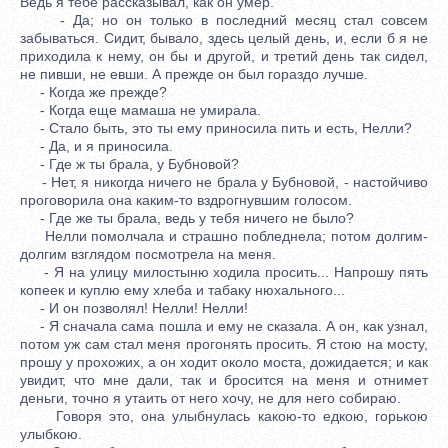
Ведь я тебе рассказывал, как он умер.
- Да; но он только в последний месяц стал совсем
забываться. Сидит, бывало, здесь целый день, и, если б я не
приходила к нему, он бы и другой, и третий день так сидел,
не пивши, не евши. А прежде он был гораздо лучше.
- Когда же прежде?
- Когда еще мамаша не умирала.
- Стало быть, это ты ему приносила пить и есть, Нелли?
- Да, и я приносила.
- Где ж ты брала, у Бубновой?
- Нет, я никогда ничего не брала у Бубновой, - настойчиво
проговорила она каким-то вздрогнувшим голосом.
- Где же ты брала, ведь у тебя ничего не было?
Нелли помолчала и страшно побледнела; потом долгим-
долгим взглядом посмотрела на меня.
- Я на улицу милостыню ходила просить... Напрошу пять
копеек и куплю ему хлеба и табаку нюхального...
- И он позволял! Нелли! Нелли!
- Я сначала сама пошла и ему не сказала. А он, как узнал,
потом уж сам стал меня прогонять просить. Я стою на мосту,
прошу у прохожих, а он ходит около моста, дожидается; и как
увидит, что мне дали, так и бросится на меня и отнимет
деньги, точно я утаить от него хочу, не для него собираю.
Говоря это, она улыбнулась какою-то едкою, горькою
улыбкою.