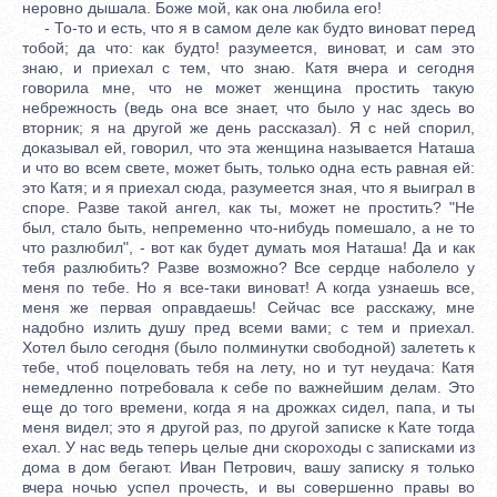
неровно дышала. Боже мой, как она любила его!
- То-то и есть, что я в самом деле как будто виноват перед
тобой; да что: как будто! разумеется, виноват, и сам это
знаю, и приехал с тем, что знаю. Катя вчера и сегодня
говорила мне, что не может женщина простить такую
небрежность (ведь она все знает, что было у нас здесь во
вторник; я на другой же день рассказал). Я с ней спорил,
доказывал ей, говорил, что эта женщина называется Наташа
и что во всем свете, может быть, только одна есть равная ей:
это Катя; и я приехал сюда, разумеется зная, что я выиграл в
споре. Разве такой ангел, как ты, может не простить? "Не
был, стало быть, непременно что-нибудь помешало, а не то
что разлюбил", - вот как будет думать моя Наташа! Да и как
тебя разлюбить? Разве возможно? Все сердце наболело у
меня по тебе. Но я все-таки виноват! А когда узнаешь все,
меня же первая оправдаешь! Сейчас все расскажу, мне
надобно излить душу пред всеми вами; с тем и приехал.
Хотел было сегодня (было полминутки свободной) залететь к
тебе, чтоб поцеловать тебя на лету, но и тут неудача: Катя
немедленно потребовала к себе по важнейшим делам. Это
еще до того времени, когда я на дрожках сидел, папа, и ты
меня видел; это я другой раз, по другой записке к Кате тогда
ехал. У нас ведь теперь целые дни скороходы с записками из
дома в дом бегают. Иван Петрович, вашу записку я только
вчера ночью успел прочесть, и вы совершенно правы во