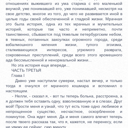
отношениях выжившего из ума старика с его маленькой
внучкой, уже понимавшей его, уже понимавшей, несмотря на
свое детство, многое из того, до чего не развивается иной в
целые годы своей обеспеченной и гладкой жизни. Мрачная
это была история, одна из тех мрачных и мучительных
историй, которые так часто и неприметно, почти
таинственно, сбываются под тяжелым петербургским небом,
в темных, потаенных закоулках огромного города, среди
взбалмошного кипения жизни, тупого эгоизма,
сталкивающихся интересов, угрюмого разврата,
сокровенных преступлений, среди всего этого кромешного
ада бессмысленной и ненормальной жизни...
Но эта история еще впереди...
ЧАСТЬ ТРЕТЬЯ
Глава I
Давно уже наступили сумерки, настал вечер, и только
тогда я очнулся от мрачного кошмара и вспомнил о
настоящем.
- Нелли, - сказал я, - вот ты теперь больна, расстроена, а
я должен тебя оставить одну, взволнованную и в слезах. Друг
мой! Прости меня и узнай, что тут есть тоже одно любимое и
непрощенное существо, несчастное, оскорбленное и
покинутое. Она ждет меня. Да и меня самого влечет теперь
после твоего рассказа так, что я, кажется, не перенесу, если
не увижу ее сейчас, сию минуту...