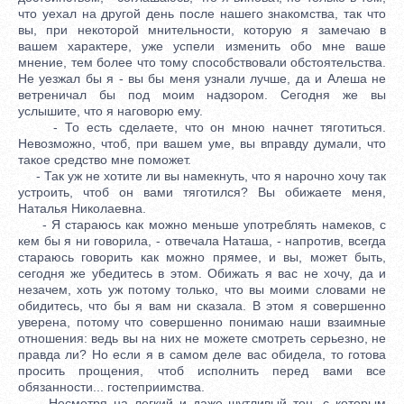
что уехал на другой день после нашего знакомства, так что
вы, при некоторой мнительности, которую я замечаю в
вашем характере, уже успели изменить обо мне ваше
мнение, тем более что тому способствовали обстоятельства.
Не уезжал бы я - вы бы меня узнали лучше, да и Алеша не
ветреничал бы под моим надзором. Сегодня же вы
услышите, что я наговорю ему.
- То есть сделаете, что он мною начнет тяготиться.
Невозможно, чтоб, при вашем уме, вы вправду думали, что
такое средство мне поможет.
- Так уж не хотите ли вы намекнуть, что я нарочно хочу так
устроить, чтоб он вами тяготился? Вы обижаете меня,
Наталья Николаевна.
- Я стараюсь как можно меньше употреблять намеков, с
кем бы я ни говорила, - отвечала Наташа, - напротив, всегда
стараюсь говорить как можно прямее, и вы, может быть,
сегодня же убедитесь в этом. Обижать я вас не хочу, да и
незачем, хоть уж потому только, что вы моими словами не
обидитесь, что бы я вам ни сказала. В этом я совершенно
уверена, потому что совершенно понимаю наши взаимные
отношения: ведь вы на них не можете смотреть серьезно, не
правда ли? Но если я в самом деле вас обидела, то готова
просить прощения, чтоб исполнить перед вами все
обязанности... гостеприимства.
Несмотря на легкий и даже шутливый тон, с которым