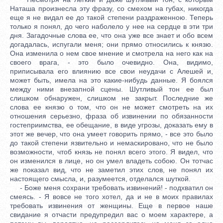
Наташа произнесла эту фразу, со смехом на губах, никогда
еще я не видал ее до такой степени раздраженною. Теперь
только я понял, до чего наболело у нее на сердце в эти три
дня. Загадочные слова ее, что она уже все знает и обо всем
догадалась, испугали меня; они прямо относились к князю.
Она изменила о нем свое мнение и смотрела на него как на
своего врага, - это было очевидно. Она, видимо,
приписывала его влиянию все свои неудачи с Алешей и,
может быть, имела на это какие-нибудь данные. Я боялся
между ними внезапной сцены. Шутливый тон ее был
слишком обнаружен, слишком не закрыт. Последние же
слова ее князю о том, что он не может смотреть на их
отношения серьезно, фраза об извинении по обязанности
гостеприимства, ее обещание, в виде угрозы, доказать ему в
этот же вечер, что она умеет говорить прямо, - все это было
до такой степени язвительно и немаскировано, что не было
возможности, чтоб князь не понял всего этого. Я видел, что
он изменился в лице, но он умел владеть собою. Он тотчас
же показал вид, что не заметил этих слов, не понял их
настоящего смысла, и, разумеется, отделался шуткой.
- Боже меня сохрани требовать извинений! - подхватил он
смеясь. - Я вовсе не того хотел, да и не в моих правилах
требовать извинения от женщины. Еще в первое наше
свидание я отчасти предупредил вас о моем характере, а