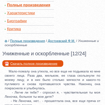
Полные произведения
Характеристики
Биографии
Критика
/
Полные произведения
/
Достоевский Ф.М.
/
Униженные и
оскорбленные
Униженные и оскорбленные [12/24]
Скачать полное произведение
Мало-помалу она утихла, но все еще не подымала ко мне
своего лица. Раза два, мельком, ее глаза скользнули по
моему лицу, и в них было столько мягкости и какого-то
пугливого и снова прятавшегося чувства. Наконец она
покраснела и улыбнулась.
- Легче ли тебе? - спросил я, - чувствительная ты моя
Леночка, больное ты мое дитя?
- Не Леночка, нет... - прошептала она, все еще пряча от
меня свое личико.