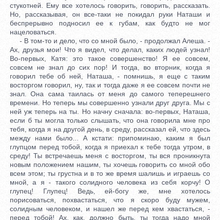
стукотней. Ему все хотелось говорить, говорить, рассказать.
Но, рассказывая, он все-таки не покидал руки Наташи и
беспрерывно подносил ее к губам, как будто не мог
нацеловаться.
- В том-то и дело, что со мной было, - продолжал Алеша. -
Ах, друзья мои! Что я видел, что делал, каких людей узнал!
Во-первых, Катя: это такое совершенство! Я ее совсем,
совсем не знал до сих пор! И тогда, во вторник, когда я
говорил тебе об ней, Наташа, - помнишь, я еще с таким
восторгом говорил, ну, так и тогда даже я ее совсем почти не
знал. Она сама таилась от меня до самого теперешнего
времени. Но теперь мы совершенно узнали друг друга. Мы с
ней уж теперь на ты. Но начну сначала: во-первых, Наташа,
если б ты могла только слышать, что она говорила мне про
тебя, когда я на другой день, в среду, рассказал ей, что здесь
между нами было... А кстати: припоминаю, каким я был
глупцом перед тобой, когда я приехал к тебе тогда утром, в
среду! Ты встречаешь меня с восторгом, ты вся проникнута
новым положением нашим, ты хочешь говорить со мной обо
всем этом; ты грустна и в то же время шалишь и играешь со
мной, а я - такого солидного человека из себя корчу! О
глупец! Глупец! Ведь, ей-богу же, мне хотелось
порисоваться, похвастаться, что я скоро буду мужем,
солидным человеком, и нашел же перед кем хвастаться, -
перед тобой! Ах, как, должно быть, ты тогда надо мной