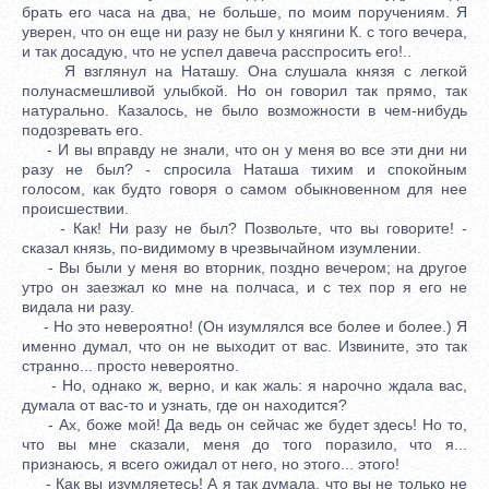
брать его часа на два, не больше, по моим поручениям. Я
уверен, что он еще ни разу не был у княгини К. с того вечера,
и так досадую, что не успел давеча расспросить его!..
Я взглянул на Наташу. Она слушала князя с легкой
полунасмешливой улыбкой. Но он говорил так прямо, так
натурально. Казалось, не было возможности в чем-нибудь
подозревать его.
- И вы вправду не знали, что он у меня во все эти дни ни
разу не был? - спросила Наташа тихим и спокойным
голосом, как будто говоря о самом обыкновенном для нее
происшествии.
- Как! Ни разу не был? Позвольте, что вы говорите! -
сказал князь, по-видимому в чрезвычайном изумлении.
- Вы были у меня во вторник, поздно вечером; на другое
утро он заезжал ко мне на полчаса, и с тех пор я его не
видала ни разу.
- Но это невероятно! (Он изумлялся все более и более.) Я
именно думал, что он не выходит от вас. Извините, это так
странно... просто невероятно.
- Но, однако ж, верно, и как жаль: я нарочно ждала вас,
думала от вас-то и узнать, где он находится?
- Ах, боже мой! Да ведь он сейчас же будет здесь! Но то,
что вы мне сказали, меня до того поразило, что я...
признаюсь, я всего ожидал от него, но этого... этого!
- Как вы изумляетесь! А я так думала, что вы не только не