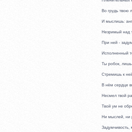
Пленительных к
Во грудь твою л
И мыслишь: анге
Незримый над т
При ней - задум
Исполненный то
Ты робок, лишь 
Стремишь к ней 
В нём сердце вы
Несмел твой раз
Твой ум не обре
Ни мыслей, ни р
Задумчивость, м