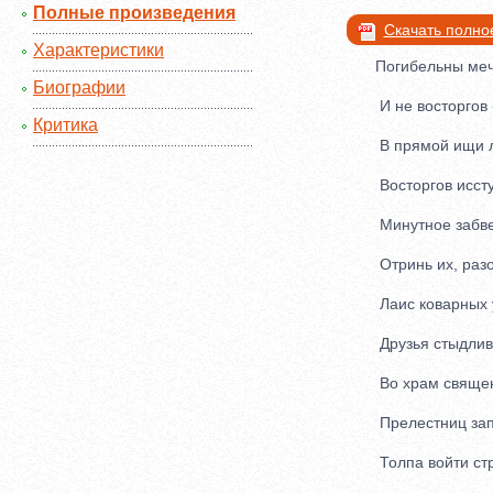
Полные произведения
Скачать полно
Характеристики
Погибельны меч
Биографии
И не восторгов -
Критика
В прямой ищи л
Восторгов иссту
Минутное забве
Отринь их, разо
Лаис коварных 
Друзья стыдливы
Во храм священ
Прелестниц зап
Толпа войти стр