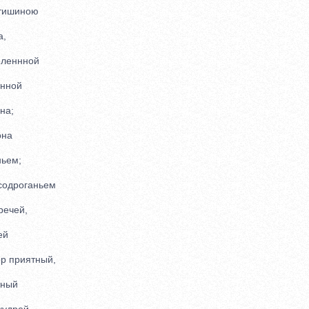
 тишиною
,
леннной
нной
на;
она
ьем;
одроганьем
ечей,
ей
 приятный,
ный