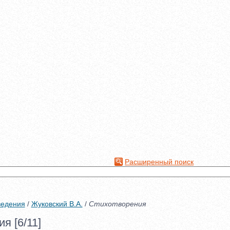
Расширенный поиск
ведения
/
Жуковский В.А.
/
Стихотворения
я [6/11]