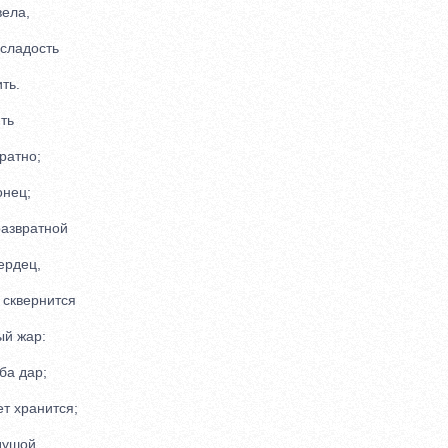
ела,
ладость
ть.
ть
атно;
нец;
азвратной
рдец,
сквернится
й жар:
а дар;
т хранится;
душой,