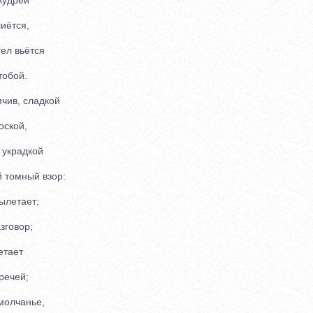
удрей
иётся,
л вьётся
обой.
чив, сладкой
ской,
украдкой
томный взор:
летает;
говор;
тает
ечей;
олчанье,