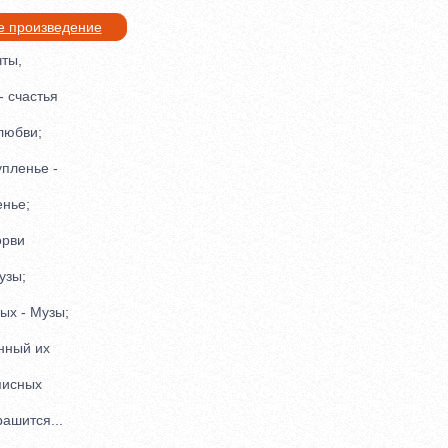
е произведение
ты,
 счастья
юбви;
пленье -
нье;
рви
узы;
х - Музы;
ный их
исных
ашится...