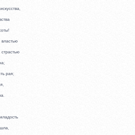
скусства,
ства
оты!
 властью
страстью
а;
ь рая;
я,
а.
младость
шла,