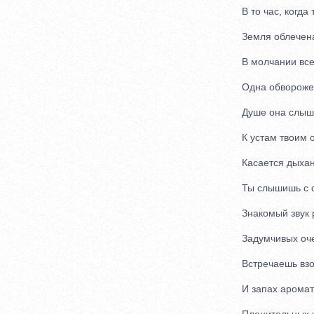
В то час, когда
Земля облечена
В молчании все
Одна обвороже
Душе она слыш
К устам твоим 
Касается дыхан
Ты слышишь с с
Знакомый звук р
Задумчивых оч
Встречаешь взор
И запах аромат