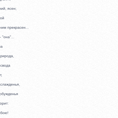
ий, ясен;
ой
им прекрасен...
"она"...
на
рирода,
свода
,
слажденья,
обужденья
рит:
обою!