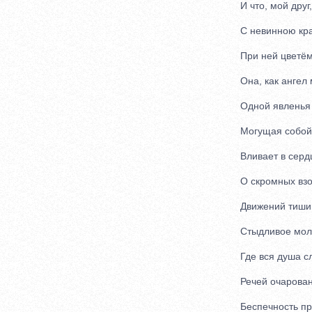
И что, мой друг,
С невинною кра
При ней цветём
Она, как ангел 
Одной явленья 
Могущая собой
Вливает в сердц
О скромных взор
Движений тиши
Стыдливое молч
Где вся душа с
Речей очарован
Беспечность про