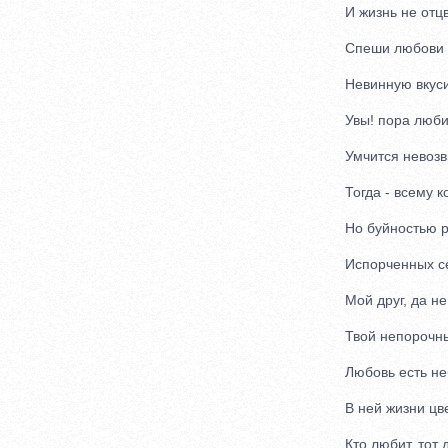
И жизнь не отцв
Спеши любови с
Невинную вкуси
Увы! пора люби
Умчится невозвр
Тогда - всему ко
Но буйностью р
Испорченных се
Мой друг, да не 
Твой непорочны
Любовь есть неб
В ней жизни цве
Кто любит, тот 