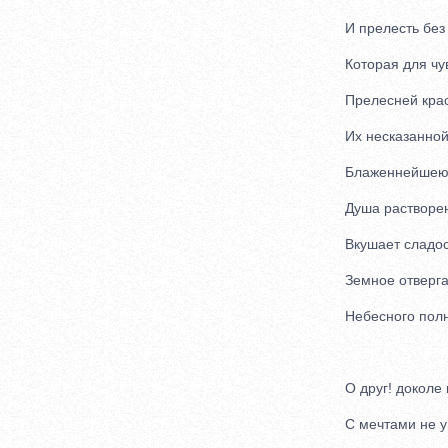
И прелесть без и
Которая для чув
Прелесней крас
Их несказанной
Блаженнейшею 
Душа растворен
Вкушает сладост
Земное отверга
Небесного полн
О друг! доколе 
С мечтами не у