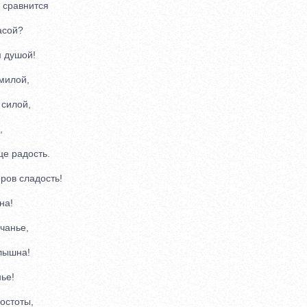
 сравнится
сой?
 душой!
милой,
силой,
,
е радость.
ов сладость!
на!
анье,
лышна!
ье!
стоты,