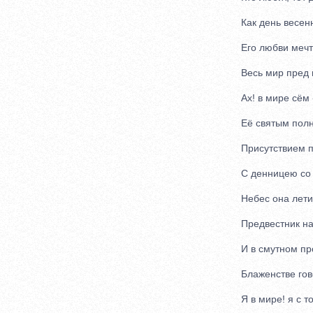
Как день весенн
Его любви мечт
Весь мир пред н
Ах! в мире сём - 
Её святым пол
Присутствием п
С денницею со 
Небес она летит
Предвестник на
И в смутном пр
Блаженстве гово
Я в мире! я с т