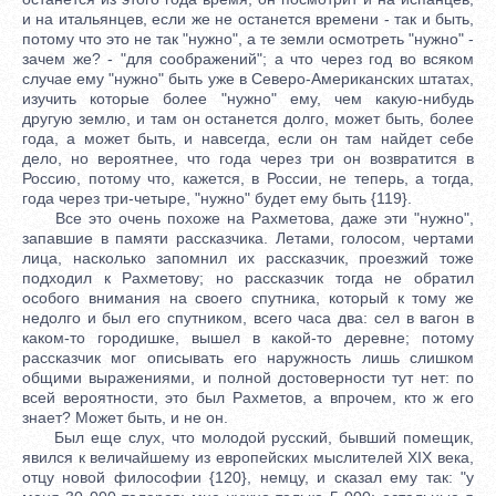
и на итальянцев, если же не останется времени - так и быть,
потому что это не так "нужно", а те земли осмотреть "нужно" -
зачем же? - "для соображений"; а что через год во всяком
случае ему "нужно" быть уже в Северо-Американских штатах,
изучить которые более "нужно" ему, чем какую-нибудь
другую землю, и там он останется долго, может быть, более
года, а может быть, и навсегда, если он там найдет себе
дело, но вероятнее, что года через три он возвратится в
Россию, потому что, кажется, в России, не теперь, а тогда,
года через три-четыре, "нужно" будет ему быть {119}.
Все это очень похоже на Рахметова, даже эти "нужно",
запавшие в памяти рассказчика. Летами, голосом, чертами
лица, насколько запомнил их рассказчик, проезжий тоже
подходил к Рахметову; но рассказчик тогда не обратил
особого внимания на своего спутника, который к тому же
недолго и был его спутником, всего часа два: сел в вагон в
каком-то городишке, вышел в какой-то деревне; потому
рассказчик мог описывать его наружность лишь слишком
общими выражениями, и полной достоверности тут нет: по
всей вероятности, это был Рахметов, а впрочем, кто ж его
знает? Может быть, и не он.
Был еще слух, что молодой русский, бывший помещик,
явился к величайшему из европейских мыслителей XIХ века,
отцу новой философии {120}, немцу, и сказал ему так: "у