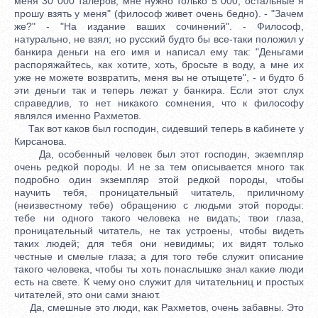
меня 30 000 талеров; мне нужно только 5 000; остальные я
прошу взять у меня" (философ живет очень бедно). - "Зачем
же?" - "На издание ваших сочинений". - Философ,
натурально, не взял; но русский будто бы все-таки положил у
банкира деньги на его имя и написал ему так: "Деньгами
распоряжайтесь, как хотите, хоть, бросьте в воду, а мне их
уже не можете возвратить, меня вы не отыщете", - и будто б
эти деньги так и теперь лежат у банкира. Если этот слух
справедлив, то нет никакого сомнения, что к философу
являлся именно Рахметов.
Так вот каков был господин, сидевший теперь в кабинете у
Кирсанова.
Да, особенный человек был этот господин, экземпляр
очень редкой породы. И не за тем описывается много так
подробно один экземпляр этой редкой породы, чтобы
научить тебя, проницательный читатель, приличному
(неизвестному тебе) обращению с людьми этой породы:
тебе ни одного такого человека не видать; твои глаза,
проницательный читатель, не так устроены, чтобы видеть
таких людей; для тебя они невидимы; их видят только
честные и смелые глаза; а для того тебе служит описание
такого человека, чтобы ты хоть понаслышке знал какие люди
есть на свете. К чему оно служит для читательниц и простых
читателей, это они сами знают.
Да, смешные это люди, как Рахметов, очень забавны. Это