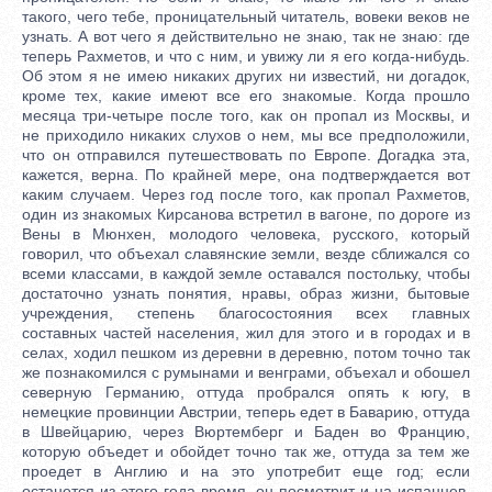
такого, чего тебе, проницательный читатель, вовеки веков не
узнать. А вот чего я действительно не знаю, так не знаю: где
теперь Рахметов, и что с ним, и увижу ли я его когда-нибудь.
Об этом я не имею никаких других ни известий, ни догадок,
кроме тех, какие имеют все его знакомые. Когда прошло
месяца три-четыре после того, как он пропал из Москвы, и
не приходило никаких слухов о нем, мы все предположили,
что он отправился путешествовать по Европе. Догадка эта,
кажется, верна. По крайней мере, она подтверждается вот
каким случаем. Через год после того, как пропал Рахметов,
один из знакомых Кирсанова встретил в вагоне, по дороге из
Вены в Мюнхен, молодого человека, русского, который
говорил, что объехал славянские земли, везде сближался со
всеми классами, в каждой земле оставался постольку, чтобы
достаточно узнать понятия, нравы, образ жизни, бытовые
учреждения, степень благосостояния всех главных
составных частей населения, жил для этого и в городах и в
селах, ходил пешком из деревни в деревню, потом точно так
же познакомился с румынами и венграми, объехал и обошел
северную Германию, оттуда пробрался опять к югу, в
немецкие провинции Австрии, теперь едет в Баварию, оттуда
в Швейцарию, через Вюртемберг и Баден во Францию,
которую объедет и обойдет точно так же, оттуда за тем же
проедет в Англию и на это употребит еще год; если
останется из этого года время, он посмотрит и на испанцев,