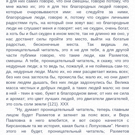
я для них самих говорю, что они смешны, говорю потому, что
мне жалко их; это я для тех благородных людей говорю,
которые очаровываются ими: не следуйте за ними,
благородные люди, говорю я, потому что скуден личными
радостями путь, на который они зовут вас: но благородные
люди не слушают меня и говорят: нет, не скуден, очень богат,
а хоть бы и был скуден в ином месте, так не длинно же оно, у
нас достанет силы пройти это место, выйти на богатые
радостью, бесконечные места. Так видишь ли,
проницательный читатель, это я не для тебя, а для другой
части публики говорю, что такие люди, как Рахметов,
смешны. А тебе, проницательный читатель, я скажу, что это
недурные люди; а то ведь ты, пожалуй, и не поймешь сам-то;
да, недурные люди. Мало их, но ими расцветает жизнь всех;
без них она заглохла бы, прокисла бы; мало их, но они дают
всем людям дышать, без них люди задохнулись бы. Велика
масса честных и добрых людей, а таких людей мало; но они
в ней - теин в чаю, букет в благородном вине; от них ее сила
и аромат; это цвет лучших людей, это двигатели двигателей,
это соль соли земли {121}. XXX
"Ну, думает проницательный читатель, теперь главным
лицом будет Рахметов и заткнет за пояс всех, и Вера
Павловна в него влюбится, и вот скоро начнется с
Кирсановым та же история, какая была с Лопуховым". Ничего
этого не будет, проницательный читатель; Рахметов