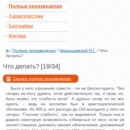
Полные произведения
Характеристики
Биографии
Критика
/
Полные произведения
/
Чернышевский Н.Г.
/
Что
делать?
Что делать? [19/34]
Скачать полное произведение
Было у него угрызение совести, - он не бросил курить: "без
сигары не могу думать; если действительно так, я прав; но,
быть может, это слабость воли". А дурных сигар он не мог
курить, - ведь он воспитан был в аристократической
обстановке. Из 400 р. его расхода до 150 выходило у него на
сигары. "Гнусная слабость", как он выражался. Только она и
давала некоторую возможность отбиваться от него: если уж
начнет слишком доезжать своими обличениями, доезжаемый
скажет ему: "да ведь совершенство невозможно - ты же