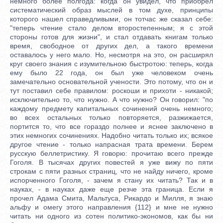
немного более полгода: когда он увидел, что приобрел
систематический образ мыслей в том духе, принципы
которого нашел справедливыми, он тотчас же сказал себе:
"теперь чтение стало делом второстепенным; я с этой
стороны готов для жизни", и стал отдавать книгам только
время, свободное от других дел, а такого времени
оставалось у него мало. Но, несмотря на это, он расширял
круг своего знания с изумительною быстротою: теперь, когда
ему было 22 года, он был уже человеком очень
замечательно основательной учености. Это потому, что он и
тут поставил себе правилом: роскоши и прихоти - никакой;
исключительно то, что нужно. А что нужно? Он говорил: "по
каждому предмету капитальных сочинений очень немного;
во всех остальных только повторяется, разжижается,
портится то, что все гораздо полнее и яснее заключено в
этих немногих сочинениях. Надобно читать только их; всякое
другое чтение - только напрасная трата времени. Берем
русскую беллетристику. Я говорю: прочитаю всего прежде
Гоголя. В тысячах других повестей я уже вижу по пяти
строкам с пяти разных страниц, что не найду ничего, кроме
испорченного Гоголя, - зачем я стану их читать? Так и в
науках, - в науках даже еще резче эта граница. Если я
прочел Адама Смита, Мальтуса, Рикардо и Милля, я знаю
альфу и омегу этого направления {112} и мне не нужно
читать ни одного из сотен политико-экономов, как бы ни