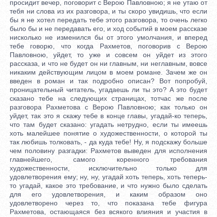
просидит вечер, поговорит с Верою Павловною; я не утаю от
тебя ни слова из их разговора, и ты скоро увидишь, что если
бы я не хотел передать тебе этого разговора, то очень легко
было бы и не передавать его, и ход событий в моем рассказе
нисколько не изменился бы от этого умолчания, и вперед
тебе говорю, что когда Рахметов, поговорив с Верою
Павловною, уйдет, то уже и совсем он уйдет из этого
рассказа, и что не будет он ни главным, ни неглавным, вовсе
никаким действующим лицом в моем романе. Зачем же он
введен в роман и так подробно описан? Вот попробуй,
проницательный читатель, угадаешь ли ты это? А это будет
сказано тебе на следующих страницах, тотчас же после
разговора Рахметова с Верою Павловною; как только он
уйдет, так это я скажу тебе в конце главы, угадай-ко теперь,
что там будет сказано: угадать нетрудно, если ты имеешь
хоть малейшее понятие о художественности, о которой ты
так любишь толковать, - да куда тебе! Ну, я подскажу больше
чем половину разгадки: Рахметов выведен для исполнения
главнейшего, самого коренного требования
художественности, исключительно только для
удовлетворения ему; ну, ну, угадай хоть теперь, хоть теперь-
то угадай, какое это требование, и что нужно было сделать
для его удовлетворения, и каким образом оно
удовлетворено через то, что показана тебе фигура
Рахметова, остающаяся без всякого влияния и участия в