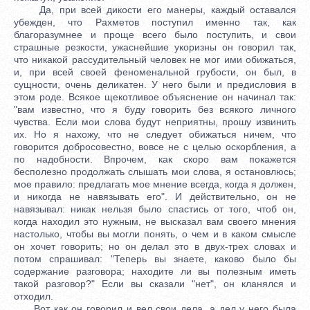
Да, при всей дикости его манеры, каждый оставался
убежден, что Рахметов поступил именно так, как
благоразумнее и проще всего было поступить, и свои
страшные резкости, ужаснейшие укоризны он говорил так,
что никакой рассудительный человек не мог ими обижаться,
и, при всей своей феноменальной грубости, он был, в
сущности, очень деликатен. У него были и предисловия в
этом роде. Всякое щекотливое объяснение он начинал так:
"вам известно, что я буду говорить без всякого личного
чувства. Если мои слова будут неприятны, прошу извинить
их. Но я нахожу, что не следует обижаться ничем, что
говорится добросовестно, вовсе не с целью оскорбления, а
по надобности. Впрочем, как скоро вам покажется
бесполезно продолжать слышать мои слова, я остановлюсь;
мое правило: предлагать мое мнение всегда, когда я должен,
и никогда не навязывать его". И действительно, он не
навязывал: никак нельзя было спастись от того, чтоб он,
когда находил это нужным, не высказал вам своего мнения
настолько, чтобы вы могли понять, о чем и в каком смысле
он хочет говорить; но он делал это в двух-трех словах и
потом спрашивал: "Теперь вы знаете, каково было бы
содержание разговора; находите ли вы полезным иметь
такой разговор?" Если вы сказали "нет", он кланялся и
отходил.
Вот как он говорил и вел свои дела, а дел у него была