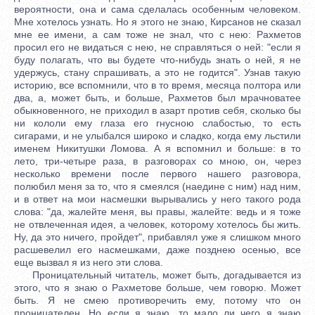
вероятности, она и сама сделалась особенным человеком.
Мне хотелось узнать. Но я этого не знаю, Кирсанов не сказал
мне ее имени, а сам тоже не знал, что с нею: Рахметов
просил его не видаться с нею, не справляться о ней: "если я
буду полагать, что вы будете что-нибудь знать о ней, я не
удержусь, стану спрашивать, а это не годится". Узнав такую
историю, все вспомнили, что в то время, месяца полтора или
два, а, может быть, и больше, Рахметов был мрачноватее
обыкновенного, не приходил в азарт против себя, сколько бы
ни кололи ему глаза его гнусною слабостью, то есть
сигарами, и не улыбался широко и сладко, когда ему льстили
именем Никитушки Ломова. А я вспомнил и больше: в то
лето, три-четыре раза, в разговорах со мною, он, через
несколько времени после первого нашего разговора,
полюбил меня за то, что я смеялся (наедине с ним) над ним,
и в ответ на мои насмешки вырывались у него такого рода
слова: "да, жалейте меня, вы правы, жалейте: ведь и я тоже
не отвлеченная идея, а человек, которому хотелось бы жить.
Ну, да это ничего, пройдет", прибавлял уже я слишком много
расшевелил его насмешками, даже позднею осенью, все
еще вызвал я из него эти слова.
Проницательный читатель, может быть, догадывается из
этого, что я знаю о Рахметове больше, чем говорю. Может
быть. Я не смею противоречить ему, потому что он
проницателен. Но если я знаю, то мало ли чего я знаю