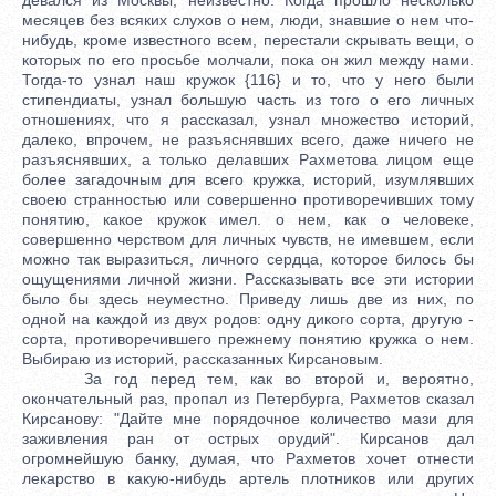
месяцев без всяких слухов о нем, люди, знавшие о нем что-
нибудь, кроме известного всем, перестали скрывать вещи, о
которых по его просьбе молчали, пока он жил между нами.
Тогда-то узнал наш кружок {116} и то, что у него были
стипендиаты, узнал большую часть из того о его личных
отношениях, что я рассказал, узнал множество историй,
далеко, впрочем, не разъяснявших всего, даже ничего не
разъяснявших, а только делавших Рахметова лицом еще
более загадочным для всего кружка, историй, изумлявших
своею странностью или совершенно противоречивших тому
понятию, какое кружок имел. о нем, как о человеке,
совершенно черством для личных чувств, не имевшем, если
можно так выразиться, личного сердца, которое билось бы
ощущениями личной жизни. Рассказывать все эти истории
было бы здесь неуместно. Приведу лишь две из них, по
одной на каждой из двух родов: одну дикого сорта, другую -
сорта, противоречившего прежнему понятию кружка о нем.
Выбираю из историй, рассказанных Кирсановым.
За год перед тем, как во второй и, вероятно,
окончательный раз, пропал из Петербурга, Рахметов сказал
Кирсанову: "Дайте мне порядочное количество мази для
заживления ран от острых орудий". Кирсанов дал
огромнейшую банку, думая, что Рахметов хочет отнести
лекарство в какую-нибудь артель плотников или других