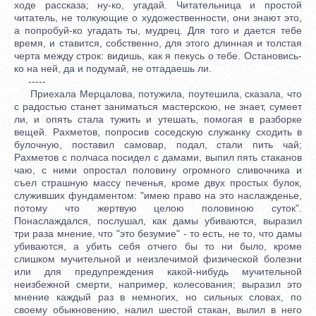
ходе рассказа; ну-ко, угадай. Читательница и простой
читатель, не толкующие о художественности, они знают это,
а попробуй-ко угадать ты, мудрец. Для того и дается тебе
время, и ставится, собственно, для этого длинная и толстая
черта между строк: видишь, как я пекусь о тебе. Остановись-
ко на ней, да и подумай, не отгадаешь ли.
-----
Приехала Мерцалова, потужила, поутешила, сказала, что
с радостью станет заниматься мастерскою, не знает, сумеет
ли, и опять стала тужить и утешать, помогая в разборке
вещей. Рахметов, попросив соседскую служанку сходить в
булочную, поставил самовар, подал, стали пить чай;
Рахметов с полчаса посидел с дамами, выпил пять стаканов
чаю, с ними опростал половину огромного сливочника и
съел страшную массу печенья, кроме двух простых булок,
служивших фундаментом: "имею право на это наслажденье,
потому что жертвую целою половиною суток".
Понаслаждался, послушал, как дамы убиваются, выразил
три раза мнение, что "это безумие" - то есть, не то, что дамы
убиваются, а убить себя отчего бы то ни было, кроме
слишком мучительной и неизлечимой физической болезни
или для предупреждения какой-нибудь мучительной
неизбежной смерти, например, колесования; выразил это
мнение каждый раз в немногих, но сильных словах, по
своему обыкновению, налил шестой стакан, вылил в него