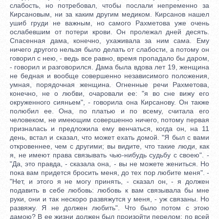
слабость, но потребовал, чтобы послали непременно за
Кирсановым, ни за каким другим медиком. Кирсанов нашел
ушиб груди не важным, но самого Рахметова уже очень
ослабевшим от потери крови. Он пролежал дней десять.
Спасенная дама, конечно, ухаживала за ним сама. Ему
ничего другого нельзя было делать от слабости, а потому он
говорил с нею, - ведь все равно, время пропадало бы даром,
- говорил и разговорился. Дама была вдова лет 19, женщина
не бедная и вообще совершенно независимого положения,
умная, порядочная женщина. Огненные речи Рахметова,
конечно, не о любви, очаровали ее: "я во сне вижу его
окруженного сияньем", - говорила она Кирсанову. Он также
полюбил ее. Она, по платью и по всему, считала его
человеком, не имеющим совершенно ничего, потому первая
призналась и предложила ему венчаться, когда он, на 11
день, встал и сказал, что может ехать домой. "Я был с вами
откровеннее, чем с другими; вы видите, что такие люди, как
я, не имеют права связывать чью-нибудь судьбу с своею". -
"Да, это правда, - сказала она, - вы не можете жениться. Но
пока вам придется бросить меня, до тех пор любите меня". -
"Нет, и этого я не могу принять, - сказал он, - я должен
подавить в себе любовь: любовь к вам связывала бы мне
руки, они и так нескоро развяжутся у меня, - уж связаны. Но
развяжу. Я не должен любить". Что было потом с этою
дамою? В ее жизни должен был произойти перелом; по всей