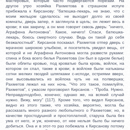
мастеровых, которые часто подвергаются порезам. На
другое утро хозяйка Рахметова в страшном испуге
прибежала к Кирсанову: "батюшка-лекарь, не знаю, что с
моим жильцом сделалось: не выходит долго из своей
комнаты, дверь запер, я заглянула в щель; он лежит весь в
крови; я как закричу, а он мне говорит сквозь дверь: "ничего,
Аграфена Антоновна". Какое, ничего! Спаси, батюшка-
лекарь, боюсь смертного случаю. Ведь он такой до себя
безжалостный". Кирсанов поскакал. Рахметов отпер дверь с
мрачною широкою улыбкою, и посетитель увидел вещь, от
которой и не Аграфена Антоновна могла развести руками:
спина и бока всего белья Рахметова (он был в одном белье)
были облиты кровью, под кроватью была кровь, войлок, на
котором он спал, также в крови; в войлоке были натыканы
сотни мелких гвоздей шляпками с-исподи, остриями вверх,
они высовывались из войлока чуть не на полвершка;
Рахметов лежал на них ночь. "Что это такое, помилуйте,
Рахметов", с ужасом проговорил Кирсанов. - "Проба. Нужно.
Неправдоподобно, конечно; однако же, на всякий случай
нужно. Вижу, могу" {117}. Кроме того, что видел Кирсанов,
видно из этого также, что хозяйка, вероятно, могла бы
рассказать много разного любопытного о Рахметове; но, в
качестве простодушной и простоплатной, старуха была без
ума от него, и уж, конечно, от нее нельзя было бы ничего
добиться. Она и в этот-то раз побежала к Кирсанову потому