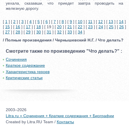
уехала, сказавши, что приедет завтра проводить на
железную дорогу.
[
1
] [
2
] [
3
] [
4
] [
5
] [
6
] [
7
] [
8
] [
9
] [
10
] [
11
] [
12
] [
13
] [
14
]
[
15
] [
16
] [
17
] [
18
] [ 19 ] [
20
] [
21
] [
22
] [
23
] [
24
] [
25
] [
26
]
[
27
] [
28
] [
29
] [
30
] [
31
] [
32
] [
33
] [
34
]
/ Полные произведения / Чернышевский Н.Г. / Что делать?
Смотрите также по произведению "Что делать?" :
Сочинения
Краткое содержание
Характеристика героев
Критические статьи
2003–2026
Litra.ru = Сочинения + Краткие содержания + Биографии
Created by Litra.RU Team /
Контакты