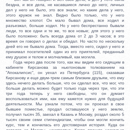
бездна, и все дела, не касавшиеся лично до него; личных
дел у него не было, это все знали; но какие дела у него,
этого кружок не знал. Видно было только, что у него
множество хлопот. Он мало бывал дома, все ходил и
разъезжал, больше ходил. Но у него беспрестанно бывали
люди, то все одни и те же, то все новые; для этого у него
было положено: быть всегда дома от 2 до З часов; в это
время он говорил о делах и обедал. Но часто по нескольку
дней его не бывало дома. Тогда, вместо него, сидел у него и
принимал посетителей один из его приятелей, преданный
ему душою и телом и молчаливый, как могила.
Года через два после того, как мы видим его сидящим в
кабинете Кирсанова за ньютоновым толкованием на
"Апокалипсис", он уехал из Петербурга {115}, сказавши
Кирсанову и еще двум-трем самым близким друзьям, что ему
здесь нечего делать больше, что он сделал все, что мог, что
больше делать можно будет только года через три, что эти
три года теперь у него свободны, что он думает
воспользоваться ими, как ему кажется нужно для будущей
деятельности. Мы узнали потом, что он проехал в свое
бывшее поместье, продал оставшуюся у него землю,
получил тысяч 35, заехал в Казань и Москву, роздал около 5
тысяч своим семи стипендиатам, чтобы они могли кончить
курс, тем и кончилась его достоверная история. Куда он
девался из Москвы, неизвестно. Когда прошло несколько