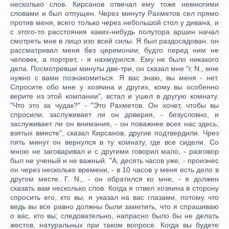
несколько слов. Кирсанов отвечал ему тоже немногими
словами и был отпущен. Через минуту Рахметов сел прямо
против меня, всего только через небольшой стол у дивана, и
с этого-то расстояния каких-нибудь полутора аршин начал
смотреть мне в лицо изо всей силы. Я был раздосадован: он
рассматривал меня без церемонии, будто перед ним не
человек, а портрет, - я нахмурился. Ему не было никакого
дела. Посмотревши минуты две-три, он сказал мне "г. N., мне
нужно с вами познакомиться. Я вас знаю, вы меня - нет.
Спросите обо мне у хозяина и других, кому вы особенно
верите из этой компании", встал и ушел в другую комнату.
"Что это за чудак?" - "Это Рахметов. Он хочет, чтобы вы
спросили, заслуживает ли он доверия, - безусловно, и
заслуживает ли он внимания, - он поважнее всех нас здесь,
взятых вместе", сказал Кирсанов, другие подтвердили. Чрез
пять минут он вернулся в ту комнату, где все сидели. Со
мною не заговаривал и с другими говорил мало, - разговор
был не ученый и не важный. "А, десять часов уже, - произнес
он через несколько времени, - в 10 часов у меня есть дело в
другом месте. Г. N., - он обратился ко мне, - я должен
сказать вам несколько слов. Когда я отвел хозяина в сторону
спросить его, кто вы, я указал на вас глазами, потому что
ведь вы все равно должны были заметить, что я спрашиваю
о вас, кто вы; следовательно, напрасно было бы не делать
жестов, натуральных при таком вопросе. Когда вы будете