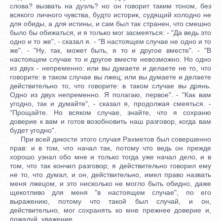
слова? вызвать на дуэль? но он говорит таким тоном, без
всякого личного чувства, будто историк, судящий холодно не
для обиды, а для истины, и сам был так странен, что смешно
было бы обижаться, и я только мог засмеяться: - "Да ведь это
одно и то же", - сказал я. - "В настоящем случае не одно и то
же". - "Ну, так, может быть, я то и другое вместе". - "В
настоящем случае то и другое вместе невозможно. Но одно
из двух - непременно: или вы думаете и делаете не то, что
говорите: в таком случае вы лжец; или вы думаете и делаете
действительно то, что говорите: в таком случае вы дрянь.
Одно из двух непременно. Я полагаю, первое". - "Как вам
угодно, так и думайте", - сказал я, продолжая смеяться. -
"Прощайте. Но всяком случае, знайте, что я сохраню
доверие к вам и готов возобновить наш разговор, когда вам
будет угодно".
При всей дикости этого случая Рахметов был совершенно
прав: и в том, что начал так, потому что ведь он прежде
хорошо узнал обо мне и только тогда уже начал дело, и в
том, что так кончил разговор; я действительно говорил ему
не то, что думал, и он, действительно, имел право назвать
меня лжецом, и это нисколько не могло быть обидно, даже
щекотливо для меня "в настоящем случае", по его
выражению, потому что такой был случай, и он,
действительно, мог сохранять ко мне прежнее доверие и,
пожалуй, уважение.