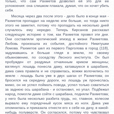
только, что сам Рахметов дозволил ей это для ее
успокоения: она слишком плакала, думая, что он хочет убить
себя.
Месяца через два после этого - дело было в конце мая -
Рахметов пропадал на неделю или больше, но тогда никто
этого не заметил, потому что пропадать на несколько дней
случалось ему нередко. Теперь Кирсанов рассказал
следующую историю о том, как Рахметов провел эти дни.
Они составляли эротический эпизод в жизни Рахметова.
Любовь произошла из события, достойного Никитушки
Ломова. Рахметов шел из первого Парголова в город {118},
задумавшись и больше глядя в землю, по своему
обыкновению, по соседству Лесного института. Он был
пробужден от раздумья отчаянным криком женщины;
взглянул: лошадь понесла даму, катавшуюся в шарабане,
дама сама правила и не справилась, вожжи волочились по
земле - лошадь была уже в двух шагах от Рахметова; он
бросился на середину дороги, но лошадь уж пронеслась
мимо, он не успел поймать повода, успел только схватиться
за заднюю ось шарабана - и остановил, но упал. Подбежал
народ, помогли даме сойти с шарабана, подняли Рахметова;
у него была несколько разбита грудь, но, главное, колесом
вырвало ему порядочный кусок мяса из ноги. Дама уже
опомнилась и приказала отнести его к себе на дачу, в какой-
нибудь полуверсте. Он согласился, потому что чувствовал