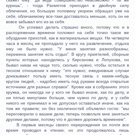
куришь", - тогда Рахметов приходил в двойную силу
обличения, но большую половину укоризн обращал уже на
себя, обличаемому все-таки доставалось меньше, хоть он не
вовсе забывал его из-за себя.
Он успевал делать страшно много, потому что и в
распоряжении времени положил на себя точно такое же
обуздание прихотей, как в материальных вещах. Ни четверти
часа в месяц не пропадало у него на развлечение, отдыха
ему не было нужно. "У меня занятия разнообразны;
перемена занятия есть отдых". В кругу приятелей, сборные
пункты которых находились у Кирсанова и Лопухова, он
бывал никак не чаще того, сколько нужно, чтобы остаться в
тесном отношении к нему: "это нужно; ежедневные случаи
доказывают пользу иметь тесную связь с каким-нибудь
кругом людей, - надобно иметь под руками всегда открытые
источники для разных справок". Кроме как в собраниях этого
кружка, он никогда ни у кого не бывал иначе, как по делу, и
ни пятью минутами больше, чем нужно по делу, и у себя
никого не принимал и не допускал оставаться иначе, как на
том же правиле; он без околичностей объявлял гостю: "мы
переговорили о вашем деле; теперь позвольте мне заняться
другими делами, потому что я должен дорожить временем".
В первые месяцы своего перерождения он почти все
время проводил в чтении; но это продолжалось лишь