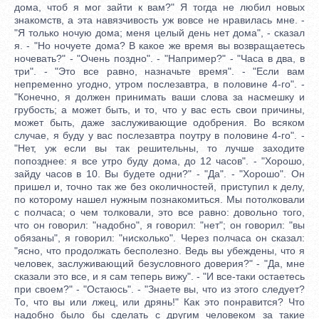
дома, чтоб я мог зайти к вам?" Я тогда не любил новых
знакомств, а эта навязчивость уж вовсе не нравилась мне. -
"Я только ночую дома; меня целый день нет дома", - сказал
я. - "Но ночуете дома? В какое же время вы возвращаетесь
ночевать?" - "Очень поздно". - "Например?" - "Часа в два, в
три". - "Это все равно, назначьте время". - "Если вам
непременно угодно, утром послезавтра, в половине 4-го". -
"Конечно, я должен принимать ваши слова за насмешку и
грубость; а может быть, и то, что у вас есть свои причины,
может быть, даже заслуживающие одобрения. Во всяком
случае, я буду у вас послезавтра поутру в половине 4-го". -
"Нет, уж если вы так решительны, то лучше заходите
попозднее: я все утро буду дома, до 12 часов". - "Хорошо,
зайду часов в 10. Вы будете одни?" - "Да". - "Хорошо". Он
пришел и, точно так же без околичностей, приступил к делу,
по которому нашел нужным познакомиться. Мы потолковали
с полчаса; о чем толковали, это все равно: довольно того,
что он говорил: "надобно", я говорил: "нет"; он говорил: "вы
обязаны", я говорил: "нисколько". Через полчаса он сказал:
"ясно, что продолжать бесполезно. Ведь вы убеждены, что я
человек, заслуживающий безусловного доверия?" - "Да, мне
сказали это все, и я сам теперь вижу". - "И все-таки остаетесь
при своем?" - "Остаюсь". - "Знаете вы, что из этого следует?
То, что вы или лжец, или дрянь!" Как это понравится? Что
надобно было бы сделать с другим человеком за такие