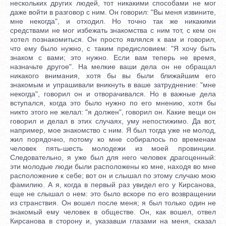
нескольких других людей, тот никакими способами не мог
даже войти в разговор с ним. Он говорил: "Вы меня извините,
мне некогда", и отходил. Но точно так же никакими
средствами не мог избежать знакомства с ним тот, с кем он
хотел познакомиться. Он просто являлся к вам и говорил,
что ему было нужно, с таким предисловием: "Я хочу быть
знаком с вами; это нужно. Если вам теперь не время,
назначьте другое". На мелкие ваши дела он не обращал
никакого внимания, хотя бы вы были ближайшим его
знакомым и упрашивали вникнуть в ваше затруднение: "мне
некогда", говорил он и отворачивался. Но в важные дела
вступался, когда это было нужно по его мнению, хотя бы
никто этого не желал: "я должен", говорил он. Какие вещи он
говорил и делал в этих случаях, уму непостижимо. Да вот,
например, мое знакомство с ним. Я был тогда уже не молод,
жил порядочно, потому ко мне собиралось по временам
человек пять-шесть молодежи из моей провинции.
Следовательно, я уже был для него человек драгоценный:
эти молодые люди были расположены ко мне, находя во мне
расположение к себе; вот он и слышал по этому случаю мою
фамилию. А я, когда в первый раз увидел его у Кирсанова,
еще не слышал о нем: это было вскоре по его возвращении
из странствия. Он вошел после меня; я был только один не
знакомый ему человек в обществе. Он, как вошел, отвел
Кирсанова в сторону и, указавши глазами на меня, сказал