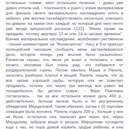
остальные сливки, взял остальное печенье, - дамы уже
давно отпили чай, - поклонился и ушел с этими материалами
для финала своего материального наслаждения опять в
кабинет, уже вполне посибаритствовать несколько, улегшись
на диване, на каком спит каждый, но который для него нечто
уже вроде капуанской роскоши {122}. "Имею право на
праздник, потому жертвую 12-ю или 14-ю часами времени".
Кончив материальное наслаждение, возобновил умственное
- чтение комментария на "Апокалипсис". Часу в 9-м приехал
полицейский чиновник сообщить жене застрелившегося
дело, которое теперь уже вполне было разъяснено;
Рахметов сказал, что жена уж знает и толковать с нею
нечего; чиновник был очень рад, что избавился от
раздирательной сцены. Потом явились Маша и Рахель,
началась разборка платья и вещей; Рахель нашла, что за
все, кроме хорошей шубы, которую она не советует
продавать, потому что через три месяца все равно же
понадобилось бы делать новую, - Вера Павловна
согласилась, - так за все остальное можно дать 450 р.,
действительно, больше нельзя было и по внутреннему
убеждению Мерцаловой; таким образом, часам к 10 торговая
операция была кончена: Рахель отдала 200 р., больше у нее
не было, остальное она пришлет дня через три, через
Мерцалову, забрала вещи и уехала, Мерцалова посидела
еще с час, но пора домой кормить грудью ребенка, и она