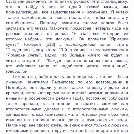
были они знамениты; я по пяти строкам с пяти страниц вижу,
что не найду у них ни одной свежей мысли, им
принадлежащей, все заимствования и искажения. Я читаю
только самобытное и лишь настолько, чтобы знать эту
самобытность". Поэтому никакими силами нельзя было
заставить его читать Маколея; посмотрев четверть часа на
разные страницы, он решил: "Я знаю все материи, из
которых набраны эти лоскутья". Он прочитал "Ярмарку
суеты" Теккерея {113} с наслаждением начал читать
"Пенденниса", закрыл на 20-й странице: "весь высказался в
"Ярмарке суеты", видно, что больше ничего не будет, и
читать не нужно". - "Каждая прочтенная мною книга такова,
что избавляет меня от надобности читать сотни книг",
говорил он.
Гимнастика, работа для упражнения силы, чтения - были
личными занятиями Рахметова; по его возвращении в
Петербург, они брали у него только четвертую долю его
времени, остальное время он занимался чужими делами или
ничьими в особенности делами {114}, постоянно соблюдая
то же правило, как в чтении: не тратить времени над
второстепенными делами и с второстепенными людьми,
заниматься только капитальными, от которых уже и без него
изменяются второстепенные дела и руководимые люди.
Например, вне своего круга, он знакомился только с людьми,
имеющими влияние на других. Кто не был авторитетом для