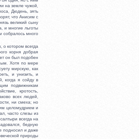
 он один, но с ним
ми на земле чужой,
оса, Дюдень, зять
орят, что Анисим с
нязь великий сыну
, и многие льготы
ам собралось много
 о котором всегда
рого корня добрая
лет он был подобен
ным. Хотя по мере
суету мирскую, как
еть, и унизить, и
, когда я сойду в
ющим подвижникам
ствие, кротость,
аково всех людей,
ости, ни смеха; но
иким целомудрием и
ал, часто слезы из
Псалтыри всегда на
радовался, бедную
не подносил и даже
ловеческой природы