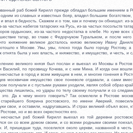
анный раб божий Кирилл прежде обладал большим имением в Рос
одним из славных и известных бояр, владел большим богатством, 
и впал в бедность. Скажем и о том, как и почему он обнищал: из-
з-за частых набегов татарских на Русь, из-за частых посольств тата
оров ордынских, из-за частого недостатка в хлебе. Но хуже всех 
шествие татар, во главе с Федорчуком Туралыком, и после него
 что княжение великое досталось князю великому Ивану Данило
 отошло к Москве. Увы, увы, плохо тогда было городу Ростову, а
к отнята была у них власть, и княжество, и имущество, и честь, и 
нию великого князя был послан и выехал из Москвы в Ростов 
 Василий, по прозвищу Кочева, и с ним Мина. И когда они вошли 
несчастье в город и всем живущим в нем, и многие гонения в Рос
цев москвичам имущество свое поневоле отдавали, а сами вмес
ром получали и с пустыми руками уходили, являя собой образ край
ущества лишились, но удары по телу своему получали и со следам
 это. Да к чему много говорить? Так осмелели в Ростове москв
 старейшего боярина ростовского, по имени Аверкий, повесил
уки свои, и оставили, надругавшись. И страх великий объял всех, 
 Ростове, но и во всех окрестностях его.
частья раб божий Кирилл выехал из той деревни ростовско
ался он со всем домом своим, и со всеми родными своими поехал,
. И, пришедши туда, поселился около церкви, названной в честь