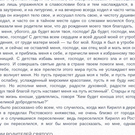
ко лишь упражнялся в славословии бога и тем наслаждался, в
а заутреню, и на литургию, и на вечерню всегда ходил и часто чита
а он изнурял тело свое, и иссушал плоть свою, и чистоту душевн
юдал, и часто он в тайном месте один со слезами молился богу, 
 сказали мне родители мои, что до рождения моего твоя благодать, 
меня, убогого, да будет воля твоя, господи! Да будет, господи, ми
вою, господи! С детства всем сердцем и всей душой моей от утро
дения, от груди матери моей — ты бог мой. Когда я был в утробе
я, и сейчас не оставляй меня, господи, как отец мой и мать моя 
и меня, и приблизь меня к себе, и причисли меня к избранному тво
 нищий. С детства избавь меня, господи, от всякого зла и от вс
вного. И совершать святые дела в страхе твоем помоги мне, госп
тебе, господи, и все прелести этого мира пусть не услаждают ме
е волнует меня. Но пусть прирастет душа моя к тебе, и пусть п
е ослабну, услажденный мирскими красотами, пусть я не буду нис
го. Но исполни меня, господи, радости духовной, радости нес
дух твой благой пусть наставит меня на путь истинный”. Старцы и п
 жизнь юноши, удивлялись, говоря "Кем будет юноша этот, котор
великой добродетелью?”
ло рассказано обо всем, что случилось, когда жил Кирилл в дере
я в пределах Ростовского княжества, не очень близко от города
ь и о случившемся переселении: ведь переселился Кирилл из Рос
у он переселился, я мог бы многое рассказать, но мне, одна
И РОДИТЕЛЕЙ СВЯТОГО