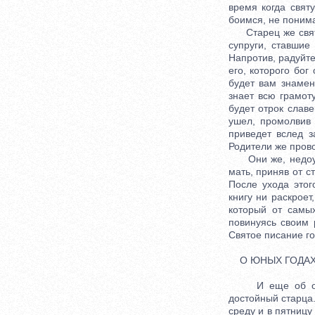
время когда свят
боимся, не понима
Старец же святой
супруги, ставшие
Напротив, радуйте
его, которого бог
будет вам знамен
знает всю грамот
будет отрок славе
ушел, промолвив
приведет вслед з
Родители же прово
Они же, недоумев
мать, приняв от с
После ухода этог
книгу ни раскрое
который от самы
повинуясь своим 
Святое писание го
О ЮНЫХ ГОДА
И еще об одном 
достойный старца.
среду и в пятницу