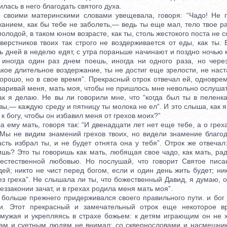
лась в него благодать святого духа.
ими материнскими словами увещевала, говоря: “Чадо! Не п
нием, как бы тебе не заболеть,— ведь ты еще мал, тело твое ра
молодой, в таком юном возрасте, как ты, столь жестокого поста не с
верстников твоих так строго не воздерживается от еды, как ты. 
ь дней в неделю едят, с утра пораньше начинают и поздно ночью 
иногда один раз днем поешь, иногда ни одного раза, но чере
акое длительное воздержание, ты не достиг еще зрелости, не нас
хорошо, но в свое время”. Прекрасный отрок отвечал ей, одновре
оваривай меня, мать моя, чтобы не пришлось мне невольно ослуша
как я делаю. Не вы ли говорили мне, что “когда был ты в пеленк
вы,— каждую среду и пятницу ты молока не ел”. И это слыша, как я
 к богу, чтобы он избавил меня от грехов моих?”
му мать, говоря так: “И двенадцати лет нет еще тебе, а о грех
 Мы не видим знамений грехов твоих, но видели знамение благод
асть избрал ты, и не будет отнята она у тебя”. Отрок же отвечал
ишь? Это ты говоришь как мать, любящая свое чадо, как мать, р
естественной любовью. Но послушай, что говорит Святое писа
ей; никто не чист перед богом, если и один день жить будет; ник
ез греха”. Не слышала ли ты, что божественный Давид, я думаю,
беззаконии зачат, и в грехах родила меня мать моя”.
ольше прежнего придерживался своего правильного пути. и бог 
и. Этот прекрасный и замечательный отрок еще некоторое 
 мужая и укрепляясь в страхе божьем: к детям играющим он не 
кам и суетным людям не внимал; со сквернословами и насмешни