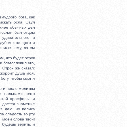
мудрого бога, как
искать осла; Саул
ажнее обычных дел
послан был отцом
 удивительного и
 дубом стоящего и
онился ему, затем
м, что будет отрок
и благословил его,
 Отрок же сказал:
 скорбит душа моя,
 богу, чтобы смог я
о и после молитвы
мя пальцами нечто
вятой просфоры, и
е дается знамение
 я даю, но велика
ла сладость во рту
и моей слова твои!
 будешь верить, и