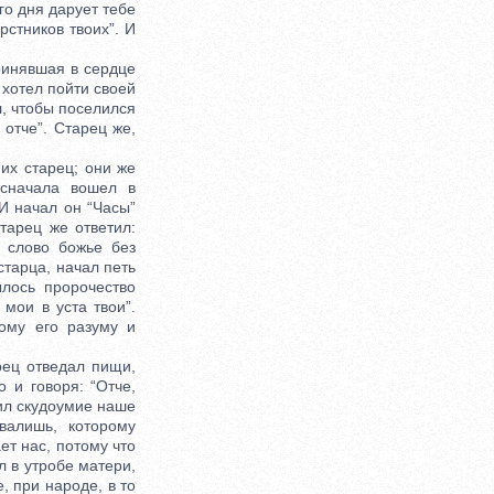
его дня дарует тебе
рстников твоих”. И
ринявшая в сердце
 хотел пойти своей
л, чтобы поселился
 отче”. Старец же,
их старец; они же
 сначала вошел в
 И начал он “Часы”
Старец же ответил:
и слово божье без
старца, начал петь
лось пророчество
 мои в уста твои”.
ому его разуму и
ец отведал пищи,
 и говоря: “Отче,
шил скудоумие наше
валишь, которому
ет нас, потому что
л в утробе матери,
, при народе, в то