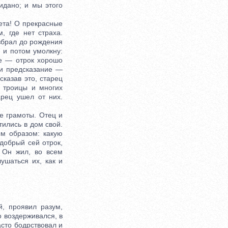
идано; и мы этого
ета! О прекрасные
, где нет страха.
избрал до рождения
у и потом умолкну:
те — отрок хорошо
 и предсказание —
сказав это, старец
 троицы и многих
арец ушел от них.
е грамоты. Отец и
тились в дом свой.
ым образом: какую
добрый сей отрок,
 Он жил, во всем
ушаться их, как и
, проявил разум,
о воздерживался, в
асто бодрствовал и