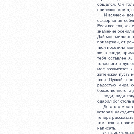
общался. Он толь
прилежно стоял, н
И всячески всегд
осквернения собл
Если все так, как
знамение осенили 
Дай мне милость т
привержен, от рож
твоя посетила мен
же, господи, прим
тебя оставлен я,
телесного и душе
мое возвысится к 
житейская пусть н
твоя. Пускай я н
радостью мира се
божественного, а 
поди, видя такую
одарил бог столь 
До этого места бы
которая находитс
теперь рассказат
том, как и почем
написать.
О ПЕРЕСЕЛЕНИ