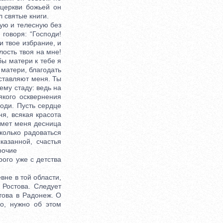
 церкви божьей он
л святые книги.
ую и телесную без
говоря: “Господи!
и твое избрание, и
лость твоя на мне!
бы матери к тебе я
 матери, благодать
оставляют меня. Ты
ему стаду: ведь на
якого осквернения
оди. Пусть сердце
ня, всякая красота
римет меня десница
колько радоваться
казанной, счастья
рочие
ого уже с детства
вне в той области,
 Ростова. Следует
това в Радонеж. О
ко, нужно об этом