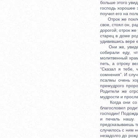
больше этого увиди
господь хорошее з
поучил его на пол
Отрок же поклони
свое, стоял он, р
дорогой; отрок же
старец в доме род
удивившись вере е
Они же, увидев с
собирали еду, ч
молитвенный храм,
петь, а отроку ве
“Сказал я тебе, 
сомнения”. И случ
псалмы очень хо
премудрого пророк
Родители же отр
мудрости и просла
Когда они со ст
благословил роди
господин! Подожди
и печаль нашу. 
предсказываешь ты
случилось с ним н
незадолго до рожд