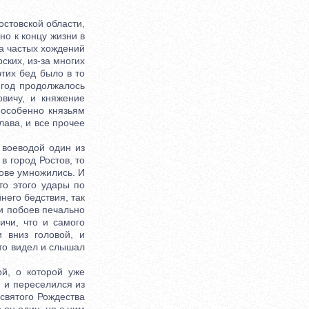
товской области,
но к концу жизни в
за частых хождений
рских, из-за многих
этих бед было в то
 год продолжалось
вичу, и княжение
 особенно князьям
слава, и все прочее
воеводой один из
в город Ростов, то
тове умножились. И
то этого удары по
него бедствия, так
и побоев печально
ичи, что и самого
и вниз головой, и
кто видел и слышал
й, о которой уже
 и переселился из
 святого Рождества