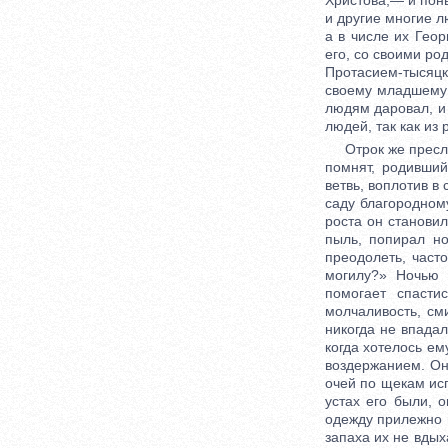
Христова,— и поны
и другие многие л
а в числе их Гео
его, со своими ро
Протасием-тысяцк
своему младшему 
людям даровал, и 
людей, так как из
Отрок же преслав
помнят, родивший
ветвь, воплотив в
саду благородном
роста он становил
пыль, попирал но
преодолеть, част
могилу?» Ночью 
помогает спасти
молчаливость, см
никогда не впадал
когда хотелось ем
воздержанием. Он 
очей по щекам исп
устах его были, 
одежду прилежно н
запаха их не вдых