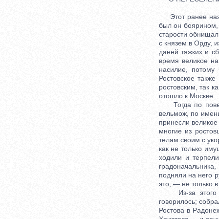
Этот ранее назв
был он боярином, 
старости обнищал 
с князем в Орду, и
даней тяжких и сб
время великое на
насилие, потому
Ростовское также
ростовским, так ка
отошло к Москве.
Тогда по повеле
вельмож, по имени
принесли великое 
многие из ростов
телам своим с уко
как не только им
ходили и терпели
градоначальника,
подняли на него р
это, — не только в
Из-за этого нес
говорилось; собр
Ростова в Радонеж