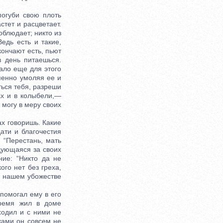
огуби свою плоть
стет и расцветает.
облюдает; никто из
Ведь есть и такие,
кончают есть, пьют
з день питаешься.
тало еще для этого
менно умоляя ее и
ться тебя, разреши
ах и в колыбели,—
 могу в меру своих
ах говоришь. Какие
ати и благочестия
: “Перестань, мать
адующаяся за своих
ние: “Никто да не
ого нет без греха,
 о нашем убожестве
помогал ему в его
время жил в доме
ходил и с ними не
ками он совсем не