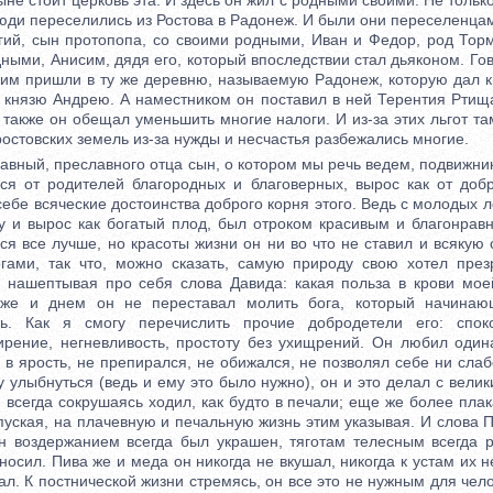
не стоит церковь эта. И здесь он жил с родными своими. Не только
юди переселились из Ростова в Радонеж. И были они переселенца
ргий, сын протопопа, со своими родными, Иван и Федор, род Торм
дными, Анисим, дядя его, который впоследствии стал дьяконом. Гов
им пришли в ту же деревню, называемую Радонеж, которую дал к
князю Андрею. А наместником он поставил в ней Терентия Ртища
также он обещал уменьшить многие налоги. И из-за этих льгот т
 ростовских земель из-за нужды и несчастья разбежались многие.
ный, преславного отца сын, о котором мы речь ведем, подвижник,
ся от родителей благородных и благоверных, вырос как от доб
 себе всяческие достоинства доброго корня этого. Ведь с молодых 
у и вырос как богатый плод, был отроком красивым и благонрав
ся все лучше, но красоты жизни он ни во что не ставил и всякую 
гами, так что, можно сказать, самую природу свою хотел презр
о нашептывая про себя слова Давида: какая польза в крови моей
же и днем он не переставал молить бога, который начина
сь. Как я смогу перечислить прочие добродетели его: спокой
ирение, негневливость, простоту без ухищрений. Он любил один
 в ярость, не препирался, не обижался, не позволял себе ни слаб
у улыбнуться (ведь и ему это было нужно), он и это делал с вел
всегда сокрушаясь ходил, как будто в печали; еще же более плак
уская, на плачевную и печальную жизнь этим указывая. И слова 
он воздержанием всегда был украшен, тяготам телесным всегда 
осил. Пива же и меда он никогда не вкушал, никогда к устам их 
ал. К постнической жизни стремясь, он все это не нужным для че