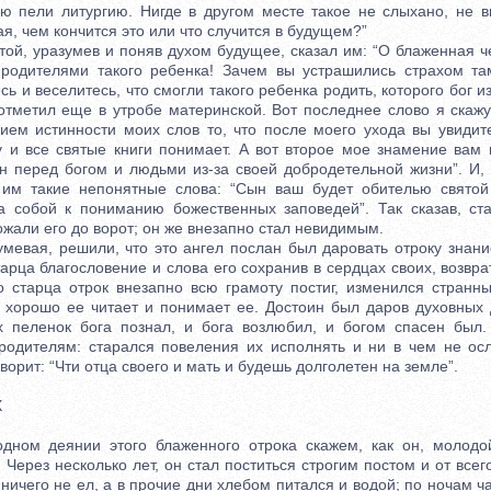
ую пели литургию. Нигде в другом месте такое не слыхано, не в
я, чем кончится это или что случится в будущем?”
, уразумев и поняв духом будущее, сказал им: “О блаженная ч
 родителями такого ребенка! Зачем вы устрашились страхом там
сь и веселитесь, что смогли такого ребенка родить, которого бог 
 отметил еще в утробе материнской. Вот последнее слово я скаж
ием истинности моих слов то, что после моего ухода вы увиди
у и все святые книги понимает. А вот второе мое знамение вам
н перед богом и людьми из-за своей добродетельной жизни”. И, 
 им такие непонятные слова: “Сын ваш будет обителью святой
а собой к пониманию божественных заповедей”. Так сказав, ст
жали его до ворот; он же внезапно стал невидимым.
ая, решили, что это ангел послан был даровать отроку знани
тарца благословение и слова его сохранив в сердцах своих, возвра
о старца отрок внезапно всю грамоту постиг, изменился странн
т, хорошо ее читает и понимает ее. Достоин был даров духовных 
х пеленок бога познал, и бога возлюбил, и богом спасен был.
родителям: старался повеления их исполнять и ни в чем не осл
ворит: “Чти отца своего и мать и будешь долголетен на земле”.
Х
деянии этого блаженного отрока скажем, как он, молодой
 Через несколько лет, он стал поститься строгим постом и от всег
 ничего не ел, а в прочие дни хлебом питался и водой; по ночам ч