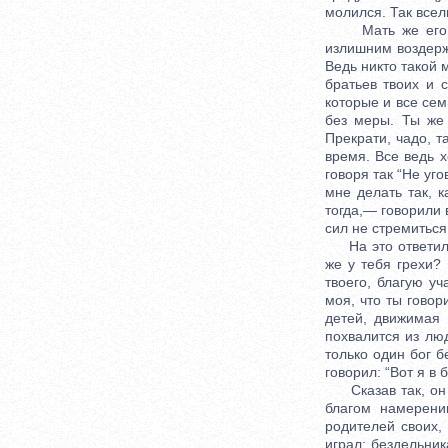
молился. Так всели
Мать же его сво
излишним воздержа
Ведь никто такой 
братьев твоих и с
которые и все сем
без меры. Ты же 
Прекрати, чадо, т
время. Все ведь 
говоря так “Не уг
мне делать так, 
тогда,— говорили 
сил не стремиться
На это ответила е
же у тебя грехи?
твоего, благую уч
моя, что ты говор
детей, движимая 
похвалится из люд
только один бог б
говорил: “Вот я в 
Сказав так, он б
благом намерени
родителей своих,
играл; бездельни