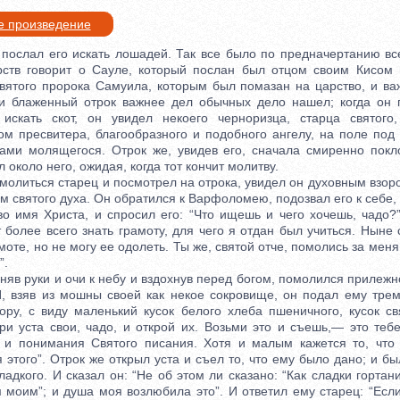
е произведение
лал его искать лошадей. Так все было по предначертанию все
ств говорит о Сауле, который послан был отцом своим Кисом 
вятого пророка Самуила, которым был помазан на царство, и в
 и блаженный отрок важнее дел обычных дело нашел; когда он 
искать скот, он увидел некоего черноризца, старца святого,
ном пресвитера, благообразного и подобного ангелу, на поле под
ами молящегося. Отрок же, увидев его, сначала смиренно покл
 около него, ожидая, когда тот кончит молитву.
литься старец и посмотрел на отрока, увидел он духовным взоро
 святого духа. Он обратился к Варфоломею, подозвал его к себе, 
во имя Христа, и спросил его: “Что ищешь и чего хочешь, чадо?”
более всего знать грамоту, для чего я отдан был учиться. Ныне
амоте, но не могу ее одолеть. Ты же, святой отче, помолись за меня
”.
в руки и очи к небу и вздохнув перед богом, помолился прилежн
 И, взяв из мошны своей как некое сокровище, он подал ему тре
ру, с виду маленький кусок белого хлеба пшеничного, кусок с
ори уста свои, чадо, и открой их. Возьми это и съешь,— это теб
 и понимания Святого писания. Хотя и малым кажется то, что
 этого”. Отрок же открыл уста и съел то, что ему было дано; и бы
сладкого. И сказал он: “Не об этом ли сказано: “Как сладки гортан
 моим”; и душа моя возлюбила это”. И ответил ему старец: “Если