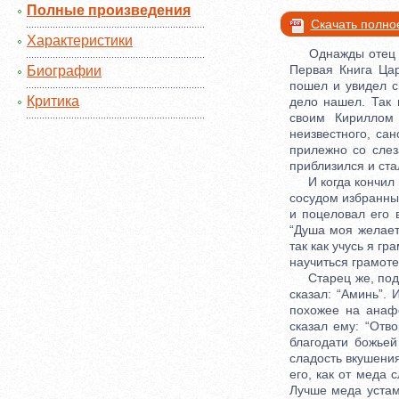
Полные произведения
Скачать полно
Характеристики
Однажды отец пос
Первая Книга Цар
Биографии
пошел и увидел с
Критика
дело нашел. Так
своим Кириллом 
неизвестного, са
прилежно со слез
приблизился и стал
И когда кончил мо
сосудом избранным
и поцеловал его 
“Душа моя желает 
так как учусь я гр
научиться грамоте
Старец же, подня
сказал: “Аминь”.
похожее на анафо
сказал ему: “Отв
благодати божьей
сладость вкушения
его, как от меда 
Лучше меда устам