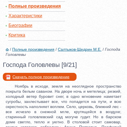
Полные произведения
Характеристики
Биографии
Критика
/
Полные произведения
/
Салтыков-Щедрин М.Е.
/
Господа
Головлевы
Господа Головлевы [9/21]
Скачать полное произведение
Ноябрь в исходе, земля на неоглядное пространство
покрыта белым саваном. На дворе ночь и метелица; резкий,
холодный ветер буровит снег, в одно мгновение наметает
сугробы, захлестывает все, что попадется на пути, и всю
окрестность наполняет воплем. Село, церковь, ближний лес -
все исчезло в снежной мгле, крутящейся в воздухе;
старинный головлевский сад могуче гудит. Но в барском
доме светло, тепло и уютно. В столовой стоит самовар,
вокруг которого собрались: Арина Петровна, Порфирий