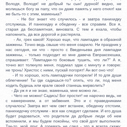
Володя, Володя! не добрый ты сын! дурной! видно, не
молишься богу за папу, что он даже память у него отнял! как
же быть-то с этим, маменька?
- Не бог знает что случилось - и завтра панихидку
отслужишь. И панихидку и обеденку - все справим. Все я,
старая да беспамятная, виновата. С тем и ехала, чтобы
напомнить, да все дорогой и растеряла.
- Ах, грех какой! Хорошо еще, что лампадки в образной
зажжены. Точно ведь свыше что меня озарило. Ни праздник у
нас сегодня, ни что - просто с Введеньева дня лампадки
зажжены, - только подходит ко мне давеча Евпраксеюшка,
спрашивает: "Лампадки-то боковые тушить, что ли?" А я,
точно вот толкнуло меня, подумал эдак с минуту и говорю:
не тронь! Христос с ними, пускай погорят! Ан вот оно что!
- И то хорошо, хоть лампадочки погорели! И то для души
облегчение! Ты где садишься-то? опять, что ли, под меня
ходить будешь или крале своей станешь мирволить?
- Да уж я и не знаю, маменька, мне можно ли...
- Чего не можно! Садись! Бог простит! не нарочно ведь, не
с намерением, а от забвения. Это и с праведниками
случалось! Завтра вот чем свет встанем, обеденку отстоим,
панихидочку отслужим - все как следует сделаем. И его душа
будет радоваться, что родители да добрые люди об нем
вспомнили, и мы будем покойны, что свой долг выполнили.
Так-то, мой друг. А горевать не след - это я всегда скажу: