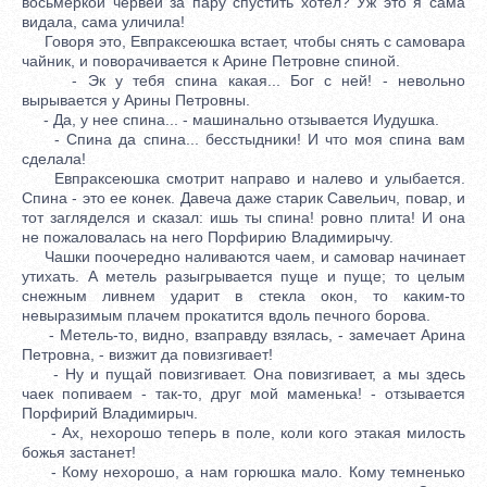
восьмеркой червей за пару спустить хотел? Уж это я сама
видала, сама уличила!
Говоря это, Евпраксеюшка встает, чтобы снять с самовара
чайник, и поворачивается к Арине Петровне спиной.
- Эк у тебя спина какая... Бог с ней! - невольно
вырывается у Арины Петровны.
- Да, у нее спина... - машинально отзывается Иудушка.
- Спина да спина... бесстыдники! И что моя спина вам
сделала!
Евпраксеюшка смотрит направо и налево и улыбается.
Спина - это ее конек. Давеча даже старик Савельич, повар, и
тот загляделся и сказал: ишь ты спина! ровно плита! И она
не пожаловалась на него Порфирию Владимирычу.
Чашки поочередно наливаются чаем, и самовар начинает
утихать. А метель разыгрывается пуще и пуще; то целым
снежным ливнем ударит в стекла окон, то каким-то
невыразимым плачем прокатится вдоль печного борова.
- Метель-то, видно, взаправду взялась, - замечает Арина
Петровна, - визжит да повизгивает!
- Ну и пущай повизгивает. Она повизгивает, а мы здесь
чаек попиваем - так-то, друг мой маменька! - отзывается
Порфирий Владимирыч.
- Ах, нехорошо теперь в поле, коли кого этакая милость
божья застанет!
- Кому нехорошо, а нам горюшка мало. Кому темненько