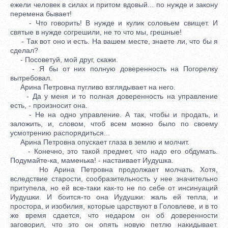
ежели человек в силах и притом вдовый... по нужде и закону
перемена бывает!
- Что говорить! В нужде и кулик соловьем свищет. И
святые в нужде согрешили, не то что мы, грешные!
- Так вот оно и есть. На вашем месте, знаете ли, что бы я
сделал?
- Посоветуй, мой друг, скажи.
- Я бы от них полную доверенность на Погорелку
вытребовал.
Арина Петровна пугливо взглядывает на него.
- Да у меня и то полная доверенность на управление
есть, - произносит она.
- Не на одно управление. А так, чтобы и продать, и
заложить, и, словом, чтоб всем можно было по своему
усмотрению распорядиться...
Арина Петровна опускает глаза в землю и молчит.
- Конечно, это такой предмет, что надо его обдумать.
Подумайте-ка, маменька! - настаивает Иудушка.
Но Арина Петровна продолжает молчать. Хотя,
вследствие старости, сообразительность у нее значительно
притупела, но ей все-таки как-то не по себе от инсинуаций
Иудушки. И боится-то она Иудушки: жаль ей тепла, и
простора, и изобилия, которые царствуют в Головлеве, и в то
же время сдается, что недаром он об доверенности
заговорил, что это он опять новую петлю накидывает.