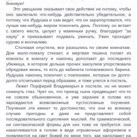
боковую!
Это увещание оказывает свое действие не потому, чтобы
оно заключало что-нибудь действительно убедительное, а
потому, что Иудушка и сам видит, что он зарапортовался, что
лучше как-нибудь миром покончить день. Поэтому он встает
с своего места, целует у маменьки ручку, благодарит "за
науку" и приказывает подавать ужинать. Ужин проходит
сурово и молчаливо.
Столовая опустела, все разошлись по своим комнатам.
Дом мало-помалу стихает, и мертвая тишина ползет из
комнаты в комнату и наконец доползает до последнего
убежища, в котором дольше прочих закоулков упорствовала
обрядовая жизнь, то есть до кабинета головлевского барина.
Иудушка наконец покончил с поклонами, которые он долго-
долго отсчитывал перед образами, и тоже улегся в постель.
Лежит Порфирий Владимирыч в постели, но не может
сомкнуть глаз. Чует он, что приезд сына предвещает что-то
не совсем обыкновенное, и уже заранее в голове его
зарождаются всевозможные пустословные поучения.
Поучения эти имеют то достоинство, что они ко всякому
случаю пригодны и даже не представляют собой
последовательного сцепления мыслей. Ни грамматической,
ни синтаксической формы для них тоже не требуется: они
накапливаются в голове в виде отрывочных афоризмов и
появляются на свет божий по мере того, как наползают на