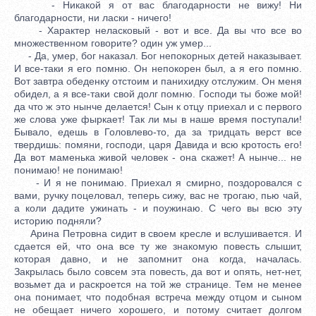
- Никакой я от вас благодарности не вижу! Ни
благодарности, ни ласки - ничего!
- Характер неласковый - вот и все. Да вы что все во
множественном говорите? один уж умер...
- Да, умер, бог наказал. Бог непокорных детей наказывает.
И все-таки я его помню. Он непокорен был, а я его помню.
Вот завтра обеденку отстоим и панихидку отслужим. Он меня
обидел, а я все-таки свой долг помню. Господи ты боже мой!
да что ж это нынче делается! Сын к отцу приехал и с первого
же слова уже фыркает! Так ли мы в наше время поступали!
Бывало, едешь в Головлево-то, да за тридцать верст все
твердишь: помяни, господи, царя Давида и всю кротость его!
Да вот маменька живой человек - она скажет! А нынче... не
понимаю! не понимаю!
- И я не понимаю. Приехал я смирно, поздоровался с
вами, ручку поцеловал, теперь сижу, вас не трогаю, пью чай,
а коли дадите ужинать - и поужинаю. С чего вы всю эту
историю подняли?
Арина Петровна сидит в своем кресле и вслушивается. И
сдается ей, что она все ту же знакомую повесть слышит,
которая давно, и не запомнит она когда, началась.
Закрылась было совсем эта повесть, да вот и опять, нет-нет,
возьмет да и раскроется на той же странице. Тем не менее
она понимает, что подобная встреча между отцом и сыном
не обещает ничего хорошего, и потому считает долгом