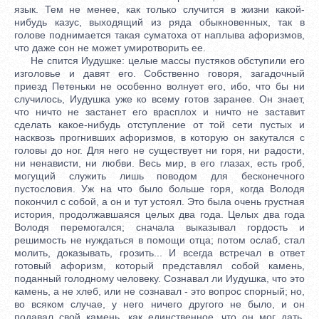
язык. Тем не менее, как только случится в жизни какой-
нибудь казус, выходящий из ряда обыкновенных, так в
голове поднимается такая суматоха от наплыва афоризмов,
что даже сон не может умиротворить ее.
Не спится Иудушке: целые массы пустяков обступили его
изголовье и давят его. Собственно говоря, загадочный
приезд Петеньки не особенно волнует его, ибо, что бы ни
случилось, Иудушка уже ко всему готов заранее. Он знает,
что ничто не застанет его врасплох и ничто не заставит
сделать какое-нибудь отступление от той сети пустых и
насквозь прогнивших афоризмов, в которую он закутался с
головы до ног. Для него не существует ни горя, ни радости,
ни ненависти, ни любви. Весь мир, в его глазах, есть гроб,
могущий служить лишь поводом для бесконечного
пустословия. Уж на что было больше горя, когда Володя
покончил с собой, а он и тут устоял. Это была очень грустная
история, продолжавшаяся целых два года. Целых два года
Володя перемогался; сначала выказывал гордость и
решимость не нуждаться в помощи отца; потом ослаб, стал
молить, доказывать, грозить... И всегда встречал в ответ
готовый афоризм, который представлял собой камень,
поданный голодному человеку. Сознавал ли Иудушка, что это
камень, а не хлеб, или не сознавал - это вопрос спорный; но,
во всяком случае, у него ничего другого не было, и он
подавал свой камень, как единственное, что он мог дать.