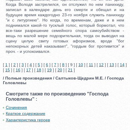
Когда Володя застрелился, он отслужил по нем панихиду,
записал в календаре день его смерти и обещал и на
будущее время каждогодно 23-го ноября служить панихиду
"и с литургиею". Но когда, по временам, даже и в нем
поднимался какой-то тусклый голос, который бормотал, что
все-таки разрешение семейного спора самоубийством -
вещь по малой мере подозрительная, тогда он выводил на
сцену целую свиту готовых афоризмов, вроде "бог
непокорных детей наказывает", "гордым бог противится" и
проч. - и успокоивался.
[
1
] [
2
] [
3
] [
4
] [
5
] [
6
] [
7
] [
8
] [ 9 ] [
10
] [
11
] [
12
] [
13
] [
14
]
[
15
] [
16
] [
17
] [
18
] [
19
] [
20
] [
21
]
/ Полные произведения / Салтыков-Щедрин М.Е. / Господа
Головлевы
Смотрите также по произведению "Господа
Головлевы" :
Сочинения
Краткое содержание
Характеристика героев