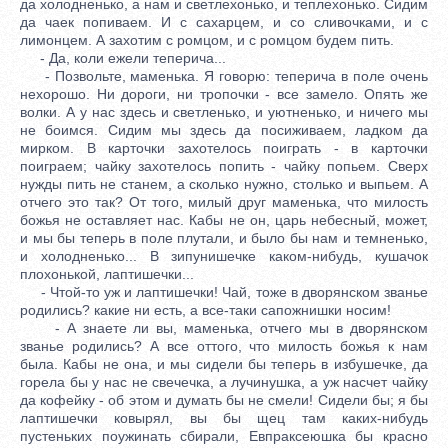
да холодненько, а нам и светлехонько, и теплехонько. Сидим
да чаек попиваем. И с сахарцем, и со сливочками, и с
лимонцем. А захотим с ромцом, и с ромцом будем пить.
- Да, коли ежели теперича...
- Позвольте, маменька. Я говорю: теперича в поле очень
нехорошо. Ни дороги, ни тропочки - все замело. Опять же
волки. А у нас здесь и светленько, и уютненько, и ничего мы
не боимся. Сидим мы здесь да посиживаем, ладком да
мирком. В карточки захотелось поиграть - в карточки
поиграем; чайку захотелось попить - чайку попьем. Сверх
нужды пить не станем, а сколько нужно, столько и выпьем. А
отчего это так? От того, милый друг маменька, что милость
божья не оставляет нас. Кабы не он, царь небесный, может,
и мы бы теперь в поле плутали, и было бы нам и темненько,
и холодненько... В зипунишечке каком-нибудь, кушачок
плохонькой, лаптишечки...
- Чтой-то уж и лаптишечки! Чай, тоже в дворянском званье
родились? какие ни есть, а все-таки сапожнишки носим!
- А знаете ли вы, маменька, отчего мы в дворянском
званье родились? А все оттого, что милость божья к нам
была. Кабы не она, и мы сидели бы теперь в избушечке, да
горела бы у нас не свечечка, а лучинушка, а уж насчет чайку
да кофейку - об этом и думать бы не смели! Сидели бы; я бы
лаптишечки ковырял, вы бы щец там каких-нибудь
пустеньких поужинать сбирали, Евпраксеюшка бы красно