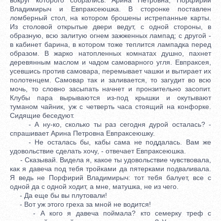
Владимирыч и Евпраксеюшка. В сторонке поставлен
ломберный стол, на котором брошены истрепанные карты.
Из столовой открытые двери ведут, с одной стороны, в
образную, всю залитую огнем зажженных лампад; с другой -
в кабинет барина, в котором тоже теплится лампадка перед
образом. В жарко натопленных комнатах душно, пахнет
деревянным маслом и чадом самоварного угля. Евпраксея,
усевшись против самовара, перемывает чашки и вытирает их
полотенцем. Самовар так и заливается, то загудит во всю
мочь, то словно засыпать начнет и пронзительно засопит.
Клубы пара вырываются из-под крышки и окутывают
туманом чайник, уж с четверть часа стоящий на конфорке.
Сидящие беседуют.
- А ну-ко, сколько ты раз сегодня дурой осталась? -
спрашивает Арина Петровна Евпраксеюшку.
- Не осталась бы, кабы сама не поддалась. Вам же
удовольствие сделать хочу, - отвечает Евпраксеюшка.
- Сказывай. Видела я, какое ты удовольствие чувствовала,
как я давеча под тебя тройками да пятерками подваливала.
Я ведь не Порфирий Владимирыч: тот тебя балует, все с
одной да с одной ходит, а мне, матушка, не из чего.
- Да еще бы вы плутовали!
- Вот уж этого греха за мной не водится!
- А кого я давеча поймала? кто семерку треф с