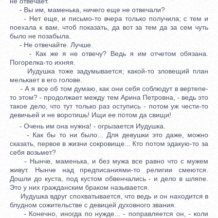
не отвечает.
- Вы им, маменька, ничего еще не отвечали?
- Нет еще, и письмо-то вчера только получила; с тем и
поехала к вам, чтоб показать, да вот за тем да за сем чуть
было не позабыла.
- Не отвечайте. Лучше.
- Как же я не отвечу? Ведь я им отчетом обязана.
Погорелка-то ихняя.
Иудушка тоже задумывается; какой-то зловещий план
мелькает в его голове.
- А я все об том думаю, как они себя соблюдут в вертепе-
то этом? - продолжает между тем Арина Петровна, - ведь это
такое дело, что тут только раз оступись - потом уж чести-то
девичьей и не воротишь! Ищи ее потом да свищи!
- Очень им она нужна! - огрызается Иудушка.
- Как бы то ни было... Для девушки это даже, можно
сказать, первое в жизни сокровище... Кто потом эдакую-то за
себя возьмет?
- Нынче, маменька, и без мужа все равно что с мужем
живут. Нынче над предписаниями-то религии смеются.
Дошли до куста, под кустом обвенчались - и дело в шляпе.
Это у них гражданским браком называется.
Иудушка вдруг спохватывается, что ведь и он находится в
блудном сожительстве с девицей духовного звания.
- Конечно, иногда по нужде... - поправляется он, - коли