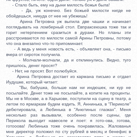
- Стало быть, ему на дыни милость божья была!
- Да, уж конечно. Без божьей милости нигде не
обойдешься, никуда от нее не убежишь!
Арина Петровна уж выпила две чашки и начинает
поглядывать на ломберный стол. Евпраксеюшка тоже так и
горит нетерпением сразиться в дураки. Но планы эти
расстроиваются по милости самой Арины Петровны, потому
что она внезапно что-то припоминает.
- А ведь у меня новость есть, - объявляет она, - письмо
вчера от сироток получила.
- Молчали-молчали, да и откликнулись. Видно, туго
пришлось, денег просят?
- Нет, не просят. Вот полюбуйся.
Арина Петровна достает из кармана письмо и отдает
Иудушке, который читает:
"Вы, бабушка, больше нам ни индюшек, ни кур не
посылайте. Денег тоже не посылайте, а копите на проценты.
Мы не в Москве, а в Харькове, поступили на сцену в театр, а
летом по ярмаркам будем ездить. Я, Аннинька, в "Периколе"
дебютировала, а Любинька в "Анютиных глазках". Меня
несколько раз вызывали, особенно после сцены, где
Перикола выходит навеселе и поет: я гото-ова, готова,
готооова! Любинька тоже очень понравилась. Жалованья
мне директор положил по сту рублей в месяц и бенефис в
Харькове, а Любиньке по семидесяти пяти в месяц и