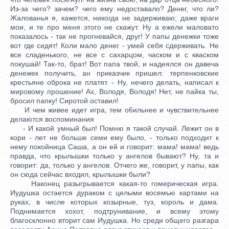
Из-за чего? зачем? чего ему недоставало? Денег, что ли?
Жалованья я, кажется, никогда не задерживаю; даже враги
мои, и те про меня этого не скажут. Ну а ежели маловато
показалось - так не прогневайся, друг! У папы денежки тоже
вот где сидят! Коли мало денег - умей себя сдерживать. Не
все сладенького, не все с сахарцом, часком и с кваском
покушай! Так-то, брат! Вот папа твой, и надеялся он давеча
денежек получить, ан приказчик пришел: терпенковские
крестьяне оброка не платят. - Ну, нечего делать, написал к
мировому прошение! Ах, Володя, Володя! Нет, не пайка ты,
бросил папку! Сиротой оставил!
И чем живее идет игра, тем о6ильнее и чувствительнее
делаются воспоминания
- И какой умный был! Помню я такой случай. Лежит он в
кори - лет не больше семи ему было, - только подходит к
нему покойница Саша, а он ей и говорит: мама! мама! ведь
правда, что крылышки только у ангелов бывают? Ну, та и
говорит: да, только у ангелов. Отчего же, говорит, у папы, как
он сюда сейчас входил, крылышки были?
Наконец разыгрывается какая-то гомерическая игра.
Иудушка остается дураком с целыми восемью картами на
руках, в числе которых козырные, туз, король и дама.
Поднимается хохот, подтрунивание, и всему этому
благосклонно вторит сам Иудушка. Но среди общего разгара