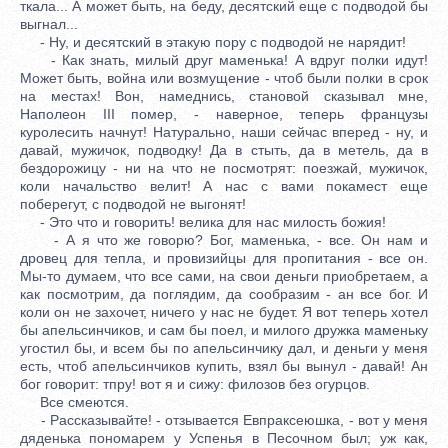
ткала... А может быть, на беду, десятский еще с подводой бы
выгнал...
- Ну, и десятский в этакую пору с подводой не нарядит!
- Как знать, милый друг маменька! А вдруг полки идут!
Может быть, война или возмущение - чтоб были полки в срок
на местах! Вон, намеднись, становой сказывал мне,
Наполеон III помер, - наверное, теперь французы
куролесить начнут! Натурально, наши сейчас вперед - ну, и
давай, мужичок, подводку! Да в стыть, да в метель, да в
бездорожицу - ни на что не посмотрят: поезжай, мужичок,
коли начальство велит! А нас с вами покамест еще
поберегут, с подводой не выгонят!
- Это что и говорить! велика для нас милость божия!
- А я что же говорю? Бог, маменька, - все. Он нам и
дровец для тепла, и провизийцы для пропитания - все он.
Мы-то думаем, что все сами, на свои деньги приобретаем, а
как посмотрим, да поглядим, да сообразим - ан все бог. И
коли он не захочет, ничего у нас не будет. Я вот теперь хотел
бы апельсинчиков, и сам бы поел, и милого дружка маменьку
угостил бы, и всем бы по апельсинчику дал, и деньги у меня
есть, чтоб апельсинчиков купить, взял бы вынул - давай! Ан
бог говорит: тпру! вот я и сижу: филозов без огурцов.
Все смеются.
- Рассказывайте! - отзывается Евпраксеюшка, - вот у меня
дяденька пономарем у Успенья в Песочном был; уж как,