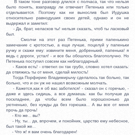
В таком тоне разговор длился с полчаса, так что нельзя
было понять, взаправду ли отвечает Петенька или только
отделывается. Поэтому как ни вынослив был Иудушка
относительно равнодушия своих детей, однако и он не
выдержал и заметил:
- Да, брат, неласков ты! нельзя сказать, чтоб ты ласковый
был.
Смолчи на этот раз Петенька, прими папенькино
замечание с кротостью, а еще лучше, поцелуй у папеньки
ручку и скажи ему: извините меня, добренький, папенька! я
ведь с дороги, устал! - и все бы обошлось благополучно. Но
Петенька поступил совсем как неблагодарный.
- Каков есть! - ответил он так грубо, словно хотел сказать:
да отвяжись ты от меня, сделай милость!
Тогда Порфирию Владимирычу сделалось так больно, так
больно, что и он уж не нашел возможным молчать.
- Кажется,как я об вас заботился! - сказал он с горечью, -
даже и здесь сидишь, а все думаешь: как бы получше да
поскладнее, да чтобы всем было хорошохонько да
уютненько, без нужды да без горюшка... А вы все от меня
прочь да прочь!
- Кто же... вы?
- Ну, ты... да, впрочем, и покойник, царство ему небесное,
был такой же...
- Что ж! я вам очень благодарен!