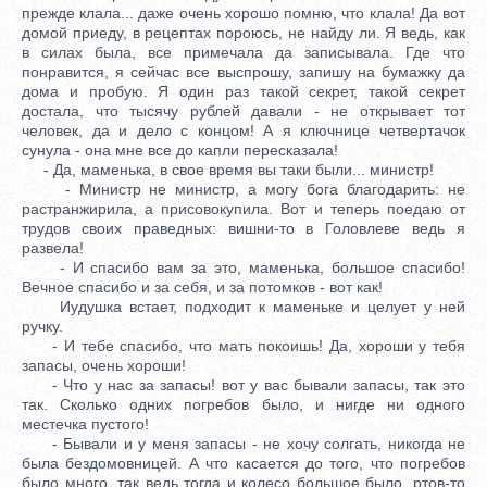
прежде клала... даже очень хорошо помню, что клала! Да вот
домой приеду, в рецептах пороюсь, не найду ли. Я ведь, как
в силах была, все примечала да записывала. Где что
понравится, я сейчас все выспрошу, запишу на бумажку да
дома и пробую. Я один раз такой секрет, такой секрет
достала, что тысячу рублей давали - не открывает тот
человек, да и дело с концом! А я ключнице четвертачок
сунула - она мне все до капли пересказала!
- Да, маменька, в свое время вы таки были... министр!
- Министр не министр, а могу бога благодарить: не
растранжирила, а присовокупила. Вот и теперь поедаю от
трудов своих праведных: вишни-то в Головлеве ведь я
развела!
- И спасибо вам за это, маменька, большое спасибо!
Вечное спасибо и за себя, и за потомков - вот как!
Иудушка встает, подходит к маменьке и целует у ней
ручку.
- И тебе спасибо, что мать покоишь! Да, хороши у тебя
запасы, очень хороши!
- Что у нас за запасы! вот у вас бывали запасы, так это
так. Сколько одних погребов было, и нигде ни одного
местечка пустого!
- Бывали и у меня запасы - не хочу солгать, никогда не
была бездомовницей. А что касается до того, что погребов
было много, так ведь тогда и колесо большое было, ртов-то