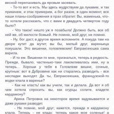
весной перепахивать да яровым засевать.
- То-то вот и есть. Мы здесь мудрствуем да лукавим, и так
прикинем, и этак примерим, а бог разом, в один момент, все
наши планы-соображения в прах обратит. Вы, маменька, что-
то хотели рассказать, что с вами в двадцать четвертом году
было?
- Что такое! ништо уж я позабыла! Должно быть, все об
ней же, об милости божьей. Не помню, мой друг, не помню.
- Ну, бог даст, в другое время вспомните. А покуда там на
дворе кутит да мутит, вы бы, милый друг, вареньица
покушали. Это вишенки, головлевские! Евпраксеюшка сама
варила.
- И то ем. Вишенки-то мне, признаться, теперь в редкость.
Прежде, бывало, частенько-таки лакомливалась ими, ну а
теперь... Хороши у тебя в Головлеве вишни, сочные,
крупные: вот в Дубровине как ни старались разводить - все
несладки выходят. Да ты, Евпраксеюшка, французской-то
водки клала в варенье?
- Как не класть! как вы учили, так и делала. Да вот я об
чем хотела спросить: вы, как огурцы солите, кладете
кардамону?
Арина Петровна на некоторое время задумывается и
даже руками разводит.
- Не помню, мой друг; кажется, прежде я кардамону
клала. Теперь - не кладу: теперь какое мое соленье! а