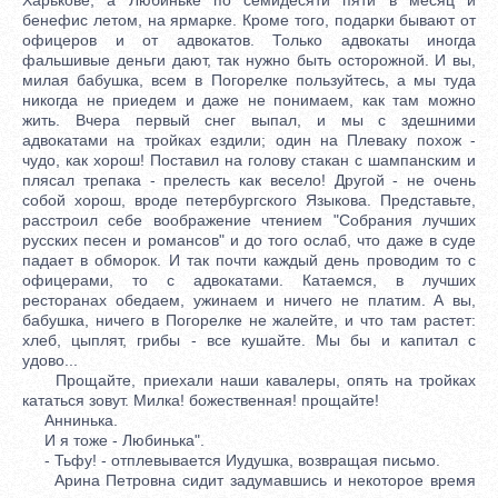
бенефис летом, на ярмарке. Кроме того, подарки бывают от
офицеров и от адвокатов. Только адвокаты иногда
фальшивые деньги дают, так нужно быть осторожной. И вы,
милая бабушка, всем в Погорелке пользуйтесь, а мы туда
никогда не приедем и даже не понимаем, как там можно
жить. Вчера первый снег выпал, и мы с здешними
адвокатами на тройках ездили; один на Плеваку похож -
чудо, как хорош! Поставил на голову стакан с шампанским и
плясал трепака - прелесть как весело! Другой - не очень
собой хорош, вроде петербургского Языкова. Представьте,
расстроил себе воображение чтением "Собрания лучших
русских песен и романсов" и до того ослаб, что даже в суде
падает в обморок. И так почти каждый день проводим то с
офицерами, то с адвокатами. Катаемся, в лучших
ресторанах обедаем, ужинаем и ничего не платим. А вы,
бабушка, ничего в Погорелке не жалейте, и что там растет:
хлеб, цыплят, грибы - все кушайте. Мы бы и капитал с
удово...
Прощайте, приехали наши кавалеры, опять на тройках
кататься зовут. Милка! божественная! прощайте!
Аннинька.
И я тоже - Любинька".
- Тьфу! - отплевывается Иудушка, возвращая письмо.
Арина Петровна сидит задумавшись и некоторое время