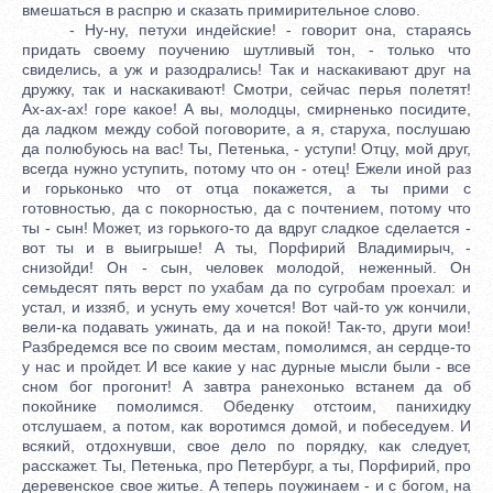
вмешаться в распрю и сказать примирительное слово.
- Ну-ну, петухи индейские! - говорит она, стараясь
придать своему поучению шутливый тон, - только что
свиделись, а уж и разодрались! Так и наскакивают друг на
дружку, так и наскакивают! Смотри, сейчас перья полетят!
Ах-ах-ах! горе какое! А вы, молодцы, смирненько посидите,
да ладком между собой поговорите, а я, старуха, послушаю
да полюбуюсь на вас! Ты, Петенька, - уступи! Отцу, мой друг,
всегда нужно уступить, потому что он - отец! Ежели иной раз
и горьконько что от отца покажется, а ты прими с
готовностью, да с покорностью, да с почтением, потому что
ты - сын! Может, из горького-то да вдруг сладкое сделается -
вот ты и в выигрыше! А ты, Порфирий Владимирыч, -
снизойди! Он - сын, человек молодой, неженный. Он
семьдесят пять верст по ухабам да по сугробам проехал: и
устал, и иззяб, и уснуть ему хочется! Вот чай-то уж кончили,
вели-ка подавать ужинать, да и на покой! Так-то, други мои!
Разбредемся все по своим местам, помолимся, ан сердце-то
у нас и пройдет. И все какие у нас дурные мысли были - все
сном бог прогонит! А завтра ранехонько встанем да об
покойнике помолимся. Обеденку отстоим, панихидку
отслушаем, а потом, как воротимся домой, и побеседуем. И
всякий, отдохнувши, свое дело по порядку, как следует,
расскажет. Ты, Петенька, про Петербург, а ты, Порфирий, про
деревенское свое житье. А теперь поужинаем - и с богом, на