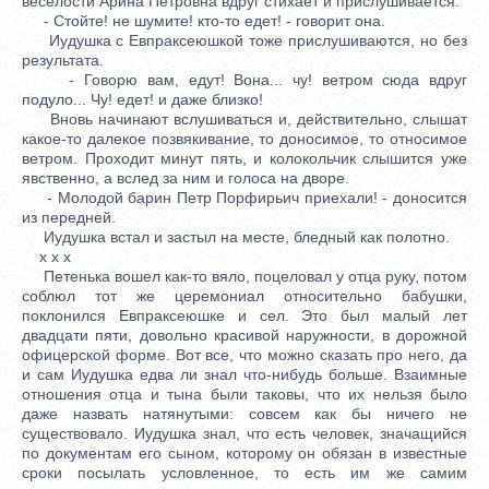
веселости Арина Петровна вдруг стихает и прислушивается.
- Стойте! не шумите! кто-то едет! - говорит она.
Иудушка с Евпраксеюшкой тоже прислушиваются, но без
результата.
- Говорю вам, едут! Вона... чу! ветром сюда вдруг
подуло... Чу! едет! и даже близко!
Вновь начинают вслушиваться и, действительно, слышат
какое-то далекое позвякивание, то доносимое, то относимое
ветром. Проходит минут пять, и колокольчик слышится уже
явственно, а вслед за ним и голоса на дворе.
- Молодой барин Петр Порфирьич приехали! - доносится
из передней.
Иудушка встал и застыл на месте, бледный как полотно.
x x x
Петенька вошел как-то вяло, поцеловал у отца руку, потом
соблюл тот же церемониал относительно бабушки,
поклонился Евпраксеюшке и сел. Это был малый лет
двадцати пяти, довольно красивой наружности, в дорожной
офицерской форме. Вот все, что можно сказать про него, да
и сам Иудушка едва ли знал что-нибудь больше. Взаимные
отношения отца и тына были таковы, что их нельзя было
даже назвать натянутыми: совсем как бы ничего не
существовало. Иудушка знал, что есть человек, значащийся
по документам его сыном, которому он обязан в известные
сроки посылать условленное, то есть им же самим