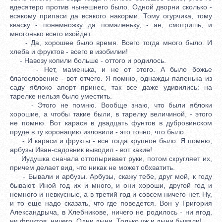
вдесятеро против нынешнего было. Одной дворни сколько -
всякому припаси да всякого накорми. Тому огурчика, тому
кваску - понемножку да помаленьку, - ан, смотришь, и
многонько всего изойдет.
- Да, хорошее было время. Всего тогда много было. И
хлеба и фруктов - всего в изобилии!
- Навозу копили больше - оттого и родилось.
- Нет, маменька, и не от этого. А было божье
благословение - вот отчего. Я помню, однажды папенька из
саду яблоко апорт принес, так все даже удивились: на
тарелке нельзя было уместить.
- Этого не помню. Вообще знаю, что были яблоки
хорошие, а чтобы такие были, в тарелку величиной, - этого
не помню. Вот карася в двадцать фунтов в дубровинском
пруде в ту коронацию изловили - это точно, что было.
- И караси и фрукты - все тогда крупное было. Я помню,
арбузы Иван-садовник выводил - вот какие!
Иудушка сначала оттопыривает руки, потом скругляет их,
причем делает вид, что никак не может обхватить.
- Бывали и арбузы. Арбузы, скажу тебе, друг мой, к году
бывают. Иной год их и много, и они хороши, другой год и
немного и невкусные, а в третий год и совсем ничего нет. Ну,
и то еще надо сказать, что где поведется. Вон у Григория
Александрыча, в Хлебникове, ничего не родилось - ни ягод,
ни фруктов, ничего. Одни дыни. Только уж и дыни бывали!