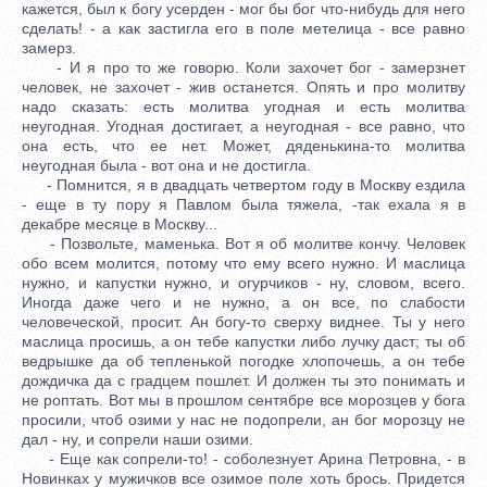
кажется, был к богу усерден - мог бы бог что-нибудь для него
сделать! - а как застигла его в поле метелица - все равно
замерз.
- И я про то же говорю. Коли захочет бог - замерзнет
человек, не захочет - жив останется. Опять и про молитву
надо сказать: есть молитва угодная и есть молитва
неугодная. Угодная достигает, а неугодная - все равно, что
она есть, что ее нет. Может, дяденькина-то молитва
неугодная была - вот она и не достигла.
- Помнится, я в двадцать четвертом году в Москву ездила
- еще в ту пору я Павлом была тяжела, -так ехала я в
декабре месяце в Москву...
- Позвольте, маменька. Вот я об молитве кончу. Человек
обо всем молится, потому что ему всего нужно. И маслица
нужно, и капустки нужно, и огурчиков - ну, словом, всего.
Иногда даже чего и не нужно, а он все, по слабости
человеческой, просит. Ан богу-то сверху виднее. Ты у него
маслица просишь, а он тебе капустки либо лучку даст; ты об
ведрышке да об тепленькой погодке хлопочешь, а он тебе
дождичка да с градцем пошлет. И должен ты это понимать и
не роптать. Вот мы в прошлом сентябре все морозцев у бога
просили, чтоб озими у нас не подопрели, ан бог морозцу не
дал - ну, и сопрели наши озими.
- Еще как сопрели-то! - соболезнует Арина Петровна, - в
Новинках у мужичков все озимое поле хоть брось. Придется