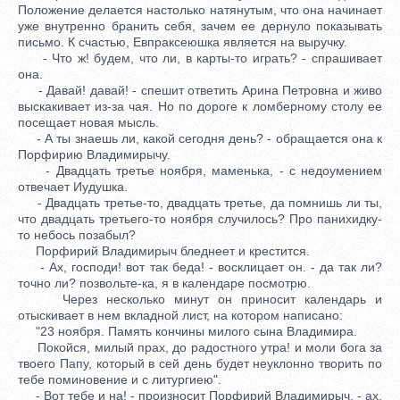
Положение делается настолько натянутым, что она начинает
уже внутренно бранить себя, зачем ее дернуло показывать
письмо. К счастью, Евпраксеюшка является на выручку.
- Что ж! будем, что ли, в карты-то играть? - спрашивает
она.
- Давай! давай! - спешит ответить Арина Петровна и живо
выскакивает из-за чая. Но по дороге к ломберному столу ее
посещает новая мысль.
- А ты знаешь ли, какой сегодня день? - обращается она к
Порфирию Владимирычу.
- Двадцать третье ноября, маменька, - с недоумением
отвечает Иудушка.
- Двадцать третье-то, двадцать третье, да помнишь ли ты,
что двадцать третьего-то ноября случилось? Про панихидку-
то небось позабыл?
Порфирий Владимирыч бледнеет и крестится.
- Ах, господи! вот так беда! - восклицает он. - да так ли?
точно ли? позвольте-ка, я в календаре посмотрю.
Через несколько минут он приносит календарь и
отыскивает в нем вкладной лист, на котором написано:
"23 ноября. Память кончины милого сына Владимира.
Покойся, милый прах, до радостного утра! и моли бога за
твоего Папу, который в сей день будет неуклонно творить по
тебе поминовение и с литургиею".
- Вот тебе и на! - произносит Порфирий Владимирыч, - ах,