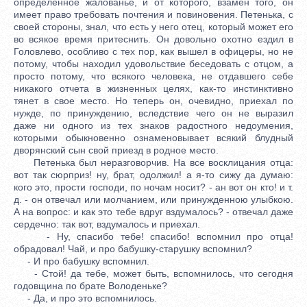
определенное жалованье, и от которого, взамен того, он
имеет право требовать почтения и повиновения. Петенька, с
своей стороны, знал, что есть у него отец, который может его
во всякое время притеснить. Он довольно охотно ездил в
Головлево, особливо с тех пор, как вышел в офицеры, но не
потому, чтобы находил удовольствие беседовать с отцом, а
просто потому, что всякого человека, не отдавшего себе
никакого отчета в жизненных целях, как-то инстинктивно
тянет в свое место. Но теперь он, очевидно, приехал по
нужде, по принуждению, вследствие чего он не выразил
даже ни одного из тех знаков радостного недоумения,
которыми обыкновенно ознаменовывает всякий блудный
дворянский сын свой приезд в родное место.
Петенька был неразговорчив. На все восклицания отца:
вот так сюрприз! ну, брат, одолжил! а я-то сижу да думаю:
кого это, прости господи, по ночам носит? - ан вот он кто! и т.
д. - он отвечал или молчанием, или принужденною улыбкою.
А на вопрос: и как это тебе вдруг вздумалось? - отвечал даже
сердечно: так вот, вздумалось и приехал.
- Ну, спасибо тебе! спасибо! вспомнил про отца!
обрадовал! Чай, и про бабушку-старушку вспомнил?
- И про бабушку вспомнил.
- Стой! да тебе, может быть, вспомнилось, что сегодня
годовщина по брате Володеньке?
- Да, и про это вспомнилось.