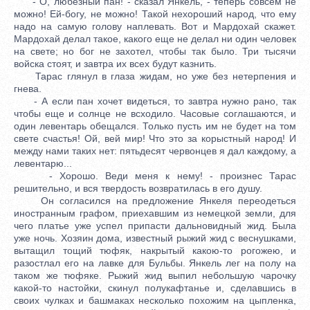
- О, любезный пан! - сказал Янкель, - теперь совсем не
можно! Ей-богу, не можно! Такой нехороший народ, что ему
надо на самую голову наплевать. Вот и Мардохай скажет.
Мардохай делал такое, какого еще не делал ни один человек
на свете; но бог не захотел, чтобы так было. Три тысячи
войска стоят, и завтра их всех будут казнить.
Тарас глянул в глаза жидам, но уже без нетерпения и
гнева.
- А если пан хочет видеться, то завтра нужно рано, так
чтобы еще и солнце не всходило. Часовые соглашаются, и
один левентарь обещался. Только пусть им не будет на том
свете счастья! Ой, вей мир! Что это за корыстный народ! И
между нами таких нет: пятьдесят червонцев я дал каждому, а
левентарю...
- Хорошо. Веди меня к нему! - произнес Тарас
решительно, и вся твердость возвратилась в его душу.
Он согласился на предложение Янкеля переодеться
иностранным графом, приехавшим из немецкой земли, для
чего платье уже успел припасти дальновидный жид. Была
уже ночь. Хозяин дома, известный рыжий жид с веснушками,
вытащил тощий тюфяк, накрытый какою-то рогожею, и
разостлал его на лавке для Бульбы. Янкель лег на полу на
таком же тюфяке. Рыжий жид выпил небольшую чарочку
какой-то настойки, скинул полукафтанье и, сделавшись в
своих чулках и башмаках несколько похожим на цыпленка,