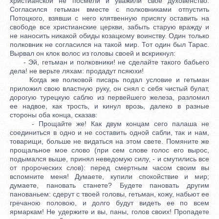
христианской не посмели и уважили свое духовенство.
Согласился гетьман вместе с полковниками отпустить
Потоцкого, взявши с него клятвенную присягу оставить на
свободе все христианские церкви, забыть старую вражду и
не наносить никакой обиды козацкому воинству. Один только
полковник не согласился на такой мир. Тот один был Тарас.
Вырвал он клок волос из головы своей и вскрикнул:
- Эй, гетьман и полковники! не сделайте такого бабьего
дела! не верьте ляхам: продадут псяюхи!
Когда же полковой писарь подал условие и гетьман
приложил свою властную руку, он снял с себя чистый булат,
дорогую турецкую саблю из первейшего железа, разломил
ее надвое, как трость, и кинул врозь, далеко в разные
стороны оба конца, сказав:
- Прощайте же! Как двум концам сего палаша не
соединиться в одно и не составить одной сабли, так и нам,
товарищи, больше не видаться на этом свете. Помяните же
прощальное мое слово (при сем слове голос его вырос,
подымался выше, принял неведомую силу, - и смутились все
от пророческих слов): перед смертным часом своим вы
вспомните меня! Думаете, купили спокойствие и мир;
думаете, пановать станете? Будете пановать другим
панованьем: сдерут с твоей головы, гетьман, кожу, набьют ее
гречаною половою, и долго будут видеть ее по всем
ярмаркам! Не удержите и вы, паны, голов своих! Пропадете