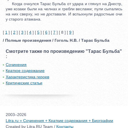
Когда очнулся Тарас Бульба от удара и глянул на Днестр,
уже козаки были на челнах и гребли веслами; пули сыпались
на них сверху, но не доставали. И вспыхнули радостные очи
у старого атамана.
[
1
] [
2
] [
3
] [
4
] [
5
] [
6
] [
7
] [ 8 ] [
9
]
/ Полные произведения / Гоголь Н.В. / Тарас Бульба
Смотрите также по произведению "Тарас Бульба"
:
Сочинения
Краткое содержание
Характеристика героев
Критические статьи
2003–2026
Litra.ru = Сочинения + Краткие содержания + Биографии
Created by Litra.RU Team /
Контакты