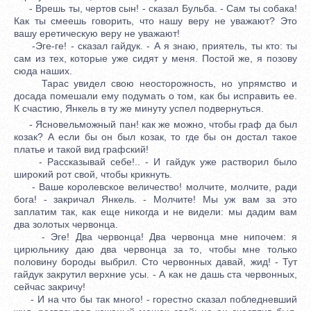
- Врешь ты, чертов сын! - сказал Бульба. - Сам ты собака!
Как ты смеешь говорить, что нашу веру не уважают? Это
вашу еретическую веру не уважают!
-Эге-ге! - сказал гайдук. - А я знаю, приятель, ты кто: ты
сам из тех, которые уже сидят у меня. Постой же, я позову
сюда наших.
Тарас увидел свою неосторожность, но упрямство и
досада помешали ему подумать о том, как бы исправить ее.
К счастию, Янкель в ту же минуту успел подвернуться.
- Ясновельможный пан! как же можно, чтобы граф да был
козак? А если бы он был козак, то где бы он достал такое
платье и такой вид графский!
- Рассказывай себе!.. - И гайдук уже растворил было
широкий рот свой, чтобы крикнуть.
- Ваше королевское величество! молчите, молчите, ради
бога! - закричал Янкель. - Молчите! Мы уж вам за это
заплатим так, как еще никогда и не видели: мы дадим вам
два золотых червонца.
- Эге! Два червонца! Два червонца мне нипочем: я
цирюльнику даю два червонца за то, чтобы мне только
половину бороды выбрил. Сто червонных давай, жид! - Тут
гайдук закрутил верхние усы. - А как не дашь ста червонных,
сейчас закричу!
- И на что бы так много! - горестно сказал побледневший