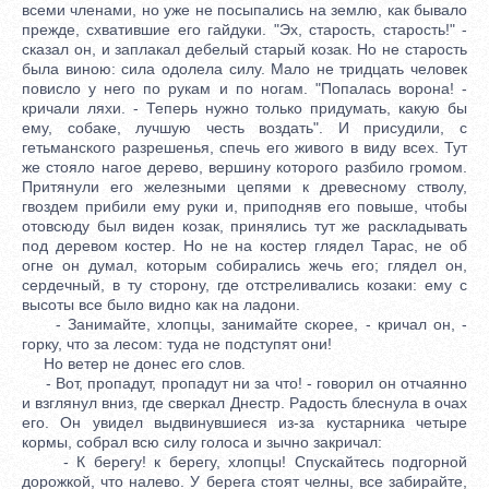
всеми членами, но уже не посыпались на землю, как бывало
прежде, схватившие его гайдуки. "Эх, старость, старость!" -
сказал он, и заплакал дебелый старый козак. Но не старость
была виною: сила одолела силу. Мало не тридцать человек
повисло у него по рукам и по ногам. "Попалась ворона! -
кричали ляхи. - Теперь нужно только придумать, какую бы
ему, собаке, лучшую честь воздать". И присудили, с
гетьманского разрешенья, спечь его живого в виду всех. Тут
же стояло нагое дерево, вершину которого разбило громом.
Притянули его железными цепями к древесному стволу,
гвоздем прибили ему руки и, приподняв его повыше, чтобы
отовсюду был виден козак, принялись тут же раскладывать
под деревом костер. Но не на костер глядел Тарас, не об
огне он думал, которым собирались жечь его; глядел он,
сердечный, в ту сторону, где отстреливались козаки: ему с
высоты все было видно как на ладони.
- Занимайте, хлопцы, занимайте скорее, - кричал он, -
горку, что за лесом: туда не подступят они!
Но ветер не донес его слов.
- Вот, пропадут, пропадут ни за что! - говорил он отчаянно
и взглянул вниз, где сверкал Днестр. Радость блеснула в очах
его. Он увидел выдвинувшиеся из-за кустарника четыре
кормы, собрал всю силу голоса и зычно закричал:
- К берегу! к берегу, хлопцы! Спускайтесь подгорной
дорожкой, что налево. У берега стоят челны, все забирайте,