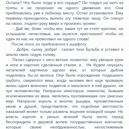
Остапа? Что было тогда в его сердце? Он глядел на него из
толпы и не проронил ни одного движения его. Они
приблизились уже к лобному месту. Остап остановился. Ему
первому приходилось выпить эту тяжелую чашу. Он глянул
на своих, поднял руку вверх и произнес громко:
- Дай же, боже, чтобы все, какие тут ни стоят еретики, не
услышали, нечестивые, как мучится христианин! чтобы ни
один из нас не промолвил ни одного слова!
После этого он приблизился к эшафоту.
- Добре, сынку, добре! - сказал тихо Бульба и уставил в
землю свою седую голову.
Палач сдернул с него ветхие лохмотья; ему увязали руки
и ноги в нарочно сделанные станки, и... Не будем смущать
читателей картиною адских мук, от которых дыбом
поднялись бы их волоса. Они были порождение тогдашнего
грубого, свирепого века, когда человек вел еще кровавую
жизнь одних воинских подвигов и закалился в ней душою, не
чуя человечества. Напрасно некоторые, немногие, бывшие
исключениями из века, являлись противниками сих ужасных
мер. Напрасно король и многие рыцари, просветленные
умом и душой, представляли, что подобная жестокость
наказаний может только разжечь мщение козацкой нации. Но
власть короля и умных мнений была ничто перед
беспорядком и дерзкой волею государственных магнатов,
которые своею необдуманностью, непостижимым