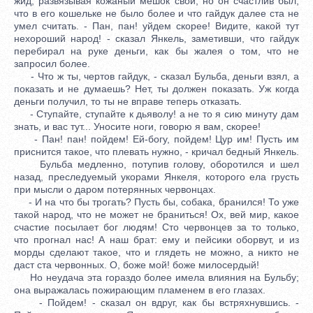
жид, развязывая кожаный мешок свой; но он счастлив был,
что в его кошельке не было более и что гайдук далее ста не
умел считать. - Пан, пан! уйдем скорее! Видите, какой тут
нехороший народ! - сказал Янкель, заметивши, что гайдук
перебирал на руке деньги, как бы жалея о том, что не
запросил более.
- Что ж ты, чертов гайдук, - сказал Бульба, деньги взял, а
показать и не думаешь? Нет, ты должен показать. Уж когда
деньги получил, то ты не вправе теперь отказать.
- Ступайте, ступайте к дьяволу! а не то я сию минуту дам
знать, и вас тут... Уносите ноги, говорю я вам, скорее!
- Пан! пан! пойдем! Ей-богу, пойдем! Цур им! Пусть им
приснится такое, что плевать нужно, - кричал бедный Янкель.
Бульба медленно, потупив голову, оборотился и шел
назад, преследуемый укорами Янкеля, которого ела грусть
при мысли о даром потерянных червонцах.
- И на что бы трогать? Пусть бы, собака, бранился! То уже
такой народ, что не может не браниться! Ох, вей мир, какое
счастие посылает бог людям! Сто червонцев за то только,
что прогнал нас! А наш брат: ему и пейсики оборвут, и из
морды сделают такое, что и глядеть не можно, а никто не
даст ста червонных. О, боже мой! боже милосердый!
Но неудача эта гораздо более имела влияния на Бульбу;
она выражалась пожирающим пламенем в его глазах.
- Пойдем! - сказал он вдруг, как бы встряхнувшись. -