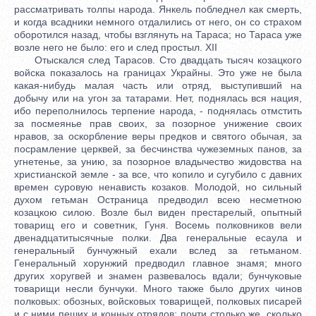
рассматривать толпы народа. Янкель побледнел как смерть,
и когда всадники немного отдалились от него, он со страхом
оборотился назад, чтобы взглянуть на Тараса; но Тараса уже
возле него не было: его и след простыл. XII
Отыскался след Тарасов. Сто двадцать тысяч козацкого
войска показалось на границах Украйны. Это уже не была
какая-нибудь малая часть или отряд, выступивший на
добычу или на угон за татарами. Нет, поднялась вся нация,
ибо переполнилось терпение народа, - поднялась отмстить
за посмеянье прав своих, за позорное унижение своих
нравов, за оскорбление веры предков и святого обычая, за
посрамление церквей, за бесчинства чужеземных панов, за
угнетенье, за унию, за позорное владычество жидовства на
христианской земле - за все, что копило и сугубило с давних
времен суровую ненависть козаков. Молодой, но сильный
духом гетьман Остраница предводил всею несметною
козацкою силою. Возле был виден престарелый, опытный
товарищ его и советник, Гуня. Восемь полковников вели
двенадцатитысячные полки. Два генеральные есаула и
генеральный бунчужный ехали вслед за гетьманом.
Генеральный хорунжий предводил главное знамя; много
других хоругвей и знамен развевалось вдали; бунчуковые
товарищи несли бунчуки. Много также было других чинов
полковых: обозных, войсковых товарищей, полковых писарей
и с ними пеших и конных отрядов; почти столько же, сколько