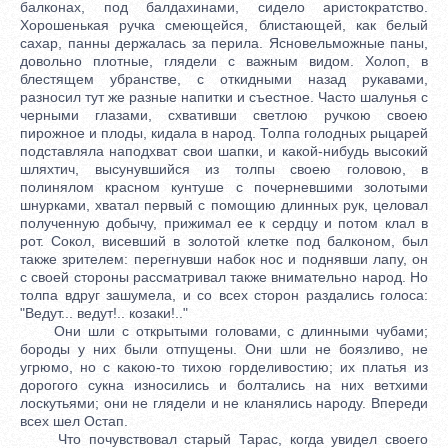
балконах, под балдахинами, сидело аристократство.
Хорошенькая ручка смеющейся, блистающей, как белый
сахар, панны держалась за перила. Ясновельможные паны,
довольно плотные, глядели с важным видом. Холоп, в
блестящем убранстве, с откидными назад рукавами,
разносил тут же разные напитки и съестное. Часто шалунья с
черными глазами, схвативши светлою ручкою своею
пирожное и плоды, кидала в народ. Толпа голодных рыцарей
подставляла наподхват свои шапки, и какой-нибудь высокий
шляхтич, высунувшийся из толпы своею головою, в
полинялом красном кунтуше с почерневшими золотыми
шнурками, хватал первый с помощию длинных рук, целовал
полученную добычу, прижимал ее к сердцу и потом клал в
рот. Сокол, висевший в золотой клетке под балконом, был
также зрителем: перегнувши набок нос и поднявши лапу, он
с своей стороны рассматривал также внимательно народ. Но
толпа вдруг зашумела, и со всех сторон раздались голоса:
"Ведут... ведут!.. козаки!.."
Они шли с открытыми головами, с длинными чубами;
бороды у них были отпущены. Они шли не боязливо, не
угрюмо, но с какою-то тихою горделивостию; их платья из
дорогого сукна износились и болтались на них ветхими
лоскутьями; они не глядели и не кланялись народу. Впереди
всех шел Остап.
Что почувствовал старый Тарас, когда увидел своего