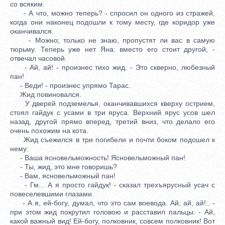
со всяким.
- А что, можно теперь? - спросил он одного из стражей,
когда они наконец подошли к тому месту, где коридор уже
оканчивался.
- Можно; только не знаю, пропустят ли вас в самую
тюрьму. Теперь уже нет Яна: вместо его стоит другой, -
отвечал часовой.
- Ай, ай! - произнес тихо жид. - Это скверно, любезный
пан!
- Веди! - произнес упрямо Тарас.
Жид повиновался.
У дверей подземелья, оканчивавшихся кверху острием,
стоял гайдук с усами в три яруса. Верхний ярус усов шел
назад, другой прямо вперед, третий вниз, что делало его
очень похожим на кота.
Жид съежился в три погибели и почти боком подошел к
нему:
- Ваша ясновельможность! Ясновельможный пан!
- Ты, жид, это мне говоришь?
- Вам, ясновельможный пан!
- Гм... А я просто гайдук! - сказал трехъярусный усач с
повеселевшими глазами.
- А я, ей-богу, думал, что это сам воевода. Ай, ай, ай!.. -
при этом жид покрутил головою и расставил пальцы. - Ай,
какой важный вид! Ей-богу, полковник, совсем полковник! Вот