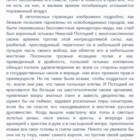
ни есть на них, и жалким криком погибающих оглашается
пораженный воздух.
В летописных страницах изображено подробно, как
бежали польские гарнизоны из освобождаемых городов; как
были перевешаны бессовестные арендаторы-жиды; как слаб
был коронный гетьман Николай Потоцкий с многочисленною
своею армиею против этой непреодолимой силы; как,
разбитый, преследуемый, перетопил он в небольшой речке
лучшую часть своего войска; как облегли его в небольшом
местечке Полонном грозные козацкие полки и как,
приведенный в крайность, польский гетьман клятвенно
обещал полное удовлетворение во всем со стороны короля
и государственных чинов и вораще- ние всех прежних прав и
преимуществ. Но не такие были козаки, чтобы поддаться на
то: знали они уже, что такое польская клятва. И Потоцкий не
красовался бы больше на шеститысячном своем аргамаке,
привлекая взоры знатных панн и зависть дворянства, не
шумел бы на сеймах, задавая роскошные пиры сенаторам,
если бы не спасло его находившееся в местечке русское
духовенство. Когда вышли навстречу все попы в светлых
золотых ризах, неся иконы и кресты, и впереди сам
архиерей с крестом в руке и в пастырской митре, преклонили
козаки все свои головы и сняли шапки. Никого не уважили бы
они на ту пору, ниже' самого короля, но против своей церкви