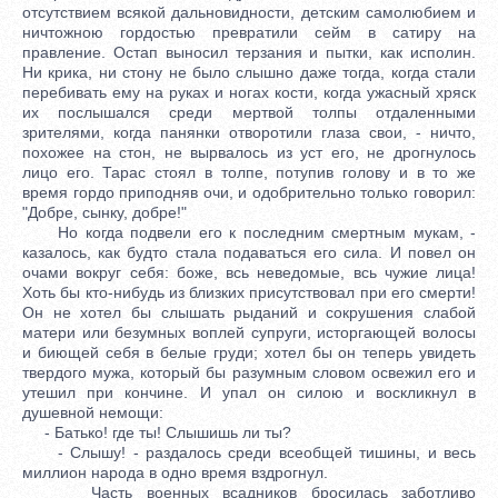
отсутствием всякой дальновидности, детским самолюбием и
ничтожною гордостью превратили сейм в сатиру на
правление. Остап выносил терзания и пытки, как исполин.
Ни крика, ни стону не было слышно даже тогда, когда стали
перебивать ему на руках и ногах кости, когда ужасный хряск
их послышался среди мертвой толпы отдаленными
зрителями, когда панянки отворотили глаза свои, - ничто,
похожее на стон, не вырвалось из уст его, не дрогнулось
лицо его. Тарас стоял в толпе, потупив голову и в то же
время гордо приподняв очи, и одобрительно только говорил:
"Добре, сынку, добре!"
Но когда подвели его к последним смертным мукам, -
казалось, как будто стала подаваться его сила. И повел он
очами вокруг себя: боже, всь неведомые, всь чужие лица!
Хоть бы кто-нибудь из близких присутствовал при его смерти!
Он не хотел бы слышать рыданий и сокрушения слабой
матери или безумных воплей супруги, исторгающей волосы
и биющей себя в белые груди; хотел бы он теперь увидеть
твердого мужа, который бы разумным словом освежил его и
утешил при кончине. И упал он силою и воскликнул в
душевной немощи:
- Батько! где ты! Слышишь ли ты?
- Слышу! - раздалось среди всеобщей тишины, и весь
миллион народа в одно время вздрогнул.
Часть военных всадников бросилась заботливо