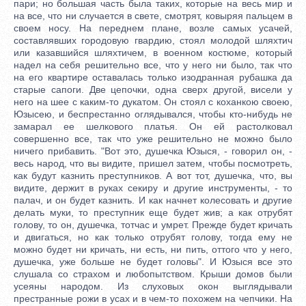
пари; но большая часть была таких, которые на весь мир и
на все, что ни случается в свете, смотрят, ковыряя пальцем в
своем носу. На переднем плане, возле самых усачей,
составлявших городовую гвардию, стоял молодой шляхтич
или казавшийся шляхтичем, в военном костюме, который
надел на себя решительно все, что у него ни было, так что
на его квартире оставалась только изодранная рубашка да
старые сапоги. Две цепочки, одна сверх другой, висели у
него на шее с каким-то дукатом. Он стоял с коханкою своею,
Юзысею, и беспрестанно оглядывался, чтобы кто-нибудь не
замарал ее шелкового платья. Он ей растолковал
совершенно все, так что уже решительно не можно было
ничего прибавить. "Вот это, душечка Юзыся, - говорил он, -
весь народ, что вы видите, пришел затем, чтобы посмотреть,
как будут казнить преступников. А вот тот, душечка, что, вы
видите, держит в руках секиру и другие инструменты, - то
палач, и он будет казнить. И как начнет колесовать и другие
делать муки, то преступник еще будет жив; а как отрубят
голову, то он, душечка, тотчас и умрет. Прежде будет кричать
и двигаться, но как только отрубят голову, тогда ему не
можно будет ни кричать, ни есть, ни пить, оттого что у него,
душечка, уже больше не будет головы". И Юзыся все это
слушала со страхом и любопытством. Крыши домов были
усеяны народом. Из слуховых окон выглядывали
престранные рожи в усах и в чем-то похожем на чепчики. На