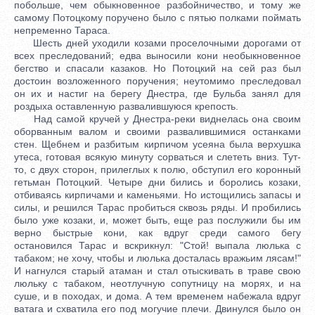
побольше, чем обыкновенное разбойничество, и тому же
самому Потоцкому поручено было с пятью полками поймать
непременно Тараса.
Шесть дней уходили козами проселочными дорогами от
всех преследований; едва выносили кони необыкновенное
бегство и спасали казаков. Но Потоцкий на сей раз был
достоин возложенного поручения; неутомимо преследовал
он их и настиг на берегу Днестра, где Бульба занял для
роздыха оставленную развалившуюся крепость.
Над самой кручей у Днестра-реки виднелась она своим
оборванным валом и своими развалившимися останками
стен. Щебнем и разбитым кирпичом усеяна была верхушка
утеса, готовая всякую минуту сорваться и слететь вниз. Тут-
то, с двух сторон, прилеглых к полю, обступил его коронный
гетьман Потоцкий. Четыре дни бились и боролись козаки,
отбиваясь кирпичами и каменьями. Но истощились запасы и
силы, и решился Тарас пробиться сквозь ряды. И пробились
было уже козаки, и, может быть, еще раз послужили бы им
верно быстрые кони, как вдруг среди самого бегу
остановился Тарас и вскрикнул: "Стой! выпала люлька с
табаком; не хочу, чтобы и люлька досталась вражьим лясам!"
И нагнулся старый атаман и стал отыскивать в траве свою
люльку с табаком, неотлучную сопутницу на морях, и на
суше, и в походах, и дома. А тем временем набежала вдруг
ватага и схватила его под могучие плечи. Двинулся было он