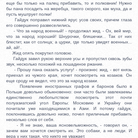
еще бы только на палец прибавить, то и полковник! Нужно
бы пана посадить на жеребца, такого скорого, как муха, да и
пусть муштрует полки!
Гайдук поправил нижний ярус усов своих, причем глаза
его совершенно развеселились.
- Что за народ военный! - продолжал жид. - Ох, вей мир,
что за народ хороший! Шнурочки, бляшечки... Так от них
блестит, как от солнца; а цурки, где только увидят военных...
ай, ай!..
Жид опять покрутил головою.
Гайдук завил рукою верхние усы и пропустил сквозь зубы
звук, несколько похожий на лошадиное ржание.
- Прошу пана оказать услугу! - произнес жид, - вот князь
приехал из чужого края, хочет посмотреть на козаков. Он
еще сроду не видел, что это за народ козаки.
Появление иностранных графов и баронов было в
Польше довольно обыкновенно: они часто были завлекаемы
единственно любопытством посмотреть этот почти
полуазиатский угол Европы: Московию и Украйну они
почитали уже находящимися в Азии. И потому гайдук,
поклонившись довольно низко, почел приличным прибавить
несколько слов от себя.
- Я не знаю, ваша ясновельможность, - говорил он, -
зачем вам хочется смотреть их. Это собаки, а не люди. И
вера у них такая, что никто не уважает.