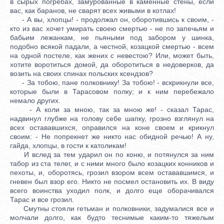
в сырых погребах, замурованные в каменные стены, если
вас, как баранов, не сварят всех живыми в котлах!
- А вы, хлопцы! - продолжал он, оборотившись к своим, -
кто из вас хочет умирать своею смертью - не по запечьям и
бабьим лежанкам, не пьяными под забором у шинка,
подобно всякой падали, а честной, козацкой смертью - всем
на одной постеле, как жених с невестою? Или, может быть,
хотите воротиться домой, да оборотиться в недоверков, да
возить на своих спинах польских ксендзов?
- За тобою, пане полковнику! За тобою! - вскрикнули все,
которые были в Тарасовом полку; и к ним перебежало
немало других.
- А коли за мною, так за мною же! - сказал Тарас,
надвинул глубже на голову себе шапку, грозно взглянул на
всех остававшихся, оправился на коне своем и крикнул
своим: - Не попрекнет же никто нас обидной речью! А ну,
гайда, хлопцы, в гости к католикам!
И вслед за тем ударил он по коню, и потянулся за ним
табор из ста телег, и с ними много было козацких конников и
пехоты, и, оборотясь, грозил взором всем остававшимся, и
гневен был взор его. Никто не посмел остановить их. В виду
всего воинства уходил полк, и долго еще оборачивался
Тарас и все грозил.
Смутны стояли гетьман и полковники, задумалися все и
молчали долго, как будто теснимые каким-то тяжелым