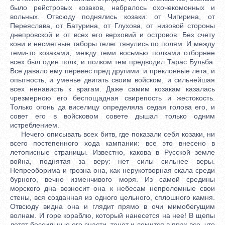
было рейстровых козаков, набралось охочекомонных и
вольных. Отвсюду поднялись козаки: от Чигирина, от
Переяслава, от Батурина, от Глухова, от низовой стороны
днепровской и от всех его верховий и островов. Без счету
кони и несметные таборы телег тянулись по полям. И между
теми-то козаками, между теми восьмью полками отборнее
всех был один полк, и полком тем предводил Тарас Бульба.
Все давало ему перевес пред другими: и преклонные лета, и
опытность, и уменье двигать своим войском, и сильнейшая
всех ненависть к врагам. Даже самим козакам казалась
чрезмерною его беспощадная свирепость и жестокость.
Только огонь да виселицу определяла седая голова его, и
совет его в войсковом совете дышал только одним
истреблением.
Нечего описывать всех битв, где показали себя козаки, ни
всего постепенного хода кампании: все это внесено в
летописные страницы. Известно, какова в Русской земле
война, поднятая за веру: нет силы сильнее веры.
Непреоборима и грозна она, как нерукотворная скала среди
бурного, вечно изменчивого моря. Из самой средины
морского дна возносит она к небесам непроломные свои
стены, вся созданная из одного цельного, сплошного камня.
Отвсюду видна она и глядит прямо в очи мимобегущим
волнам. И горе кораблю, который нанесется на нее! В щепы
летят бессильные его снасти, тонет и ломится в прах все, что