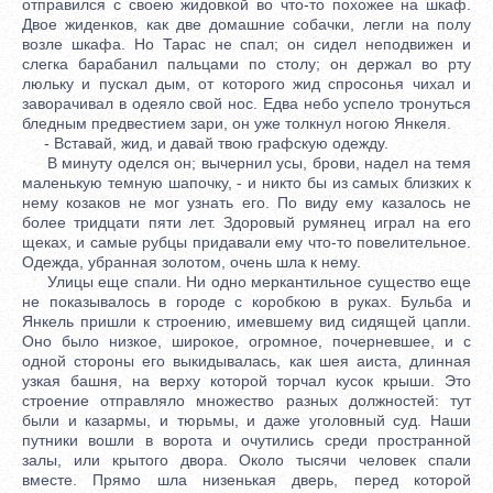
отправился с своею жидовкой во что-то похожее на шкаф.
Двое жиденков, как две домашние собачки, легли на полу
возле шкафа. Но Тарас не спал; он сидел неподвижен и
слегка барабанил пальцами по столу; он держал во рту
люльку и пускал дым, от которого жид спросонья чихал и
заворачивал в одеяло свой нос. Едва небо успело тронуться
бледным предвестием зари, он уже толкнул ногою Янкеля.
- Вставай, жид, и давай твою графскую одежду.
В минуту оделся он; вычернил усы, брови, надел на темя
маленькую темную шапочку, - и никто бы из самых близких к
нему козаков не мог узнать его. По виду ему казалось не
более тридцати пяти лет. Здоровый румянец играл на его
щеках, и самые рубцы придавали ему что-то повелительное.
Одежда, убранная золотом, очень шла к нему.
Улицы еще спали. Ни одно меркантильное существо еще
не показывалось в городе с коробкою в руках. Бульба и
Янкель пришли к строению, имевшему вид сидящей цапли.
Оно было низкое, широкое, огромное, почерневшее, и с
одной стороны его выкидывалась, как шея аиста, длинная
узкая башня, на верху которой торчал кусок крыши. Это
строение отправляло множество разных должностей: тут
были и казармы, и тюрьмы, и даже уголовный суд. Наши
путники вошли в ворота и очутились среди пространной
залы, или крытого двора. Около тысячи человек спали
вместе. Прямо шла низенькая дверь, перед которой