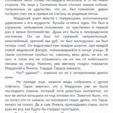
стороне. На лице у Соломона было столько знаков побоев,
полученных за удальство, что он, без сомнения, давно
потерял счет им и привык их считать за родимые пятна.
Мардохай ушел вместе с товарищами, исполненными
удивления к его мудрости. Бульба остался один. Он был в
странном, небывалом положении: он чувствовал в первый
раз в жизни беспокойство. Душа его была в лихорадочном
состоянии. Он не был тот прежний, непреклонный,
неколебимый, крепкий как дуб; он был малодушен; он был
теперь слаб. Он вздрагивал при каждом шорохе, при каждой
новой жидовской фигуре, показывавшейся в конце улицы. В
таком состоянии пробыл он, наконец, весь день; не ел, не
пил, и глаза его не отрывались ни на час от небольшого
окошка на улицу. Наконец уже ввечеру поздно показался
Мардохай и Янкель. Сердце Тараса замерло.
- Что? удачно? - спросил он их с нетерпением дикого
коня.
Но прежде еще, нежели жиды собрались с духом
отвечать, Тарас заметил, что у Мардохая уже не было
последнего локона, который хотя довольно неопрятно, но
все же вился кольцами из-под яломка его. Заметно было, что
он хотел что-то сказать, но наговорил такую дрянь, что Тарас
ничего не понял. Да и сам Янкель прикладывал очень часто
руку во рту, как будто бы страдал простудою.