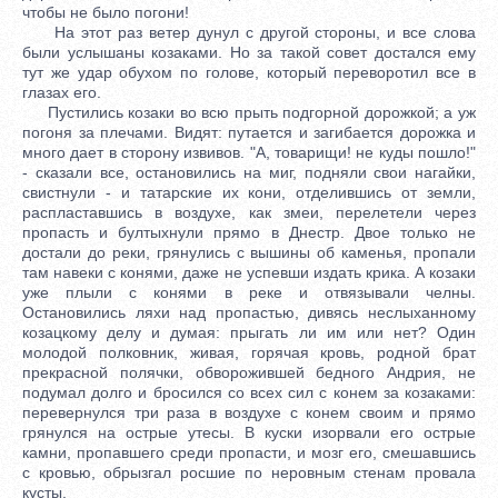
чтобы не было погони!
На этот раз ветер дунул с другой стороны, и все слова
были услышаны козаками. Но за такой совет достался ему
тут же удар обухом по голове, который переворотил все в
глазах его.
Пустились козаки во всю прыть подгорной дорожкой; а уж
погоня за плечами. Видят: путается и загибается дорожка и
много дает в сторону извивов. "А, товарищи! не куды пошло!"
- сказали все, остановились на миг, подняли свои нагайки,
свистнули - и татарские их кони, отделившись от земли,
распластавшись в воздухе, как змеи, перелетели через
пропасть и бултыхнули прямо в Днестр. Двое только не
достали до реки, грянулись с вышины об каменья, пропали
там навеки с конями, даже не успевши издать крика. А козаки
уже плыли с конями в реке и отвязывали челны.
Остановились ляхи над пропастью, дивясь неслыханному
козацкому делу и думая: прыгать ли им или нет? Один
молодой полковник, живая, горячая кровь, родной брат
прекрасной полячки, обворожившей бедного Андрия, не
подумал долго и бросился со всех сил с конем за козаками:
перевернулся три раза в воздухе с конем своим и прямо
грянулся на острые утесы. В куски изорвали его острые
камни, пропавшего среди пропасти, и мозг его, смешавшись
с кровью, обрызгал росшие по неровным стенам провала
кусты.