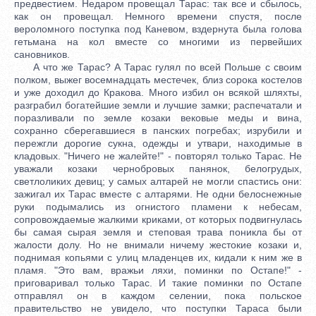
предвестием. Недаром провещал Тарас: так все и сбылось,
как он провещал. Немного времени спустя, после
вероломного поступка под Каневом, вздернута была голова
гетьмана на кол вместе со многими из первейших
сановников.
А что же Тарас? А Тарас гулял по всей Польше с своим
полком, выжег восемнадцать местечек, близ сорока костелов
и уже доходил до Кракова. Много избил он всякой шляхты,
разграбил богатейшие земли и лучшие замки; распечатали и
поразливали по земле козаки вековые меды и вина,
сохранно сберегавшиеся в панских погребах; изрубили и
пережгли дорогие сукна, одежды и утвари, находимые в
кладовых. "Ничего не жалейте!" - повторял только Тарас. Не
уважали козаки чернобровых панянок, белогрудых,
светлоликих девиц; у самых алтарей не могли спастись они:
зажигал их Тарас вместе с алтарями. Не одни белоснежные
руки подымались из огнистого пламени к небесам,
сопровождаемые жалкими криками, от которых подвигнулась
бы самая сырая земля и степовая трава поникла бы от
жалости долу. Но не внимали ничему жестокие козаки и,
поднимая копьями с улиц младенцев их, кидали к ним же в
пламя. "Это вам, вражьи ляхи, поминки по Остапе!" -
приговаривал только Тарас. И такие поминки по Остапе
отправлял он в каждом селении, пока польское
правительство не увидело, что поступки Тараса были