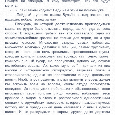
Пойдем на площадь. Я хочу посмотреть, как его будут
мучить.
- Ой, пан! зачем ходить? Ведь нам этим не помочь уже.
- Пойдем! - упрямо сказал Бульба, и жид, как нянька,
вздыхая, побрел вслед за ним.
Площадь, на которой долженствовала производиться
казнь, нетрудно было отыскать: народ валил туда со всех
сторон. В тогдашний грубый век это составляло одно из
занимательнейших зрелищ не только для черни, но и для
высших классов. Множество старух, самых набожных,
множество молодых девушек и женщин, самых трусливых,
которым после всю ночь грезились окровавленные трупы,
которые кричали спросонья так громко, как только может
крикнуть пьяный гусар, не пропускали, однако же, случая
полюбопытствовать. "Ах, какое мученье!" - кричали из них
многие с истерическою лихорадкою, закрывая глаза и
отворачиваясь; однако же простаивали иногда довольное
время. Иной, и рот разинув, и руки вытянув вперед, желал
бы вскочить всем на головы, чтобы оттуда посмотреть
повиднее. Из толпы узких, небольших и обыкновенных голов
высовывал свое толстое лицо мясник, наблюдал весь
процесс с видом знатока и разговаривал односложными
словами с оружейным мастером, которого называл кумом,
потому что в праздничный день напивался с ним в одном
шинке. Иные рассуждали с жаром, другие даже держали