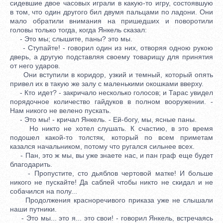
сидевшие двое часовых играли в какую-то игру, состоявшую
в том, что один другого бил двумя пальцами по ладони. Они
мало обратили внимания на пришедших и поворотили
головы только тогда, когда Янкель сказал:
- Это мы; слышите, паны? это мы.
- Ступайте! - говорил один из них, отворяя одною рукою
дверь, а другую подставляя своему товарищу для принятия
от него ударов.
Они вступили в коридор, узкий и темный, который опять
привел их в такую же залу с маленькими окошками вверху.
- Кто идет? - закричало несколько голосов; и Тарас увидел
порядочное количество гайдуков в полном вооружении. -
Нам никого не велено пускать.
- Это мы! - кричал Янкель. - Ей-богу, мы, ясные паны.
Но никто не хотел слушать. К счастию, в это время
подошел какой-то толстяк, который по всем приметам
казался начальником, потому что ругался сильнее всех.
- Пан, это ж мы, вы уже знаете нас, и пан граф еще будет
благодарить.
- Пропустите, сто дьяблов чертовой матке! И больше
никого не пускайте! Да саблей чтобы никто не скидал и не
собачился на полу...
Продолжения красноречивого приказа уже не слышали
наши путники.
- Это мы... это я... это свои! - говорил Янкель, встречаясь