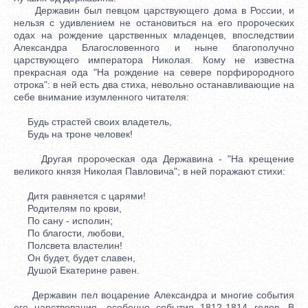
Державин был певцом царствующего дома в России, и
нельзя с удивлением не остановиться на его пророческих
одах на рождение царственных младенцев, впоследствии
Александра Благословенного и ныне благополучно
царствующего императора Николая. Кому не известна
прекрасная ода "На рождение на севере порфирородного
отрока": в ней есть два стиха, невольно останавливающие на
себе внимание изумленного читателя:
Будь страстей своих владетель,
Будь на троне человек!
Другая пророческая ода Державина - "На крещение
великого князя Николая Павловича"; в ней поражают стихи:
Дитя равняется с царями!
Родителям по крови,
По сану - исполин;
По благости, любови,
Полсвета властелин!
Он будет, будет славен,
Душой Екатерине равен.
Державин пел воцарение Александра и многие события
его царствования, особенно события 1812-1814 годов. В