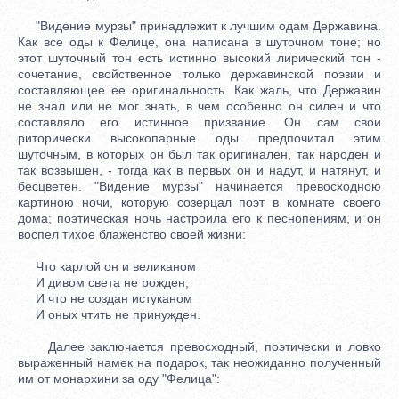
"Видение мурзы" принадлежит к лучшим одам Державина.
Как все оды к Фелице, она написана в шуточном тоне; но
этот шуточный тон есть истинно высокий лирический тон -
сочетание, свойственное только державинской поэзии и
составляющее ее оригинальность. Как жаль, что Державин
не знал или не мог знать, в чем особенно он силен и что
составляло его истинное призвание. Он сам свои
риторически высокопарные оды предпочитал этим
шуточным, в которых он был так оригинален, так народен и
так возвышен, - тогда как в первых он и надут, и натянут, и
бесцветен. "Видение мурзы" начинается превосходною
картиною ночи, которую созерцал поэт в комнате своего
дома; поэтическая ночь настроила его к песнопениям, и он
воспел тихое блаженство своей жизни:
Что карлой он и великаном
И дивом света не рожден;
И что не создан истуканом
И оных чтить не принужден.
Далее заключается превосходный, поэтически и ловко
выраженный намек на подарок, так неожиданно полученный
им от монархини за оду "Фелица":