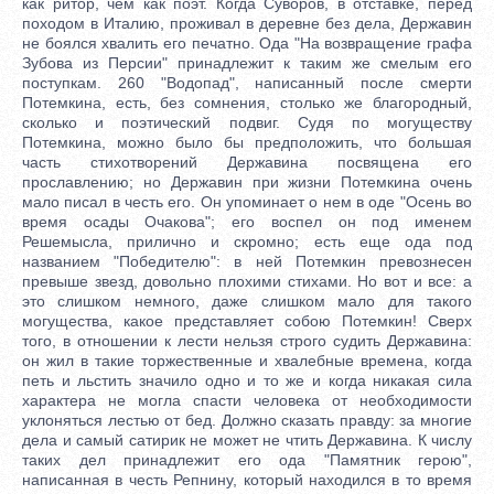
как ритор, чем как поэт. Когда Суворов, в отставке, перед
походом в Италию, проживал в деревне без дела, Державин
не боялся хвалить его печатно. Ода "На возвращение графа
Зубова из Персии" принадлежит к таким же смелым его
поступкам. 260 "Водопад", написанный после смерти
Потемкина, есть, без сомнения, столько же благородный,
сколько и поэтический подвиг. Судя по могуществу
Потемкина, можно было бы предположить, что большая
часть стихотворений Державина посвящена его
прославлению; но Державин при жизни Потемкина очень
мало писал в честь его. Он упоминает о нем в оде "Осень во
время осады Очакова"; его воспел он под именем
Решемысла, прилично и скромно; есть еще ода под
названием "Победителю": в ней Потемкин превознесен
превыше звезд, довольно плохими стихами. Но вот и все: а
это слишком немного, даже слишком мало для такого
могущества, какое представляет собою Потемкин! Сверх
того, в отношении к лести нельзя строго судить Державина:
он жил в такие торжественные и хвалебные времена, когда
петь и льстить значило одно и то же и когда никакая сила
характера не могла спасти человека от необходимости
уклоняться лестью от бед. Должно сказать правду: за многие
дела и самый сатирик не может не чтить Державина. К числу
таких дел принадлежит его ода "Памятник герою",
написанная в честь Репнину, который находился в то время