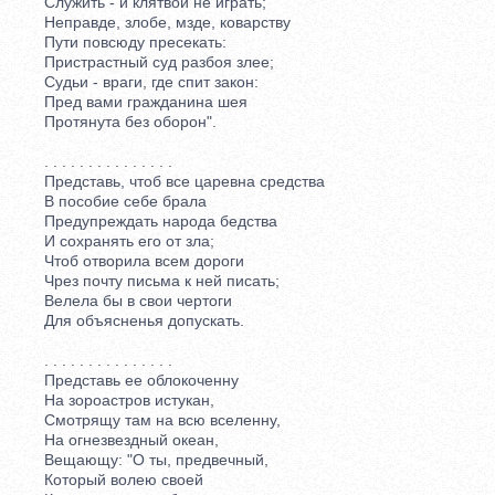
Служить - и клятвой не играть;
Неправде, злобе, мзде, коварству
Пути повсюду пресекать:
Пристрастный суд разбоя злее;
Судьи - враги, где спит закон:
Пред вами гражданина шея
Протянута без оборон".
. . . . . . . . . . . . . . .
Представь, чтоб все царевна средства
В пособие себе брала
Предупреждать народа бедства
И сохранять его от зла;
Чтоб отворила всем дороги
Чрез почту письма к ней писать;
Велела бы в свои чертоги
Для объясненья допускать.
. . . . . . . . . . . . . . .
Представь ее облокоченну
На зороастров истукан,
Смотрящу там на всю вселенну,
На огнезвездный океан,
Вещающу: "О ты, предвечный,
Который волею своей