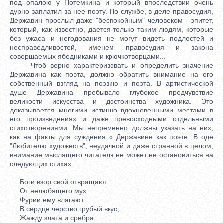
под опалою у Потемкина и который впоследствии очень
дурно заплатил за нее поэту. По службе, в деле правосудия,
Державин прослыл даже "беспокойным" человеком - эпитет,
который, как известно, дается только таким людям, которые
без ужаса и негодования не могут видеть подлостей и
несправедливостей, именем правосудия и закона
совершаемых ябедниками и крючкотворцами...
Чтоб верно характеризовать и определить значение
Державина как поэта, должно обратить внимание на его
собственный взгляд на поэзию и поэта. В артистической
душе Державина пребывало глубокое предчувствие
великости искусства и достоинства художника. Это
доказывается многими истинно вдохновенными местами в
его произведениях и даже превосходными отдельными
стихотворениями. Мы непременно должны указать на них,
как на факты для суждения о Державине как поэте. В оде
"Любителю художеств", неудачной и даже странной в целом,
внимание мыслящего читателя не может не остановиться на
следующих стихах:
Боги взор свой отвращают
От нелюбящего муз;
Фурии ему влагают
В сердце черство грубый вкус,
Жажду злата и сребра.