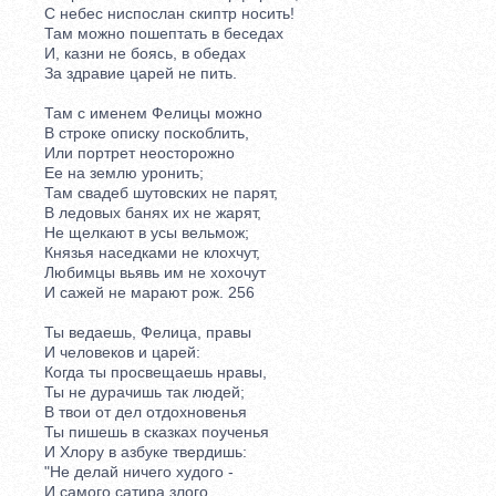
С небес ниспослан скиптр носить!
Там можно пошептать в беседах
И, казни не боясь, в обедах
За здравие царей не пить.
Там с именем Фелицы можно
В строке описку поскоблить,
Или портрет неосторожно
Ее на землю уронить;
Там свадеб шутовских не парят,
В ледовых банях их не жарят,
Не щелкают в усы вельмож;
Князья наседками не клохчут,
Любимцы вьявь им не хохочут
И сажей не марают рож. 256
Ты ведаешь, Фелица, правы
И человеков и царей:
Когда ты просвещаешь нравы,
Ты не дурачишь так людей;
В твои от дел отдохновенья
Ты пишешь в сказках поученья
И Хлору в азбуке твердишь:
"Не делай ничего худого -
И самого сатира злого