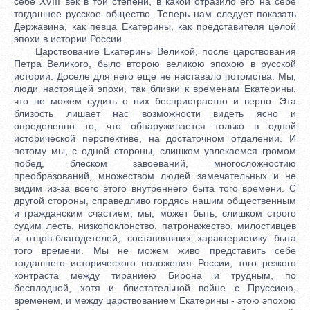
себе XVIII век в той степени, в какой отразило его на себе
тогдашнее русское общество. Теперь нам следует показать
Державина, как певца Екатерины, как представителя целой
эпохи в истории России.
Царствование Екатерины Великой, после царствования
Петра Великого, было второю великою эпохою в русской
истории. Доселе для него еще не наставало потомства. Мы,
люди настоящей эпохи, так близки к временам Екатерины,
что не можем судить о них беспристрастно и верно. Эта
близость лишает нас возможности видеть ясно и
определенно то, что обнаруживается только в одной
исторической перспективе, на достаточном отдалении. И
потому мы, с одной стороны, слишком увлекаемся громом
побед, блеском завоеваний, многосложностию
преобразований, множеством людей замечательных и не
видим из-за всего этого внутреннего быта того времени. С
другой стороны, справедливо гордясь нашим общественным
и гражданским счастием, мы, может быть, слишком строго
судим лесть, низкопоклонство, патронажество, милостивцев
и отцов-благодетелей, составлявших характеристику быта
того времени. Мы не можем живо представить себе
тогдашнего исторического положения России, того резкого
контраста между тираниею Бирона и трудным, по
бесплодной, хотя и блистательной войне с Пруссиею,
временем, и между царствованием Екатерины - этою эпохою