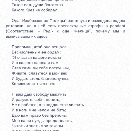
Такое есть души богатство.
Какого Крез не собирал.
Ода "Изображение Фелицы" растянута и разведена водою
риторики, но в ней есть превосходные строфы в pendant
{Соответствие. - Ред.} к оде "Фелица", почему мы и
выписываем их здесь:
Припомни, чтоб она вещала
Бесчисленным ее ордам:
"Я счастья вашего искала
И в вас его нашла я вам;
Став сами вы себе послушны,
Живите, славьтеся в мой век
И будьте столь благополучны,
Колико может человек.
Я вам даю свободу мыслить
И разуметь себя, ценить,
Не в рабстве, а в подданстве числить
И в ноги мне челом не бить;
Даю вам право без препоны
Мне ваши нужды представлять,
Читать и знать мои законы
И в них ошибки замечать.