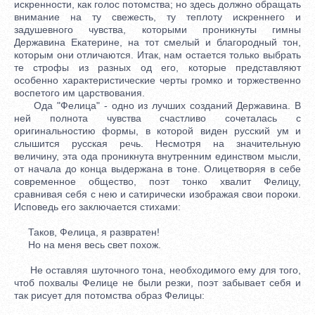
искренности, как голос потомства; но здесь должно обращать
внимание на ту свежесть, ту теплоту искреннего и
задушевного чувства, которыми проникнуты гимны
Державина Екатерине, на тот смелый и благородный тон,
которым они отличаются. Итак, нам остается только выбрать
те строфы из разных од его, которые представляют
особенно характеристические черты громко и торжественно
воспетого им царствования.
Ода "Фелица" - одно из лучших созданий Державина. В
ней полнота чувства счастливо сочеталась с
оригинальностию формы, в которой виден русский ум и
слышится русская речь. Несмотря на значительную
величину, эта ода проникнута внутренним единством мысли,
от начала до конца выдержана в тоне. Олицетворяя в себе
современное общество, поэт тонко хвалит Фелицу,
сравнивая себя с нею и сатирически изображая свои пороки.
Исповедь его заключается стихами:
Таков, Фелица, я развратен!
Но на меня весь свет похож.
Не оставляя шуточного тона, необходимого ему для того,
чтоб похвалы Фелице не были резки, поэт забывает себя и
так рисует для потомства образ Фелицы: