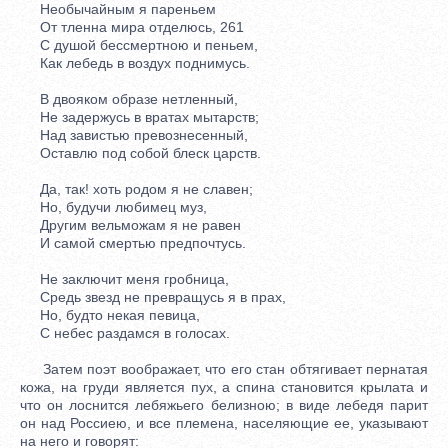
Необычайным я пареньем
От тленна мира отделюсь, 261
С душой бессмертною и пеньем,
Как лебедь в воздух поднимусь.
В двояком образе нетленный,
Не задержусь в вратах мытарств;
Над завистью превознесенный,
Оставлю под собой блеск царств.
Да, так! хоть родом я не славен;
Но, будучи любимец муз,
Другим вельможам я не равен
И самой смертью предпочтусь.
Не заключит меня гробница,
Средь звезд не превращусь я в прах,
Но, будто некая певица,
С небес раздамся в голосах.
Затем поэт воображает, что его стан обтягивает пернатая
кожа, на груди является пух, а спина становится крылата и
что он лоснится лебяжьего белизною; в виде лебедя парит
он над Россиею, и все племена, населяющие ее, указывают
на него и говорят: