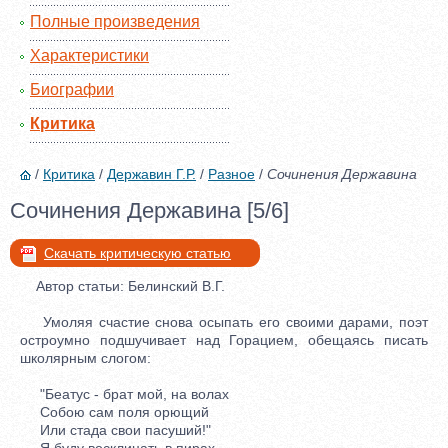
Полные произведения
Характеристики
Биографии
Критика
/
Критика
/
Державин Г.Р.
/
Разное
/
Сочинения Державина
Сочинения Державина [5/6]
Скачать критическую статью
Автор статьи: Белинский В.Г.
Умоляя счастие снова осыпать его своими дарами, поэт
остроумно подшучивает над Горацием, обещаясь писать
школярным слогом:
"Беатус - брат мой, на волах
Собою сам поля орющий
Или стада свои пасуший!"
Я буду восклицать в пирах.