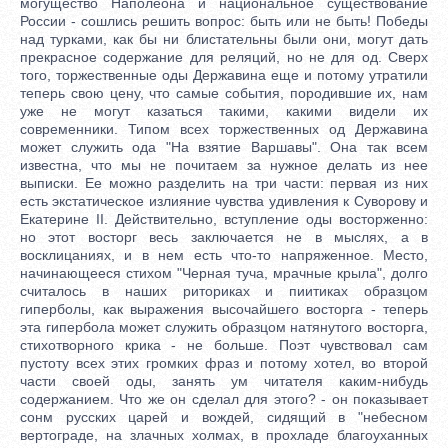
могущество Наполеона и национальное существование
России - сошлись решить вопрос: быть или не быть! Победы
над турками, как бы ни блистательны были они, могут дать
прекрасное содержание для реляций, но не для од. Сверх
того, торжественные оды Державина еще и потому утратили
теперь свою цену, что самые события, породившие их, нам
уже не могут казаться такими, какими видели их
современники. Типом всех торжественных од Державина
может служить ода "На взятие Варшавы". Она так всем
известна, что мы не почитаем за нужное делать из нее
выписки. Ее можно разделить на три части: первая из них
есть экстатическое излияние чувства удивления к Суворову и
Екатерине II. Действительно, вступление оды восторженно:
но этот восторг весь заключается не в мыслях, а в
восклицаниях, и в нем есть что-то напряженное. Место,
начинающееся стихом "Черная туча, мрачные крыла", долго
считалось в наших риториках и пиитиках образцом
гиперболы, как выражения высочайшего восторга - теперь
эта гипербола может служить образцом натянутого восторга,
стихотворного крика - не больше. Поэт чувствовал сам
пустоту всех этих громких фраз и потому хотел, во второй
части своей оды, занять ум читателя каким-нибудь
содержанием. Что же он сделал для этого? - он показывает
сонм русских царей и вождей, сидящий в "небесном
вертограде, на злачных холмах, в прохладе благоуханных