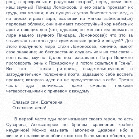
рощ, в прозрачных и радужных шатрах"; перед ними поет
наш звучный Пиндар Ломоносов, и его хвала пронзает их
грудь, как молния; в их пунцовых устах блистает злат мед, а
на щеках играют зари; возлегши на мягких зыблющих(ся)
перловых облаках, они внимают тихоструйный хор небесных
арф и поющих дев (что, однакож, не мешает им внимать и
лире нашего звучного Пиндара, Ломоносова): что это за
языческая валгалла для христианских царей и вождей? Для
этого подлунного мира стихи Ломоносова, конечно, имеют
свое значение; но беспрестанно слушать их и на том свете -
воля ваша, скучно. Далее поэт заставляет Петра Великого
проговорить речь к Пожарскому и потом скрыться в "сень".
Все это - голая риторика, свидетельствующая о
затруднительном положении поэта, задавшего себе воспеть
предмет, которого идеи он не прочувствовал в себе. Третья
часть оды кончилась даже смешно плохими
четверостишиями с припевом к каждому:
Славься сим, Екатерина,
О великая жена!
В первой части оды поэт называет своего героя, то есть
Суворова, Александром по браням: сравнение крайне
неудачное! Можно называть Наполеона Цезарем, ибо в
жизни и положениях обоих этих лиц было много общего; но