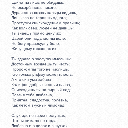
Едина ты лишь не обидишь,
Не оскорбляешь никого;
Дурачества сквозь пальцы видишь,
Лишь зла не терпишь одного;
Проступки снисхожденьем правишь;
Как волк овец, людей не давишь:
Ты знаешь прямо цену их:
Царей они подвластны воле,
Но богу правосудну боле,
Живущему в законах их.
Ты здраво о заслугах мыслишь:
Достойным воздаешь ты честь;
Пророком ты того не числишь,
Кто только рифму может плесть;
А что сия ума забава
Калифов добрых честь и слава,
Снисходишь ты на лирный лад:
Поэзия тебе любезна,
Приятна, сладостна, полезна,
Как летом вкусный лимонад.
Слух идет о твоих поступках,
Что ты нимало не горда,
Любезна и в делах и в шутках,