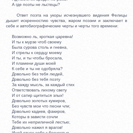
А где поэты не льстецы?
Ответ поэта на укоры исчезнувшего видения Фелицы
дышит искренностию чувства, жаром поэзии и заключает в
себе и автобиографические черты и черты того времени:
Возможно ль, кроткая царевна!
И ты к мурзе чтоб своему
Была сурова столь и гневна,
И стрелы к сердцу моему
И ты, и ты чтобы бросала,
И пламени души моей
К себе и ты не одобряла?
Довольно без тебя людей,
Довольно без тебя поэту
За кажду мысль, за каждый стих
Ответствовать лихому свету
И от сатир щититься злых!
Довольно золотых кумиров,
Без чувств мои что песни чли;
Довольно кадиев, факиров,
Которы в зависти сочли
Тебе их неприличной лестью;
Довольно нажил я врагов!
Иной отнес себе к бесчестью,