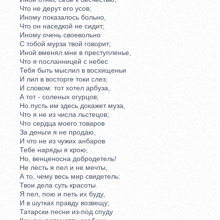
Что не дерут его усов;
Иному показалось больно,
Что он наседкой не сидит;
Иному очень своевольно
С тобой мурза твой говорит;
Иной вменял мне в преступленье,
Что я посланницей с небес
Тебя быть мыслил в восхищеньи
И лил в восторге токи слез;
И словом: тот хотел арбуза,
А тот - соленых огурцов;
Но пусть им здесь докажет муза,
Что я не из числа льстецов;
Что сердца моего товаров
За деньги я не продаю,
И что не из чужих анбаров
Тебе наряды я крою;
Но, венценосна добродетель!
Не лесть я пел и не мечты,
А то, чему весь мир свидетель:
Твои дела суть красоты.
Я пел, пою и петь их буду,
И в шутках правду возвещу;
Татарски песни из-под спуду