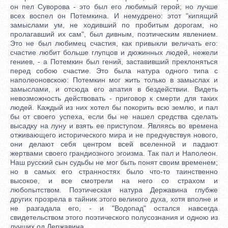
он пел Суворова - это был его любимый герой; но лучше
всех воспел он Потемкина. И немудрено: этот "кипящий
замыслами ум, не ходивший по пробитым дорогам, но
пролагавший их сам", был дивным, поэтическим явлением.
Это не был любимец счастия, как привыкли величать его:
счастие любит больше глупцов и дюжинных людей, нежели
гениев, - а Потемкин был гений, заставивший преклоняться
перед собою счастие. Это была натура одного типа с
наполеоновскою: Потемкин мог жить только в замыслах и
замыслами, и отсюда его апатия в бездействии. Видеть
невозможность действовать - приговор к смерти для таких
людей. Каждый из них хотел бы покорить всю землю, и пал
бы от своего успеха, если бы не нашел средства сделать
высадку на луну и взять ее приступом. Являясь во времена
отживающего исторического мира и не предчувствуя нового,
они делают себя центром всей вселенной и падают
жертвами своего грандиозного эгоизма. Так пал и Наполеон.
Наш русский сын судьбы не мог быть понят своим временем;
но в самых его странностях было что-то таинственно
высокое, и все смотрели на него со страхом и
любопытством. Поэтическая натура Державина глубже
других прозрела в тайник этого великого духа, хотя вполне и
не разгадала его, - и "Водопад" остался навсегда
свидетельством этого поэтического полусознания и одною из
лучших од Державина.