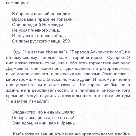
восклицает:
В бореньи падший невредим;
Врагов мы в прахе не топтали;
Они народной Немезиды
Не узрят гневного лица,
И не услышат песнь обиды
От лиры русского певца. 259
Оды "На взятие Измаила" и "Переход Альпийских гор", по
объему своему, - целые поэмы, герой которых - Суворов. О
них можно сказать то же, что и обо всех торжественных одах
Державина; они исполнены вдохновения, но риторического,
и их можно сравнить с похвальными словами Ломоносова -
много грома, много блеска, но мало души. И потому в чтении
они утомительны и даже скучны. Что корень их был не в
жизни, не в действительности, а в пиитике и риторике того
времени, могут служить доказательством эти стихи из оды
"На взятие Измаила":
Злодейство что ни вымышляло,
Поверглось, россы, все на вас!
Зрю ядры, камни, вар и бревны.
Как! неужели защищать отчаянно крепость всеми в войне