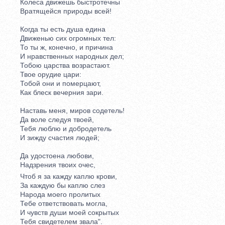
Колеса движешь быстротечны
Вратящейся природы всей!
Когда ты есть душа едина
Движенью сих огромных тел:
То ты ж, конечно, и причина
И нравственных народных дел;
Тобою царства возрастают.
Твое орудие цари:
Тобой они и померцают,
Как блеск вечерния зари.
Наставь меня, миров содетель!
Да воле следуя твоей,
Тебя люблю и добродетель
И зижду счастия людей;
Да удостоена любови,
Надзрения твоих очес,
Чтоб я за кажду каплю крови,
За каждую бы каплю слез
Народа моего пролитых
Тебе ответствовать могла,
И чувств души моей сокрытых
Тебя свидетелем звала".