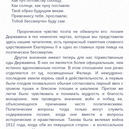
Как луч потомству сообщу;
Как солнце, как луну поставлю
Твой образ будущим векам.
Превознесу тебя, прославлю;
Тобой бессмертен буду сам.
Пророческое чувство поэта не обмануло его: поэзия
Державина в тех немногих чертах, которые мы представили
здесь нашим читателям, есть прекрасный памятник славного
царствования Екатерины II и одно из главных прав певца на
поэтическое бессмертие.
Другое значение имеют теперь для нас торжественные
оды Державина. В них он является более официальным, чем
истинно вдохновенным поэтом. В этом отношении они резко
отделяются от од, посвященных Фелице. И немудрено:
последние имели корень свой в действительности, а первые
были плодом похвального обычая согласовать лирный звон с
громом пушек и блеском плошек и шкаликов. Притом же
легче было чувствовать и понимать мудрость и благость
монархини, чем провидеть значение войн и побед ее,
объясняющихся причинами чисто политическими.
Политические вопросы тогда только могут служить
содержанием поэзии, когда они вместе и вопросы
исторические и нравственные. Такова была великая война
1812 года, когда обе из тяжущихся сторон - и колоссальное