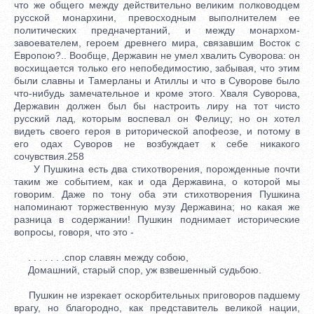
что же общего между действительно великим полководцем
русской монархини, превосходным выполнителем ее
политических предначертаний, и между монархом-
завоевателем, героем древнего мира, связавшим Восток с
Европою?.. Вообще, Державин не умел хвалить Суворова: он
восхищается только его непобедимостию, забывая, что этим
были славны и Тамерланы и Атиллы и что в Суворове было
что-нибудь замечательное и кроме этого. Хваля Суворова,
Державин должен был бы настроить лиру на тот чисто
русский лад, которым воспевал он Фелицу; но он хотел
видеть своего героя в риторической апофеозе, и потому в
его одах Суворов не возбуждает к себе никакого
сочувствия.258
У Пушкина есть два стихотворения, порожденные почти
таким же событием, как и ода Державина, о которой мы
говорим. Даже по тону оба эти стихотворения Пушкина
напоминают торжественную музу Державина; но какая же
разница в содержании! Пушкин поднимает исторические
вопросы, говоря, что это -
. . . . . . .спор славян между собою,
Домашний, старый спор, уж взвешенный судьбою.
Пушкин не изрекает оскорбительных приговоров падшему
врагу, но благородно, как представитель великой нации,