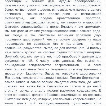
блестящих и великих дел, мудрых преобразований,
разумного и гуманного законодательства, которого основою
было: лучше простить десять виновных, чем наказать одного
невинного, возникшего просвещения и возникавшей
литературы, как плодов нравственного простора,
сменившего удушающую тесноту, как творения мудрости и
благости, воцарившейся на троне. Близкие к тем временам,
мы так далеки от них усовершенствованиями всякого рода,
так горды и так счастливы великими успехами двух
последних царствований, что не можем смотреть на наше
прошедшее, не сравнивая его с настоящим, - а это
сравнение, разумеется, выгоднее для настоящего. И потому
нам теперь должно не столько судить об эпохе Екатерины
Великой, сколько изучать ее, чтоб приобрести данные для
суждения о ней. К числу таких данных, без сомнения,
принадлежат свидетельства современников, - а всем
известно, как велик был их энтузиазм к своему времени и
творцу его - Екатерине. Здесь мы говорим о царствовании
Екатерины только в отношении к поэзии. Поэзия Державина -
самое живое и самое верное свидетельство того, до какой
степени эта эпоха была благоприятна поэзии и до какой
степени могла она дать поэзии разумное содержание. В
этом отношении должно обращать внимание не на похвалы
Екатерине певца ее, которые, как похвалы современника, не
могут иметь той неоподозреваемой достоверности и