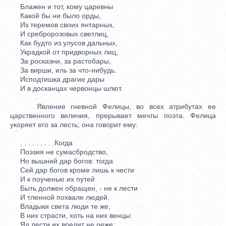
Блажен и тот, кому царевны
Какой бы ни было орды,
Из теремов своих янтарных,
И сребророзовых светлиц,
Как будто из улусов дальных,
Украдкой от придворных лиц,
За росказни, за растобары,
За вирши, иль за что-нибудь.
Исподтишка драгие дары
И в досканцах червонцы шлют.
Явление гневной Фелицы, во всех атрибутах ее
царственного величия, прерывает мечты поэта. Фелица
укоряет его за лесть; она говорит ему:
. . . . . . . . .Когда
Поэзия не сумасбродство,
Но вышний дар богов: тогда
Сей дар богов кроме лишь к чести
И к поученью их путей
Быть должен обращен, - не к лести
И тленной похвале людей.
Владыки света люди те же,
В них страсти, хоть на них венцы:
Яд лести их вредит не реже: