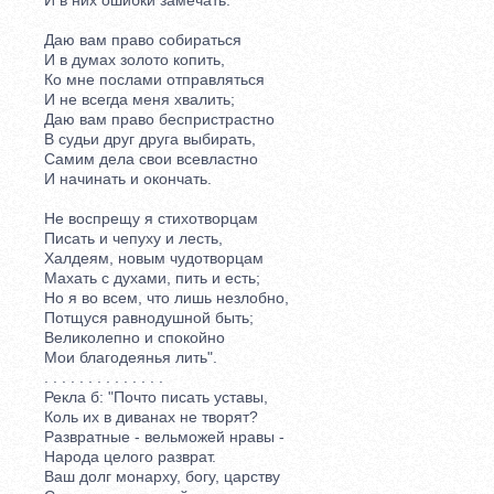
Даю вам право собираться
И в думах золото копить,
Ко мне послами отправляться
И не всегда меня хвалить;
Даю вам право беспристрастно
В судьи друг друга выбирать,
Самим дела свои всевластно
И начинать и окончать.
Не воспрещу я стихотворцам
Писать и чепуху и лесть,
Халдеям, новым чудотворцам
Махать с духами, пить и есть;
Но я во всем, что лишь незлобно,
Потщуся равнодушной быть;
Великолепно и спокойно
Мои благодеянья лить".
. . . . . . . . . . . . . .
Рекла б: "Почто писать уставы,
Коль их в диванах не творят?
Развратные - вельможей нравы -
Народа целого разврат.
Ваш долг монарху, богу, царству