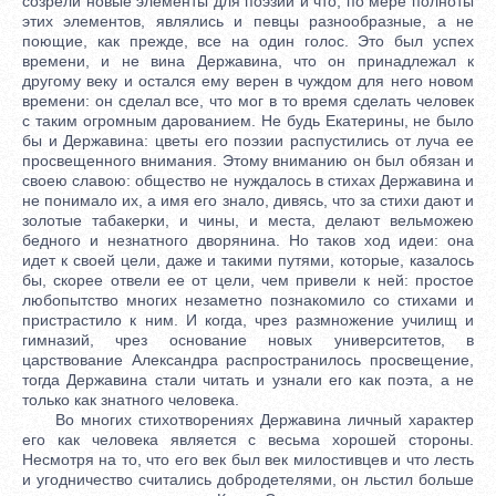
созрели новые элементы для поэзии и что, по мере полноты
этих элементов, являлись и певцы разнообразные, а не
поющие, как прежде, все на один голос. Это был успех
времени, и не вина Державина, что он принадлежал к
другому веку и остался ему верен в чуждом для него новом
времени: он сделал все, что мог в то время сделать человек
с таким огромным дарованием. Не будь Екатерины, не было
бы и Державина: цветы его поэзии распустились от луча ее
просвещенного внимания. Этому вниманию он был обязан и
своею славою: общество не нуждалось в стихах Державина и
не понимало их, а имя его знало, дивясь, что за стихи дают и
золотые табакерки, и чины, и места, делают вельможею
бедного и незнатного дворянина. Но таков ход идеи: она
идет к своей цели, даже и такими путями, которые, казалось
бы, скорее отвели ее от цели, чем привели к ней: простое
любопытство многих незаметно познакомило со стихами и
пристрастило к ним. И когда, чрез размножение училищ и
гимназий, чрез основание новых университетов, в
царствование Александра распространилось просвещение,
тогда Державина стали читать и узнали его как поэта, а не
только как знатного человека.
Во многих стихотворениях Державина личный характер
его как человека является с весьма хорошей стороны.
Несмотря на то, что его век был век милостивцев и что лесть
и угодничество считались добродетелями, он льстил больше