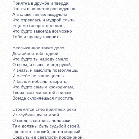
Приятна в дружбе и тверда;
Что ты в напастях равнодушна,
А в славе так великодушна,
Что отреклась и мудрой слыть.
Еще же говорят неложно,
Что будто завсегда возможно
Тебе и правду говорить.
Неслыханное также дело,
Достойное тебя одной,
Что будто ты народу смело
О всем, и вьявь, и под рукой,
И знать, и мыслить позволяешь,
И о себе не запрещаешь
И быль и небыль говорить;
Что будто самым крокодилам,
Твоих всех милостей зоилам,
Всегда склоняешься простить.
Стремятся слез приятных реки
Из глубины души моей.
О сколь счастливы человеки
Там должны быть судьбой своей,
Где ангел кроткий, ангел мирный,
Сокрытый в светлости порфирной,