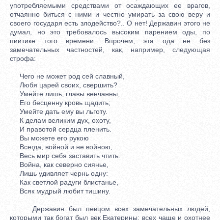
употребляемыми средствами от осаждающих ее врагов,
отчаянно биться с ними и честно умирать за свою веру и
своего государя есть злодейство?.. О нет! Державин этого не
думал, но это требовалось высоким парением оды, по
пиитике того времени. Впрочем, эта ода не без
замечательных частностей, как, например, следующая
строфа:
Чего не может род сей славный,
Любя царей своих, свершить?
Умейте лишь, главы венчанны,
Его бесценну кровь щадить;
Умейте дать ему вы льготу.
К делам великим дух, охоту,
И правотой сердца пленить.
Вы можете его рукою
Всегда, войной и не войною,
Весь мир себя заставить чтить.
Война, как северно сиянье,
Лишь удивляет чернь одну:
Как светлой радуги блистанье,
Всяк мудрый любит тишину.
Державин был певцом всех замечательных людей,
которыми так богат был век Екатерины; всех чаще и охотнее