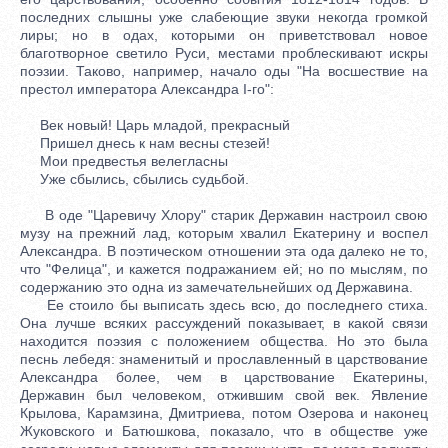
последних слышны уже слабеющие звуки некогда громкой
лиры; но в одах, которыми он приветствовал новое
благотворное светило Руси, местами проблескивают искры
поэзии. Таково, например, начало оды "На восшествие на
престол императора Александра I-го":
Век новый! Царь младой, прекрасный
Пришел днесь к нам весны стезей!
Мои предвестья велегласны
Уже сбылись, сбылись судьбой.
В оде "Царевичу Хлору" старик Державин настроил свою
музу на прежний лад, которым хвалил Екатерину и воспел
Александра. В поэтическом отношении эта ода далеко не то,
что "Фелица", и кажется подражанием ей; но по мыслям, по
содержанию это одна из замечательнейших од Державина.
Ее стоило бы выписать здесь всю, до последнего стиха.
Она лучше всяких рассуждений показывает, в какой связи
находится поэзия с положением общества. Но это была
песнь лебедя: знаменитый и прославленный в царствование
Александра более, чем в царствование Екатерины,
Державин был человеком, отжившим свой век. Явление
Крылова, Карамзина, Дмитриева, потом Озерова и наконец
Жуковского и Батюшкова, показало, что в обществе уже