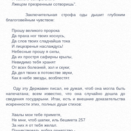
Лжецом презренным сотворишь".
Заключительная строфа оды дышит глубоким
благоговейным чувством:
Прошу великого пророка
Да праха ног твоих коснусь,
Да слов твоих сладчайша тока
И лицезренья наслаждусь!
Небесные прошу я силы,
Да их простря сафирны крылы,
Невидимо тебя хранят
От всех болезней, зол и скуки;
Да дел твоих в потомстве звуки,
Как в небе звезды, возблестят.
Оду эту Державин писал, не думая, чтоб она могла быть
напечатана; всем известно, что она случайно дошла до
сведения государыни. Итак, есть и внешние доказательства
искренности этих, полных души стихов:
Хвалы мои тебе приметя,
Не мни, чтоб шапки, иль бешмета 257
За них я от тебя желал.
Почувствовать добра приятство -