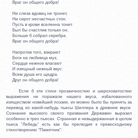
Враг он общего добра!
Ни слеза вдовиц не тронет,
Ни сирот несчастных стон:
Пусть в крови вселенна тонет.
Был бы счастлив только он;
Больше б собрал серебра.
Враг он общего добра!
Напротив того, взирают
Боги на любимца муз;
Сердце нежное влагают
И изящный нежный вкус:
Всем душа его щедра.
Друг он общего добра!
Если б эти стихи прозаичностию и шероховатостию
выражения не поражали нашего вкуса, избалованного
изяществом новейшей поэзии, их можно было бы принять за
перевод из какой-нибудь пьесы Шиллера в древнем вкусе.
Сознание высокого своего призвания Державин выразил
особенно в трех пьесах. Странная и невыдержанная в целом
пьеса "Лебедь" есть как бы прелюдия к превосходному
стихотворению "Памятник":