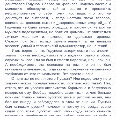
действовал Годунов. Сперва он крепился, надеясь ласкою и
милостию обезоружить тайных врагов и прекратить
неблагоприятные о себе толки; но, видя, что это не
действует, не вытерпел, и тогда настала эпоха террора,
шпионства, доносов, пыток и _скоропостижных смертей_... У
Годунова не было великого сердца, и потому он не мог не
мучиться подозрениями, не бояться крамолы, не увлекаться
личным мщением и, наконец, не сделаться тираном.
Словом, он был только замечательный, а не великий
человек, умный и талантливый администратор, но не гений.
Итак, верно понять Годунова исторически и поэтически -
значит понять необходимость его падения равно в обоих
случаях: виновен ли он был в смерти царевича, или невинен.
А необходимость эта основана на том, что он не был
гениальным человеком, тогда как его положение непременно
требовало от него гениальности. Это просто и ясно.
Отчего же не понял этого Пушкин? Или недостало у него
художнической проницательности, поэтического такта? Нет,
оттого, что он увлекся авторитетом Карамзина и безусловно
покорился ему. Вообще, надобно заметить, что, чем больше
понимал Пушкин тайну русского духа и русской жизни, тем
больше иногда и заблуждался в этом отношении. Пушкин
был слишком русский человек и потому не всегда верно
судил обо всем русском: чтоб что-нибудь верно оценить
рассудком, необходимо это что-нибудь отделить от себя и