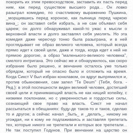
покорить их этим превосходством, заставить их пасть перед
ним, как перед существом высшего рода... Он ловко
разыграл комедию, по счастливому выражению Пушкина,
_морщившись перед короною, как пьяница перед чаркою
вина_; он заставил себя избрать, а не сам объявил себя
царем; он долго обнаруживал какой-то ужас к мысли о
верховной власти и долго заставлял себя умолять. Но эта
комедия даже чересчур тонко была разыграна, и в ней
проглядывает не образ великого человека, который всегда
прямо идет к своей цели, даже и тогда, когда идет к ней не
прямою дорогою, а образ "маленького-великого человека",
смелого интригана. Это сейчас же и обнаружилось, как скоро
избрание было решено, и венчание осталось уже только
обрядом, который не опасно было и отложить на время.
Когда Сикст V был избран конклавом, он вдруг выпрямился и,
против обыкновения, сам запел "Те Deum" {Тебя, бога. -
Ред.}: в этой поспешности виден великий человек, достигший
своей цели и принимающий власть не как нищий копейку, с
низкими поклонами, но с уверенностью и гордостью силы,
сознающей свое право на власть. Сикст не начал
рассыпаться в обещаниях: буду-де таков-то и таков, сделаю
то и другое; а сейчас начал _быть_ и _делать_, никому не
угождая, ни к кому не подлаживаясь и заставляя трепетать
тех, которые никого не трепетали и которых все трепетали...
Не так поступил Годунов. При венчании на царство он