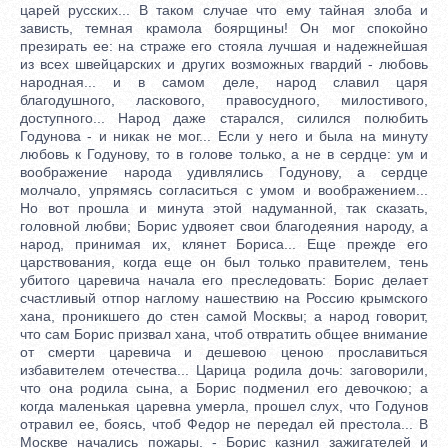
царей русских... В таком случае что ему тайная злоба и
зависть, темная крамола боярщины! Он мог спокойно
презирать ее: на страже его стояла лучшая и надежнейшая
из всех швейцарских и других возможных гвардий - любовь
народная... и в самом деле, народ славил царя
благодушного, ласкового, правосудного, милостивого,
доступного... Народ даже старался, силился полюбить
Годунова - и никак не мог... Если у него и была на минуту
любовь к Годунову, то в голове только, а не в сердце: ум и
воображение народа удивлялись Годунову, а сердце
молчало, упрямясь согласиться с умом и воображением...
Но вот прошла и минута этой надуманной, так сказать,
головной любви; Борис удвояет свои благодеяния народу, а
народ, принимая их, клянет Бориса... Еще прежде его
царствования, когда еще он был только правителем, тень
убитого царевича начала его преследовать: Борис делает
счастливый отпор наглому нашествию на Россию крымского
хана, проникшего до стен самой Москвы; а народ говорит,
что сам Борис призвал хана, чтоб отвратить общее внимание
от смерти царевича и дешевою ценою прославиться
избавителем отечества... Царица родила дочь: заговорили,
что она родила сына, а Борис подменил его девочкою; а
когда маленькая царевна умерла, прошел слух, что Годунов
отравил ее, боясь, чтоб Федор не передал ей престола... В
Москве начались пожары. - Борис казнил зажигателей и