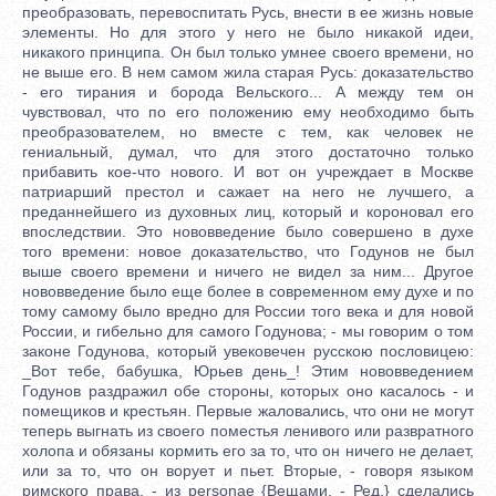
преобразовать, перевоспитать Русь, внести в ее жизнь новые
элементы. Но для этого у него не было никакой идеи,
никакого принципа. Он был только умнее своего времени, но
не выше его. В нем самом жила старая Русь: доказательство
- его тирания и борода Вельского... А между тем он
чувствовал, что по его положению ему необходимо быть
преобразователем, но вместе с тем, как человек не
гениальный, думал, что для этого достаточно только
прибавить кое-что нового. И вот он учреждает в Москве
патриарший престол и сажает на него не лучшего, а
преданнейшего из духовных лиц, который и короновал его
впоследствии. Это нововведение было совершено в духе
того времени: новое доказательство, что Годунов не был
выше своего времени и ничего не видел за ним... Другое
нововведение было еще более в современном ему духе и по
тому самому было вредно для России того века и для новой
России, и гибельно для самого Годунова; - мы говорим о том
законе Годунова, который увековечен русскою пословицею:
_Вот тебе, бабушка, Юрьев день_! Этим нововведением
Годунов раздражил обе стороны, которых оно касалось - и
помещиков и крестьян. Первые жаловались, что они не могут
теперь выгнать из своего поместья ленивого или развратного
холопа и обязаны кормить его за то, что он ничего не делает,
или за то, что он ворует и пьет. Вторые, - говоря языком
римского права, - из personae {Вещами. - Ред.} сделались