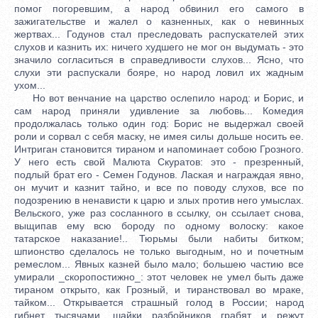
помог погоревшим, а народ обвинил его самого в
зажигательстве и жалел о казненных, как о невинных
жертвах... Годунов стал преследовать распускателей этих
слухов и казнить их: ничего худшего не мог он выдумать - это
значило согласиться в справедливости слухов... Ясно, что
слухи эти распускали бояре, но народ ловил их жадным
ухом...
Но вот венчание на царство ослепило народ: и Борис, и
сам народ приняли удивление за любовь... Комедия
продолжалась только один год: Борис не выдержал своей
роли и сорвал с себя маску, не имея силы дольше носить ее.
Интриган становится тираном и напоминает собою Грозного.
У него есть свой Малюта Скуратов: это - презренный,
подлый брат его - Семен Годунов. Лаская и награждая явно,
он мучит и казнит тайно, и все по поводу слухов, все по
подозрению в ненависти к царю и злых против него умыслах.
Вельского, уже раз сосланного в ссылку, он ссылает снова,
выщипав ему всю бороду по одному волоску: какое
татарское наказание!.. Тюрьмы были набиты битком;
шпионство сделалось не только выгодным, но и почетным
ремеслом... Явных казней было мало; большею частию все
умирали _скоропостижно_: этот человек не умел быть даже
тираном открыто, как Грозный, и тиранствовал во мраке,
тайком... Открывается страшный голод в России; народ
гибнет тысячами, шайки разбойников грабят и режут