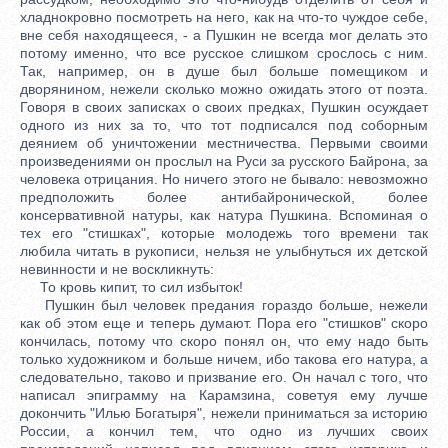
хладнокровно посмотреть на него, как на что-то чуждое себе,
вне себя находящееся, - а Пушкин не всегда мог делать это
потому именно, что все русское слишком срослось с ним.
Так, например, он в душе был больше помещиком и
дворянином, нежели сколько можно ожидать этого от поэта.
Говоря в своих записках о своих предках, Пушкин осуждает
одного из них за то, что тот подписался под соборным
деянием об уничтожении местничества. Первыми своими
произведениями он прослыл на Руси за русского Байрона, за
человека отрицания. Но ничего этого не бывало: невозможно
предположить более антибайронической, более
консервативной натуры, как натура Пушкина. Вспоминая о
тех его "стишках", которые молодежь того времени так
любила читать в рукописи, нельзя не улыбнуться их детской
невинности и не воскликнуть:
То кровь кипит, то сил избыток!
Пушкин был человек предания гораздо больше, нежели
как об этом еще и теперь думают. Пора его "стишков" скоро
кончилась, потому что скоро понял он, что ему надо быть
только художником и больше ничем, ибо такова его натура, а
следовательно, таково и призвание его. Он начал с того, что
написал эпиграмму на Карамзина, советуя ему лучше
докончить "Илью Богатыря", нежели приниматься за историю
России, а кончил тем, что одно из лучших своих