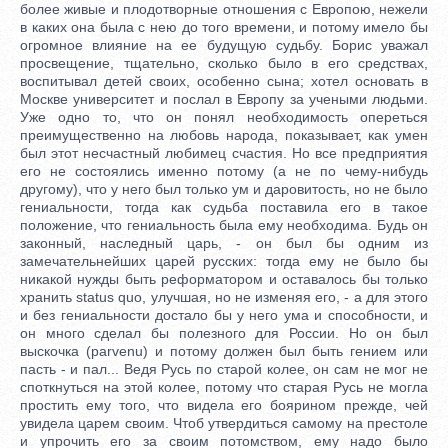
более живые и плодотворные отношения с Европою, нежели
в каких она была с нею до того времени, и потому имело бы
огромное влияние на ее будущую судьбу. Борис уважал
просвещение, тщательно, сколько было в его средствах,
воспитывал детей своих, особенно сына; хотел основать в
Москве университет и послал в Европу за учеными людьми.
Уже одно то, что он понял необходимость опереться
преимущественно на любовь народа, показывает, как умен
был этот несчастный любимец счастия. Но все предприятия
его не состоялись именно потому (а не по чему-нибудь
другому), что у него был только ум и даровитость, но не было
гениальности, тогда как судьба поставила его в такое
положение, что гениальность была ему необходима. Будь он
законный, наследный царь, - он был бы одним из
замечательнейших царей русских: тогда ему не было бы
никакой нужды быть реформатором и оставалось бы только
хранить status quo, улучшая, но не изменяя его, - а для этого
и без гениальности достало бы у него ума и способности, и
он много сделал бы полезного для России. Но он был
выскочка (parvenu) и потому должен был быть гением или
пасть - и пал... Ведя Русь по старой колее, он сам не мог не
споткнуться на этой колее, потому что старая Русь не могла
простить ему того, что видела его боярином прежде, чей
увидела царем своим. Чтоб утвердиться самому на престоле
и упрочить его за своим потомством, ему надо было