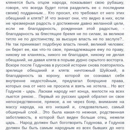
клянется быть отцом народа, показывает свою рубашку,
говоря, что всегда будет готов разделить ее с последним
своим) подданным... Кто просил, кто требовал от него этих
обещаний и клятв? И что значат они, что видно в них, если
не чрезмерная радость о достижении давно желанной цели,
если не благодарность, рожденная этой радостью, -
благодарность за блестящее бремя не по силам, за великое
титло не по достоинству, за высшую власть не по заслуге?..
Не так принимает подобную власть гений, великий человек:
он берет ее, как что-то свое, принадлежащее ему по праву,
никому не кланяясь, никого не благодаря, никому не делая
обещаний, не давая клятв в порыве дурно скрытого восторга.
Вскоре после Годунова в русской истории снова повторилось
зрелище обещаний и клятв: ничтожный Шуйский, в
благодарность за корону, которой он сознавал себя
внутренне недостойным, предлагал боярщине права,
которых она от него не просила и взять не хотела... Но вот
Годунов - царь. Ласкам народу нет конца, милости на всех
льются рекою... Первый из русских царей обратил он свое
непосредственное, прямое, а не через бояр, внимание на
массу народа, на его низший и, следовательно, самый
обширный слой... Это была какая-то нежная, родственная
заботливость, в которой был виден больше отец, нежели
царь... Народ должен был боготворить Годунова, и Годунов
должен бы быть самым народным из всех бывших до него