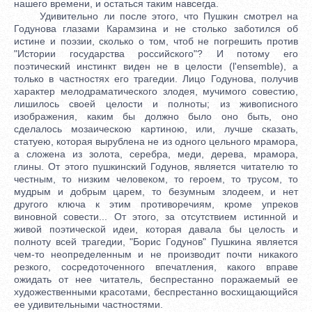
нашего времени, и остаться таким навсегда.
Удивительно ли после этого, что Пушкин смотрел на
Годунова глазами Карамзина и не столько заботился об
истине и поэзии, сколько о том, чтоб не погрешить против
"Истории государства российского"? И потому его
поэтический инстинкт виден не в целости (l'ensemble), а
только в частностях его трагедии. Лицо Годунова, получив
характер мелодраматического злодея, мучимого совестию,
лишилось своей целости и полноты; из живописного
изображения, каким бы должно было оно быть, оно
сделалось мозаическою картиною, или, лучше сказать,
статуею, которая вырублена не из одного цельного мрамора,
а сложена из золота, серебра, меди, дерева, мрамора,
глины. От этого пушкинский Годунов, является читателю то
честным, то низким человеком, то героем, то трусом, то
мудрым и добрым царем, то безумным злодеем, и нет
другого ключа к этим противоречиям, кроме упреков
виновной совести... От этого, за отсутствием истинной и
живой поэтической идеи, которая давала бы целость и
полноту всей трагедии, "Борис Годунов" Пушкина является
чем-то неопределенным и не производит почти никакого
резкого, сосредоточенного впечатления, какого вправе
ожидать от нее читатель, беспрестанно поражаемый ее
художественными красотами, беспрестанно восхищающийся
ее удивительными частностями.