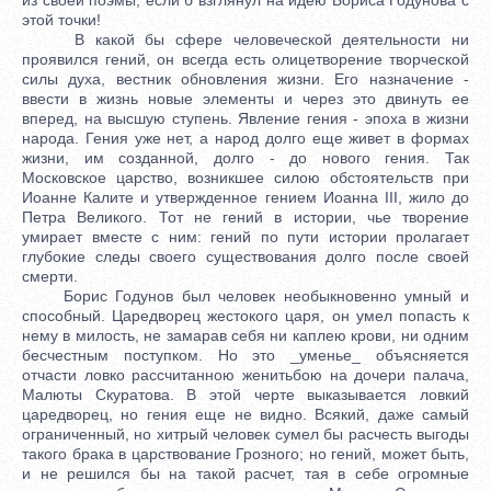
этой точки!
В какой бы сфере человеческой деятельности ни
проявился гений, он всегда есть олицетворение творческой
силы духа, вестник обновления жизни. Его назначение -
ввести в жизнь новые элементы и через это двинуть ее
вперед, на высшую ступень. Явление гения - эпоха в жизни
народа. Гения уже нет, а народ долго еще живет в формах
жизни, им созданной, долго - до нового гения. Так
Московское царство, возникшее силою обстоятельств при
Иоанне Калите и утвержденное гением Иоанна III, жило до
Петра Великого. Тот не гений в истории, чье творение
умирает вместе с ним: гений по пути истории пролагает
глубокие следы своего существования долго после своей
смерти.
Борис Годунов был человек необыкновенно умный и
способный. Царедворец жестокого царя, он умел попасть к
нему в милость, не замарав себя ни каплею крови, ни одним
бесчестным поступком. Но это _уменье_ объясняется
отчасти ловко рассчитанною женитьбою на дочери палача,
Малюты Скуратова. В этой черте выказывается ловкий
царедворец, но гения еще не видно. Всякий, даже самый
ограниченный, но хитрый человек сумел бы расчесть выгоды
такого брака в царствование Грозного; но гений, может быть,
и не решился бы на такой расчет, тая в себе огромные