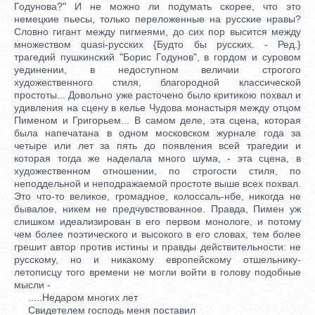
Годунова?" И не можно ли подумать скорее, что это
немецкие пьесы, только переложенные на русские нравы?
Словно гигант между пигмеями, до сих пор высится между
множеством quasi-русских {Будто бы русских. - Ред.}
трагедий пушкинский "Борис Годунов", в гордом и суровом
уединении, в недоступном величии строгого
художественного стиля, благородной классической
простоты... Довольно уже расточено было критикою похвал и
удивления на сцену в келье Чудова монастыря между отцом
Пименом и Григорьем... В самом деле, эта сцена, которая
была напечатана в одном московском журнале года за
четыре или лет за пять до появления всей трагедии и
которая тогда же наделала много шума, - эта сцена, в
художественном отношении, по строгости стиля, по
неподдельной и неподражаемой простоте выше всех похвал.
Это что-то великое, громадное, колоссаль-нбе, никогда не
бывалое, никем не предчувствованное. Правда, Пимен уж
слишком идеализирован в его первом монологе, и потому
чем более поэтического и высокого в его словах, тем более
грешит автор против истины и правды действительности: не
русскому, но и никакому европейскому отшельнику-
летописцу того времени не могли войти в голову подобные
мысли -
.....Недаром многих лет
Свидетелем господь меня поставил