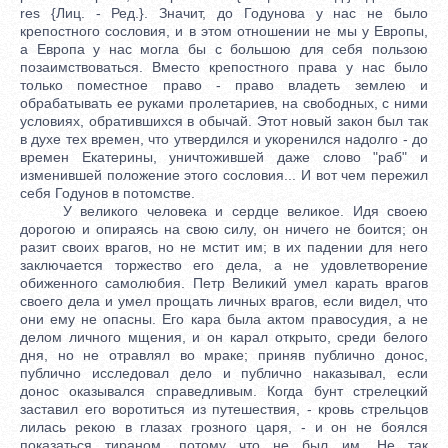
res {Лиц. - Ред.}. Значит, до Годунова у нас не было
крепостного сословия, и в этом отношении не мы у Европы,
а Европа у нас могла бы с большою для себя пользою
позаимствоваться. Вместо крепостного права у нас было
только поместное право - право владеть землею и
обрабатывать ее руками пролетариев, на свободных, с ними
условиях, обратившихся в обычай. Этот новый закон был так
в духе тех времен, что утвердился и укоренился надолго - до
времен Екатерины, уничтожившей даже слово "раб" и
изменившей положение этого сословия... И вот чем пережил
себя Годунов в потомстве.
У великого человека и сердце великое. Идя своею
дорогою и опираясь на свою силу, он ничего не боится; он
разит своих врагов, но не мстит им; в их падении для него
заключается торжество его дела, а не удовлетворение
обиженного самолюбия. Петр Великий умел карать врагов
своего дела и умел прощать личных врагов, если видел, что
они ему не опасны. Его кара была актом правосудия, а не
делом личного мщения, и он карал открыто, среди белого
дня, но не отравлял во мраке; приняв публично донос,
публично исследовал дело и публично наказывал, если
донос оказывался справедливым. Когда бунт стрелецкий
заставил его воротиться из путешествия, - кровь стрельцов
лилась рекою в глазах грозного царя, - и он не боялся
показаться тираном, потому что не был им. Не так