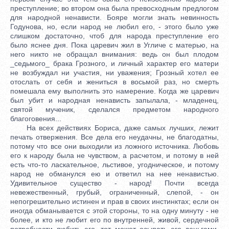
преступление; во втором она была превосходным предлогом
для народной ненависти. Бояре могли знать невинность
Годунова, но, если народ не любил его, - этого было уже
слишком достаточно, чтоб для народа преступление его
было яснее дня. Пока царевич жил в Угличе с матерью, на
него никто не обращал внимания: ведь он был плодом
_седьмого_ брака Грозного, и личный характер его матери
не возбуждал ни участия, ни уважения; Грозный хотел ее
отослать от себя и жениться в восьмой раз, но смерть
помешала ему выполнить это намерение. Когда же царевич
был убит и народная ненависть запылала, - младенец,
святой мученик, сделался предметом народного
благоговения...
На всех действиях Бориса, даже самых лучших, лежит
печать отвержения. Все дела его неудачны, не благодатны,
потому что все они выходили из ложного источника. Любовь
его к народу была не чувством, а расчетом, и потому в ней
есть что-то ласкательное, льстивое, угодническое, и потому
народ не обманулся ею и ответил на нее ненавистью.
Удивительное существо - народ! Почти всегда
невежественный, грубый, ограниченный, слепой, - он
непогрешительно истинен и прав в своих инстинктах; если он
иногда обманывается с этой стороны, то на одну минуту - не
более, и кто не любит его по внутренней, живой, сердечной
потребности любить его, тот может осыпать его деньгами,