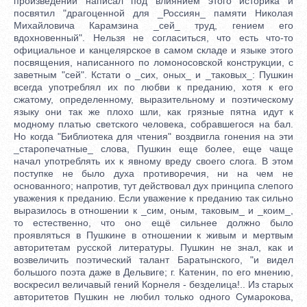
произведений написал под влиянием этого историка и
посвятил "драгоценной для _Россиян_ памяти Николая
Михайловича Карамзина _сей_ труд, гением его
вдохновенный". Нельзя не согласиться, что есть что-то
официальное и канцелярское в самом складе и языке этого
посвящения, написанного по ломоносовской конструкции, с
заветным "сей". Кстати о _сих, оных_ и _таковых_: Пушкин
всегда употреблял их по любви к преданию, хотя к его
сжатому, определенному, выразительному и поэтическому
языку они так же плохо шли, как грязные пятна идут к
модному платью светского человека, собравшегося на бал.
Но когда "Библиотека для чтения" воздвигла гонения на эти
_старопечатные_ слова, Пушкин еще более, еще чаще
начал употреблять их к явному вреду своего слога. В этом
поступке не было духа противоречия, ни на чем не
основанного; напротив, тут действовал дух принципа слепого
уважения к преданию. Если уважение к преданию так сильно
выразилось в отношении к _сим, оным, таковым_ и _коим_,
то естественно, что оно ещё сильнее должно было
проявляться в Пушкине в отношении к живым и мертвым
авторитетам русской литературы. Пушкин не знал, как и
возвеличить поэтический талант Баратынского, "и видел
большого поэта даже в Дельвиге; г. Катенин, по его мнению,
воскресил величавый гений Корнеля - безделица!.. Из старых
авторитетов Пушкин не любил только одного Сумарокова,