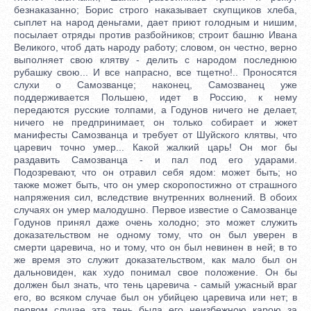
безнаказанно; Борис строго наказывает скупщиков хлеба,
сыплет на народ деньгами, дает приют голодным и нишим,
посылает отряды против разбойников; строит башню Ивана
Великого, чтоб дать народу работу; словом, он честно, верно
выполняет свою клятву - делить с народом последнюю
рубашку свою... И все напрасно, все тщетно!.. Проносятся
слухи о Самозванце; наконец, Самозванец уже
поддерживается Польшею, идет в Россию, к нему
передаются русские толпами, а Годунов ничего не делает,
ничего не предпринимает, он только собирает и жжет
манифесты Самозванца и требует от Шуйского клятвы, что
царевич точно умер... Какой жалкий царь! Он мог бы
раздавить Самозванца - и пал под его ударами.
Подозревают, что он отравил себя ядом: может быть; но
также может быть, что он умер скоропостижно от страшного
напряжения сил, вследствие внутренних волнений. В обоих
случаях он умер малодушно. Первое известие о Самозванце
Годунов принял даже очень холодно; это может служить
доказательством не одному тому, что он был уверен в
смерти царевича, но и тому, что он был невинен в ней; в то
же время это служит доказательством, как мало был он
дальновиден, как худо понимал свое положение. Он бы
должен был знать, что тень царевича - самый ужасный враг
его, во всяком случае был он убийцею царевича или нет; в
первом случае эта тень была его неизбежною карою за