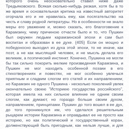
которого очень неосновательно ставил ниже даже
Тредьяковского. Всякая сколько-нибудь резкая, хотя бы в то
же время и основательная критика на известный авторитет
огорчала его и не нравилась ему, как посягательство на
честь и славу родной литературы. Но в особенности не знало
меры его уважение и, можно сказать, его благоговение к
Карамзину, чему причиною отчасти было и то, что Пушкин
был окружен людьми карамзинской эпохи и сам был
воспитан и образован в ее духе. {405} Если он мощно и
победоносно выходил из духа этой эпохи, то не иначе, как
поэт, а не как мыслящий человек, и не мысль делала его
великим, а поэтический инстинкт. Конечно, Пушкина не могли
бы так сильно покорить мелкие произведения Карамзина, и
Пушкин не мог находить особенной поэзии в его
стихотворениях и повестях, не мог особенно увлечься
приятным и сладким слогом его статей и их направлением;
но Карамзин не одного Пушкина - несколько поколений увлек
окончательно своею "Историею государства российского",
которая имела на них сильное влияние не одним своим
слогом, как думают, но гораздо больше своим духом,
направлением, принципами. Пушкин до того вошел в ее дух,
до того проникнулся им, что сделался решительным
рыцарем истории Карамзина и оправдывал ее не просто как
историю, но как политический и государственный коран,
долженствующий быть пригодным, как нельзя лучше, и для