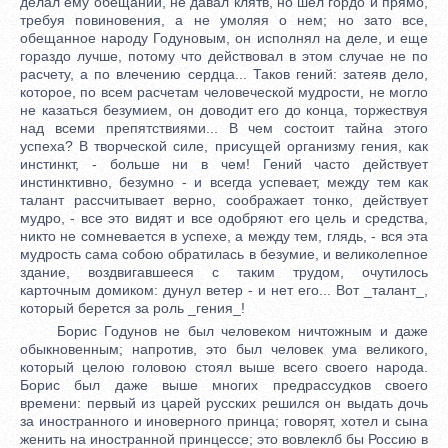
делал ему обещаний, не давал клятв, но шел гордо и прямо,
требуя повиновения, а не умоляя о нем; но зато все,
обещанное народу Годуновым, он исполнял на деле, и еще
гораздо лучше, потому что действовал в этом случае не по
расчету, а по влечению сердца... Таков гений: затеяв дело,
которое, по всем расчетам человеческой мудрости, не могло
не казаться безумием, он доводит его до конца, торжествуя
над всеми препятствиями... В чем состоит тайна этого
успеха? В творческой силе, присущей организму гения, как
инстинкт, - больше ни в чем! Гений часто действует
инстинктивно, безумно - и всегда успевает, между тем как
талант рассчитывает верно, соображает тонко, действует
мудро, - все это видят и все одобряют его цель и средства,
никто не сомневается в успехе, а между тем, глядь, - вся эта
мудрость сама собою обратилась в безумие, и великолепное
здание, воздвигавшееся с таким трудом, очутилось
карточным домиком: дунул ветер - и нет его... Вот _талант_,
который берется за роль _гения_!
Борис Годунов не был человеком ничтожным и даже
обыкновенным; напротив, это был человек ума великого,
который целою головою стоял выше всего своего народа.
Борис был даже выше многих предрассудков своего
времени: первый из царей русских решился он выдать дочь
за иностранного и иноверного принца; говорят, хотел и сына
женить на иностранной принцессе; это вовлеклб бы Россию в