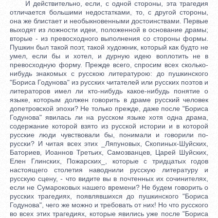
И действительно, если, с одной стороны, эта трагедия
отличается большими недостатками, то, с другой стороны,
она же блистает и необыкновенными достоинствами. Первые
выходят из ложности идеи, положенной в основание драмы;
вторые - из превосходного выполнения со стороны формы.
Пушкин был такой поэт, такой художник, который как будто не
умел, если бы и хотел, и дурную идею воплотить не в
превосходную форму. Прежде всего, спросим всех сколько-
нибудь знакомых с русскою литературою: до пушкинского
"Бориса Годунова" из русских читателей или русских поэтов и
литераторов имел ли кто-нибудь какое-нибудь понятие о
языке, которым должен говорить в драме русский человек
допетровской эпохи? Не только прежде, даже после "Бориса
Годунова" явилась ли на русском языке хотя одна драма,
содержание которой взято из русской истории и в которой
русские люди чувствовали бы, понимали и говорили по-
русски? И читая всех этих _Ляпуновых, Скопиных-Шуйских,
Баториев, Иоаннов Третьих, Самозванцев, Царей Шуйских,
Елен Глинских, Пожарских_, которые с тридцатых годов
настоящего столетия наводнили русскую литературу и
русскую сцену, - что видите вы в почтенных их сочинителях,
если не Сумароковых нашего времени? Не будем говорить о
русских трагедиях, появлявшихся до пушкинского "Бориса
Годунова", чего же можно и требовать от них! Но что русского
во всех этих трагедиях, которые явились уже после "Бориса