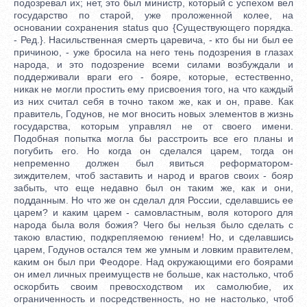
подозревал их; нет, это был министр, который с успехом вел
государство по старой, уже проложенной колее, на
основании сохранения status quo {Существующего порядка.
- Ред.}. Насильственная смерть царевича, - кто бы ни был ее
причиною, - уже бросила на него тень подозрения в глазах
народа, и это подозрение всеми силами возбуждали и
поддерживали враги его - бояре, которые, естественно,
никак не могли простить ему присвоения того, на что каждый
из них считал себя в точно таком же, как и он, праве. Как
правитель, Годунов, не мог вносить новых элементов в жизнь
государства, которым управлял не от своего имени.
Подобная попытка могла бы расстроить все его планы и
погубить его. Но когда он сделался царем, тогда он
непременно должен был явиться реформатором-
зиждителем, чтоб заставить и народ и врагов своих - бояр
забыть, что еще недавно был он таким же, как и они,
подданным. Но что же он сделал для России, сделавшись ее
царем? и каким царем - самовластным, воля которого для
народа была воля божия? Чего бы нельзя было сделать с
такою властию, подкрепляемою гением! Но, и сделавшись
царем, Годунов остался тем же умным и ловким правителем,
каким он был при Феодоре. Над окружающими его боярами
он имел личных преимуществ не больше, как настолько, чтоб
оскорбить своим превосходством их самолюбие, их
ограниченность и посредственность, но не настолько, чтоб