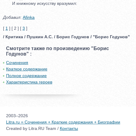
И книжному искусству вразумил:
Добавил
:
Afinka
[
1
] [ 2 ] [
3
]
/ Критика / Пушкин А.С. / Борис Годунов / "Борис Годунов"
Смотрите также по произведению "Борис
Годунов" :
Сочинения
Краткое содержание
Полное содержание
Характеристика героев
2003–2026
Litra.ru = Сочинения + Краткие содержания + Биографии
Created by Litra.RU Team /
Контакты