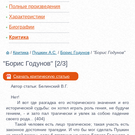
Полные произведения
Характеристики
Биографии
Критика
/
Критика
/
Пушкин А.С.
/
Борис Годунов
/
"Борис Годунов"
"Борис Годунов" [2/3]
Скачать критическую статью
Автор статьи: Белинский В.Г.
Нет!
И вот где разгадка его исторического значения и его
исторической судьбы: он хотел играть роль гения, не будучи
гением, - и зато пал трагически и увлек за собою падение
своего рода... {404}
Такой человек есть лицо трагическое; такая участь есть
законное достояние трагедии. И что бы мог сделать Пушкин
из своей поэмы, если б взглянул на идею Бориса Годунова с