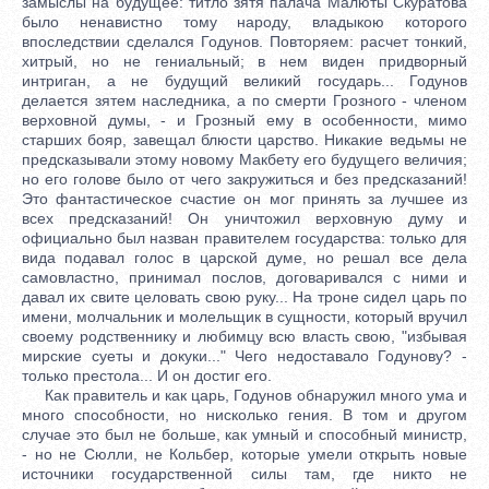
замыслы на будущее: титло зятя палача Малюты Скуратова
было ненавистно тому народу, владыкою которого
впоследствии сделался Годунов. Повторяем: расчет тонкий,
хитрый, но не гениальный; в нем виден придворный
интриган, а не будущий великий государь... Годунов
делается зятем наследника, а по смерти Грозного - членом
верховной думы, - и Грозный ему в особенности, мимо
старших бояр, завещал блюсти царство. Никакие ведьмы не
предсказывали этому новому Макбету его будущего величия;
но его голове было от чего закружиться и без предсказаний!
Это фантастическое счастие он мог принять за лучшее из
всех предсказаний! Он уничтожил верховную думу и
официально был назван правителем государства: только для
вида подавал голос в царской думе, но решал все дела
самовластно, принимал послов, договаривался с ними и
давал их свите целовать свою руку... На троне сидел царь по
имени, молчальник и молельщик в сущности, который вручил
своему родственнику и любимцу всю власть свою, "избывая
мирские суеты и докуки..." Чего недоставало Годунову? -
только престола... И он достиг его.
Как правитель и как царь, Годунов обнаружил много ума и
много способности, но нисколько гения. В том и другом
случае это был не больше, как умный и способный министр,
- но не Сюлли, не Кольбер, которые умели открыть новые
источники государственной силы там, где никто не