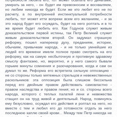
умирать за него, - он будет им превозносим и восхваляем,
но любим никогда ке будет. Если же кто любит его не по
расчету, а по внутренней инстинктуальной потребности
любить, тот может итти вопреки всем его желаниям, - и за
это народ будет его осуждать, будет на него роптать и в то
же время будет любить его. Как Годунов служит живым
доказательством первой истины, так Петр Великий служит
живым доказательством второй. Он задумал страшную
реформу, пошел наперекор духу, преданиям, истории,
обычаям, привычкам народа, - и не только умнейшие из
людей его времени имели полное право смотреть на его
реформу, как на самую несбыточную и противную здравому
смыслу фантазию, но, вероятно, и у него самого бывали
горькие минуты сомнения и разочарования, когда и сам он
думал то же. Реформа его встретила сильную оппозицию -
не со стороны только мятежных стрельцов и невежественных
раскольников: эта оппозиция была слишком бессильна
перед его двойным правом действовать самовластно -
правом наследства и правом гения; но и со. стороны всего
народа, которого с теплых палатей лени и невежества
стащил он на труд живой и деятельный. Народ, повинуясь
ему безусловно, осуждал его действия и роптал на него, но
вместе с тем и любил его до готовности отдать за него
последнюю каплю своей крови... Между тем Петр никогда не