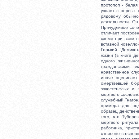
протопоп - белая
узнает с первых 
рядовому, обычно
деятельности. Он
Причудливое соче
отличает построе
схеме при всем н
вставной новеллой
Горький. "Демикот
жизни (в книге д
одного жизненно
гражданскими вл
нравственное сл
иначе оценивает
омертвевшей бюр
закостенелых и 
мертвого сословно
служебный "нагон
примера для под
образец действен
того, что Туберо
мертвого ритуала
работника, прист
отнесено в основ