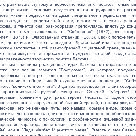
граничивать эту тему в творческих исканиях писателя только кни
 конце жизни несколько искусственно сконструировал из расс
воей жизни, предпослав ей даже специальное предисловие. Те
ва выходит за пределы этой книги, истоки ее - в самых ранн
скова, и тянется она, разнообразия преломляясь, вплоть до конц
иво эта тема выразилась в "Соборянах" (1872), за котор
нгел" (1873) и "Очарованный странник" (1873). Своих положитель
м, где их искали Гоголь, а позднее - Достоевский или Тургенев, о
усском захолустье, в той разнообразной социальной среде, знани
ие проникнуться интересами и нуждами которой свидетель
аправленности творческих поисков Лескова.
ным влиянием реакционных идей Каткова, он обратился к жи
нства: так возник замысел "Божедомов", из которого получил
ерозовым в центре. Понятно в связи со всем сказанным в
ью отмечена общая идейно-художественная концепция "Соб
кого, "великолепной книги". В центре повествования стоит совер
 провинциальный русский священник Савелий Туберозой. 
 чертами, обычными для ряда героев Лескова. С одной сто
чно связанные с определенной бытовой средой, он подчеркнуто "с
Лескова, его жизненный путь, его навыки, обычаи нигде, кроме 
слимы. Бытовое начало, очень четко и многосторонне обрисованн
еческой личности, к психологии, к особенностям душевной жизн
ирования характера решительно ничем не отличаются от тех, ко
ы" или в "Леди Макбет Мценского уезда". Вместе с тем Савел
 чем другие герои Лескова, представляется "выломившимся" из св