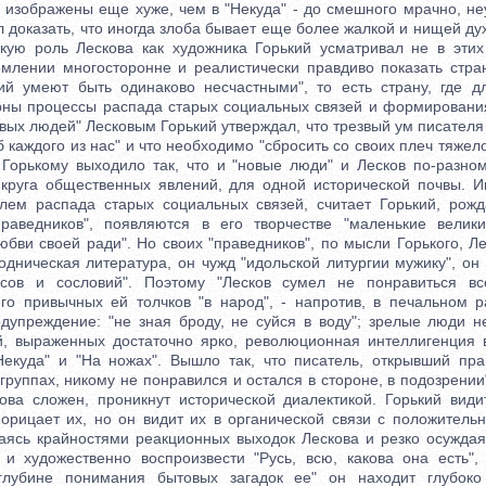
 изображены еще хуже, чем в "Некуда" - до смешного мрачно, неу
л доказать, что иногда злоба бывает еще более жалкой и нищей дух
кую роль Лескова как художника Горький усматривал не в этих
емлении многосторонне и реалистически правдиво показать стран
ий умеют быть одинаково несчастными", то есть страну, где д
рны процессы распада старых социальных связей и формирования
вых людей" Лесковым Горький утверждал, что трезвый ум писателя
б каждого из нас" и что необходимо "сбросить со своих плеч тяжел
 Горькому выходило так, что и "новые люди" и Лесков по-разно
 круга общественных явлений, для одной исторической почвы. И
лем распада старых социальных связей, считает Горький, рож
праведников", появляются в его творчестве "маленькие велик
бви своей ради". Но своих "праведников", по мысли Горького, Л
одническая литература, он чужд "идольской литургии мужику", о
ссов и сословий". Поэтому "Лесков сумел не понравиться в
го привычных ей толчков "в народ", - напротив, в печальном р
едупреждение: "не зная броду, не суйся в воду"; зрелые люди н
й, выраженных достаточно ярко, революционная интеллигенция
екуда" и "На ножах". Вышло так, что писатель, открывший пр
 группах, никому не понравился и остался в стороне, в подозрении
кова сложен, проникнут исторической диалектикой. Горький вид
порицает их, но он видит их в органической связи с положитель
аясь крайностями реакционных выходок Лескова и резко осуждая
 и художественно воспроизвести "Русь, всю, какова она есть",
глубине понимания бытовых загадок ее" он находит глубоко