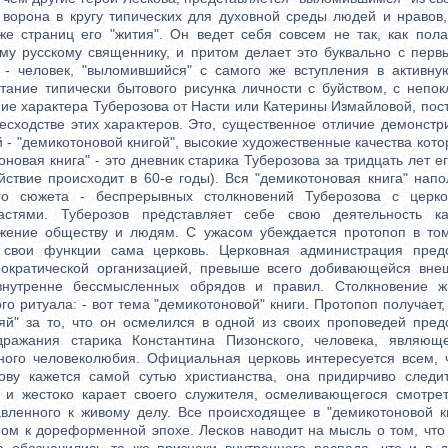
 ворона в кругу типических для духовной среды людей и нравов,
же страниц его "жития". Он ведет себя совсем не так, как пола
му русскому священнику, и притом делает это буквально с перв
 - человек, "выломившийся" с самого же вступления в активну
тание типически бытового рисунка личности с буйством, с непок
ние характера Туберозова от Насти или Катерины Измайловой, пос
есходстве этих характеров. Это, существенное отличие демонстр
 - "демикотоновой книгой", высокие художественные качества кот
оновая книга" - это дневник старика Туберозова за тридцать лет
ействие происходит в 60-е годы). Вся "демикотоновая книга" нап
го сюжета - беспрерывных столкновений Туберозова с церк
астями. Туберозов представляет себе свою деятельность к
ужение обществу и людям. С ужасом убеждается протопоп в том
 свои функции сама церковь. Церковная администрация предс
ократической организацией, превыше всего добивающейся вне
внутренне бессмысленных обрядов и правил. Столкновение ж
го ритуала: - вот тема "демикотоновой" книги. Протопоп получает
яй" за то, что он осмелился в одной из своих проповедей предс
ражания старика Константина Пизонского, человека, являющ
ного человеколюбия. Официальная церковь интересуется всем, 
зову кажется самой сутью христианства, она придирчиво след
 и жестоко карает своего служителя, осмеливающегося смотре
авленного к живому делу. Все происходящее в "демикотоновой к
ном к дореформенной эпохе. Лесков наводит на мысль о том, что