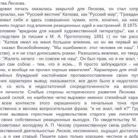
тва Лескова.
я печать оказалась закрытой для Лескова, он стал сотру
рналах, как "Русский вестник" Каткова, как "Русский мир", "Граждан
твовал себя и здесь совершенно чужим, хотя, конечно, на нек
ниях подпал под влияние реакционных идей и настроений. В 1875 
человеке "вредном для нашей художественной литературы", как 
следствии (в письме к М. А. Протопопову, 1891 г.) он так рас
е: "Катков имел на меня большое влияние, но он же первый во
" сказал Воскобойникову: "Мы ошибаемся: этот человек не наш".
ство), и я не стал дописывать роман. Разошлись вежливо, но тверд
л: "Жалеть нечего - он совсем не наш". Он был прав, но я не знал, 
ал сам собою - тем, что я есмь... Я просто заблуждался - н
ию, и вообще не прочел хорошо евангелия". Характерно для этой 
ейных блужданий настойчивое противопоставление своих пу
нее характерен вывод: оказывается, все дело было в недостат
я, со есть в недостаточной сосредоточенности на вопрос
ия личности. Слабые стороны исторического развития Лескова 
ьшой силой, но наиболее четко выражен именно стихийный харак
 всем контексте этого окрашенного в печальные тона при
ственна и весома вопросительная фраза: "я не знал, чей я?" Гр
огом вызвана горестным недовольством старого уже писателя
 своих собственных реакционных выходок. По свидетельству М.
 советовал молодому А. П. Чехову (преемственную связь работы 
жественной деятельностью Лесков, несомненно, ощущал достаточн
, а я уже старый. Пишите одно только хорошее, честное и доб