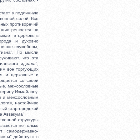
ругих сословиях -
тает в подлинную
венной силой. Все
ьных противоречий
нник решается на
ывает в церковь в
орода и духовно
внешне-служебном,
тивна". По мысли
уживают, что эта
ианского идеала",
ь им вон торгующих
ся и церковные и
рощается со своей
ные, межсословные
терину Измайлову.
м и межсословным
логия, настойчиво
ный старгородокий
а Аввакума".
венной структуры
зываются не только
т самодержавно-
листы" действуют в