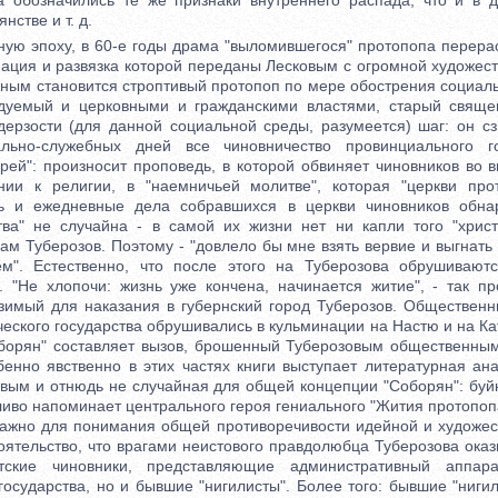
а обозначились те же признаки внутреннего распада, что и в д
нстве и т. д.
 эпоху, в 60-е годы драма "выломившегося" протопопа перерас
нация и развязка которой переданы Лесковым с огромной художест
йным становится строптивый протопоп по мере обострения социал
едуемый и церковными и гражданскими властями, старый свяще
ерзости (для данной социальной среды, разумеется) шаг: он сз
льно-служебных дней все чиновничество провинциального г
рей": произносит проповедь, в которой обвиняет чиновников во 
нии к религии, в "наемничьей молитве", которая "церкви про
нь и ежедневные дела собравшихся в церкви чиновников обнар
ва" не случайна - в самой их жизни нет ни капли того "христ
ам Туберозов. Поэтому - "довлело бы мне взять вервие и выгнат
м". Естественно, что после этого на Туберозова обрушивают
. "Не хлопочи: жизнь уже кончена, начинается житие", - так п
зимый для наказания в губернский город Туберозов. Обществен
еского государства обрушивались в кульминации на Настю и на Ка
борян" составляет вызов, брошенный Туберозовым общественны
енно явственно в этих частях книги выступает литературная ана
вым и отнюдь не случайная для общей концепции "Соборян": буй
иво напоминает центрального героя гениального "Жития протопоп
но для понимания общей противоречивости идейной и художест
оятельство, что врагами неистового правдолюбца Туберозова ока
тские чиновники, представляющие административный аппара
государства, но и бывшие "нигилисты". Более того: бывшие "ниги