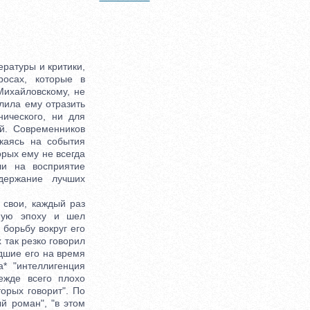
ратуры и критики,
росах, которые в
Михайловскому, не
лила ему отразить
ического, ни для
ой. Современников
каясь на события
орых ему не всегда
ли на восприятие
держание лучших
свои, каждый раз
жную эпоху и шел
борьбу вокруг его
 так резко говорил
едшие его на время
а* "интеллигенция
ежде всего плохо
орых говорит". По
ый роман", "в этом