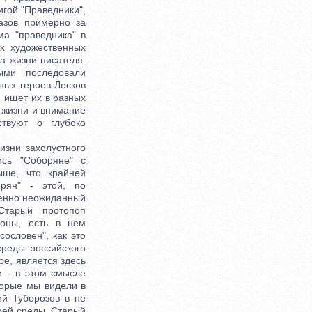
гой "Праведники",
казов примерно за
ма "праведника" в
их художественных
а жизни писателя.
ыми последовали
ных героев Лесков
н ищет их в разных
е жизни и внимание
ствуют о глубоко
зни захолустного
ись "Соборяне" с
ыше, что крайней
орян" - этой, по
шенно неожиданный
Старый протопоп
роны, есть в нем
ословен", как это
среды российского
ое, является здесь
и - в этом смысле
торые мы видели в
ий Туберозов в не
оей среды. Старый