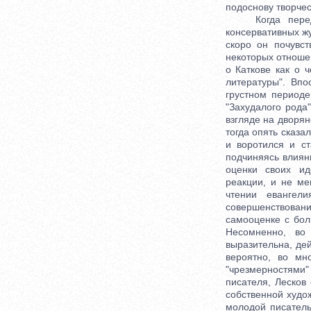
подоснову творчес
Когда передова
консервативных жу
скоро он почувс
некоторых отноше
о Каткове как о 
литературы". Впо
грустном период
"Захудалого рода
взгляде на дворян
тогда опять сказа
и воротился и ст
подчиняясь влиян
оценки своих ид
реакции, и не ме
чтении евангели
совершенствован
самооценке с бол
Несомненно, во
выразительна, дей
вероятно, во мн
"чрезмерностями"
писателя, Лесков
собственной худо
молодой писатель