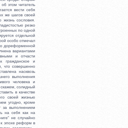
 об этом читатель
гается вести себя
ых же шагов своей
ю жизнь сословия.
ладистостью резко
троенных по одной
ируется отдельной
орой особо отмечал
 его дореформенной
олнена вариантами
овными и отчасти
ак гражданское и
, что совершенно
тавлена насквозь
шнего выполнения
ивого человека и
, скажем, солидный
тавить в качестве
его своей жизнью
чем угодно, кроме
ит за выполнением
ть на себя как на
ниге" не случайно
 к эпохе реформ в