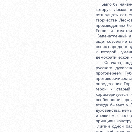
Было бы наивно о
которую Лесков в
пятнадцать лет с
творчестве Леско
произведениях Ле
Резко и отчетл
"Запечатленный а
ищет совсем не та
слоях народа, в р
к которой, умен
демократической н
Сначала, под яв
русского духове
протоиереем Туб
противоречивост
определению Горь
герой - старый
характеризуется
особенности, про
всегда бывает у 
духовенства, немы
и ключом к челов
принципы констру
"Житии одной баб
меньшей степени,