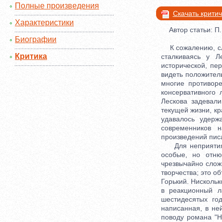
Полные произведения
Скачать крити
Характеристики
Автор статьи: П.
Биографии
К сожалению, слу
Критика
сталкиваясь у Л
исторической, пе
видеть положител
многие противор
консервативного 
Лескова задевал
текущей жизни, кр
удавалось удерж
современников 
произведений пис
Для неприятия Л
особые, но отню
чрезвычайно слож
творчества; это о
Горький. Нискольк
в реакционный ла
шестидесятых го
написанная, в не
поводу романа "На