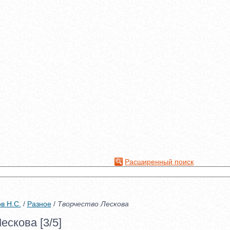
Расширенный поиск
в Н.С.
/
Разное
/
Творчество Лескова
ескова [3/5]