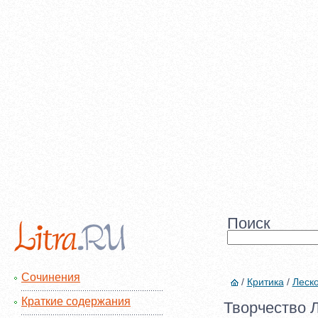
Поиск
Сочинения
/
Критика
/
Леско
Краткие содержания
Творчество Л