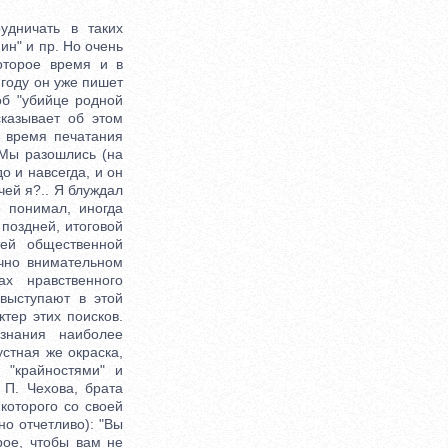
дничать в таких
ин" и пр. Но очень
оторое время и в
году он уже пишет
об "убийце родной
сказывает об этом
 время печатания
 Мы разошлись (на
о и навсегда, и он
чей я?.. Я блуждал
е понимал, иногда
поздней, итоговой
тей общественной
очно внимательном
ах нравственного
выступают в этой
тер этих поисков.
знания наиболее
устная же окраска,
 "крайностями" и
 П. Чехова, брата
которого со своей
о отчетливо): "Вы
рое, чтобы вам не