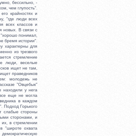
мно, бессильно, -
ом, чем глупость".
 его крайностях и
у, "где люди всех
ля всех классов и
 новых. В связи с
 "хорошо понимал,
ое бремя истории".
му характерны для
менно из трезвого
дается стремление
ие люди, веселые
есков ищет не там,
н ищет праведников
сем: молодежь не
ассказе "Овцебык"
е находили у нега
 все еще не могла
аведника в каждом
". Подход Горького
ит слабые стороны
ными сторонами, и
 их, в стремлении
 в "широте охвата
 демократическую