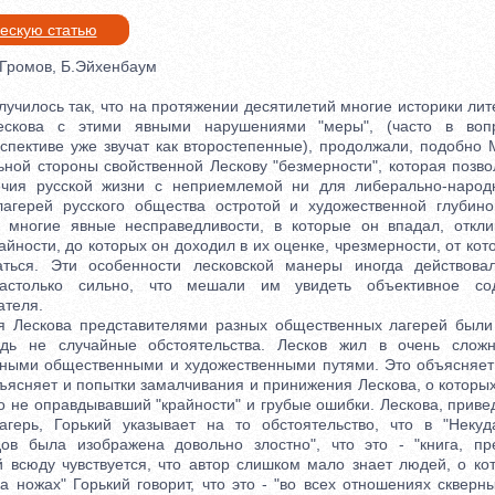
ческую статью
Громов, Б.Эйхенбаум
чилось так, что на протяжении десятилетий многие историки лите
ескова с этими явными нарушениями "меры", (часто в воп
рспективе уже звучат как второстепенные), продолжали, подобно 
ьной стороны свойственной Лескову "безмерности", которая позво
ечия русской жизни с неприемлемой ни для либерально-народн
лагерей русского общества остротой и художественной глубин
и многие явные несправедливости, в которые он впадал, откли
айности, до которых он доходил в их оценке, чрезмерности, от кот
аться. Эти особенности лесковской манеры иногда действова
настолько сильно, что мешали им увидеть объективное со
ателя.
ескова представителями разных общественных лагерей были 
дь не случайные обстоятельства. Лесков жил в очень сло
ными общественными и художественными путями. Это объясняет 
бъясняет и попытки замалчивания и принижения Лескова, о которых
о не оправдывавший "крайности" и грубые ошибки. Лескова, прив
герь, Горький указывает на то обстоятельство, что в "Некуд
дов была изображена довольно злостно", что это - "книга, пр
й всюду чувствуется, что автор слишком мало знает людей, о кот
 ножах" Горький говорит, что это - "во всех отношениях скверн