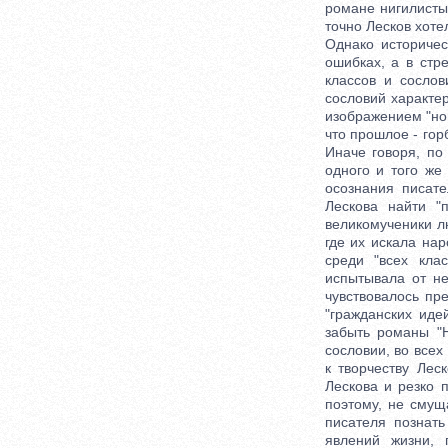
романе нигилисты
точно Лесков хоте
Однако историчес
ошибках, а в стр
классов и сослов
сословий характе
изображением "но
что прошлое - гор
Иначе говоря, по
одного и того же
осознания писате
Лескова найти "
великомученики лю
где их искала нар
среди "всех кла
испытывала от не
чувствовалось пр
"гражданских иде
забыть романы "Н
сословии, во всех
к творчеству Лес
Лескова и резко 
поэтому, не смущ
писателя познать
явлений жизни, 