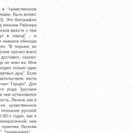
в "нравственном
ками. Быть может,
0). Это биография
од именем Райнера
сков вместе с тем
ут в народ" - и
и навыков обихода
ее: "В тюрьме, во
рочим прочел всего
доставил, сказал:
да не знал ее. Мне
ыходил только один
Мертвых душ". Если
ательством чести
тает Герцен". Для
го рода "русским
на чем остановился
сть, Лесков, как и
 ее нравственном
 познания русской
-80-х годах, как и
емократичной, чем
 практике Лескова
, "праведника".