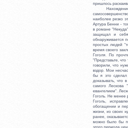
пришлось раскаива
Нахождение мни
самосовершенство
наиболее резко э
Артура Бенни - т
в романе "Некуда
защищал и себя
обнаруживается п
простых людей "т
время своего закл
Гоголя. По прочт
"Представьте, что
говорили, что нуж
вздор. Мои несчас
бы я это сделал
доказывать, что 
самого Лескова 
евангелием". Леск
Гоголь. Не менее 
Гоголь, исправл
обогащении и пер
жизни, из своих и
ранее, оказывает
можно было бы пр
этого периода цен