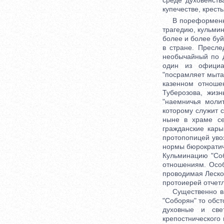
среде духовенств
купечестве, крестья
В пореформенную
трагедию, кульми
более и более бу
в стране. Пресл
необычайный по д
один из официа
"посрамляет мыта
казенном отноше
Туберозова, жиз
"наемничья молит
которому служит с
ныне в храме се
гражданские кары
протопопицей уво
нормы бюрократич
Кульминацию "Со
отношениям. Особ
проводимая Леско
протоиерей отчетл
Существенно важ
"Соборян" то обст
духовные и све
крепостнического 