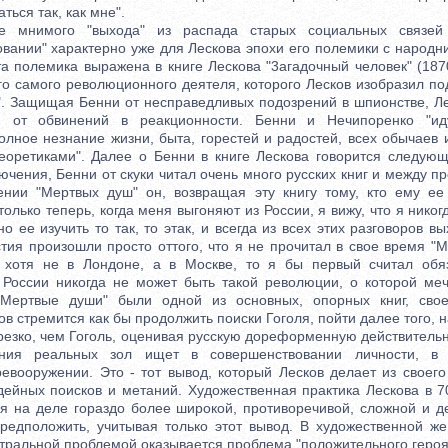
ться так, как мне".
мого "выхода" из распада старых социальных связей 
вании" характерно уже для Лескова эпохи его полемики с народни
та полемика выражена в книге Лескова "3агадочный человек" (187
ого самого революционного деятеля, которого Лесков изобразил п
". Защищая Бенни от несправедливых подозрений в шпионстве, Ле
 от обвинений в реакционности. Бенни и Нечипоренко "ид
олное незнание жизни, быта, горестей и радостей, всех обычаев 
еоретиками". Далее о Бенни в книге Лескова говорится следующ
ючения, Бенни от скуки читал очень много русских книг и между п
ении "Мертвых душ" он, возвращая эту книгу тому, кто ему ее 
 только теперь, когда меня выгоняют из России, я вижу, что я никог
но ее изучить то так, то этак, и всегда из всех этих разговоров в
тия произошли просто оттого, что я не прочитал в свое время "
 хотя не в Лондоне, а в Москве, то я бы первый считал обяз
в России никогда не может быть такой революции, о которой меч
"Мертвые души" были одной из основных, опорных книг, свое
ов стремится как бы продолжить поиски Гоголя, пойти далее того, 
резко, чем Гоголь, оценивая русскую дореформенную действительно
ения реальных зол ищет в совершенствовании личности, в
евооружении. Это - тот вывод, который Лесков делает из своего
дейных поисков и метаний. Художественная практика Лескова в 70
ся на деле гораздо более широкой, противоречивой, сложной и д
едположить, учитывая только этот вывод. В художественной же
тральной проблемой оказывается проблема "положительного героя"