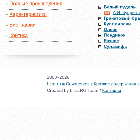
Полные произведения
Белый пудель
А.И. Куприн 
Характеристики
Гранатовый бра
Куст сирени
Биографии
Олеся
Поединок
Критика
Разное
Суламифь
2003–2026
Litra.ru = Сочинения + Краткие содержания
Created by Litra.RU Team /
Контакты