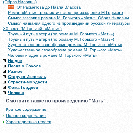
(Образ Ниловны)
От Рахметова до Павла Власова
Роман «Мать» - реалистическое произведение М.Горького
Смысл заглавия романа М. Горького «Мать». Образ Ниловны
Смысл названия одного из произведений русской литературы
XX века. (М.Горький. «Мать».)
Трудный путь матери (по роману М. Горького «Мать»)
Трудный путь матери (по роману М. Горького «Мать»)
Художественное своеобразие романа М. Горького «Мать»
Художественное своеобразие романа М. Горького «Мать»
Человек и идея в романе М. Горького «Мать»
На дне
Песня о Соколе
Разное
Старуха Изергиль
Страсти-мордасти
Фома Гордеев
Челкаш
Смотрите также по произведению "Мать" :
Краткое содержание
Полное содержание
Характеристика героев