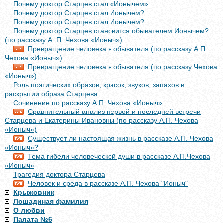
Почему доктор Старцев стал «Ионычем»
Почему доктор Старцев стал Ионычем?
Почему доктор Старцев стал Ионычем?
Почему доктор Старцев становится обывателем Ионычем?
(по рассказу А. П. Чехова «Ионыч»)
Превращение человека в обывателя (по рассказу А.П.
Чехова «Ионыч»)
Превращение человека в обывателя (по рассказу Чехова
«Ионыч»)
Роль поэтических образов, красок, звуков, запахов в
раскрытии образа Старцева
Сочинение по рассказу А.П. Чехова «Ионыч».
Сравнительный анализ первой и последней встречи
Старцева и Екатерины Ивановны (по рассказу А.П. Чехова
«Ионыч»)
Существует ли настоящая жизнь в рассказе А.П. Чехова
«Ионыч»?
Тема гибели человеческой души в рассказе А.П.Чехова
«Ионыч»
Трагедия доктора Старцева
Человек и среда в рассказе А.П. Чехова "Ионыч"
Крыжовник
Лошадиная фамилия
О любви
Палата №6