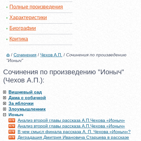
Полные произведения
Характеристики
Биографии
Критика
/
Сочинения
/
Чехов А.П.
/
Сочинения по произведению
"Ионыч"
Сочинения по произведению "Ионыч"
(Чехов А.П.):
Вишневый сад
Дама с собачкой
За яблочки
Злоумышленник
Ионыч
Анализ второй главы рассказа А.П.Чехова «Ионыч»
Анализ второй главы рассказа А.П.Чехова «Ионыч»
В чем смысл финала рассказа А. П. Чехова «Ионыч»?
Деградация Дмитрия Ивановича Старцева в рассказе