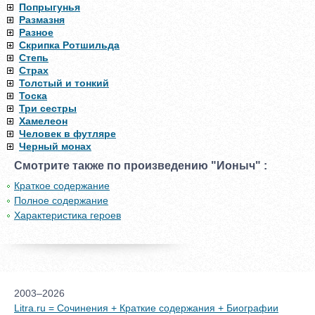
Попрыгунья
Размазня
Разное
Скрипка Ротшильда
Степь
Страх
Толстый и тонкий
Тоска
Три сестры
Хамелеон
Человек в футляре
Черный монах
Смотрите также по произведению "Ионыч" :
Краткое содержание
Полное содержание
Характеристика героев
2003–2026
Litra.ru = Сочинения + Краткие содержания + Биографии