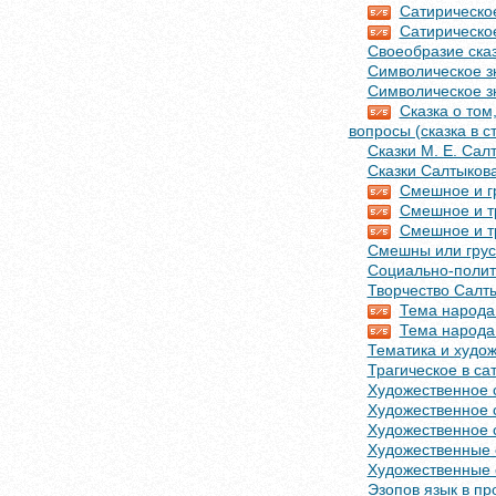
Сатирическое
Сатирическое
Своеобразие ска
Символическое з
Символическое з
Сказка о том
вопросы (сказка в 
Сказки М. Е. Са
Сказки Салтыков
Смешное и г
Смешное и тр
Смешное и тр
Смешны или грус
Социально-полит
Творчество Салт
Тема народа 
Тема народа
Тематика и худо
Трагическое в са
Художественное 
Художественное 
Художественное 
Художественные 
Художественные 
Эзопов язык в п