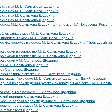
в сказках М. Е. Салтыкова-Щедрина
в сказках М. Е. Салтыкова-Щедрина
в сказках М. Салтыкова-Щедрина
в сказках М. Салтыкова-Щедрина
казках М.Е. Салтыкова-Щедри-на и в поэме Н.А.Некрасова "Кому на
облематика сказок М. Е. Салтыкова-Щедрина.
 проблемы сказок М. Е. Салтыкова-Щедрина
рских приемов в сказках М. Е. Салтыкова-Щедрина "Премудрый пис
а сказки в творчестве М. Е. Салтыкова-Щедрина
а сказки в творчестве М. Е. Салтыкова-Щедрина
ра сказки у М. Салтыкова-Щедрина
зок М. Е. Салтыкова-Щедрина
зок Салтыкова-Щедрина
ской сатиры в сказках М. Е. Салтыкова-Щедрина
из сказки (по сказке М. Е. Салтыкова-Щедрина «Дикий помещик»)
 одном из произведений русской литературы XIX века. (М. Е. Салт
а сатиры в сказках М. Е. Салтыкова-Щедрина
ческий принцип Салтыкова-Щедрина
еческие пороки в произведениях М.Е.Салтыкова-Щедрина
правленность сказок М. Е. Салтыкова-Щедрина
лант писателя Щедрина