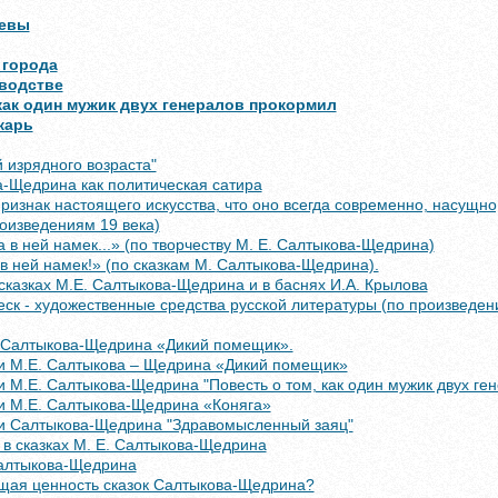
левы
 города
водстве
как один мужик двух генералов прокормил
карь
й изрядного возраста"
а-Щедрина как политическая сатира
признак настоящего искусства, что оно всегда современно, насущно
роизведениям 19 века)
а в ней намек...» (по творчеству М. Е. Салтыкова-Щедрина)
 в ней намек!» (по сказкам М. Салтыкова-Щедрина).
сказках М.Е. Салтыкова-Щедрина и в баснях И.А. Крылова
еск - художественные средства русской литературы (по произведе
. Салтыкова-Щедрина «Дикий помещик».
ки М.Е. Салтыкова – Щедрина «Дикий помещик»
и М.Е. Салтыкова-Щедрина "Повесть о том, как один мужик двух ге
ки М.Е. Салтыкова-Щедрина «Коняга»
ки Салтыкова-Щедрина "Здравомысленный заяц"
в сказках М. Е. Салтыкова-Щедрина
Салтыкова-Щедрина
щая ценность сказок Салтыкова-Щедрина?