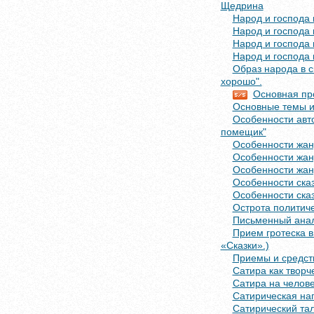
Щедрина
Народ и господа 
Народ и господа 
Народ и господа 
Народ и господа 
Образ народа в с
хорошо".
Основная пр
Основные темы и
Особенности авто
помещик"
Особенности жанр
Особенности жанр
Особенности жан
Особенности ска
Особенности ска
Острота политиче
Письменный анал
Прием гротеска в
«Сказки».)
Приемы и средств
Сатира как твор
Сатира на челов
Сатирическая на
Сатирический та