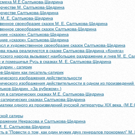
смеха М.Е.Салтыкова-Щедрина
ворчестве М. Салтыкова-Щедрина
ворчестве Салтыкова-Щедрина
 М. Е. Салтыкова-Щедрина
венное своеобразие сказок М. Е. Салтыкова-Щедрина
венное своеобразие сказок Салтыкова-Щедрина
ние «сказок» Салтыкова-Щедрина
ние «сказок» Салтыкова-Щедрина
сл и художественное своеобразие сказок Салтыкова-Щедрина
ова языка реализуются в сказке Салтыкова-Щедрина «Коняга»
русского народа вызывают наибольшее раздражение и гнев М. Е. С
 и помещичья Русь в сказках М. Е. Салтыкова-Щедрина
едрин - сатирик
в-Щедрин как писатель-сатирик
рического изображения действительности
ического изображения действительности в одном из произведений
лтыков-Щедрин. «За рубежом».)
ля в сатирических сказках М.Е. Салтыкова-Щедрина
 сатирических сказках Салтыкова-Щедрина
атики одного из произведений русской литературы XIX века. (М.Е
ской сатиры
бражении Некрасова и Салтыкова-Щедрина
М. Е. Салтыкова-Щедрина
ть в "Повести о том, как один мужик двух генералов прокормил" М.