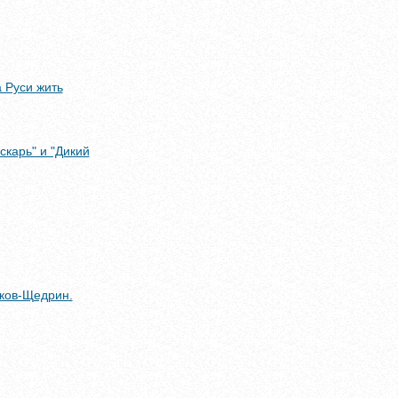
 Руси жить
карь" и "Дикий
ыков-Щедрин.