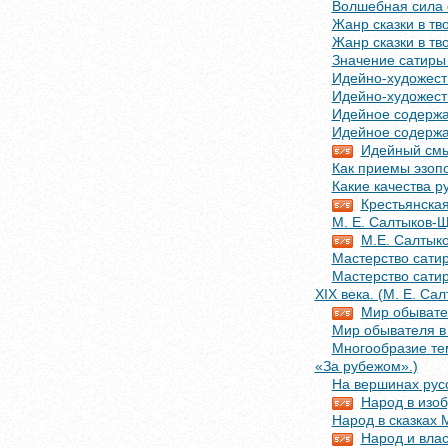
Волшебная сила 
Жанр сказки в т
Жанр сказки в т
Значение сатиры
Идейно-художест
Идейно-художест
Идейное содержа
Идейное содержа
Идейный смы
Как приемы эзоп
Какие качества 
Крестьянская
М. Е. Салтыков-Щ
М.Е. Салтыко
Мастерство сати
Мастерство сатир
XIX века. (М. Е. Са
Мир обывате
Мир обывателя в
Многообразие тем
«За рубежом».)
На вершинах рус
Народ в изо
Народ в сказках 
Народ и влас