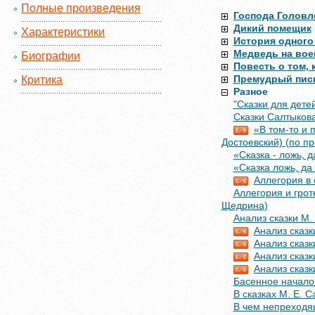
Полные произведения
Господа Голов
Дикий помещик
Характеристики
История одного
Медведь на вое
Биографии
Повесть о том, 
Премудрый пис
Критика
Разное
"Сказки для дете
Cказки Cалтыков
«В том-то и 
Достоевский) (по п
«Сказка - ложь, д
«Сказка ложь, да
Аллегория в 
Аллегория и грот
Щедрина)
Анализ сказки М
Анализ сказ
Анализ сказк
Анализ сказ
Анализ сказ
Басенное начало 
В сказках М. Е. 
В чем непреходя