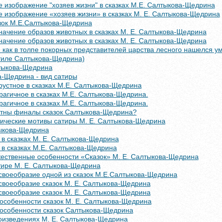
 изображение "хозяев жизни" в сказках М.Е. Салтыкова-Щедрина
 изображение «хозяев жизни» в сказках М. Е. Салтыкова-Щедрина
зок М.Е.Салтыкова-Щедрина
начение образов животных в сказках М. Е. Салтыкова-Щедрина
начение образов животных в сказках М. Е. Салтыкова-Щедрина
, как в толпе покорных представителей царства лесного нашелся 
стиле Салтыкова-Щедрина)
лтыкова-Щедрина
а-Щедрина - вид сатиры
рустное в сказках М.Е. Салтыкова-Щедрина
агичное в сказках М.Е. Салтыкова-Щедрина.
агичное в сказках М.Е. Салтыкова-Щедрина.
тны финалы сказок Салтыкова-Щедрина?
ические мотивы сатиры М. Е. Салтыкова-Щедрина
ыкова-Щедрина
в сказках М. Е. Салтыкова-Щедрина
 в сказках М.Е. Салтыкова-Щедрина
жественные особенности «Сказок» М. Е. Салтыкова-Щедрина
тире М. Е. Салтыкова-Щедрина
своеобразие одной из сказок М.Е.Салтыкова-Щедрина
своеобразие сказок М. Е. Салтыкова-Щедрина
своеобразие сказок М. Е. Салтыкова-Щедрина
особенности сказок М. Е. Салтыкова-Щедрина
особенности сказок Салтыкова-Щедрина
роизведениях М. Е. Салтыкова-Щедрина