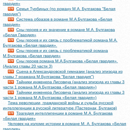
гвардия»
Семья Турбиных (по роману М.А. Булгакова "Белая
гвардия")
Система образов в романе М.А.Булгакова «Белая
гвардия»
Сны героев и их значение в романе М.А. Булгакова
«Белая Гвардия»
Сны героев и их связь с проблематикой романа М.А.
Булгакова «Белая гвардия».
Сны героев и их связь с проблематикой романа
М.Булгакова «Белая гвардия»
Сны героев романа М.А.Булгакова «Белая гвардия».
(Анализ главы 20 части 3)
Сцена в Александровской гимназии (анализ эпизода из
главы 7 роамана М.Булгакова "Белая гвардия")
Тайники инженера Лисовича (анализ эпизода из главы 3
части 1 романа М.А.Булгакова «Белая гвардия»)
Тайники инженера Лисовича (анализ эпизода из главы 3
части 1 романа М.А.Булгакова «Белая гвардия»)
Тема революции, гражданской войны и судьба русской
интеллегенции в русской литературе (Пастернак, Булгаков)
Трагедия интеллигенции в романе М.А. Булгакова
«Белая гвардия»
Человек на изломе истории в романе М. А. Булгакова «Белая
гвардия»