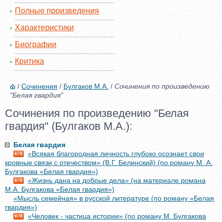
Полные произведения
Характеристики
Биографии
Критика
/
Сочинения
/
Булгаков М.А.
/
Сочинения по произведению
"Белая гвардия"
Сочинения по произведению "Белая
гвардия" (Булгаков М.А.):
Белая гвардия
«Всякая благородная личность глубоко осознает свои
кровные связи с отечеством» (В.Г. Белинский) (по роману М. А.
Булгакова «Белая гвардия»)
«Жизнь дана на добрые дела» (на материале романа
М.А. Булгакова «Белая гвардия»)
«Мысль семейная» в русской литературе (по роману «Белая
гвардия»)
«Человек - частица истории» (по роману М. Булгакова