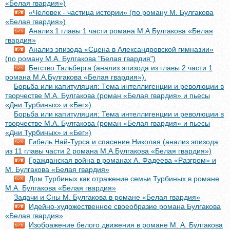
«Белая гвардия»)
«Человек - частица истории» (по роману М. Булгакова
«Белая гвардия»)
Анализ 1 главы 1 части романа М.А.Булгакова «Белая
гвардия»
Анализ эпизода «Сцена в Александровской гимназии»
(по роману М.А. Булгакова "Белая гвардия")
Бегство Тальберга (анализ эпизода из главы 2 части 1
романа М.А.Булгакова «Белая гвардия»).
Борьба или капитуляция: Тема интеллигенции и революции в
творчестве М.А. Булгакова (роман «Белая гвардия» и пьесы
«Дни Турбиных» и «Бег»)
Борьба или капитуляция: Тема интеллигенции и революции в
творчестве М.А. Булгакова (роман «Белая гвардия» и пьесы
«Дни Турбиных» и «Бег»)
Гибель Най-Турса и спасение Николая (анализ эпизода
из 11 главы части 2 романа М.А.Булгакова «Белая гвардия»)
Гражданская война в романах А. Фадеева «Разгром» и
М. Булгакова «Белая гвардия»
Дом Турбиных как отражение семьи Турбиных в романе
М.А. Булгакова «Белая гвардия»
Задачи и Сны М. Булгакова в романе «Белая гвардия»
Идейно-художественное своеобразие романа Булгакова
«Белая гвардия»
Изображение белого движения в романе М. А. Булгакова