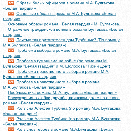
Образы белых офицеров в романе М.А. Булгакова
«Белая гвардия»
Основные образы в романе М.А. Булгакова «Белая
гвардия»
Основные образы романа «Белая гвардия» М. Булгакова.
Отражение гражданской войны в романе Булгакова «Белая
гвардия».
Почему так притягателен дом Турбиных? (По роману
М.А.Булгакова «Белая гвардия»)
Проблема выбора в романе М.А. Булгакова «Белая
гвардия»
Проблема гуманизма на войне (по романам М.
Булгакова "Белая гвардия" и М. Шолохова "Тихий Дон")
Проблема нравственного выбора в романе М.А.
Булгакова «Белая гвардия»
Проблема нравственного выбора в романе
М.А.Булгакова «Белая гвардия»
Проблематика романа М. А. Булгакова «Белая гвардия»
Рассуждения о любви, дружбе, воинском долге на основе
романа «Белая гвардия»
Роль сна Алексея Турбина (по роману М.А. Булгакова
«Белая гвардия»)
Роль сна Алексея Турбина (по роману М.А. Булгакова
«Белая гвардия»)
Роль снов героев в романе М.А.Булгакова «Белая