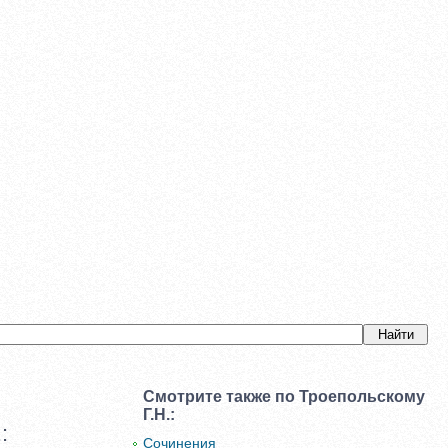
Смотрите также по Троепольскому
Г.Н.:
:
Сочинения