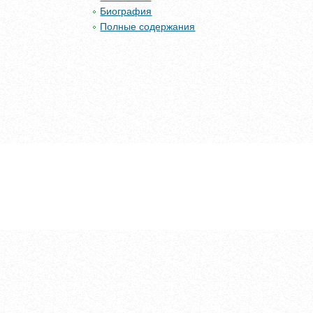
Биография
Полные содержания