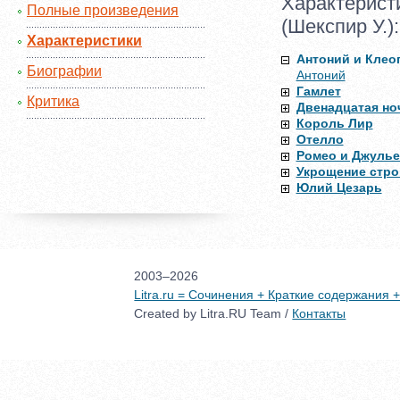
Характерист
Полные произведения
(Шекспир У.):
Характеристики
Антоний и Клео
Биографии
Антоний
Гамлет
Критика
Двенадцатая ноч
Король Лир
Отелло
Ромео и Джулье
Укрощение стро
Юлий Цезарь
2003–2026
Litra.ru = Сочинения + Краткие содержания
Created by Litra.RU Team /
Контакты