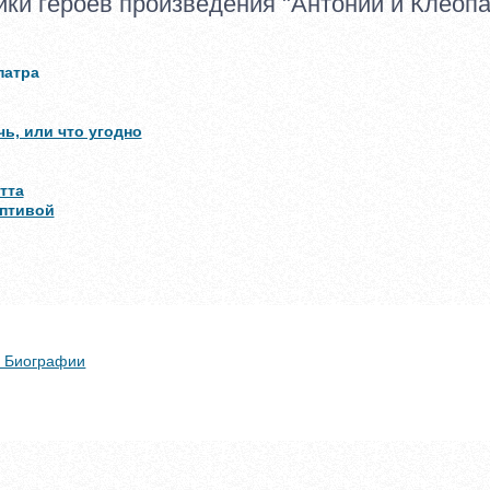
ики героев произведения "Антоний и Клеопа
патра
ь, или что угодно
тта
птивой
 + Биографии