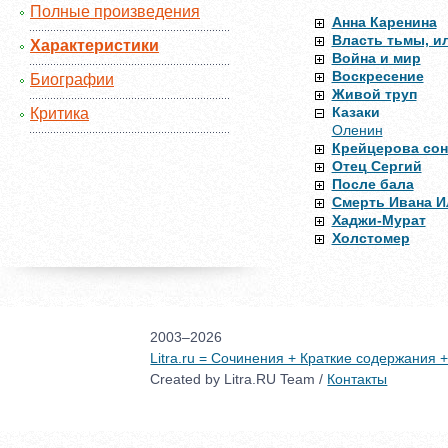
Полные произведения
Анна Каренина
Власть тьмы, ил
Характеристики
Война и мир
Воскресение
Биографии
Живой труп
Казаки
Критика
Оленин
Крейцерова сон
Отец Сергий
После бала
Смерть Ивана И
Хаджи-Мурат
Холстомер
2003–2026
Litra.ru = Сочинения + Краткие содержания
Created by Litra.RU Team /
Контакты