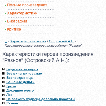
Полные произведения
Характеристики
Биографии
Критика
/
Характеристики героев
/
Островский А.Н.
/
Характеристики героев произведения "Разное"
Характеристики героев произведения
"Разное" (Островский А.Н.):
Бедность не порок
Без вины виноватые
Бесприданница
Бешеные деньги
Гроза
Доходное место
Лес
На всякого мудреца довольно простоты
Разное