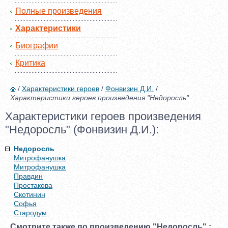
Полные произведения
Характеристики
Биографии
Критика
/
Характеристики героев
/
Фонвизин Д.И.
/
Характеристики героев произведения "Недоросль"
Характеристики героев произведения
"Недоросль" (Фонвизин Д.И.):
Недоросль
Митрофанушка
Митрофанушка
Правдин
Простакова
Скотинин
Софья
Стародум
Смотрите также по произведению "Недоросль" :