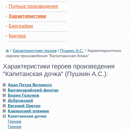
Полные произведения
Характеристики
Биографии
Критика
/
Характеристики героев
/
Пушкин А.С.
/
Характеристики
героев произведения "Капитанская дочка"
Характеристики героев произведения
"Капитанская дочка" (Пушкин А.С.):
Арап Петра Великого
Бахчисарайский фонтан
Борис Годунов
Дубровский
Евгений Онегин
Кавказский пленник
Капитанская дочка
Гринев
Гринев