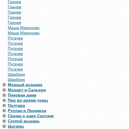
Гринев
Гринев
Гринев
Гринев
Гринев
Маша Миронова
Маша Миронова
Пугачев
Пугачев
Пугачев
Пугачев
Пугачев
Пугачев
Пугачев
Швабрин
Швабрин
Медный всадник
Моцарт и Сальери
Пиковая дама
Пир во время чумы
Полтава
Руслан и Людмила
Сказка о царе Салтане
Скупой рыцарь
Цыганы