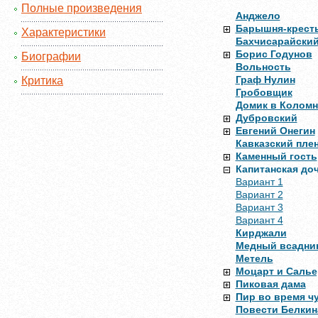
Полные произведения
Анджело
Барышня-крест
Характеристики
Бахчисарайский
Борис Годунов
Биографии
Вольность
Граф Нулин
Критика
Гробовщик
Домик в Коломн
Дубровский
Евгений Онегин
Кавказский пле
Каменный гость
Капитанская до
Вариант 1
Вариант 2
Вариант 3
Вариант 4
Кирджали
Медный всадни
Метель
Моцарт и Салье
Пиковая дама
Пир во время ч
Повести Белкин