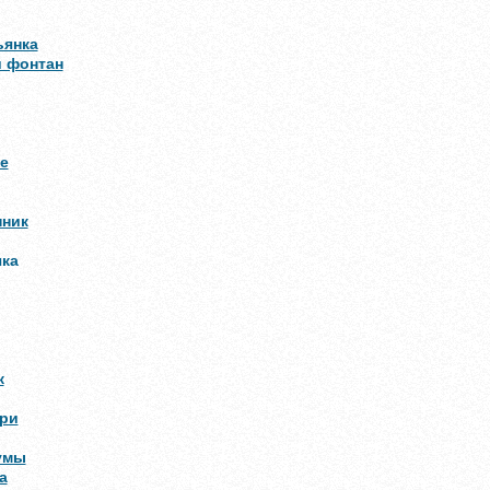
ьянка
 фонтан
е
нник
чка
к
ри
умы
а