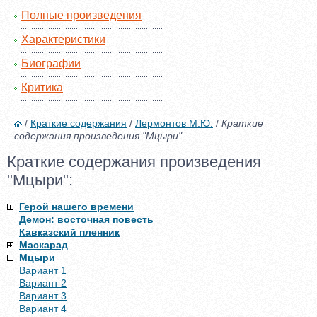
Полные произведения
Характеристики
Биографии
Критика
/
Краткие содержания
/
Лермонтов М.Ю.
/
Краткие
содержания произведения "Мцыри"
Краткие содержания произведения
"Мцыри":
Герой нашего времени
Демон: восточная повесть
Кавказский пленник
Маскарад
Мцыри
Вариант 1
Вариант 2
Вариант 3
Вариант 4