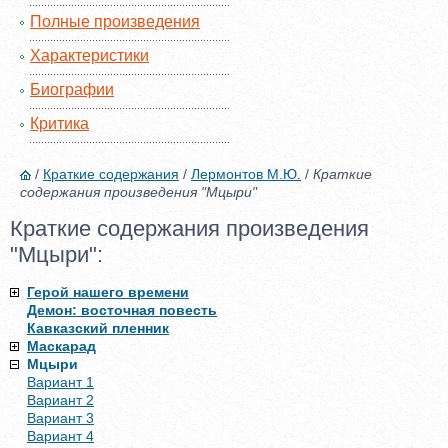
Полные произведения
Характеристики
Биографии
Критика
/
Краткие содержания
/
Лермонтов М.Ю.
/
Краткие
содержания произведения "Мцыри"
Краткие содержания произведения
"Мцыри":
Герой нашего времени
Демон: восточная повесть
Кавказский пленник
Маскарад
Мцыри
Вариант 1
Вариант 2
Вариант 3
Вариант 4