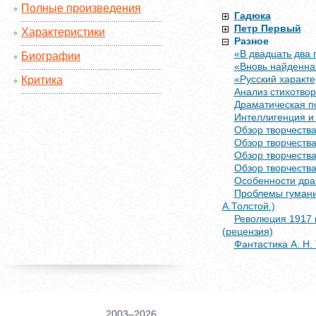
Полные произведения
Гадюка
Петр Первый
Характеристики
Разное
«В двадцать два 
Биографии
«Вновь найденна
«Русский характе
Критика
Анализ стихотвор
Драматическая п
Интеллигенция и
Обзор творчеств
Обзор творчеств
Обзор творчеств
Обзор творчеств
Особенности дра
Проблемы гуманиз
А.Толстой.)
Революция 1917 г
(рецензия)
Фантастика А. Н.
2003–2026