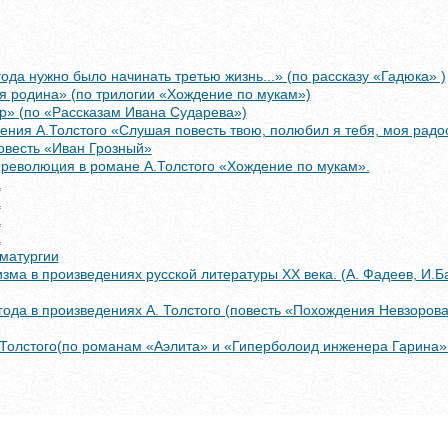
года нужно было начинать третью жизнь...» (по рассказу «Гадюка» )
я родина» (по трилогии «Хождение по мукам»)
р» (по «Рассказам Ивана Сударева»)
ения А.Толстого «Слушая повесть твою, полюбил я тебя, моя радост
овесть «Иван Грозный»
 революция в романе А.Толстого «Хождение по мукам».
а
а
а
а
матургии
ма в произведениях русской литературы XX века. (А. Фадеев, И.Б
ода в произведениях А. Толстого (повесть «Похождения Невзорова,
 Толстого(по романам «Аэлита» и «Гиперболоид инженера Гарина»