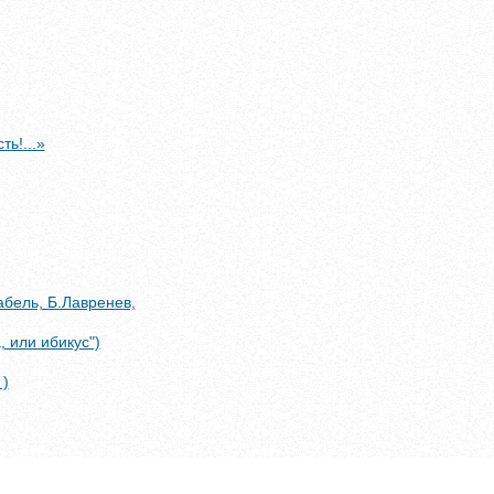
ь!...»
абель, Б.Лавренев,
 или ибикус")
 )